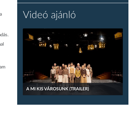
Videó ajánló
a
adás.
al
tam
A MI KIS VÁROSUNK (TRAILER)