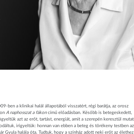
9-ben a klinikai halál állapotából visszatért, régi barátja, az orosz
áron
A naphosszat a fákon
című előadásban. Később is betegeskedett,
yeltük azt az erőt, tartást, energiát, amit a szerepén keresztül mutat
odáltuk, irigyeltük: honnan van ebben a beteg és törékeny testben az
r Gyula halála óta. Tudtuk, hogy a színház adott neki erőt az élethez