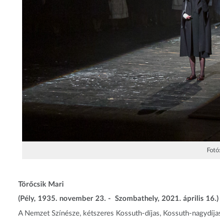
Fotó
Törőcsik Mari
(Pély, 1935. november 23. - Szombathely, 2021. április 16.)
A Nemzet Színésze, kétszeres Kossuth-díjas, Kossuth-nagydíjas