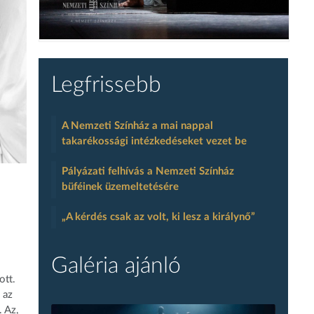
Legfrissebb
A Nemzeti Színház a mai nappal
takarékossági intézkedéseket vezet be
Pályázati felhívás a Nemzeti Színház
büféinek üzemeltetésére
„A kérdés csak az volt, ki lesz a királynő”
Galéria ajánló
ott.
 az
. Az,