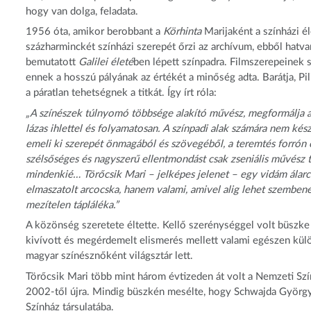
hogy van dolga, feladata.
1956 óta, amikor berobbant a
Körhinta
Marijaként a színházi él
százharminckét színházi szerepét őrzi az archívum, ebből hatva
bemutatott
Galilei életé
ben lépett színpadra. Filmszerepeinek
ennek a hosszú pályának az értékét a minőség adta. Barátja, Pi
a páratlan tehetségnek a titkát. Így írt róla:
„A színészek túlnyomó többsége alakító művész, megformálja a fig
lázas ihlettel és folyamatosan. A színpadi alak számára nem kész 
emeli ki szerepét önmagából és szövegéből, a teremtés forrón c
szélsőséges és nagyszerű ellentmondást csak zseniális művész tu
mindenkié… Törőcsik Mari – jelképes jelenet – egy vidám álarc
elmaszatolt arcocska, hanem valami, amivel alig lehet szembené
mezítelen tápláléka.”
A közönség szeretete éltette. Kellő szerénységgel volt büszke 
kivívott és megérdemelt elismerés mellett valami egészen külön
magyar színésznőként világsztár lett.
Törőcsik Mari több mint három évtizeden át volt a Nemzeti Szí
2002-től újra. Mindig büszkén mesélte, hogy Schwajda György
Színház társulatába.