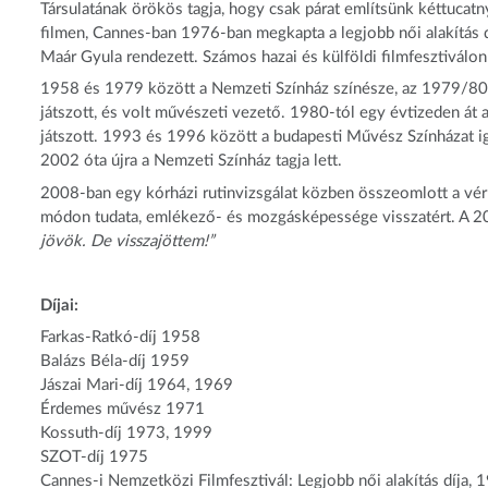
Társulatának örökös tagja, hogy csak párat említsünk kéttucat
filmen, Cannes-ban 1976-ban megkapta a legjobb női alakítás d
Maár Gyula rendezett. Számos hazai és külföldi filmfesztiválon
1958 és 1979 között a Nemzeti Színház színésze, az 1979/80-
játszott, és volt művészeti vezető. 1980-tól egy évtizeden át 
játszott. 1993 és 1996 között a budapesti Művész Színházat ig
2002 óta újra a Nemzeti Színház tagja lett.
2008-ban egy kórházi rutinvizsgálat közben összeomlott a vérk
módon tudata, emlékező- és mozgásképessége visszatért. A 
jövök. De visszajöttem!”
Díjai:
Farkas-Ratkó-díj 1958
Balázs Béla-díj 1959
Jászai Mari-díj 1964, 1969
Érdemes művész 1971
Kossuth-díj 1973, 1999
SZOT-díj 1975
Cannes-i Nemzetközi Filmfesztivál: Legjobb női alakítás díja, 