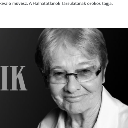
 kiváló művész. A Halhatatlanok Társulatának örökös tagja.