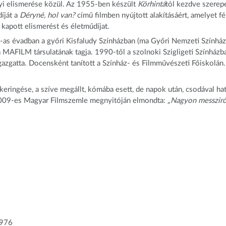
nyi elismerése közül. Az 1955-ben készült
Körhintá
tól kezdve szerep
íját a
Déryné, hol van?
című filmben nyújtott alakításáért, amelyet fér
 kapott elismerést és életműdíjat.
as évadban a győri Kisfaludy Színházban (ma Győri Nemzeti Színház
a MAFILM társulatának tagja. 1990-től a szolnoki Szigligeti Színházb
azgatta. Docensként tanított a Színház- és Filmművészeti Főiskolán.
eringése, a szíve megállt, kómába esett, de napok után, csodával ha
2009-es Magyar Filmszemle megnyitóján elmondta:
„Nagyon messzirő
1976