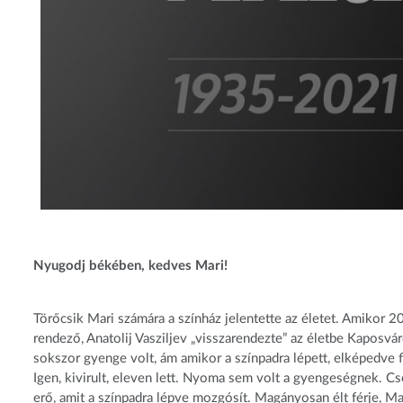
Nyugodj békében, kedves Mari!
Törőcsik Mari számára a színház jelentette az életet. Amikor 200
rendező, Anatolij Vasziljev „visszarendezte” az életbe Kaposv
sokszor gyenge volt, ám amikor a színpadra lépett, elképedve fig
Igen, kivirult, eleven lett. Nyoma sem volt a gyengeségnek. Cs
erő, amit a színpadra lépve mozgósít. Magányosan élt férje, Maá