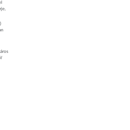
el
je,
)
an
táros
l