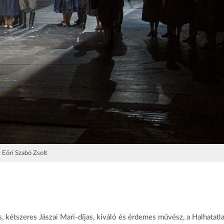
: Eöri Szabó Zsolt
, kétszeres Jászai Mari-díjas, kiváló és érdemes művész, a Halhatatl