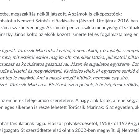
etbe, megszakítás nélkül játszott. A számok is elképesztőek:
nhatot a Nemzeti Színház előadásaiban játszott. Utoljára a 2016-ban
 száma százhetvennégy. A számok persze csak a mennyiségről szólnak
linszky János költő az elsők között ismerte fel és fogalmazta meg e
urát. Törőcsik Mari ritka kivétel, ő nem alakítja, ő táplálja szerepét
ruha, mit estéről estére magára ölt: szemünk láttára, pillanatról pillan
supasz és kockázatos gesztusával. Józan és sugallatos egyszerre. Ezt
dja elviselni és megvalósítani. Kivételes lélek, ki egyszerre senkié é
ot tép le magáról. Ami a maszk mögül kitűnik, nemcsak egy síró,
zni. Törőcsik Mari arca. Életének, szerepeinek, tehetségének örökös,
az emberek feléje áradó szeretetére. A nagy alakítások, a tehetség, a
leges sikerben is része lehetett Törőcsik Marinak: ő az egyetlen, ak
nház társulatának tagja. Először pályakezdésétől, 1958-tól 1979-ig,
 igazgató őt szerződtette elsőként a 2002-ben megnyílt, új Nemzeti