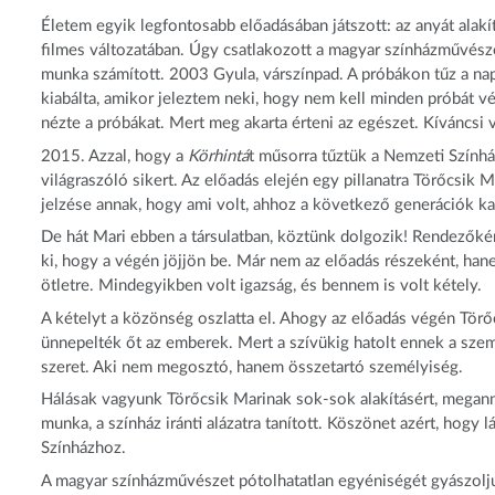
Életem egyik legfontosabb előadásában játszott: az anyát alak
filmes változatában. Úgy csatlakozott a magyar színházművészet
munka számított. 2003 Gyula, várszínpad. A próbákon tűz a nap,
kiabálta, amikor jeleztem neki, hogy nem kell minden próbát vég
nézte a próbákat. Mert meg akarta érteni az egészet. Kíváncsi 
2015. Azzal, hogy a
Körhintá
t műsorra tűztük a Nemzeti Színhá
világraszóló sikert. Az előadás elején egy pillanatra Törőcsik M
jelzése annak, hogy ami volt, ahhoz a következő generációk k
De hát Mari ebben a társulatban, köztünk dolgozik! Rendezőké
ki, hogy a végén jöjjön be. Már nem az előadás részeként, hane
ötletre. Mindegyikben volt igazság, és bennem is volt kétely.
A kételyt a közönség oszlatta el. Ahogy az előadás végén Törőcs
ünnepelték őt az emberek. Mert a szívükig hatolt ennek a személ
szeret. Aki nem megosztó, hanem összetartó személyiség.
Hálásak vagyunk Törőcsik Marinak sok-sok alakításért, megannyi 
munka, a színház iránti alázatra tanított. Köszönet azért, hogy
Színházhoz.
A magyar színházművészet pótolhatatlan egyéniségét gyászolj