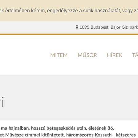
ek értelmében kérem, engedélyezze a sütik használatát, vagy zá
1095 Budapest, Bajor Gizi park
MITEM
MŰSOR
HÍREK
T
i
 ma hajnalban, hosszú betegeskedés után, életének 86.
et Művésze címmel kitüntetett, háromszoros Kossuth-, kétszeres