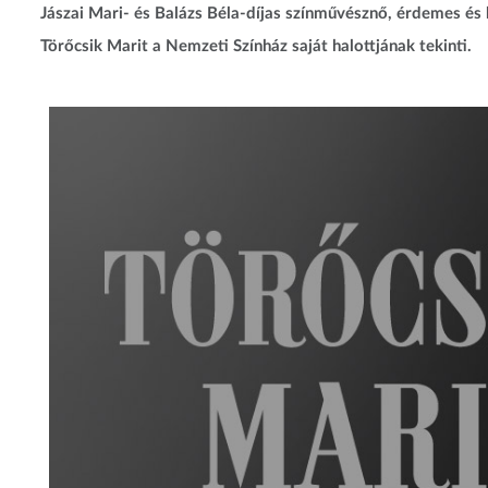
Jászai Mari- és Balázs Béla-díjas színművésznő, érdemes és
Törőcsik Marit a Nemzeti Színház saját halottjának tekinti.