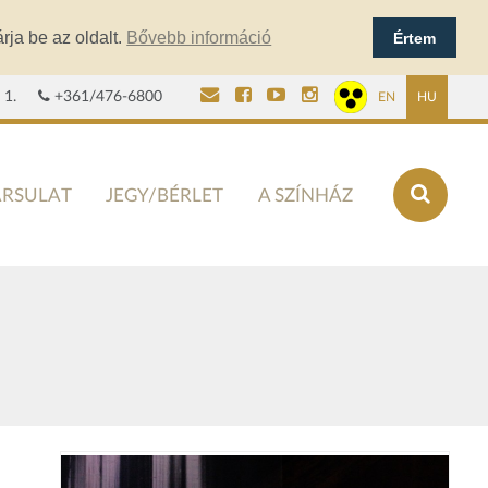
rja be az oldalt.
Bővebb információ
Értem
 1.
+361/476-6800
EN
HU
ÁRSULAT
JEGY/BÉRLET
A SZÍNHÁZ