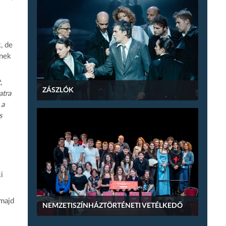
, de
nnek
,
ZÁSZLÓK
atra
 a
s
i
 majd
NEMZETISZÍNHÁZTÖRTÉNETI VETÉLKEDŐ