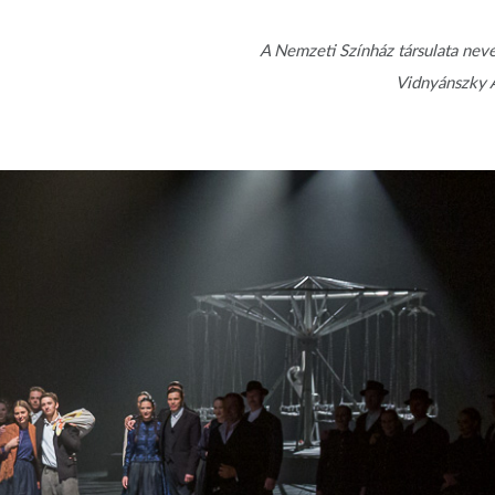
A Nemzeti Színház társulata nev
Vidnyánszky A