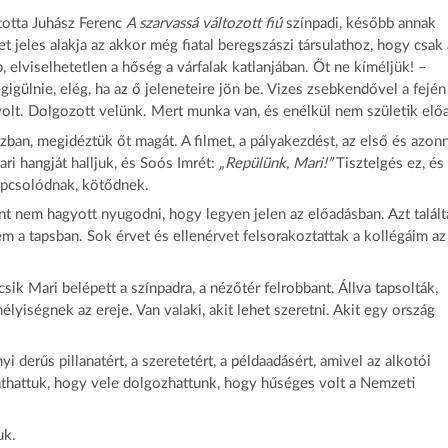
ította Juhász Ferenc
A szarvassá változott fiú
színpadi, később annak
 jeles alakja az akkor még fiatal beregszászi társulathoz, hogy csak 
 elviselhetetlen a hőség a várfalak katlanjában. Őt ne kíméljük! –
igülnie, elég, ha az ő jeleneteire jön be. Vizes zsebkendővel a fején
volt. Dolgozott velünk. Mert munka van, és enélkül nem születik elő
zban, megidéztük őt magát. A filmet, a pályakezdést, az első és azonn
ari hangját halljuk, és Soós Imrét:
„Repülünk, Mari!”
Tisztelgés ez, és
apcsolódnak, kötődnek.
nt nem hagyott nyugodni, hogy legyen jelen az előadásban. Azt talál
m a tapsban. Sok érvet és ellenérvet felsorakoztattak a kollégáim az
ik Mari belépett a színpadra, a nézőtér felrobbant. Állva tapsolták,
yiségnek az ereje. Van valaki, akit lehet szeretni. Akit egy ország
derűs pillanatért, a szeretetért, a példaadásért, amivel az alkotói
 láthattuk, hogy vele dolgozhattunk, hogy hűséges volt a Nemzeti
uk.