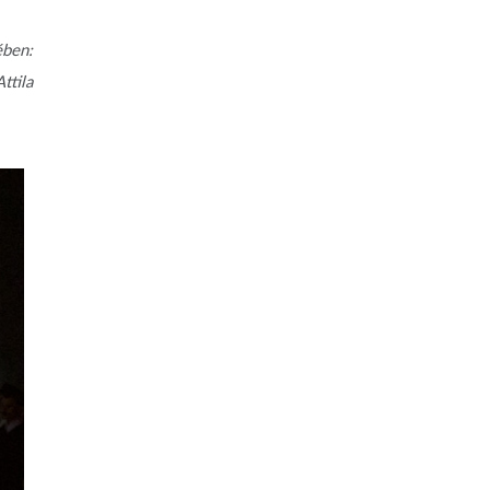
ében:
ttila