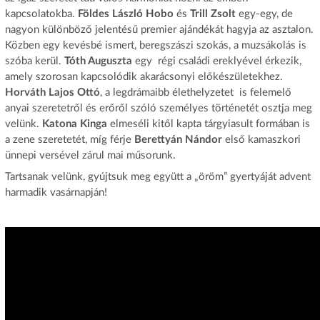
kapcsolatokba.
Földes László Hobo
és
Trill Zsolt
egy-egy, de
nagyon különböző jelentésű premier ajándékát hagyja az asztalon.
Közben egy kevésbé ismert, beregszászi szokás, a muzsákolás is
szóba kerül.
Tóth Auguszta
egy régi családi ereklyével érkezik,
amely szorosan kapcsolódik akarácsonyi előkészületekhez.
Horváth Lajos Ottó
, a legdrámaibb élethelyzetet is felemelő
anyai szeretetről és erőről szóló személyes történetét osztja meg
velünk.
Katona Kinga
elmeséli kitől kapta tárgyiasult formában is
a zene szeretetét, míg férje
Berettyán Nándor
első kamaszkori
ünnepi versével zárul mai műsorunk.
Tartsanak velünk, gyújtsuk meg együtt a „öröm” gyertyáját advent
harmadik vasárnapján!