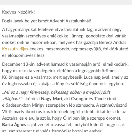
Kedves Nézőink!
Foglaljanak helyet ismét Adventi Asztalunknál!
A hagyományokat felelevenítve társulatunk tagjai advent négy
vasárnapján személyes emlékekkel, ünnepi gondolatokkal várják
önöket online műsorunkban, melynek házigazdája Berecz András,
Kossuth-díjas
énekes, mesemondó, népmesegyűjtő, folklórkutató
és előadóművész lesz.
December 13-án, advent harmadik vasárnapján arról elmélkedünk,
hogy mi okozta vendégeink életében a legnagyobb örömet.
Különleges ez a vasárnap, mert egybeesik Luca napjával, amely az
év leghosszabb éjszakája, a fény és sötétség ünnepe is egyben.
„Mi ez a nagy fényesség, békesség ebben a megbolydult
világban?”
- kérdezi
Nagy Mari
, aki Csongor és Tünde című
előadásunkban Mirigy szerepében lép színpadra. A színművésznő
Vörösmarty ikonikus karakterének legféltettebb titkát teszi le az
Asztalra, és elárulja azt is, hogy Ő miben látja szerepe örömét.
Barta Ágnes
saját versét olvassa fel, melyből kiderül, hogy csak
az igaz szeretet tud valós harmóniát hozni az emberi