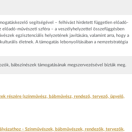
ogatáskezelő segítségével – felhívást hirdetett független előadó-
 előadó-művészeti szféra – a veszélyhelyzettel összefüggésben
űvészek egzisztenciális helyzetének javítására, valamint arra, hogy a
kulturális életnek. A támogatás lebonyolításában a nemzetstratégia
lgozók, bábszínészek támogatásának megszervezésével bízták meg.
zek részére (színművész, bábművész, rendező, tervező, ügyelő,
ályázathoz - Színművészek, bábművészek, rendezők, tervezők,