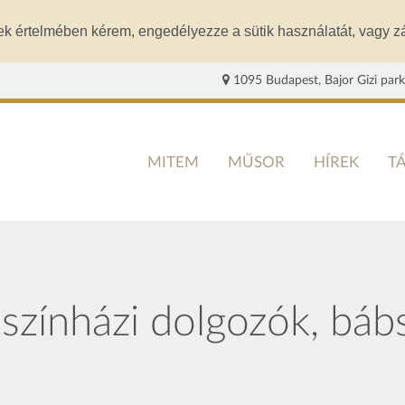
ek értelmében kérem, engedélyezze a sütik használatát, vagy zá
1095 Budapest, Bajor Gizi park
MITEM
MŰSOR
HÍREK
T
 színházi dolgozók, báb