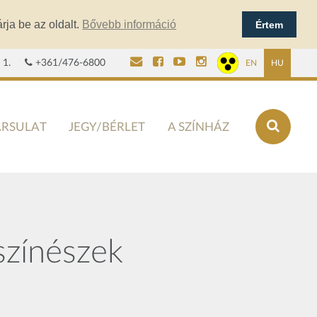
rja be az oldalt.
Bővebb információ
Értem
 1.
+361/476-6800
EN
HU
ÁRSULAT
JEGY/BÉRLET
A SZÍNHÁZ
színészek