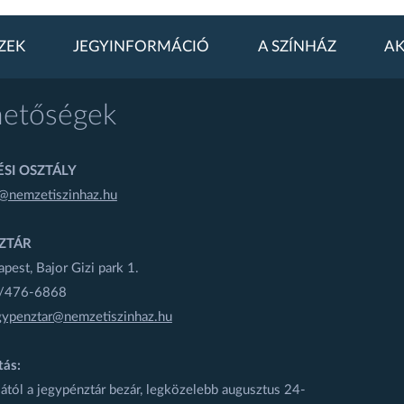
ZEK
JEGYINFORMÁCIÓ
A SZÍNHÁZ
AK
hetőségek
SI OSZTÁLY
@nemzetiszinhaz.hu
ZTÁR
est, Bajor Gizi park 1.
1/476-6868
gypenztar@nemzetiszinhaz.hu
tás:
ától a jegypénztár bezár, legközelebb augusztus 24-