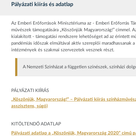
Pályázati kiírás és adatlap
Az Emberi Erőforrások Minisztériuma az - Emberi Erőforrás Tám
művészek támogatására „Köszönjük Magyarország!” címmel. Az
kialakított - támogatási rendszere lehetőséget ad az érintett m
pandémiás időszak elmúltával aktív szereplői maradhassanak a 
intézmények és szakmai szervezetek vesznek részt.
A Nemzeti Színházat a független színészek, színházi do
PÁLYÁZATI KIÍRÁS
„Köszönjük, Magyarország!” – Pályázati kiírás színházművés
asszisztens, súgó)
KITÖLTENDŐ ADATLAP
Pályázati adatlap a „Köszönjük, Magyarország 2020” című p