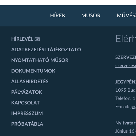
HÍREK
MŰSOR
MŰVÉS
Elér
HÍRLEVÉL ✉️
ADATKEZELÉSI TÁJÉKOZTATÓ
SZERVEZÉ
NYOMTATHATÓ MŰSOR
szervezes
DOKUMENTUMOK
ÁLLÁSHIRDETÉS
JEGYPÉN
1095 Budap
PÁLYÁZATOK
Telefon: 
KAPCSOLAT
E-mail:
je
IMPRESSZUM
Nyitvatar
PRÓBATÁBLA
Június 16-