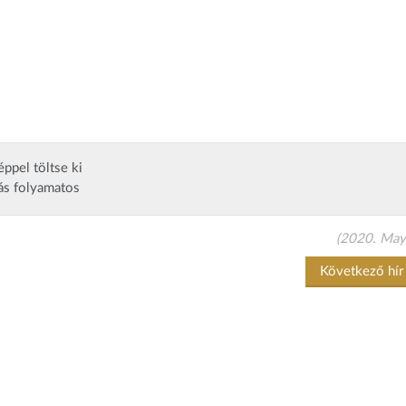
ppel töltse ki
lás folyamatos
(2020. May
Következő hí