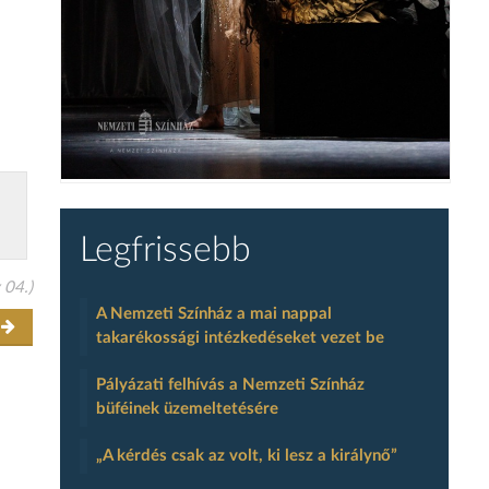
Legfrissebb
 04.)
A Nemzeti Színház a mai nappal
r
takarékossági intézkedéseket vezet be
Pályázati felhívás a Nemzeti Színház
büféinek üzemeltetésére
„A kérdés csak az volt, ki lesz a királynő”