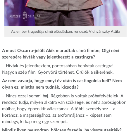
Az ember tragédiája című előadásban, rendező: Vidnyánszky Attila
A most Oscarra-jelölt Akik maradtak című filmbe, Olgi néni
szerepére hívták vagy jelentkezett a castingra?
– Hívtak és jelentkeztem, pontosabban behívtak castingra!
Nagyon szép film. Gyönyörű történet. Örülök a sikerének.
Az nem zavarja, hogy ennyi év után is castingolnia kell? Nem
olyan ez, mintha nem tudnák, kicsoda?
– Nincs ezzel semmi baj. Régebben is voltak próbafelvételek. A
rendező tudja, milyen alkatra van szüksége, és néha apróságokon
múlhat, hogy éppen kit választanak. A többi személyhez – a
korához, a magasságához, az arcformájához – képest sem
mindegy, ki kap meg egy szerepet.
Mindig ilyen nyugodtan, bölcsen fogadja, ha visszautasítják?