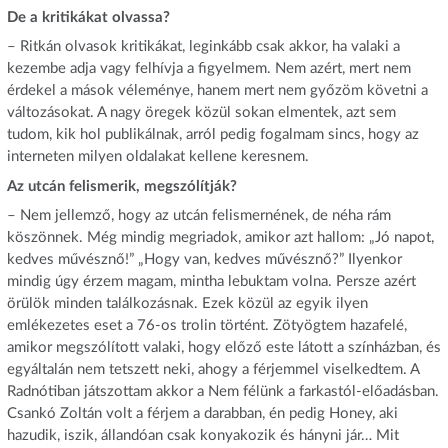
De a kritikákat olvassa?
– Ritkán olvasok kritikákat, leginkább csak akkor, ha valaki a
kezembe adja vagy felhívja a figyelmem. Nem azért, mert nem
érdekel a mások véleménye, hanem mert nem győzöm követni a
változásokat. A nagy öregek közül sokan elmentek, azt sem
tudom, kik hol publikálnak, arról pedig fogalmam sincs, hogy az
interneten milyen oldalakat kellene keresnem.
Az utcán felismerik, megszólítják?
– Nem jellemző, hogy az utcán felismernének, de néha rám
köszönnek. Még mindig megriadok, amikor azt hallom: „Jó napot,
kedves művésznő!” „Hogy van, kedves művésznő?” Ilyenkor
mindig úgy érzem magam, mintha lebuktam volna. Persze azért
örülök minden találkozásnak. Ezek közül az egyik ilyen
emlékezetes eset a 76-os trolin történt. Zötyögtem hazafelé,
amikor megszólított valaki, hogy előző este látott a színházban, és
egyáltalán nem tetszett neki, ahogy a férjemmel viselkedtem. A
Radnótiban játszottam akkor a Nem félünk a farkastól-előadásban.
Csankó Zoltán volt a férjem a darabban, én pedig Honey, aki
hazudik, iszik, állandóan csak konyakozik és hányni jár… Mit