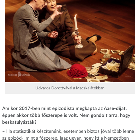
Udvaros Dorottyával a Macskajátékban
Amikor 2017-ben mint epizodista megkapta az Aase-díjat,
éppen akkor több főszerepe is volt. Nem gondolt arra, hogy
beskatulyázták?
– Ha statisztikát készítenénk, esetemben biztos jóval több lenne
az epizód-, mint a főszerep. Igaz ugyan, hogy itt a Nemzetiben