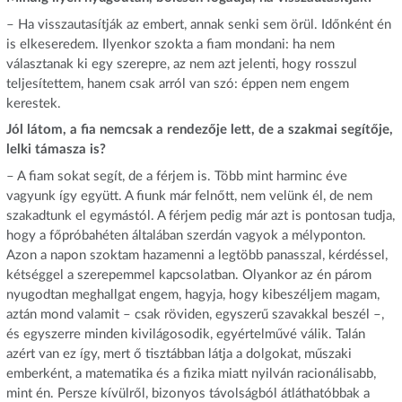
– Ha visszautasítják az embert, annak senki sem örül. Időnként én
is elkeseredem. Ilyenkor szokta a fiam mondani: ha nem
választanak ki egy szerepre, az nem azt jelenti, hogy rosszul
teljesítettem, hanem csak arról van szó: éppen nem engem
kerestek.
Jól látom, a fia nemcsak a rendezője lett, de a szakmai segítője,
lelki támasza is?
– A fiam sokat segít, de a férjem is. Több mint harminc éve
vagyunk így együtt. A fiunk már felnőtt, nem velünk él, de nem
szakadtunk el egymástól. A férjem pedig már azt is pontosan tudja,
hogy a főpróbahéten általában szerdán vagyok a mélyponton.
Azon a napon szoktam hazamenni a legtöbb panasszal, kérdéssel,
kétséggel a szerepemmel kapcsolatban. Olyankor az én párom
nyugodtan meghallgat engem, hagyja, hogy kibeszéljem magam,
aztán mond valamit – csak röviden, egyszerű szavakkal beszél –,
és egyszerre minden kivilágosodik, egyértelművé válik. Talán
azért van ez így, mert ő tisztábban látja a dolgokat, műszaki
emberként, a matematika és a fizika miatt nyilván racionálisabb,
mint én. Persze kívülről, bizonyos távolságból átláthatóbbak a