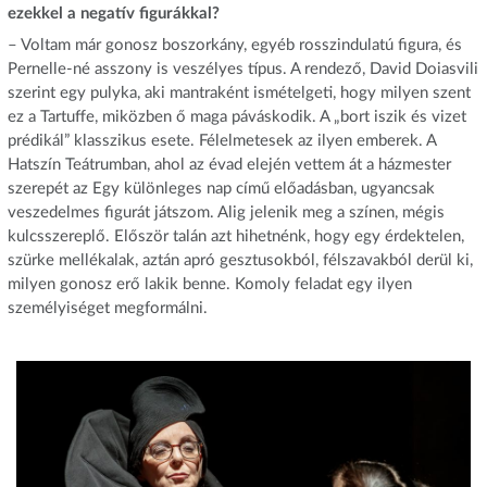
ezekkel a negatív figurákkal?
– Voltam már gonosz boszorkány, egyéb rosszindulatú figura, és
Pernelle-né asszony is veszélyes típus. A rendező, David Doiasvili
szerint egy pulyka, aki mantraként ismételgeti, hogy milyen szent
ez a Tartuffe, miközben ő maga páváskodik. A „bort iszik és vizet
prédikál” klasszikus esete. Félelmetesek az ilyen emberek. A
Hatszín Teátrumban, ahol az évad elején vettem át a házmester
szerepét az Egy különleges nap című előadásban, ugyancsak
veszedelmes figurát játszom. Alig jelenik meg a színen, mégis
kulcsszereplő. Először talán azt hihetnénk, hogy egy érdektelen,
szürke mellékalak, aztán apró gesztusokból, félszavakból derül ki,
milyen gonosz erő lakik benne. Komoly feladat egy ilyen
személyiséget megformálni.