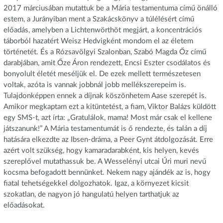
2017 márciusában mutattuk be a Mária testamentuma című önálló
estem, a Jurányiban ment a Szakácskönyv a túlélésért című
előadás, amelyben a Lichtenwörthöt megjárt, a koncentrációs
táborból hazatért Weisz Hedvigként mondom el az életem
történetét. És a Rózsavölgyi Szalonban, Szabó Magda Őz című
darabjában, amit Őze Áron rendezett, Encsi Eszter csodálatos és
bonyolult életét meséljük el. De ezek mellett természetesen
voltak, azóta is vannak jobbnál jobb mellékszerepeim is.
Tulajdonképpen ennek a díjnak köszönhetem Aase szerepét is.
Amikor megkaptam ezt a kitüntetést, a fiam, Viktor Balázs küldött
egy SMS-t, azt írta: „Gratulálok, mama! Most már csak el kellene
játszanunk!” A Mária testamentumát is ő rendezte, és talán a díj
hatására elkezdte az Ibsen-dráma, a Peer Gynt átdolgozását. Erre
azért volt szükség, hogy kamaradarabként, kis helyen, kevés
szereplővel mutathassuk be. A Wesselényi utcai Úri muri nevű
kocsma befogadott bennünket. Nekem nagy ajándék az is, hogy
fiatal tehetségekkel dolgozhatok. Igaz, a környezet kicsit
szokatlan, de nagyon jó hangulatú helyen tarthatjuk az
előadásokat.