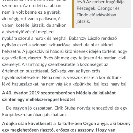
lévő Az ember tragédiája,
szerepem. Az eredeti darabban
Részegek, Csongor és
nem is volt benne ez a gyerek,
Tünde előadásokban
aki végig ott van a padláson, és
játszik.
valami kötéllel játszik, de amikor
a pisztolylövéstől megijed,
nyakára szorul a hurok és meghal. Babarczy László rendező
nyilván ezzel a színpadi szituációval akart utalni az akkori
helyzetre. A jugoszláviai háború kitörésének idején történt, hogy
egy véletlen, riasztó lövés ölt meg egy teljesen ártalmatlan, civil
személyt. A színház így szembesítette a közönséget az
értelmetlen pusztítással. Szükség van az ilyen erős
figyelmeztetésekre. Néha nem is vesszük észre a körülöttünk
lévő hazugságokat, ha nem vágják a képünkbe: baj lesz, nagy baj.
A 40. évadot 2019 szeptemberében Médeia dajkájaként
szintén egy mellékszereppel kezdte!
– De nagyon jó csapatban, Eirik Stubø norvég rendezővel és egy
Euripidész-drámában játszhattam.
A dajka után következett a Tartuffe-ben Orgon anyja, aki bizony
egy meglehetősen riasztó, erőszakos asszony. Hogy van