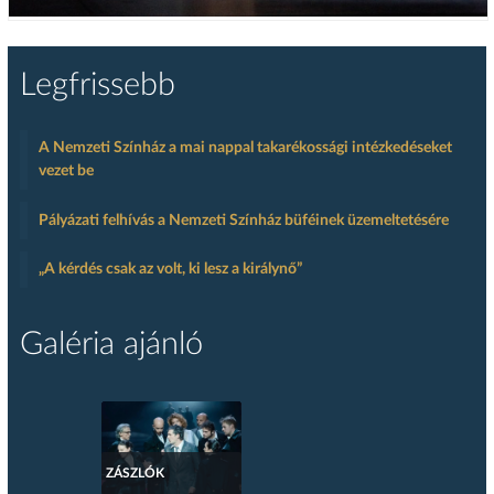
Legfrissebb
A Nemzeti Színház a mai nappal takarékossági intézkedéseket
vezet be
Pályázati felhívás a Nemzeti Színház büféinek üzemeltetésére
„A kérdés csak az volt, ki lesz a királynő”
Galéria ajánló
ZÁSZLÓK