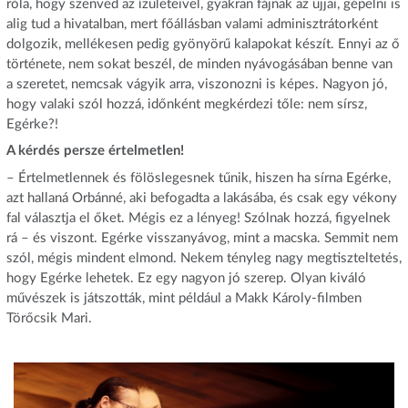
róla, hogy szenved az ízületeivel, gyakran fájnak az ujjai, gépelni is
alig tud a hivatalban, mert főállásban valami adminisztrátorként
dolgozik, mellékesen pedig gyönyörű kalapokat készít. Ennyi az ő
története, nem sokat beszél, de minden nyávogásában benne van
a szeretet, nemcsak vágyik arra, viszonozni is képes. Nagyon jó,
hogy valaki szól hozzá, időnként megkérdezi tőle: nem sírsz,
Egérke?!
A kérdés persze értelmetlen!
– Értelmetlennek és fölöslegesnek tűnik, hiszen ha sírna Egérke,
azt hallaná Orbánné, aki befogadta a lakásába, és csak egy vékony
fal választja el őket. Mégis ez a lényeg! Szólnak hozzá, figyelnek
rá – és viszont. Egérke visszanyávog, mint a macska. Semmit nem
szól, mégis mindent elmond. Nekem tényleg nagy megtiszteltetés,
hogy Egérke lehetek. Ez egy nagyon jó szerep. Olyan kiváló
művészek is játszották, mint például a Makk Károly-filmben
Törőcsik Mari.