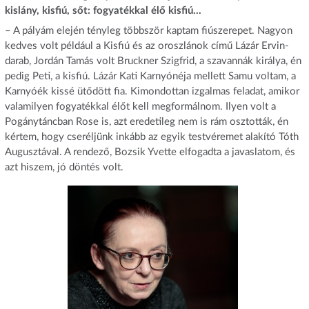
kislány, kisfiú, sőt: fogyatékkal élő kisfiú…
– A pályám elején tényleg többször kaptam fiúszerepet. Nagyon
kedves volt például a Kisfiú és az oroszlánok című Lázár Ervin-
darab, Jordán Tamás volt Bruckner Szigfrid, a szavannák királya, én
pedig Peti, a kisfiú. Lázár Kati Karnyónéja mellett Samu voltam, a
Karnyóék kissé ütődött fia. Kimondottan izgalmas feladat, amikor
valamilyen fogyatékkal élőt kell megformálnom. Ilyen volt a
Pogánytáncban Rose is, azt eredetileg nem is rám osztották, én
kértem, hogy cseréljünk inkább az egyik testvéremet alakító Tóth
Augusztával. A rendező, Bozsik Yvette elfogadta a javaslatom, és
azt hiszem, jó döntés volt.