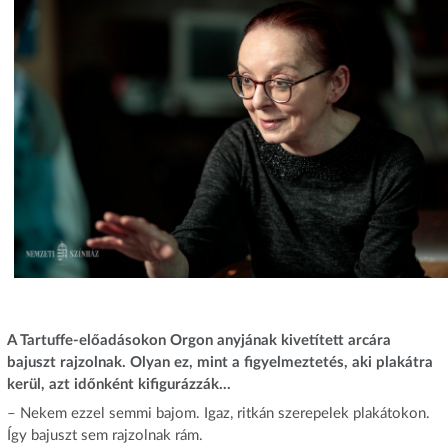
A Tartuffe-előadásokon Orgon anyjának kivetített arcára
bajuszt rajzolnak. Olyan ez, mint a figyelmeztetés, aki plakátra
kerül, azt időnként kifigurázzák…
– Nekem ezzel semmi bajom. Igaz, ritkán szerepelek plakátokon.
Így bajuszt sem rajzolnak rám.