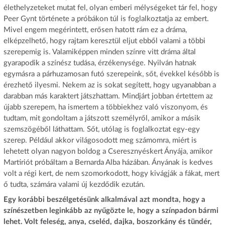
élethelyzeteket mutat fel, olyan emberi mélységeket tár fel, hogy
Peer Gynt története a próbákon túl is foglalkoztatja az embert.
Mivel engem megérintett, erősen hatott rám ez a dráma,
elképzelhető, hogy rajtam keresztül eljut ebből valami a többi
szerepemig is. Valamiképpen minden színre vitt dráma által
gyarapodik a színész tudása, érzékenysége. Nyilván hatnak
egymásra a párhuzamosan futó szerepeink, sőt, évekkel később is
érezhető ilyesmi. Nekem az is sokat segített, hogy ugyanabban a
darabban más karaktert játszhattam. Mindjárt jobban értettem az
újabb szerepem, ha ismertem a többiekhez való viszonyom, és
tudtam, mit gondoltam a játszott személyről, amikor a másik
szemszögéből láthattam. Sőt, utólag is foglalkoztat egy-egy
szerep. Például akkor világosodott meg számomra, miért is
lehetett olyan nagyon boldog a Cseresznyéskert Ányája, amikor
Martiriót próbáltam a Bernarda Alba házában. Ányának is kedves
volt a régi kert, de nem szomorkodott, hogy kivágják a fákat, mert
ő tudta, számára valami új kezdődik ezután.
Egy korábbi beszélgetésünk alkalmával azt mondta, hogy a
színészetben leginkább az nyűgözte le, hogy a színpadon bármi
lehet. Volt feleség, anya, cseléd, dajka, boszorkány és tündér,