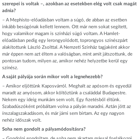
szerepei is voltak –, azokban az esetekben elég volt csak magát
adnia?
– A Mephisto-előadásban voltam a súgó, de abban az esetben
inkább besúgónak kellett lennem. Ott már nem sokat segített,
hogy valamikor magam is színházi súgó voltam. A Hamlet-
előadásban pedig egy lerongyolódott, toprongyos színészpárt
alakítottunk László Zsolttal. A Nemzeti Színház tagjaként akkor
már éppen nem azt éltem a valóságban, mint amit játszottunk, de
pontosan tudom, milyen az, amikor nehéz helyzetbe kerül egy
színész.
A saját pályája során mikor volt a legnehezebb?
– Amikor eljöttünk Kaposvárról. Meghalt az apósom és egyedül
maradt az anyósom, akkor költöztünk a családdal Budapestre.
Nekem egy ideig munkám sem volt. Egy fizetésből éltünk.
Szabadúszóként próbáltam volna a pályán maradni. Aztán jött az
ínszalagszakadásom, és már járni sem bírtam. Az egy nagyon
nehéz időszak volt.
Soha nem gondolt a pályamódosításra?
– Gondolni gondoltam, de soha nem akartam mással foglalkozni.