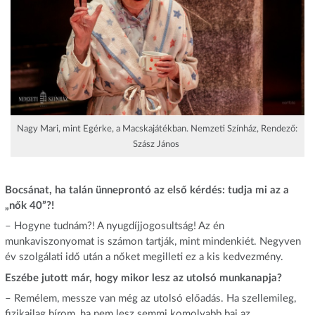
Nagy Mari, mint Egérke, a Macskajátékban. Nemzeti Színház, Rendező:
Szász János
Bocsánat, ha talán ünneprontó az első kérdés: tudja mi az a
„nők 40”?!
– Hogyne tudnám?! A nyugdíjjogosultság! Az én
munkaviszonyomat is számon tartják, mint mindenkiét. Negyven
év szolgálati idő után a nőket megilleti ez a kis kedvezmény.
Eszébe jutott már, hogy mikor lesz az utolsó munkanapja?
– Remélem, messze van még az utolsó előadás. Ha szellemileg,
fizikailag bírom, ha nem lesz semmi komolyabb baj az