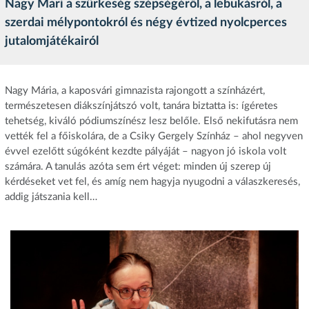
Nagy Mari a szürkeség szépségéről, a lebukásról, a
szerdai mélypontokról és négy évtized nyolcperces
jutalomjátékairól
Nagy Mária, a kaposvári gimnazista rajongott a színházért,
természetesen diákszínjátszó volt, tanára biztatta is: ígéretes
tehetség, kiváló pódiumszínész lesz belőle. Első nekifutásra nem
vették fel a főiskolára, de a Csiky Gergely Színház – ahol negyven
évvel ezelőtt súgóként kezdte pályáját – nagyon jó iskola volt
számára. A tanulás azóta sem ért véget: minden új szerep új
kérdéseket vet fel, és amíg nem hagyja nyugodni a válaszkeresés,
addig játszania kell…