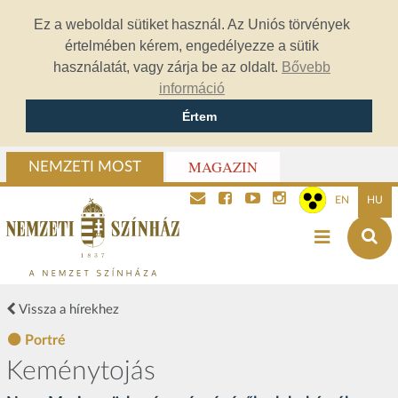
Ez a weboldal sütiket használ. Az Uniós törvények
értelmében kérem, engedélyezze a sütik
használatát, vagy zárja be az oldalt.
Bővebb
információ
Értem
MAGAZIN
NEMZETI MOST
EN
HU
Vissza a hírekhez
Portré
Keménytojás