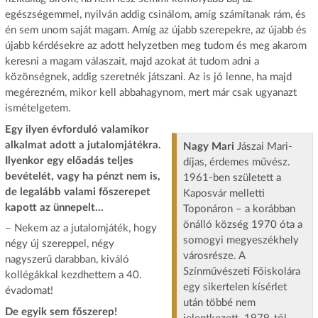
egészségemmel, nyilván addig csinálom, amíg számítanak rám, és
én sem unom saját magam. Amíg az újabb szerepekre, az újabb és
újabb kérdésekre az adott helyzetben meg tudom és meg akarom
keresni a magam válaszait, majd azokat át tudom adni a
közönségnek, addig szeretnék játszani. Az is jó lenne, ha majd
megérezném, mikor kell abbahagynom, mert már csak ugyanazt
ismételgetem.
Egy ilyen évforduló valamikor
alkalmat adott a jutalomjátékra.
Nagy Mari
Jászai Mari-
Ilyenkor egy előadás teljes
díjas, érdemes művész.
bevételét, vagy ha pénzt nem is,
1961-ben született a
de legalább valami főszerepet
Kaposvár melletti
kapott az ünnepelt…
Toponáron – a korábban
önálló község 1970 óta a
– Nekem az a jutalomjáték, hogy
somogyi megyeszékhely
négy új szereppel, négy
városrésze. A
nagyszerű darabban, kiváló
Színművészeti Főiskolára
kollégákkal kezdhettem a 40.
egy sikertelen kísérlet
évadomat!
után többé nem
De egyik sem főszerep!