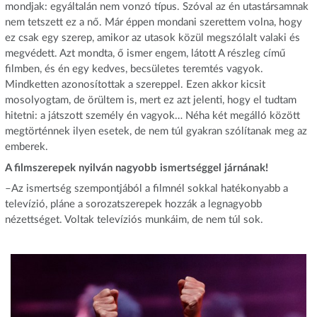
mondjak: egyáltalán nem vonzó típus. Szóval az én utastársamnak
nem tetszett ez a nő. Már éppen mondani szerettem volna, hogy
ez csak egy szerep, amikor az utasok közül megszólalt valaki és
megvédett. Azt mondta, ő ismer engem, látott A részleg című
filmben, és én egy kedves, becsületes teremtés vagyok.
Mindketten azonosítottak a szereppel. Ezen akkor kicsit
mosolyogtam, de örültem is, mert ez azt jelenti, hogy el tudtam
hitetni: a játszott személy én vagyok… Néha két megálló között
megtörténnek ilyen esetek, de nem túl gyakran szólítanak meg az
emberek.
A filmszerepek nyilván nagyobb ismertséggel járnának!
–Az ismertség szempontjából a filmnél sokkal hatékonyabb a
televízió, pláne a sorozatszerepek hozzák a legnagyobb
nézettséget. Voltak televíziós munkáim, de nem túl sok.