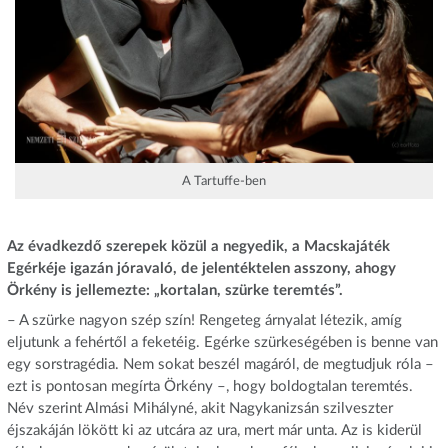
A Tartuffe-ben
Az évadkezdő szerepek közül a negyedik, a Macskajáték
Egérkéje igazán jóravaló, de jelentéktelen asszony, ahogy
Örkény is jellemezte: „kortalan, szürke teremtés”.
– A szürke nagyon szép szín! Rengeteg árnyalat létezik, amíg
eljutunk a fehértől a feketéig. Egérke szürkeségében is benne van
egy sorstragédia. Nem sokat beszél magáról, de megtudjuk róla –
ezt is pontosan megírta Örkény –, hogy boldogtalan teremtés.
Név szerint Almási Mihályné, akit Nagykanizsán szilveszter
éjszakáján lökött ki az utcára az ura, mert már unta. Az is kiderül