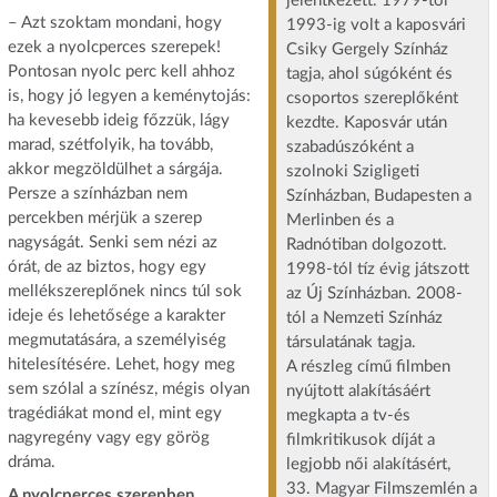
jelentkezett. 1979-től
– Azt szoktam mondani, hogy
1993-ig volt a kaposvári
ezek a nyolcperces szerepek!
Csiky Gergely Színház
Pontosan nyolc perc kell ahhoz
tagja, ahol súgóként és
is, hogy jó legyen a keménytojás:
csoportos szereplőként
ha kevesebb ideig főzzük, lágy
kezdte. Kaposvár után
marad, szétfolyik, ha tovább,
szabadúszóként a
akkor megzöldülhet a sárgája.
szolnoki Szigligeti
Persze a színházban nem
Színházban, Budapesten a
percekben mérjük a szerep
Merlinben és a
nagyságát. Senki sem nézi az
Radnótiban dolgozott.
órát, de az biztos, hogy egy
1998-tól tíz évig játszott
mellékszereplőnek nincs túl sok
az Új Színházban. 2008-
ideje és lehetősége a karakter
tól a Nemzeti Színház
megmutatására, a személyiség
társulatának tagja.
hitelesítésére. Lehet, hogy meg
A részleg című filmben
sem szólal a színész, mégis olyan
nyújtott alakításáért
tragédiákat mond el, mint egy
megkapta a tv-és
nagyregény vagy egy görög
filmkritikusok díját a
dráma.
legjobb női alakításért,
33. Magyar Filmszemlén a
A nyolcperces szerepben