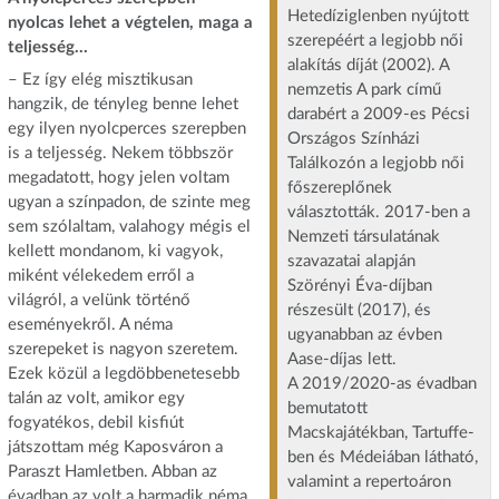
Hetedíziglenben nyújtott
nyolcas lehet a végtelen, maga a
szerepéért a legjobb női
teljesség…
alakítás díját (2002). A
– Ez így elég misztikusan
nemzetis A park című
hangzik, de tényleg benne lehet
darabért a 2009-es Pécsi
egy ilyen nyolcperces szerepben
Országos Színházi
is a teljesség. Nekem többször
Találkozón a legjobb női
megadatott, hogy jelen voltam
főszereplőnek
ugyan a színpadon, de szinte meg
választották. 2017-ben a
sem szólaltam, valahogy mégis el
Nemzeti társulatának
kellett mondanom, ki vagyok,
szavazatai alapján
miként vélekedem erről a
Szörényi Éva-díjban
világról, a velünk történő
részesült (2017), és
eseményekről. A néma
ugyanabban az évben
szerepeket is nagyon szeretem.
Aase-díjas lett.
Ezek közül a legdöbbenetesebb
A 2019/2020-as évadban
talán az volt, amikor egy
bemutatott
fogyatékos, debil kisfiút
Macskajátékban, Tartuffe-
játszottam még Kaposváron a
ben és Médeiában látható,
Paraszt Hamletben. Abban az
valamint a repertoáron
évadban az volt a harmadik néma