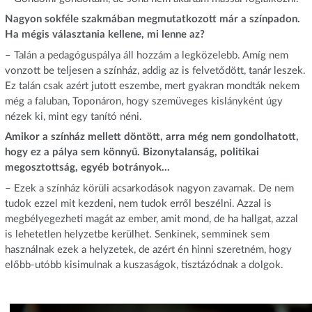
Nagyon sokféle szakmában megmutatkozott már a színpadon.
Ha mégis választania kellene, mi lenne az?
– Talán a pedagóguspálya áll hozzám a legközelebb. Amíg nem
vonzott be teljesen a színház, addig az is felvetődött, tanár leszek.
Ez talán csak azért jutott eszembe, mert gyakran mondták nekem
még a faluban, Toponáron, hogy szemüveges kislányként úgy
nézek ki, mint egy tanító néni.
Amikor a színház mellett döntött, arra még nem gondolhatott,
hogy ez a pálya sem könnyű. Bizonytalanság, politikai
megosztottság, egyéb botrányok…
– Ezek a színház körüli acsarkodások nagyon zavarnak. De nem
tudok ezzel mit kezdeni, nem tudok erről beszélni. Azzal is
megbélyegezheti magát az ember, amit mond, de ha hallgat, azzal
is lehetetlen helyzetbe kerülhet. Senkinek, semminek sem
használnak ezek a helyzetek, de azért én hinni szeretném, hogy
előbb-utóbb kisimulnak a kuszaságok, tisztázódnak a dolgok.