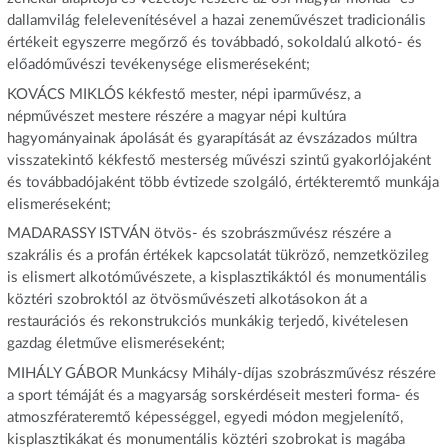
dallamvilág felelevenítésével a hazai zeneművészet tradicionális
értékeit egyszerre megőrző és továbbadó, sokoldalú alkotó- és
előadóművészi tevékenysége elismeréseként;
KOVÁCS MIKLÓS kékfestő mester, népi iparművész, a
népművészet mestere részére a magyar népi kultúra
hagyományainak ápolását és gyarapítását az évszázados múltra
visszatekintő kékfestő mesterség művészi szintű gyakorlójaként
és továbbadójaként több évtizede szolgáló, értékteremtő munkája
elismeréseként;
MADARASSY ISTVÁN ötvös- és szobrászművész részére a
szakrális és a profán értékek kapcsolatát tükröző, nemzetközileg
is elismert alkotóművészete, a kisplasztikáktól és monumentális
köztéri szobroktól az ötvösművészeti alkotásokon át a
restaurációs és rekonstrukciós munkákig terjedő, kivételesen
gazdag életműve elismeréseként;
MIHÁLY GÁBOR Munkácsy Mihály-díjas szobrászművész részére
a sport témáját és a magyarság sorskérdéseit mesteri forma- és
atmoszférateremtő képességgel, egyedi módon megjelenítő,
kisplasztikákat és monumentális köztéri szobrokat is magába