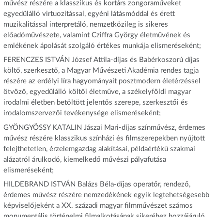
művész részére a klasszikus és kortárs zongoraműveket
egyedülálló virtuozitással, egyéni látásmóddal és érett
muzikalitással interpretáló, nemzetközileg is sikeres
előadóművészete, valamint Cziffra György életművének és
emlékének ápolását szolgáló értékes munkája elismeréseként;
FERENCZES ISTVÁN József Attila-díjas és Babérkoszorú díjas
költő, szerkesztő, a Magyar Művészeti Akadémia rendes tagja
részére az erdélyi líra hagyományait posztmodern életérzéssel
ötvöző, egyedülálló költői életműve, a székelyföldi magyar
irodalmi életben betöltött jelentős szerepe, szerkesztői és
irodalomszervezői tevékenysége elismeréseként;
GYÖNGYÖSSY KATALIN Jászai Mari-díjas színművész, érdemes
művész részére klasszikus színházi és filmszerepekben nyújtott
felejthetetlen, érzelemgazdag alakításai, példaértékű szakmai
alázatról árulkodó, kiemelkedő művészi pályafutása
elismeréseként;
HILDEBRAND ISTVÁN Balázs Béla-díjas operatőr, rendező,
érdemes művész részére nemzedékének egyik legtehetségesebb
képviselőjeként a XX. századi magyar filmművészet számos
monumentális történelmi filmalkotásának sikeréhez hozzájáruló,