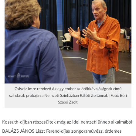
Csiszár Imre rendező Az egy ember az örökkévalóságnak című
színdarab próbáján a Nemzeti Színházban Rátóti Zoltánnal. | Fotó: Eöri
Szabó Zsolt
Kossuth-díjban részesültek még az idei nemzeti ünnep alkalmából:
BALÁZS JÁNOS Liszt Ferenc-díjas zongoraművész, érdemes