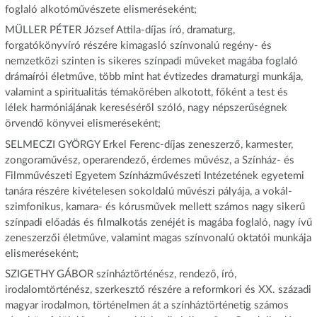
foglaló alkotóművészete elismeréseként;
MÜLLER PÉTER József Attila-díjas író, dramaturg,
forgatókönyvíró részére kimagasló színvonalú regény- és
nemzetközi szinten is sikeres színpadi műveket magába foglaló
drámaírói életműve, több mint hat évtizedes dramaturgi munkája,
valamint a spiritualitás témakörében alkotott, főként a test és
lélek harmóniájának kereséséről szóló, nagy népszerűségnek
örvendő könyvei elismeréseként;
SELMECZI GYÖRGY Erkel Ferenc-díjas zeneszerző, karmester,
zongoraművész, operarendező, érdemes művész, a Színház- és
Filmművészeti Egyetem Színházművészeti Intézetének egyetemi
tanára részére kivételesen sokoldalú művészi pályája, a vokál-
szimfonikus, kamara- és kórusművek mellett számos nagy sikerű
színpadi előadás és filmalkotás zenéjét is magába foglaló, nagy ívű
zeneszerzői életműve, valamint magas színvonalú oktatói munkája
elismeréseként;
SZIGETHY GÁBOR színháztörténész, rendező, író,
irodalomtörténész, szerkesztő részére a reformkori és XX. századi
magyar irodalmon, történelmen át a színháztörténetig számos