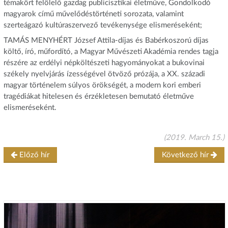
témakört felölelő gazdag publicisztikai életműve, Gondolkodó
magyarok című művelődéstörténeti sorozata, valamint
szerteágazó kultúraszervező tevékenysége elismeréseként;
TAMÁS MENYHÉRT József Attila-díjas és Babérkoszorú díjas
költő, író, műfordító, a Magyar Művészeti Akadémia rendes tagja
részére az erdélyi népköltészeti hagyományokat a bukovinai
székely nyelvjárás ízességével ötvöző prózája, a XX. századi
magyar történelem súlyos örökségét, a modern kori emberi
tragédiákat hitelesen és érzékletesen bemutató életműve
elismeréseként.
(2019. March 15.)
Előző hír
Következő hír