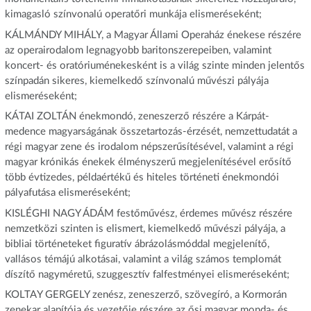
kimagasló színvonalú operatőri munkája elismeréseként;
KÁLMÁNDY MIHÁLY, a Magyar Állami Operaház énekese részére
az operairodalom legnagyobb baritonszerepeiben, valamint
koncert- és oratóriuménekesként is a világ szinte minden jelentős
színpadán sikeres, kiemelkedő színvonalú művészi pályája
elismeréseként;
KÁTAI ZOLTÁN énekmondó, zeneszerző részére a Kárpát-
medence magyarságának összetartozás-érzését, nemzettudatát a
régi magyar zene és irodalom népszerűsítésével, valamint a régi
magyar krónikás énekek élményszerű megjelenítésével erősítő
több évtizedes, példaértékű és hiteles történeti énekmondói
pályafutása elismeréseként;
KISLÉGHI NAGY ÁDÁM festőművész, érdemes művész részére
nemzetközi szinten is elismert, kiemelkedő művészi pályája, a
bibliai történeteket figuratív ábrázolásmóddal megjelenítő,
vallásos témájú alkotásai, valamint a világ számos templomát
díszítő nagyméretű, szuggesztív falfestményei elismeréseként;
KOLTAY GERGELY zenész, zeneszerző, szövegíró, a Kormorán
zenekar alapítója és vezetője részére az ősi magyar monda- és