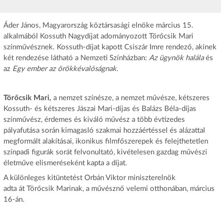
Áder János, Magyarország köztársasági elnöke március 15.
alkalmából Kossuth Nagydíjat adományozott Törőcsik Mari
színművésznek. Kossuth-díjat kapott Csiszár Imre rendező, akinek
két rendezése látható a Nemzeti Színházban:
Az ügynök halála
és
az
Egy ember az örökkévalóságnak.
Törőcsik Mari,
a nemzet színésze, a nemzet művésze, kétszeres
Kossuth- és kétszeres Jászai Mari-díjas és Balázs Béla-díjas
színművész, érdemes és kiváló művész a több évtizedes
pályafutása során kimagasló szakmai hozzáértéssel és alázattal
megformált alakításai, ikonikus filmfőszerepek és felejthetetlen
színpadi figurák sorát felvonultató, kivételesen gazdag művészi
életműve elismeréseként kapta a díjat.
A különleges kitüntetést Orbán Viktor miniszterelnök
adta át Törőcsik Marinak, a művésznő velemi otthonában, március
16-án.