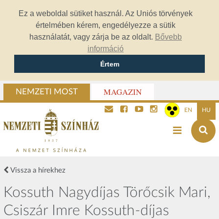
Ez a weboldal sütiket használ. Az Uniós törvények
értelmében kérem, engedélyezze a sütik
használatát, vagy zárja be az oldalt.
Bővebb
információ
Értem
MAGAZIN
NEMZETI MOST
EN
HU
Vissza a hírekhez
Kossuth Nagydíjas Törőcsik Mari,
Csiszár Imre Kossuth-díjas