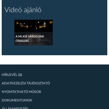
Videó ajánló
A MI KIS VÁROSUNK
(TRAILER)
HÍRLEVÉL ✉️
ADATKEZELÉSI TÁJÉKOZTATÓ
NYOMTATHATÓ MŰSOR
DOKUMENTUMOK
ÁLLÁSHIRDETÉS