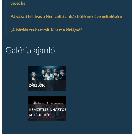
vezet be
Pályázati felhívás a Nemzeti Színház büféinek üzemeltetésére
„A kérdés csak az volt, ki lesz a királynő”
Galéria ajánló
ZÁSZLÓK
NEMZETISZÍNHÁZTÖRTÉNETI
VETÉLKEDŐ