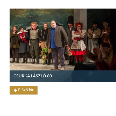
CSURKA LÁSZLÓ 80
Előző hír