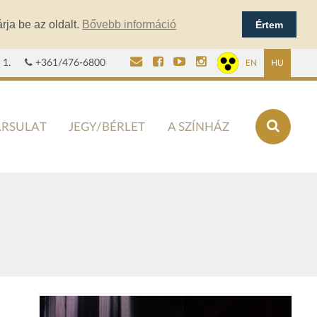
rja be az oldalt.
Bővebb információ
Értem
 1.
+361/476-6800
EN
HU
ÁRSULAT
JEGY/BÉRLET
A SZÍNHÁZ