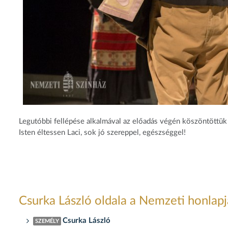
Legutóbbi fellépése alkalmával az előadás végén köszöntöttük 
Isten éltessen Laci, sok jó szereppel, egészséggel!
Csurka László oldala a Nemzeti honlap
Csurka László
SZEMÉLY