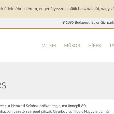
ek értelmében kérem, engedélyezze a sütik használatát, vagy zá
1095 Budapest, Bajor Gizi park
MITEM
MŰSOR
HÍREK
T
es
ész, a Nemzeti Színház örökös tagja, ma ünnepli 80.
ínházban vezető szerepet játszik Gyurkovics Tibor: Nagyvizit című