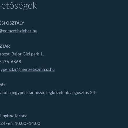
hetőségek
SI OSZTÁLY
@nemzetiszinhaz.hu
ZTÁR
est, Bajor Gizi park 1.
1/476-6868
gypenztar@nemzetiszinhaz.hu
tás:
ától a jegypénztár bezár, legközelebb augusztus 24-
i nyitvatartás:
 24–én: 10:00–14:00