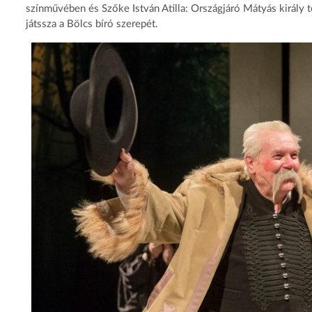
színművében és Szőke István Atilla: Országjáró Mátyás király 
játssza a Bölcs bíró szerepét.