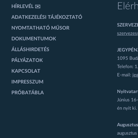
Elér
HÍRLEVÉL ✉️
ADATKEZELÉSI TÁJÉKOZTATÓ
SZERVEZÉ
NYOMTATHATÓ MŰSOR
szervezes
DOKUMENTUMOK
ÁLLÁSHIRDETÉS
JEGYPÉN
1095 Budap
PÁLYÁZATOK
Telefon: 
KAPCSOLAT
E-mail:
je
IMPRESSZUM
Nyitvatar
PRÓBATÁBLA
Június 16-
én nyit ki.
Augusztus
augusztus