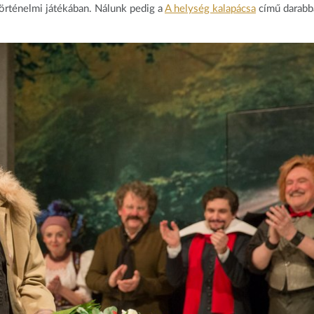
történelmi játékában. Nálunk pedig a
A helység kalapácsa
című darabb