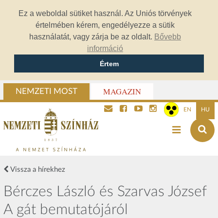
Ez a weboldal sütiket használ. Az Uniós törvények
értelmében kérem, engedélyezze a sütik
használatát, vagy zárja be az oldalt.
Bővebb
információ
Értem
MAGAZIN
NEMZETI MOST
EN
HU
Vissza a hírekhez
Bérczes László és Szarvas József
A gát bemutatójáról