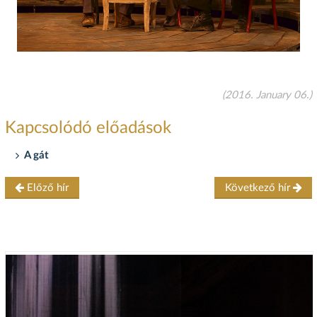
(2016. January 06.)
Kapcsolódó előadások
A gát
Előző hír
Következő hír