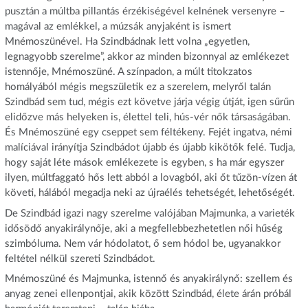
pusztán a múltba pillantás érzékiségével kelnének versenyre –
magával az emlékkel, a múzsák anyjaként is ismert
Mnémoszünével. Ha Szindbádnak lett volna „egyetlen,
legnagyobb szerelme”, akkor az minden bizonnyal az emlékezet
istennője, Mnémoszüné. A színpadon, a múlt titokzatos
homályából mégis megszületik ez a szerelem, melyről talán
Szindbád sem tud, mégis ezt követve járja végig útját, igen sűrűn
elidőzve más helyeken is, élettel teli, hús-vér nők társaságában.
És Mnémoszüné egy cseppet sem féltékeny. Fejét ingatva, némi
malíciával irányítja Szindbádot újabb és újabb kikötők felé. Tudja,
hogy saját léte mások emlékezete is egyben, s ha már egyszer
ilyen, múltfaggató hős lett abból a lovagból, aki őt tűzön-vízen át
követi, hálából megadja neki az újraélés tehetségét, lehetőségét.
De Szindbád igazi nagy szerelme valójában Majmunka, a varieték
idősödő anyakirálynője, aki a megfellebbezhetetlen női hűség
szimbóluma. Nem vár hódolatot, ő sem hódol be, ugyanakkor
feltétel nélkül szereti Szindbádot.
Mnémoszüné és Majmunka, istennő és anyakirálynő: szellem és
anyag zenei ellenpontjai, akik között Szindbád, élete árán próbál