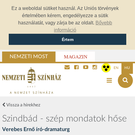
Ez a weboldal sütiket használ. Az Uniós törvények
értelmében kérem, engedélyezze a sütik
használatát, vagy zárja be az oldalt.
Bővebb
információ
Értem
MAGAZIN
NEMZETI MOST
EN
HU
Vissza a hírekhez
Szindbád - szép mondatok hőse
Verebes Ernő író-dramaturg