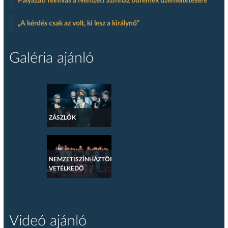
Pályázati felhívás a Nemzeti Színház büféinek üzemeltetésére
„A kérdés csak az volt, ki lesz a királynő”
Galéria ajánló
ZÁSZLÓK
NEMZETISZÍNHÁZTÖRTÉNETI
VETÉLKEDŐ
Videó ajánló