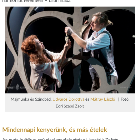
harmóniát teremteni – talán hiába.
Majmunka és Szindbád,
Udvaros Dorottya
és
Mátray László
| Fotó:
Eöri Szabó Zsolt
Mindennapi kenyerünk, és más ételek