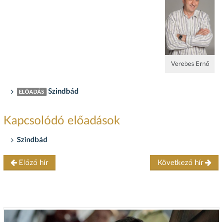
Verebes Ernő
Szindbád
ELŐADÁS
Kapcsolódó előadások
Szindbád
Előző hír
Következő hír