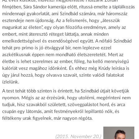
Az evés kultikus, művészi megjelenítése Huszárik Zoltán
filmjében, Sára Sándor kamerája előtt, rítussá emelte a táplálkozás
mindennapi gyakorlatát, ami Szindbád számára, már háromszáz
esztendeje nem újdonság. Az a felismerés, hogy „átesszük
magunkat az életen”, egy olyan filozófia eredménye, amely az
embert, mint áteresztő réteget láttatja, annak minden
emelkedettségével és esendőségével együtt. A nőfaló Szindbád
tehát pro primo is jó étvággyal bír, nem leplezve ezzel
aszkétikusnak éppen nem mondható életszeretetét. Mert az
életbe is lehet szerelmes az ember, főleg, ha kellő mennyiségű
kalóriát vesz magához időnként. És ehhez még Krúdy leírása is
úgy járul hozzá, hogy olvasva szavait, szinte valódi falatokat
ízlelünk.
A test tehát több szinten is érintett, ha Szindbád útjait követjük
nyomon. Mégis az az érzésünk, hogy utolérni, megérinteni nem
tudjuk, hisz szavakból született, szövegpalástot hord, és arca
csupán egy látomás, amit festményekről lepillantó nők, és
féltékeny urak figyelnek, már nagyon régóta.
(2015. November 20.)