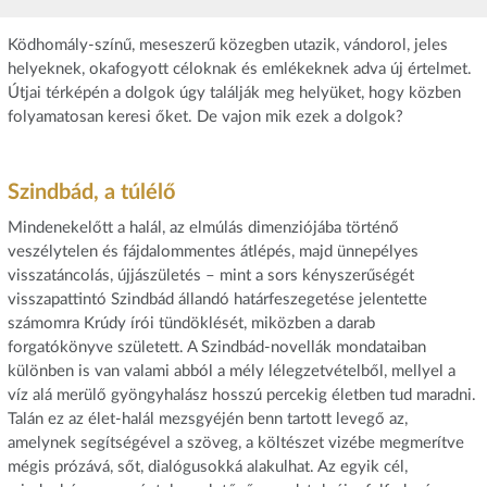
Ködhomály-színű, meseszerű közegben utazik, vándorol, jeles
helyeknek, okafogyott céloknak és emlékeknek adva új értelmet.
Útjai térképén a dolgok úgy találják meg helyüket, hogy közben
folyamatosan keresi őket. De vajon mik ezek a dolgok?
Szindbád, a túlélő
Mindenekelőtt a halál, az elmúlás dimenziójába történő
veszélytelen és fájdalommentes átlépés, majd ünnepélyes
visszatáncolás, újjászületés – mint a sors kényszerűségét
visszapattintó Szindbád állandó határfeszegetése jelentette
számomra Krúdy írói tündöklését, miközben a darab
forgatókönyve született. A Szindbád-novellák mondataiban
különben is van valami abból a mély lélegzetvételből, mellyel a
víz alá merülő gyöngyhalász hosszú percekig életben tud maradni.
Talán ez az élet-halál mezsgyéjén benn tartott levegő az,
amelynek segítségével a szöveg, a költészet vizébe megmerítve
mégis prózává, sőt, dialógusokká alakulhat. Az egyik cél,