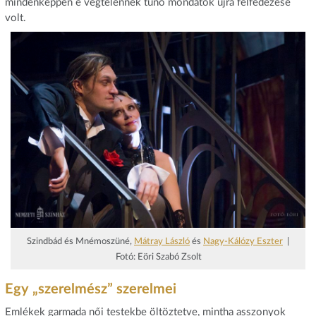
mindenképpen e végtelennek tűnő mondatok újra felfedezése
volt.
Szindbád és Mnémoszüné,
Mátray László
és
Nagy-Kálózy Eszter
|
Fotó: Eöri Szabó Zsolt
Egy „szerelmész” szerelmei
Emlékek garmada női testekbe öltöztetve, mintha asszonyok