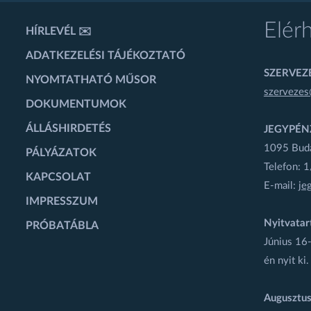
Elér
HÍRLEVÉL ✉️
ADATKEZELÉSI TÁJÉKOZTATÓ
SZERVEZÉ
NYOMTATHATÓ MŰSOR
szervezes
DOKUMENTUMOK
ÁLLÁSHIRDETÉS
JEGYPÉN
1095 Budap
PÁLYÁZATOK
Telefon: 
KAPCSOLAT
E-mail:
je
IMPRESSZUM
Nyitvatar
PRÓBATÁBLA
Június 16-
én nyit ki.
Augusztus