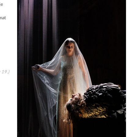
je
mat
 19.)