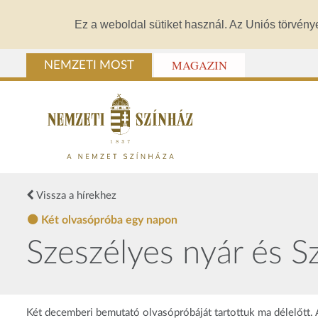
Ez a weboldal sütiket használ. Az Uniós törvény
MAGAZIN
NEMZETI MOST
Vissza a hírekhez
Két olvasópróba egy napon
Szeszélyes nyár és S
Két decemberi bemutató olvasópróbáját tartottuk ma délelőtt.