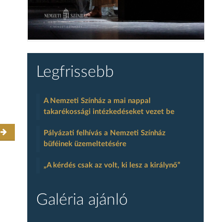
Legfrissebb
A Nemzeti Színház a mai nappal
takarékossági intézkedéseket vezet be
r
Pályázati felhívás a Nemzeti Színház
büféinek üzemeltetésére
„A kérdés csak az volt, ki lesz a királynő”
Galéria ajánló