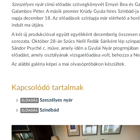
Szeszélyes nyár
című előadás szövegkönyvét Ernyei Bea és Gal
Galambos Péter. A másik premier Krúdy Gyula híres Színbád-ja a
napja december 18. Az előadások színlapja már elérhető a hon
indult ma útjára.
A két új produkcióval együtt egyébként decemberig összesen né
sorozata. Október 28-án Szűcs Nelli Fedák Sáriként lép színp
Sándor Psyché c. műve, amely idén a Gyulai Nyár progrmjában s
előadást, amely osztályának vizsgaelőadása volt, behozza a Nem
Az alábbi galéria képei a mai olvasópróbákon készültek.
Kapcsolódó tartalmak
Szeszélyes nyár
ELŐADÁS
Szindbád
ELŐADÁS