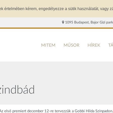
ek értelmében kérem, engedélyezze a sütik használatát, vagy zá
1095 Budapest, Bajor Gizi park
MITEM
MŰSOR
HÍREK
T
zindbád
 Az első premiert december 12-re tervezzük a Gobbi Hilda Színpadon.