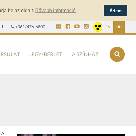
rja be az oldalt.
Bővebb információ
Értem
 1.
+361/476-6800
EN
HU
ÁRSULAT
JEGY/BÉRLET
A SZÍNHÁZ
 A