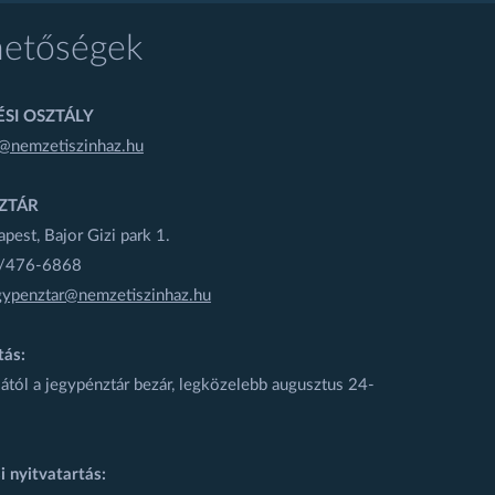
hetőségek
SI OSZTÁLY
@nemzetiszinhaz.hu
ZTÁR
est, Bajor Gizi park 1.
1/476-6868
gypenztar@nemzetiszinhaz.hu
tás:
ától a jegypénztár bezár, legközelebb augusztus 24-
i nyitvatartás: