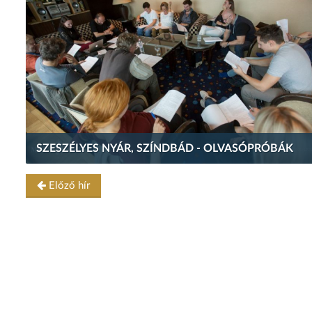
SZESZÉLYES NYÁR, SZÍNDBÁD - OLVASÓPRÓBÁK
Előző hír