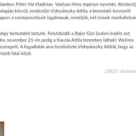
ambos Péter írta Vladislav Vančura híres regénye nyomán. Rendező
lapján készül, rendezője Vidnyánszky Attila, a bemutató tervezett
lapon, a szereposztások izgalmasak, reméljük, két remek munkafolya
gy bemutatót tartunk. Folytatódik a Bajor Gizi Szalon önálló est
adra, november 21-én pedig a Kaszás Attila teremben látható Weöres
zerepelt. A fogadtatás arra ösztönözte Vidnyánszky Attilát, hogy az
zeti falai közé.
(2015. October