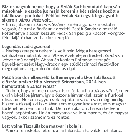
Biztos vagyok benne, hogy a Fedák Sári-bemutató kapcsán
másoknak is eszébe jut majd keresni a két színész között a
találkozási pontokat. Például Fedák Sári egyik legnagyobb
sikere a
János vitéz
volt…
– Én is játszom a
János vitézben
, bár én a gonosz mostoha
vagyok, és a mi előadásunk eredeti, Petőfi Sándor elbeszélő
költeménye alapján készült, Fedák Sári pedig a Kacsóh Pongrác-
féle daljátékban volt a címszereplő.
Legendás nadrágszerep!
– Nadrágszerepem nekem is volt már. Még a beregszászi
színházban mutattuk be a ’90-es évek elején Beckett
Godot-ra
várva
című darabját. Abban én kaptam Estragon szerepét.
Egyébként ezért Nagyváradon egy stúdiószínházi fesztiválon
megkaptam a legjobb női alakítás díját.
Petőfi Sándor elbeszélő költeményével akkor találkozott
először, amikor itt a Nemzeti Színházban, 2014-ben
bemutatták a
János vitézt
?
– Tudom, hogy minden magyar iskolás tanulja a
János vitézt
, de én
ukrán iskolába jártam, így először a lányunkkal, aztán a fiunkkal
olvastam. Nekem nagyon sok bepótolni valóm van még mindig,
hiszen a tiszaújlaki iskolában sem magyar irodalmat, sem magyar
történelmet nem tanultunk. De ha én akarom, ha van kedvem
hozzá, bepótolom. Ha én magyarnak vallom magam, és én magyar
vagyok, akkor számomra ez fontos.
Lett volna Tiszaújlakon magyar iskola is!
– Amikor én iskolás lettem, a mi falunkban ha valaki azt akarta,