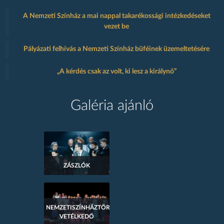
A Nemzeti Színház a mai nappal takarékossági intézkedéseket
vezet be
Pályázati felhívás a Nemzeti Színház büféinek üzemeltetésére
„A kérdés csak az volt, ki lesz a királynő”
Galéria ajánló
ZÁSZLÓK
NEMZETISZÍNHÁZTÖRTÉNETI
VETÉLKEDŐ