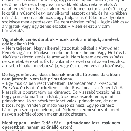
hivatal, ez hivatás!” Itt mindig toppon kell lenni, ha esik, ha fúj. A
néző nem kérdezi, hogy ez hányadik előadás, neki az első. A
darabtemetésnek is csak akkor van értelme, ha tudja a néző, hogy
lekerül a műsorról egy-egy sikerrel játszott darab, és ha korábban
már látta, ismeri az előadást, úgy tudja csak értékelni az ilyenkor
szokásos meglepetéseket. De nem minden műfaj – leginkább csak
a vígjáték vagy egy zenés előadás – viseli el ezt a vidám
búcsúztatást.
Vígjátékok, zenés darabok – ezek azok a műfajok, amelyek
eddig elkerülték!
– Nem teljesen. Nagy sikerrel játszottuk például a
Karnyónét
.
Remek vígjáték! Ráadásul énekelhettem is benne. Vagy Hobóval a
Vadászat
szintén zenés feladat volt. Nem lettem énekes színész,
de szeretek énekelni. És ha valamit szívvel csinál az ember, akkor
a kisebb hibákat megbocsátja, vagy észre sem veszi a közönség.
De hagyományos, klasszikusnak mondható zenés darabban
nem játszott. Nem lett primadonna.
– Egy musicalben részt vehettem. Debrecenben a
West Side
Storyban
én is ott énekeltem – mint Rosalinda – az Amérikát. A
klasszikus operett tényleg kimaradt. De visszakérdezek: mi az,
hogy primadonna?! Én inkább jó színész akarok lenni, mint
primadonna. Jó színészként lehet valaki primadonna, de nem
biztos, hogy minden primadonna jó színész. Egy jó színész
bármilyen szerepbe belebújhat. Nekem szerencsém volt, mert
nagyon sokféleképpen megmutatkozhattam.
Most éppen – mint Fedák Sári – primadonna lesz, csak nem
operettben, hanem az önálló esten!