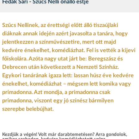
Fedák Sári - Szűcs Nelli önálló estje
Szűcs Nellinek, az érettségi előtt álló tiszaújlaki
diáknak annak idején azért javasolta a tanára, hogy
jelentkezzen a színművészetire, mert ott majd
kedvére énekelhet, komédiázhat. Fel is vették a kijevi
főiskolára. Azóta nagy utat járt be: Beregszász és
Debrecen után következett a Nemzeti Színház.
Egykori tanárának igaza lett: lassan húsz éve kedvére
énekelhet, komédiázhat – mégsem lett komika vagy
primadonna. Azt mondja, a primadonna csak
primadonna, viszont egy jó színész bármilyen
szerepbe belebújhat.
Kezdjük a végén! Volt már darabtemetésen? Arra gondolok,