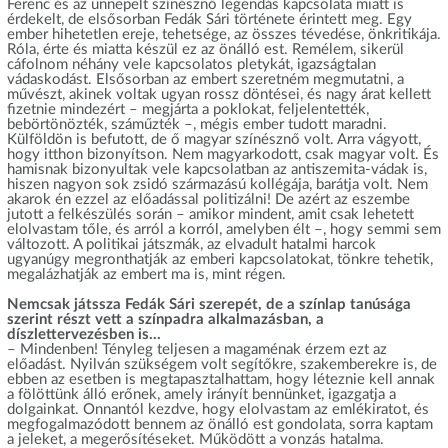
Ferenc és az ünnepelt színésznő legendás kapcsolata miatt is
érdekelt, de elsősorban Fedák Sári története érintett meg. Egy
ember hihetetlen ereje, tehetsége, az összes tévedése, önkritikája.
Róla, érte és miatta készül ez az önálló est. Remélem, sikerül
cáfolnom néhány vele kapcsolatos pletykát, igazságtalan
vádaskodást. Elsősorban az embert szeretném megmutatni, a
művészt, akinek voltak ugyan rossz döntései, és nagy árat kellett
fizetnie mindezért – megjárta a poklokat, feljelentették,
bebörtönözték, száműzték –, mégis ember tudott maradni.
Külföldön is befutott, de ő magyar színésznő volt. Arra vágyott,
hogy itthon bizonyítson. Nem magyarkodott, csak magyar volt. És
hamisnak bizonyultak vele kapcsolatban az antiszemita-vádak is,
hiszen nagyon sok zsidó származású kollégája, barátja volt. Nem
akarok én ezzel az előadással politizálni! De azért az eszembe
jutott a felkészülés során – amikor mindent, amit csak lehetett
elolvastam tőle, és arról a korról, amelyben élt –, hogy semmi sem
változott. A politikai játszmák, az elvadult hatalmi harcok
ugyanúgy megronthatják az emberi kapcsolatokat, tönkre tehetik,
megalázhatják az embert ma is, mint régen.
Nemcsak játssza Fedák Sári szerepét, de a színlap tanúsága
szerint részt vett a színpadra alkalmazásban, a
díszlettervezésben is…
– Mindenben! Tényleg teljesen a magaménak érzem ezt az
előadást. Nyilván szükségem volt segítőkre, szakemberekre is, de
ebben az esetben is megtapasztalhattam, hogy léteznie kell annak
a fölöttünk álló erőnek, amely irányít bennünket, igazgatja a
dolgainkat. Onnantól kezdve, hogy elolvastam az emlékiratot, és
megfogalmazódott bennem az önálló est gondolata, sorra kaptam
a jeleket, a megerősítéseket. Működött a vonzás hatalma.