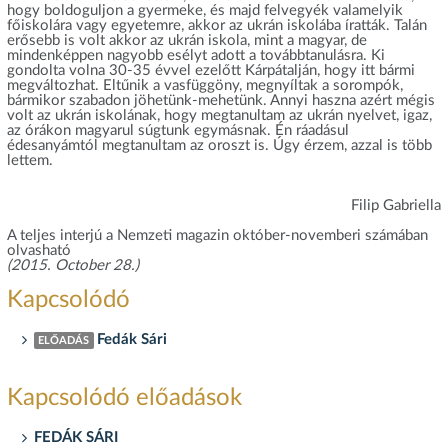
hogy boldoguljon a gyermeke, és majd felvegyék valamelyik
főiskolára vagy egyetemre, akkor az ukrán iskolába íratták. Talán
erősebb is volt akkor az ukrán iskola, mint a magyar, de
mindenképpen nagyobb esélyt adott a továbbtanulásra. Ki
gondolta volna 30-35 évvel ezelőtt Kárpátalján, hogy itt bármi
megváltozhat. Eltűnik a vasfüggöny, megnyíltak a sorompók,
bármikor szabadon jöhetünk-mehetünk. Annyi haszna azért mégis
volt az ukrán iskolának, hogy megtanultam az ukrán nyelvet, igaz,
az órákon magyarul súgtunk egymásnak. Én ráadásul
édesanyámtól megtanultam az oroszt is. Úgy érzem, azzal is több
lettem.
Filip Gabriella
A teljes interjú a Nemzeti magazin október-novemberi számában
olvasható
(2015. October 28.)
Kapcsolódó
Fedák Sári
ELŐADÁS
Kapcsolódó előadások
FEDÁK SÁRI