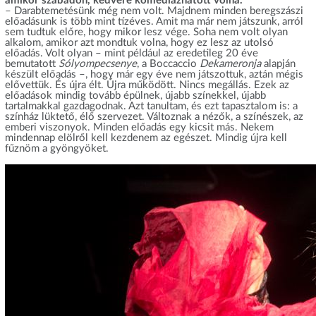
amikor szabadon, kedvére komédiázhatott volna.
– Darabtemetésünk még nem volt. Majdnem minden beregszászi
előadásunk is több mint tízéves. Amit ma már nem játszunk, arról
sem tudtuk előre, hogy mikor lesz vége. Soha nem volt olyan
alkalom, amikor azt mondtuk volna, hogy ez lesz az utolsó
előadás. Volt olyan – mint például az eredetileg 20 éve
bemutatott
Sólyompecsenye
, a Boccaccio
Dekameronja
alapján
készült előadás –, hogy már egy éve nem játszottuk, aztán mégis
elővettük. És újra élt. Újra működött. Nincs megállás. Ezek az
előadások mindig tovább épülnek, újabb színekkel, újabb
tartalmakkal gazdagodnak. Azt tanultam, és ezt tapasztalom is: a
színház lüktető, élő szervezet. Változnak a nézők, a színészek, az
emberi viszonyok. Minden előadás egy kicsit más. Nekem
mindennap elölről kell kezdenem az egészet. Mindig újra kell
fűznöm a gyöngyöket.