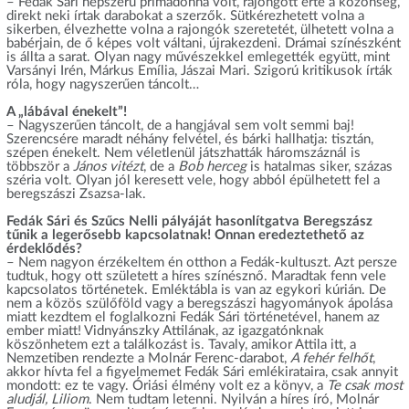
– Fedák Sári népszerű primadonna volt, rajongott érte a közönség,
direkt neki írtak darabokat a szerzők. Sütkérezhetett volna a
sikerben, élvezhette volna a rajongók szeretetét, ülhetett volna a
babérjain, de ő képes volt váltani, újrakezdeni. Drámai színészként
is állta a sarat. Olyan nagy művészekkel emlegették együtt, mint
Varsányi Irén, Márkus Emília, Jászai Mari. Szigorú kritikusok írták
róla, hogy nagyszerűen táncolt…
A „lábával énekelt”!
– Nagyszerűen táncolt, de a hangjával sem volt semmi baj!
Szerencsére maradt néhány felvétel, és bárki hallhatja: tisztán,
szépen énekelt. Nem véletlenül játszhatták háromszáznál is
többször a
János vitézt
, de a
Bob herceg
is hatalmas siker, százas
széria volt. Olyan jól keresett vele, hogy abból épülhetett fel a
beregszászi Zsazsa-lak.
Fedák Sári és Szűcs Nelli pályáját hasonlítgatva Beregszász
tűnik a legerősebb kapcsolatnak! Onnan eredeztethető az
érdeklődés?
– Nem nagyon érzékeltem én otthon a Fedák-kultuszt. Azt persze
tudtuk, hogy ott született a híres színésznő. Maradtak fenn vele
kapcsolatos történetek. Emléktábla is van az egykori kúrián. De
nem a közös szülőföld vagy a beregszászi hagyományok ápolása
miatt kezdtem el foglalkozni Fedák Sári történetével, hanem az
ember miatt! Vidnyánszky Attilának, az igazgatónknak
köszönhetem ezt a találkozást is. Tavaly, amikor Attila itt, a
Nemzetiben rendezte a Molnár Ferenc-darabot,
A fehér felhőt
,
akkor hívta fel a figyelmemet Fedák Sári emlékirataira, csak annyit
mondott: ez te vagy. Óriási élmény volt ez a könyv, a
Te csak most
aludjál, Liliom
. Nem tudtam letenni. Nyilván a híres író, Molnár