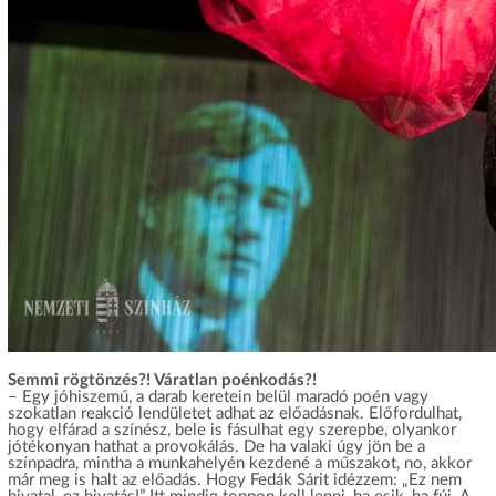
Semmi rögtönzés?! Váratlan poénkodás?!
– Egy jóhiszemű, a darab keretein belül maradó poén vagy
szokatlan reakció lendületet adhat az előadásnak. Előfordulhat,
hogy elfárad a színész, bele is fásulhat egy szerepbe, olyankor
jótékonyan hathat a provokálás. De ha valaki úgy jön be a
színpadra, mintha a munkahelyén kezdené a műszakot, no, akkor
már meg is halt az előadás. Hogy Fedák Sárit idézzem: „Ez nem