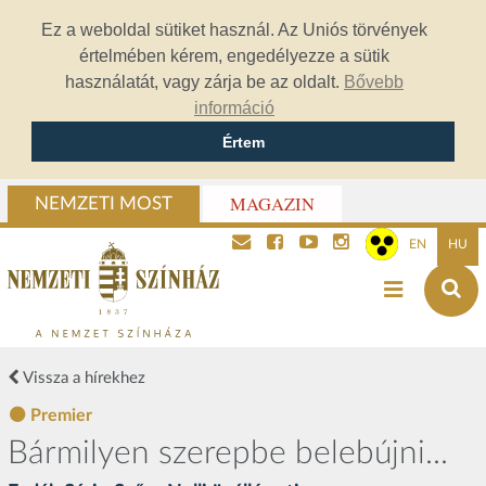
Ez a weboldal sütiket használ. Az Uniós törvények
értelmében kérem, engedélyezze a sütik
használatát, vagy zárja be az oldalt.
Bővebb
információ
Értem
MAGAZIN
NEMZETI MOST
EN
HU
Vissza a hírekhez
Premier
Bármilyen szerepbe belebújni...