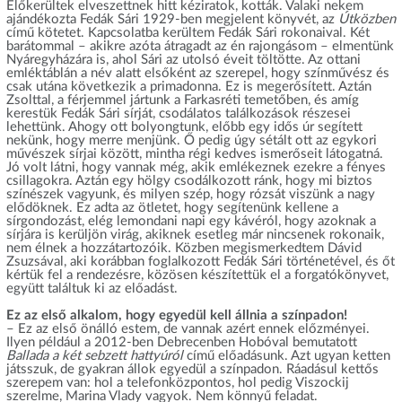
Előkerültek elveszettnek hitt kéziratok, kották. Valaki nekem
ajándékozta Fedák Sári 1929-ben megjelent könyvét, az
Útközben
című kötetet. Kapcsolatba kerültem Fedák Sári rokonaival. Két
barátommal – akikre azóta átragadt az én rajongásom – elmentünk
Nyáregyházára is, ahol Sári az utolsó éveit töltötte. Az ottani
emléktáblán a név alatt elsőként az szerepel, hogy színművész és
csak utána következik a primadonna. Ez is megerősített. Aztán
Zsolttal, a férjemmel jártunk a Farkasréti temetőben, és amíg
kerestük Fedák Sári sírját, csodálatos találkozások részesei
lehettünk. Ahogy ott bolyongtunk, előbb egy idős úr segített
nekünk, hogy merre menjünk. Ő pedig úgy sétált ott az egykori
művészek sírjai között, mintha régi kedves ismerőseit látogatná.
Jó volt látni, hogy vannak még, akik emlékeznek ezekre a fényes
csillagokra. Aztán egy hölgy csodálkozott ránk, hogy mi biztos
színészek vagyunk, és milyen szép, hogy rózsát viszünk a nagy
elődöknek. Ez adta az ötletet, hogy segítenünk kellene a
sírgondozást, elég lemondani napi egy kávéról, hogy azoknak a
sírjára is kerüljön virág, akiknek esetleg már nincsenek rokonaik,
nem élnek a hozzátartozóik. Közben megismerkedtem Dávid
Zsuzsával, aki korábban foglalkozott Fedák Sári történetével, és őt
kértük fel a rendezésre, közösen készítettük el a forgatókönyvet,
együtt találtuk ki az előadást.
Ez az első alkalom, hogy egyedül kell állnia a színpadon!
– Ez az első önálló estem, de vannak azért ennek előzményei.
Ilyen például a 2012-ben Debrecenben Hobóval bemutatott
Ballada a két sebzett hattyúról
című előadásunk. Azt ugyan ketten
játsszuk, de gyakran állok egyedül a színpadon. Ráadásul kettős
szerepem van: hol a telefonközpontos, hol pedig Viszockij
szerelme, Marina Vlady vagyok. Nem könnyű feladat.