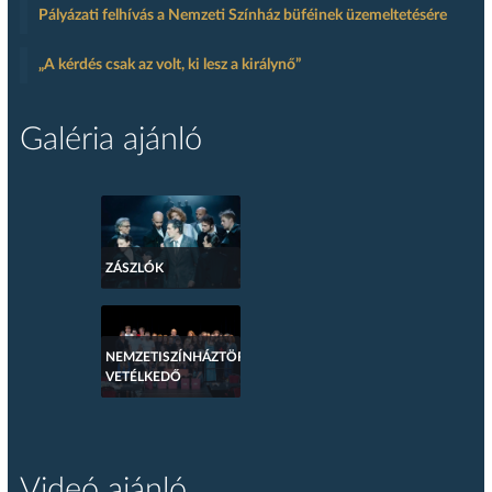
Pályázati felhívás a Nemzeti Színház büféinek üzemeltetésére
„A kérdés csak az volt, ki lesz a királynő”
Galéria ajánló
ZÁSZLÓK
NEMZETISZÍNHÁZTÖRTÉNETI
VETÉLKEDŐ
Videó ajánló