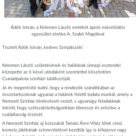
Ádók István, a Kelemen László emlékét ápoló művelődési
egyesület elnöke A. Szabó Magdával
Tisztelt Ádók István, kedves Színjátszók!
Kelemen László születésének és halálának ünnepi esztendei
közepette az ő kései utódaként szeretettel köszöntöm
Csanádpalota színházi találkozóját.
Jó és megerősítő tudni, hogy a rendezők szándékában az
összetartozásnak ugyanaz a határok feletti tudata munkál, amely a
Nemzeti Színház törekvéseit vezeti, s ugyanúgy feladatának
tekinti, hogy szétszakítottságunkban ébressze és erősítse a
családiasság érzését.
A Nemzeti Színház új korszakát Tamási Áron Vitéz lélek című
komoly játékának színrevitelével kezdtük így is kifejezve nagy