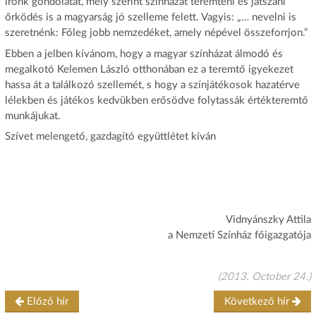
írónk gondolatát, mely szerint színházat teremteni és játszani
őrködés is a magyarság jó szelleme felett. Vagyis: „… nevelni is
szeretnénk: Főleg jobb nemzedéket, amely népével összeforrjon.”
Ebben a jelben kívánom, hogy a magyar színházat álmodó és
megalkotó Kelemen László otthonában ez a teremtő igyekezet
hassa át a találkozó szellemét, s hogy a színjátékosok
hazatérve
lélekben és játékos kedvükben erősödve folytassák értékteremtő
munkájukat.
Szívet melengető, gazdagító együttlétet kíván
Vidnyánszky Attila
a Nemzeti Színház főigazgatója
(2013. October 24.)
Előző hír
Következő hír