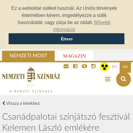
Ez a weboldal sütiket használ. Az Uniós törvények
értelmében kérem, engedélyezze a sütik
használatát, vagy zárja be az oldalt.
Bővebb
információ
Értem
MAGAZIN
NEMZETI MOST
EN
HU
Vissza a hírekhez
Csanádpalotai színjátszó fesztivál
Kelemen László emlékére