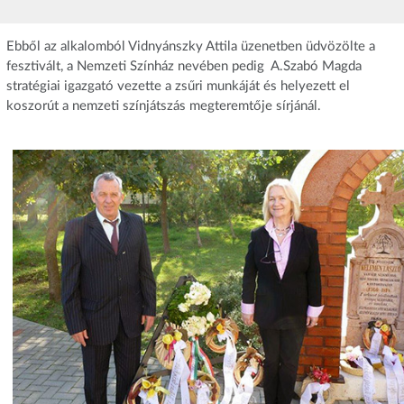
Ebből az alkalomból Vidnyánszky Attila üzenetben üdvözölte a
fesztivált, a Nemzeti Színház nevében pedig A.Szabó Magda
stratégiai igazgató vezette a zsűri munkáját és helyezett el
koszorút a nemzeti színjátszás megteremtője sírjánál.