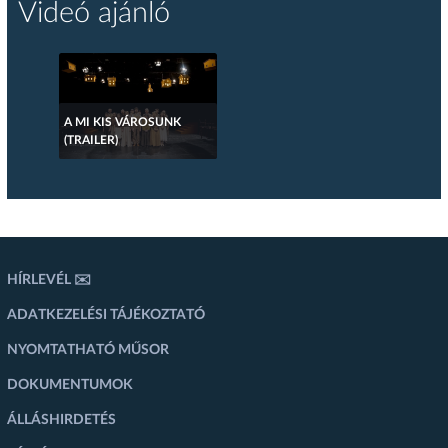
Videó ajánló
A MI KIS VÁROSUNK
(TRAILER)
HÍRLEVÉL ✉️
ADATKEZELÉSI TÁJÉKOZTATÓ
NYOMTATHATÓ MŰSOR
DOKUMENTUMOK
ÁLLÁSHIRDETÉS