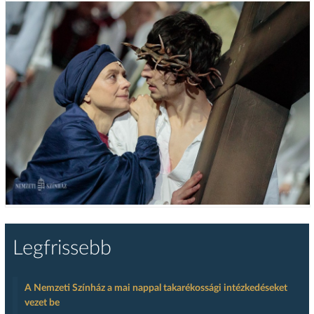
Legfrissebb
A Nemzeti Színház a mai nappal takarékossági intézkedéseket
vezet be