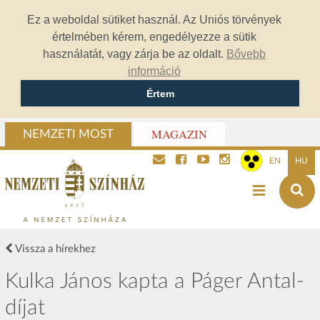
Ez a weboldal sütiket használ. Az Uniós törvények
értelmében kérem, engedélyezze a sütik
használatát, vagy zárja be az oldalt.
Bővebb
információ
Értem
MAGAZIN
NEMZETI MOST
EN
HU
Vissza a hírekhez
Kulka János kapta a Páger Antal-
díjat