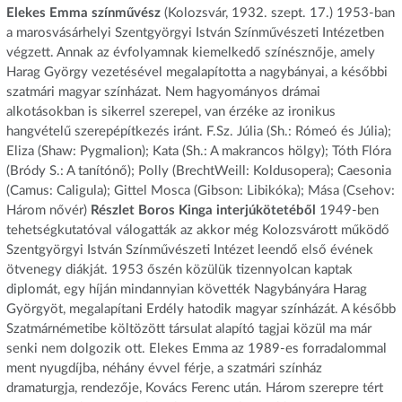
Elekes Emma színművész
(Kolozsvár, 1932. szept. 17.) 1953-ban
a marosvásárhelyi Szentgyörgyi István Színművészeti Intézetben
végzett. Annak az évfolyamnak kiemelkedő színésznője, amely
Harag György vezetésével megalapította a nagybányai, a későbbi
szatmári magyar színházat. Nem hagyományos drámai
alkotásokban is sikerrel szerepel, van érzéke az ironikus
hangvételű szerepépítkezés iránt. F.Sz. Júlia (Sh.: Rómeó és Júlia);
Eliza (Shaw: Pygmalion); Kata (Sh.: A makrancos hölgy); Tóth Flóra
(Bródy S.: A tanítónő); Polly (BrechtWeill: Koldusopera); Caesonia
(Camus: Caligula); Gittel Mosca (Gibson: Libikóka); Mása (Csehov:
Három nővér)
Részlet Boros Kinga interjúkötetéből
1949-ben
tehetségkutatóval válogatták az akkor még Kolozsvárott működő
Szentgyörgyi István Színművészeti Intézet leendő első évének
ötvenegy diákját. 1953 őszén közülük tizennyolcan kaptak
diplomát, egy híján mindannyian követték Nagybányára Harag
Györgyöt, megalapítani Erdély hatodik magyar színházát. A később
Szatmárnémetibe költözött társulat alapító tagjai közül ma már
senki nem dolgozik ott. Elekes Emma az 1989-es forradalommal
ment nyugdíjba, néhány évvel férje, a szatmári színház
dramaturgja, rendezője, Kovács Ferenc után. Három szerepre tért