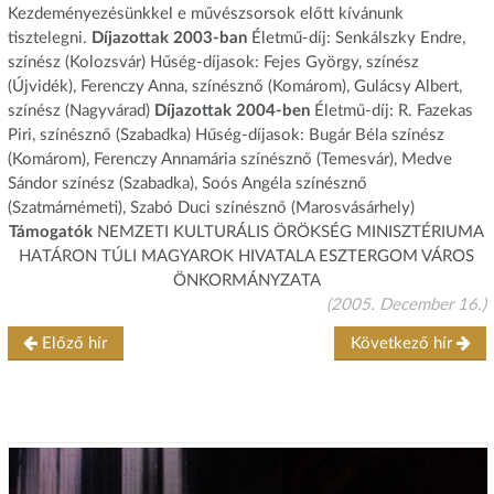
Kezdeményezésünkkel e művészsorsok előtt kívánunk
tisztelegni.
Díjazottak 2003-ban
Életmű-díj: Senkálszky Endre,
színész (Kolozsvár) Hűség-díjasok: Fejes György, színész
(Újvidék), Ferenczy Anna, színésznő (Komárom), Gulácsy Albert,
színész (Nagyvárad)
Díjazottak 2004-ben
Életmű-díj: R. Fazekas
Piri, színésznő (Szabadka) Hűség-díjasok: Bugár Béla színész
(Komárom), Ferenczy Annamária színésznő (Temesvár), Medve
Sándor színész (Szabadka), Soós Angéla színésznő
(Szatmárnémeti), Szabó Duci színésznő (Marosvásárhely)
Támogatók
NEMZETI KULTURÁLIS ÖRÖKSÉG MINISZTÉRIUMA
HATÁRON TÚLI MAGYAROK HIVATALA ESZTERGOM VÁROS
ÖNKORMÁNYZATA
(2005. December 16.)
Előző hír
Következő hír