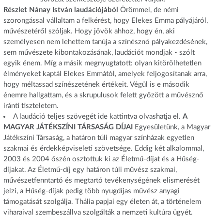
Részlet Nánay István laudációjából
Örömmel, de némi
szorongással vállaltam a felkérést, hogy Elekes Emma pályájáról,
művészetéről szóljak. Hogy jövök ahhoz, hogy én, aki
személyesen nem lehettem tanúja a színésznő pályakezdésének,
sem művészete kibontakozásának, laudációt mondjak - szólt
egyik énem. Míg a másik megnyugtatott: olyan kitörölhetetlen
élményeket kaptál Elekes Emmától, amelyek feljogosítanak arra,
hogy méltassad színészetének értékeit. Végül is e második
énemre hallgattam, és a skrupulusok felett győzött a művésznő
iránti tiszteletem.
A laudáció teljes szövegét ide kattintva olvashatja el.
A
MAGYAR JÁTÉKSZÍNI TÁRSASÁG DÍJAI
Egyesületünk, a Magyar
Játékszíni Társaság, a határon túli magyar színházak egyetlen
szakmai és érdekképviseleti szövetsége. Eddig két alkalommal,
2003 és 2004 őszén osztottuk ki az Életmű-díjat és a Hűség-
díjakat. Az Életmű-díj egy határon túli művész szakmai,
művészetfenntartó és megtartó tevékenységének elismerését
jelzi, a Hűség-díjak pedig több nyugdíjas művész anyagi
támogatását szolgálja. Thália papjai egy életen át, a történelem
viharaival szembeszállva szolgálták a nemzeti kultúra ügyét.