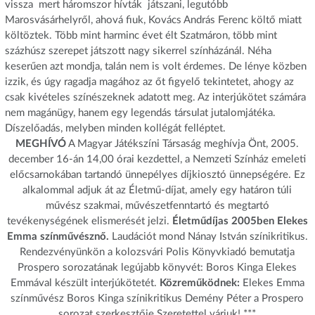
vissza  mert háromszor hívták  játszani, legutóbb
Marosvásárhelyről, ahová fiuk, Kovács András Ferenc költő miatt
költöztek. Több mint harminc évet élt Szatmáron, több mint
százhúsz szerepet játszott nagy sikerrel színházánál. Néha
keserűen azt mondja, talán nem is volt érdemes. De lénye közben
izzik, és úgy ragadja magához az őt figyelő tekintetet, ahogy az
csak kivételes színészeknek adatott meg. Az interjúkötet számára
nem magánügy, hanem egy legendás társulat jutalomjátéka.
Díszelőadás, melyben minden kollégát felléptet.
MEGHÍVÓ
A Magyar Játékszíni Társaság meghívja Önt, 2005.
december 16-án 14,00 órai kezdettel, a Nemzeti Színház emeleti
előcsarnokában tartandó ünnepélyes díjkiosztó ünnepségére. Ez
alkalommal adjuk át az Életmű-díjat, amely egy határon túli
művész szakmai, művészetfenntartó és megtartó
tevékenységének elismerését jelzi.
Életműdíjas 2005ben Elekes
Emma színművésznő.
Laudációt mond Nánay István színikritikus.
Rendezvényünkön a kolozsvári Polis Könyvkiadó bemutatja
Prospero sorozatának legújabb könyvét: Boros Kinga Elekes
Emmával készült interjúkötetét.
Közreműködnek:
Elekes Emma
színművész Boros Kinga színikritikus Demény Péter a Prospero
sorozat szerkesztője Szeretettel várjuk! ***