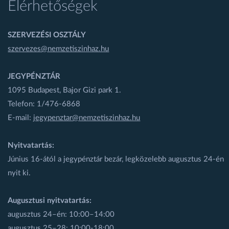
Elérhetőségek
SZERVEZÉSI OSZTÁLY
szervezes@nemzetiszinhaz.hu
JEGYPÉNZTÁR
1095 Budapest, Bajor Gizi park 1.
Telefon: 1/476-6868
E-mail:
jegypenztar@nemzetiszinhaz.hu
Nyitvatartás:
Június 16-ától a jegypénztár bezár, legközelebb augusztus 24-én
nyit ki.
Augusztusi nyitvatartás:
augusztus 24–én: 10:00–14:00
augusztus 25–28: 10:00-18:00