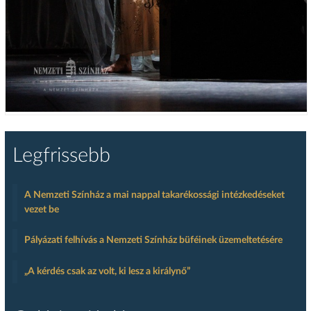
Legfrissebb
A Nemzeti Színház a mai nappal takarékossági intézkedéseket
vezet be
Pályázati felhívás a Nemzeti Színház büféinek üzemeltetésére
„A kérdés csak az volt, ki lesz a királynő”