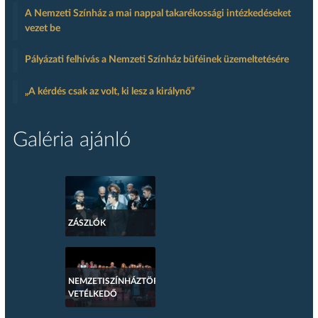
A Nemzeti Színház a mai nappal takarékossági intézkedéseket
vezet be
Pályázati felhívás a Nemzeti Színház büféinek üzemeltetésére
„A kérdés csak az volt, ki lesz a királynő”
Galéria ajánló
ZÁSZLÓK
NEMZETISZÍNHÁZTÖRTÉNETI
VETÉLKEDŐ