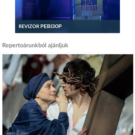
REVIZOR РЕВІЗОР
Repertoárunkból ajánljuk