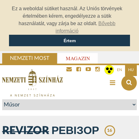
Ez a weboldal sütiket használ. Az Uniós törvények
értelmében kérem, engedélyezze a sütik
használatát, vagy zárja be az oldalt.
Bővebb
információ
Értem
MAGAZIN
NEMZETI MOST
EN
HU
REVIZOR
РЕВІЗОР
16