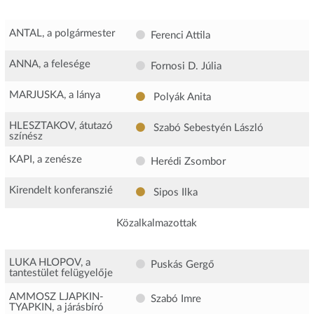
ANTAL, a polgármester
Ferenci Attila
ANNA, a felesége
Fornosi D. Júlia
MARJUSKA, a lánya
Polyák Anita
HLESZTAKOV, átutazó
Szabó Sebestyén László
színész
KAPI, a zenésze
Herédi Zsombor
Kirendelt konferanszié
Sipos Ilka
Közalkalmazottak
LUKA HLOPOV, a
Puskás Gergő
tantestület felügyelője
AMMOSZ LJAPKIN-
Szabó Imre
TYAPKIN, a járásbíró