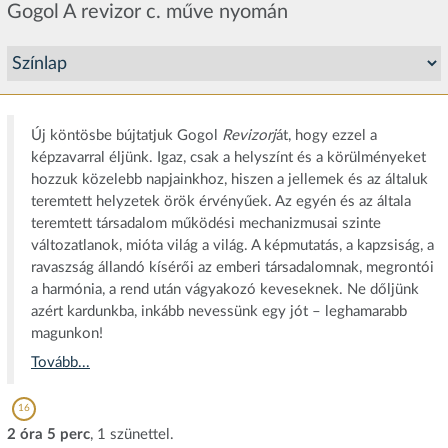
Gogol A revizor c. műve nyomán
Új köntösbe bújtatjuk Gogol
Revizorj
át, hogy ezzel a
képzavarral éljünk. Igaz, csak a helyszínt és a körülményeket
hozzuk közelebb napjainkhoz, hiszen a jellemek és az általuk
teremtett helyzetek örök érvényűek. Az egyén és az általa
teremtett társadalom működési mechanizmusai szinte
változatlanok, mióta világ a világ. A képmutatás, a kapzsiság, a
ravaszság állandó kísérői az emberi társadalomnak, megrontói
a harmónia, a rend után vágyakozó keveseknek. Ne dőljünk
azért kardunkba, inkább nevessünk egy jót – leghamarabb
magunkon!
Tovább...
16
2 óra 5 perc
, 1 szünettel.