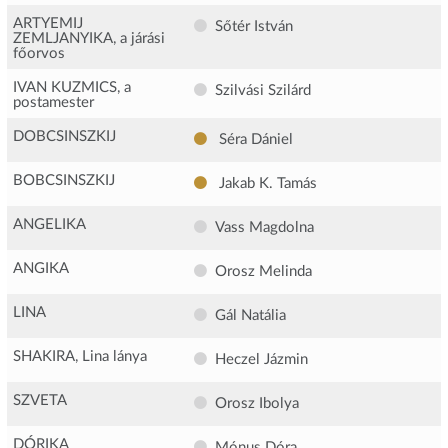
ARTYEMIJ
Sőtér István
ZEMLJANYIKA, a járási
főorvos
IVAN KUZMICS, a
Szilvási Szilárd
postamester
DOBCSINSZKIJ
Séra Dániel
BOBCSINSZKIJ
Jakab K. Tamás
ANGELIKA
Vass Magdolna
ANGIKA
Orosz Melinda
LINA
Gál Natália
SHAKIRA, Lina lánya
Heczel Jázmin
SZVETA
Orosz Ibolya
DÓRIKA
Mónus Dóra