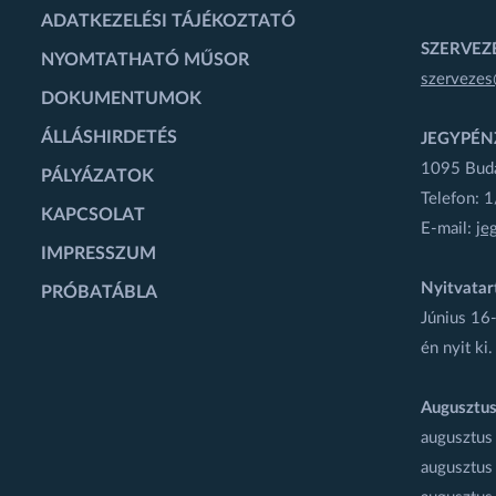
ADATKEZELÉSI TÁJÉKOZTATÓ
SZERVEZÉ
NYOMTATHATÓ MŰSOR
szervezes
DOKUMENTUMOK
ÁLLÁSHIRDETÉS
JEGYPÉN
1095 Budap
PÁLYÁZATOK
Telefon: 
KAPCSOLAT
E-mail:
je
IMPRESSZUM
Nyitvatar
PRÓBATÁBLA
Június 16-
én nyit ki.
Augusztus
augusztus
augusztus