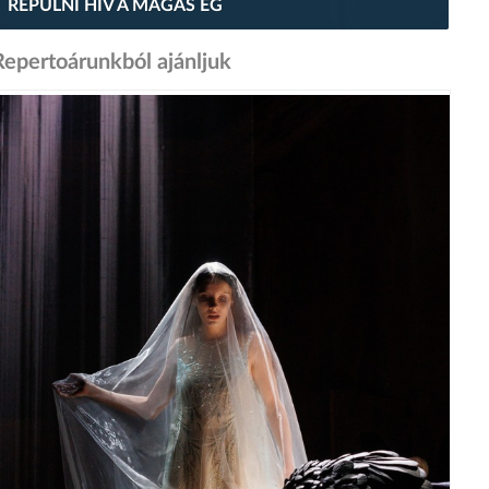
REPÜLNI HÍV A MAGAS ÉG
Repertoárunkból ajánljuk