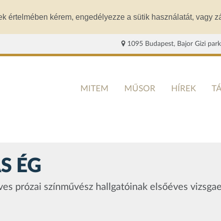
ek értelmében kérem, engedélyezze a sütik használatát, vagy zá
1095 Budapest, Bajor Gizi park
MITEM
MŰSOR
HÍREK
T
S ÉG
es prózai színművész hallgatóinak elsőéves vizsga