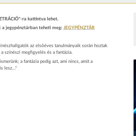
ZTRÁCIÓ"-ra kattintva lehet.
t a jegypénztárban teheti meg:
JEGYPÉNZTÁR
színészhallgatók az elsőéves tanulmányaik során hoztak
 a színészi megfigyelés és a fantázia.
smerünk; a fantázia pedig azt, ami nincs, amit a
 lesz..."