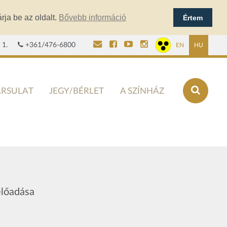
rja be az oldalt.
Bővebb információ
Értem
 1.
+361/476-6800
EN
HU
ÁRSULAT
JEGY/BÉRLET
A SZÍNHÁZ
előadása