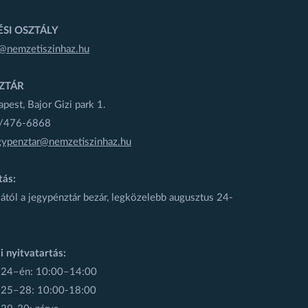
SI OSZTÁLY
@nemzetiszinhaz.hu
ZTÁR
est, Bajor Gizi park 1.
1/476-6868
gypenztar@nemzetiszinhaz.hu
tás:
ától a jegypénztár bezár, legközelebb augusztus 24-
i nyitvatartás:
 24–én: 10:00–14:00
 25–28: 10:00-18:00