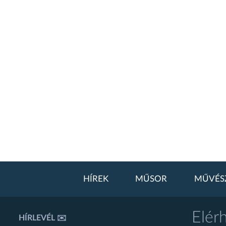
HÍREK
MŰSOR
MŰVÉS
Elér
HÍRLEVÉL ✉️