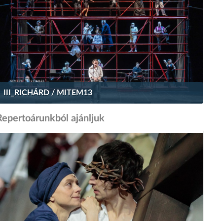
III_RICHÁRD / MITEM13
Repertoárunkból ajánljuk