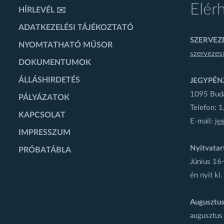
Elér
HÍRLEVÉL ✉️
ADATKEZELÉSI TÁJÉKOZTATÓ
SZERVEZÉ
NYOMTATHATÓ MŰSOR
szervezes
DOKUMENTUMOK
ÁLLÁSHIRDETÉS
JEGYPÉN
1095 Budap
PÁLYÁZATOK
Telefon: 
KAPCSOLAT
E-mail:
je
IMPRESSZUM
Nyitvatar
PRÓBATÁBLA
Június 16-
én nyit ki.
Augusztus
augusztus