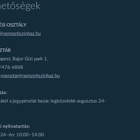
hetőségek
SI OSZTÁLY
@nemzetiszinhaz.hu
ZTÁR
est, Bajor Gizi park 1.
1/476-6868
gypenztar@nemzetiszinhaz.hu
tás:
ától a jegypénztár bezár, legközelebb augusztus 24-
i nyitvatartás:
 24–én: 10:00–14:00