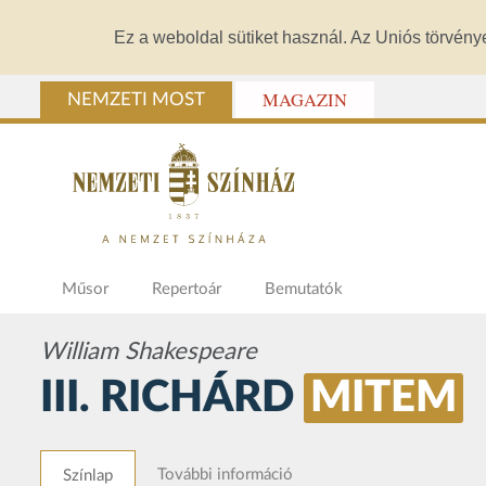
Ez a weboldal sütiket használ. Az Uniós törvény
MAGAZIN
NEMZETI MOST
Műsor
Repertoár
Bemutatók
William Shakespeare
III. RICHÁRD
MITEM
További információ
Színlap