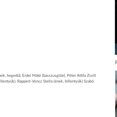
k, hegedű), Erdei Máté (basszusgitár), Péter Attila Zsolt
llentyűk), Rappert-Vencz Stella (ének, billentyűk) Szabó