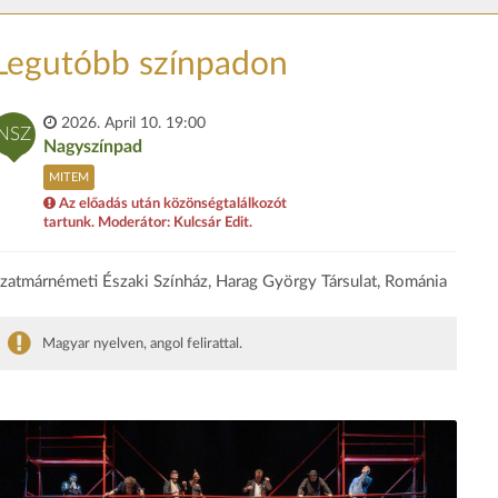
Legutóbb színpadon
2026. April 10. 19:00
NSZ
Nagyszínpad
MITEM
Az előadás után közönségtalálkozót
tartunk. Moderátor: Kulcsár Edit.
zatmárnémeti Északi Színház, Harag György Társulat, Románia
Magyar nyelven, angol felirattal.