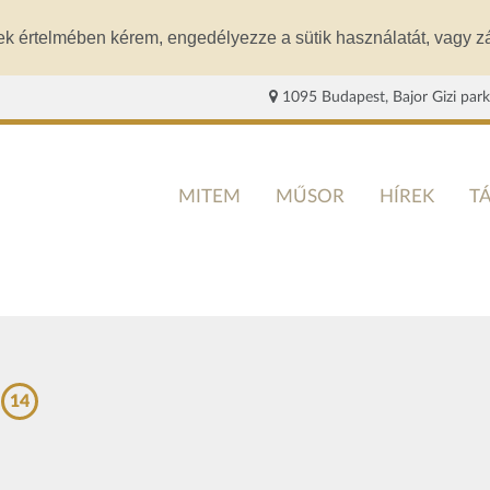
ek értelmében kérem, engedélyezze a sütik használatát, vagy zá
1095 Budapest, Bajor Gizi park
MITEM
MŰSOR
HÍREK
T
14