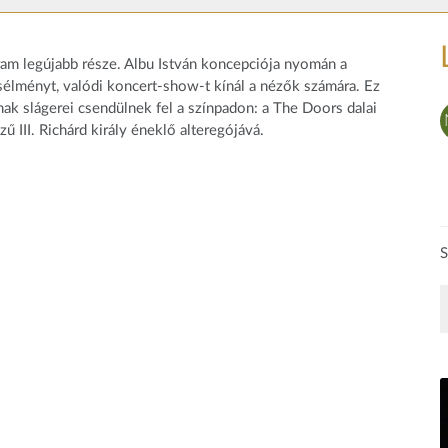
gram legújabb része. Albu István koncepciója nyomán a
élményt, valódi koncert-show-t kínál a nézők számára. Ez
ak slágerei csendülnek fel a színpadon: a The Doors dalai
ű III. Richárd király éneklő alteregójává.
S