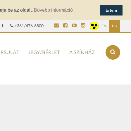
rja be az oldalt.
Bővebb információ
Értem
 1.
+361/476-6800
EN
HU
ÁRSULAT
JEGY/BÉRLET
A SZÍNHÁZ