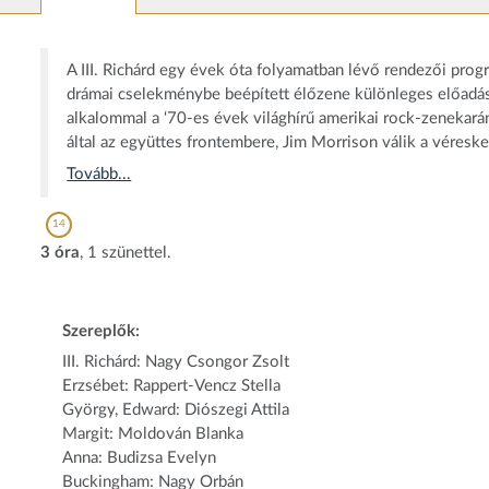
A III. Richárd egy évek óta folyamatban lévő rendezői pro
drámai cselekménybe beépített élőzene különleges előadás
alkalommal a ‘70-es évek világhírű amerikai rock-zenekarán
által az együttes frontembere, Jim Morrison válik a véreskez
Tovább...
14
3 óra
, 1 szünettel.
Szereplők:
III. Richárd: Nagy Csongor Zsolt
Erzsébet: Rappert-Vencz Stella
György, Edward: Diószegi Attila
Margit: Moldován Blanka
Anna: Budizsa Evelyn
Buckingham: Nagy Orbán