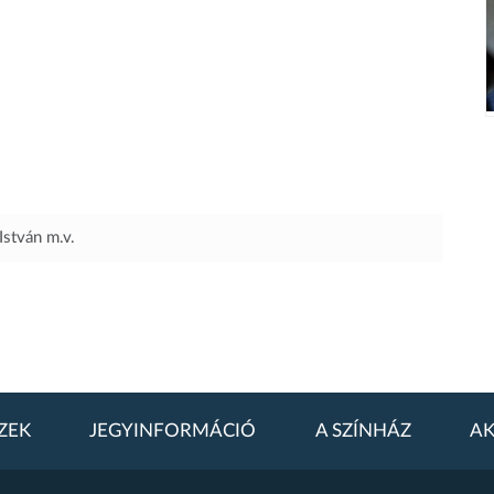
István
m.v.
ZEK
JEGYINFORMÁCIÓ
A SZÍNHÁZ
AK