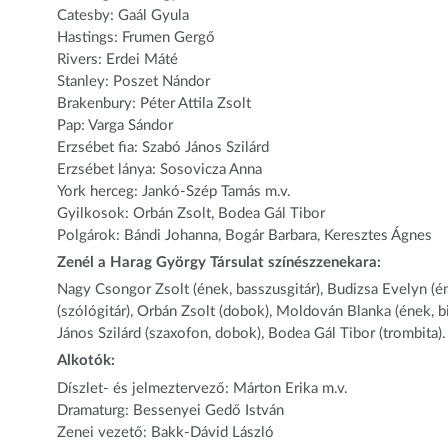
Catesby: Gaál Gyula
Hastings: Frumen Gergő
Rivers: Erdei Máté
Stanley: Poszet Nándor
Brakenbury: Péter Attila Zsolt
Pap: Varga Sándor
Erzsébet fia: Szabó János Szilárd
Erzsébet lánya: Sosovicza Anna
York herceg: Jankó-Szép Tamás m.v.
Gyilkosok: Orbán Zsolt, Bodea Gál Tibor
Polgárok: Bándi Johanna, Bogár Barbara, Keresztes Ágnes
Zenél a Harag György Társulat színészzenekara:
Nagy Csongor Zsolt (ének, basszusgitár), Budizsa Evelyn (éne
(szólógitár), Orbán Zsolt (dobok), Moldován Blanka (ének, bi
János Szilárd (szaxofon, dobok), Bodea Gál Tibor (trombita).
Alkotók:
Díszlet- és jelmeztervező: Márton Erika m.v.
Dramaturg: Bessenyei Gedő István
Zenei vezető: Bakk-Dávid László