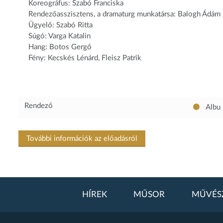
Koreográfus: Szabó Franciska
Rendezőasszisztens, a dramaturg munkatársa: Balogh Ádám
Ügyelő: Szabó Ritta
Súgó: Varga Katalin
Hang: Botos Gergő
Fény: Kecskés Lénárd, Fleisz Patrik
Rendező
Albu 
További információk az előadásról
HÍREK
MŰSOR
MŰVÉS