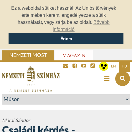
Ez a weboldal sütiket használ. Az Uniós törvények
értelmében kérem, engedélyezze a sütik
használatát, vagy zárja be az oldalt.
Bővebb
információ
Értem
MAGAZIN
NEMZETI MOST
EN
HU
Márai Sándor
Családi kérdés -