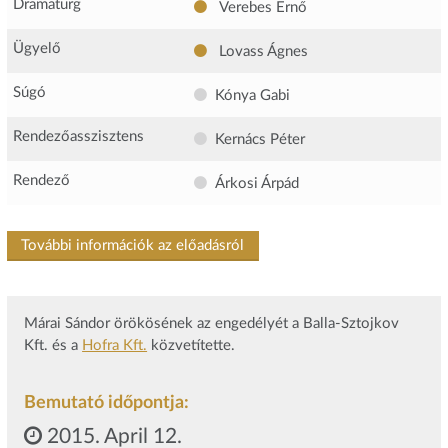
Dramaturg
Verebes Ernő
Ügyelő
Lovass Ágnes
Súgó
Kónya Gabi
Rendezőasszisztens
Kernács Péter
Rendező
Árkosi Árpád
További információk az előadásról
Márai Sándor örökösének az engedélyét a Balla-Sztojkov
Kft. és a
Hofra Kft.
közvetítette.
Bemutató időpontja:
2015. April 12.