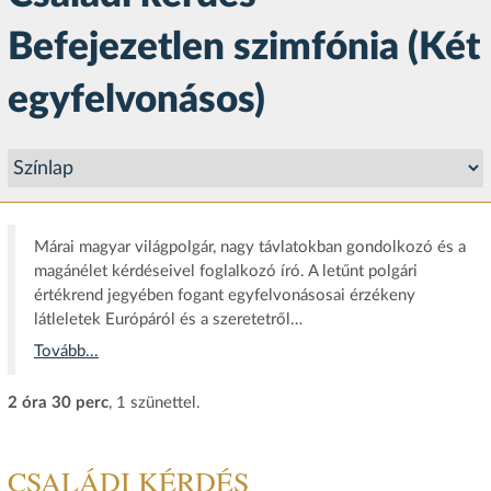
Befejezetlen szimfónia (Két
egyfelvonásos)
Márai magyar világpolgár, nagy távlatokban gondolkozó és a
magánélet kérdéseivel foglalkozó író. A letűnt polgári
értékrend jegyében fogant egyfelvonásosai érzékeny
látleletek Európáról és a szeretetről…
Tovább...
2 óra 30 perc
, 1 szünettel.
CSALÁDI KÉRDÉS