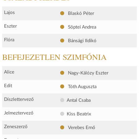
Lajos
Blaskó Péter
Eszter
Söptei Andrea
Flóra
Bánsági Ildikó
BEFEJEZETLEN SZIMFÓNIA
Alice
Nagy-Kálózy Eszter
Edit
Tóth Auguszta
Díszlettervező
Antal Csaba
Jelmeztervező
Kiss Beatrix
Zeneszerző
Verebes Ernő