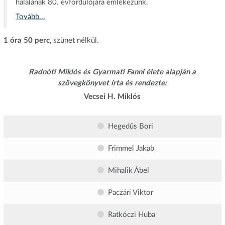
halálának 80. évfordulójára emlékezünk.
Tovább...
1 óra 50 perc
, szünet nélkül.
Radnóti Miklós és Gyarmati Fanni élete alapján a
szövegkönyvet írta és rendezte:
Vecsei H. Miklós
Hegedűs Bori
Frimmel Jakab
Mihalik Ábel
Paczári Viktor
Ratkóczi Huba