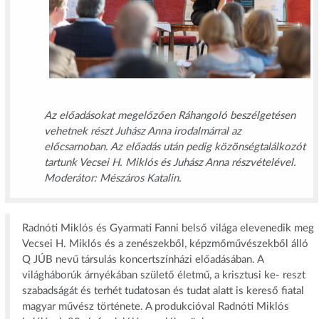
Az előadásokat megelőzően Ráhangoló beszélgetésen
vehetnek részt Juhász Anna irodalmárral az
előcsarnoban. Az előadás után pedig közönségtalálkozót
tartunk
Vecsei H. Miklós és Juhász Anna részvételével.
Moderátor: Mészáros Katalin.
Radnóti Miklós és Gyarmati Fanni belső világa elevenedik meg
Vecsei H. Miklós és a zenészekből, képzmőművészekből álló
Q JÚB nevű társulás koncertszínházi előadásában. A
világháborúk árnyékában születő életmű, a krisztusi ke- reszt
szabadságát és terhét tudatosan és tudat alatt is kereső fiatal
magyar művész története. A produkcióval Radnóti Miklós