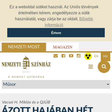
Ez a weboldal sütiket használ. Az Uniós törvények
értelmében kérem, engedélyezze a sütik
használatát, vagy zárja be az oldalt.
Bővebb
információ
Értem
MAGAZIN
NEMZETI MOST
EN
HU
Vecsei H. Miklós és a QJÚB
ÁZOTT HAJÁBAN HÉT