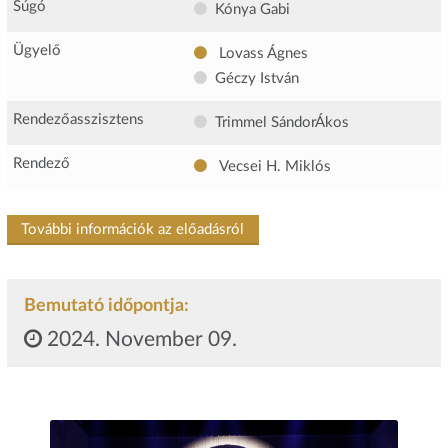
Súgó
Kónya Gabi
Ügyelő
Lovass Ágnes
Géczy István
Rendezőasszisztens
Trimmel SándorÁkos
Rendező
Vecsei H. Miklós
További információk az előadásról
Bemutató időpontja:
2024. November 09.