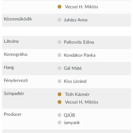
Vecsei H. Miklós
Közreműködik
Juhász Anna
Látvány
Palkovits Edina
Koreográfus
Kondákor Panka
Hang
Gál Máté
Fénytervező
Kiss Lóránd
Színpadtér
Tóth Kázmér
Vecsei H. Miklós
Producer
QJÚB
iamyank