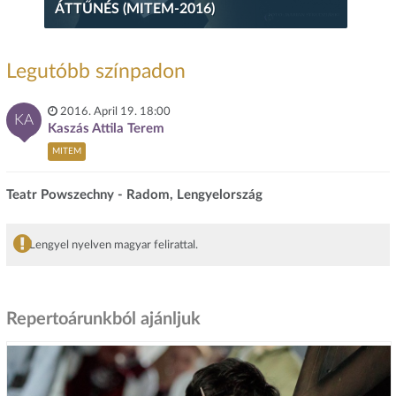
ÁTTŰNÉS (MITEM-2016)
Legutóbb színpadon
2016. April 19. 18:00
KA
Kaszás Attila Terem
MITEM
Teatr Powszechny - Radom, Lengyelország
Lengyel nyelven magyar felirattal.
Repertoárunkból ajánljuk