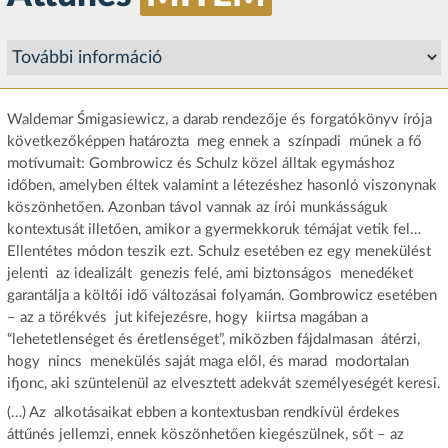
Waldemar Śmigasiewicz, a darab rendezője és forgatókönyv írója
következőképpen határozta meg ennek a színpadi műnek a fő
motívumait: Gombrowicz és Schulz közel álltak egymáshoz
időben, amelyben éltek valamint a létezéshez hasonló viszonynak
köszönhetően. Azonban távol vannak az írói munkásságuk
kontextusát illetően, amikor a gyermekkoruk témájat vetik fel…
Ellentétes módon teszik ezt. Schulz esetében ez egy menekülést
jelenti az idealizált genezis felé, ami biztonságos menedéket
garantálja a költői idő változásai folyamán. Gombrowicz esetében
– az a törékvés jut kifejezésre, hogy kiirtsa magában a
“lehetetlenséget és éretlenséget”, miközben fájdalmasan átérzi,
hogy nincs menekülés saját maga elől, és marad modortalan
ifjonc, aki szüntelenül az elvesztett adekvát személyeségét keresi.
(…) Az alkotásaikat ebben a kontextusban rendkívül érdekes
áttűnés jellemzi, ennek köszönhetően kiegészülnek, sőt – az