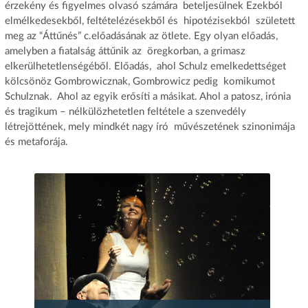
érzekény és figyelmes olvasó számára beteljesülnek Ezekból
elmélkedesekből, feltételézésekből és hipotézisekból született
meg az “Áttűnés” c.előadásának az ötlete. Egy olyan előadás,
amelyben a fiatalság áttűnik az öregkorban, a grimasz
elkerülhetetlenségéből. Előadás, ahol Schulz emelkedettséget
kölcsönöz Gombrowicznak, Gombrowicz pedig komikumot
Schulznak. Ahol az egyik erősíti a másikat. Ahol a patosz, irónia
és tragikum – nélkülözhetetlen feltétele a szenvedély
létrejöttének, mely mindkét nagy író művészetének szinonimája
és metaforája.