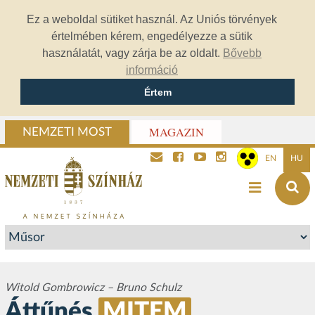
Ez a weboldal sütiket használ. Az Uniós törvények
értelmében kérem, engedélyezze a sütik
használatát, vagy zárja be az oldalt.
Bővebb
információ
Értem
MAGAZIN
NEMZETI MOST
EN
HU
Witold Gombrowicz – Bruno Schulz
Áttűnés
MITEM