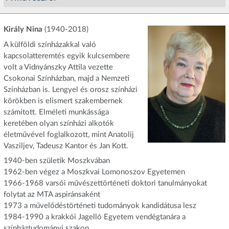
Király Nina
(1940-2018)
A külföldi színházakkal való
kapcsolatteremtés egyik kulcsembere
volt a Vidnyánszky Attila vezette
Csokonai Színházban, majd a Nemzeti
Színházban is. Lengyel és orosz színházi
körökben is elismert szakembernek
számított. Elméleti munkássága
keretében olyan színházi alkotók
életművével foglalkozott, mint Anatolij
Vasziljev, Tadeusz Kantor és Jan Kott.
1940-ben születik Moszkvában
1962-ben végez a Moszkvai Lomonoszov Egyetemen
1966-1968 varsói művészettörténeti doktori tanulmányokat
folytat az MTA aspiránsaként
1973 a művelődéstörténeti tudományok kandidátusa lesz
1984-1990 a krakkói Jagelló Egyetem vendégtanára a
színháztudományi szakon