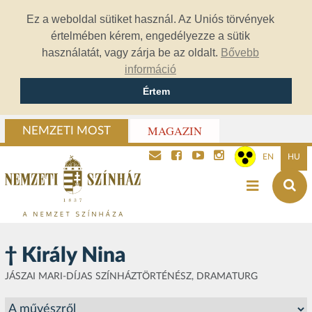
Ez a weboldal sütiket használ. Az Uniós törvények
értelmében kérem, engedélyezze a sütik
használatát, vagy zárja be az oldalt.
Bővebb
információ
Értem
MAGAZIN
NEMZETI MOST
EN
HU
† Király Nina
JÁSZAI MARI-DÍJAS SZÍNHÁZTÖRTÉNÉSZ, DRAMATURG