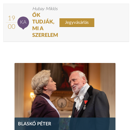
Hubay Miklós
ŐK
19
TUDJÁK,
KA
Jegyvásárlás
00
MI A
SZERELEM
BLASKÓ PÉTER