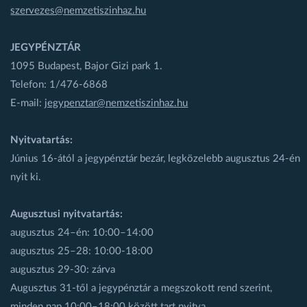
szervezes@nemzetiszinhaz.hu
JEGYPÉNZTÁR
1095 Budapest, Bajor Gizi park 1.
Telefon: 1/476-6868
E-mail:
jegypenztar@nemzetiszinhaz.hu
Nyitvatartás:
Június 16-ától a jegypénztár bezár, legközelebb augusztus 24-én
nyit ki.
Augusztusi nyitvatartás:
augusztus 24–én: 10:00–14:00
augusztus 25–28: 10:00-18:00
augusztus 29-30: zárva
Augusztus 31-től a jegypénztár a megszokott rend szerint,
minden nap 10:00–18:00 között tart nyitva.