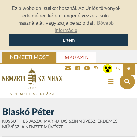
Ez a weboldal sütiket használ. Az Uniós törvények
értelmében kérem, engedélyezze a sütik
használatát, vagy zárja be az oldalt.
Bővebb
információ
Értem
MAGAZIN
NEMZETI MOST
EN
HU
Blaskó Péter
KOSSUTH ÉS JÁSZAI MARI-DÍJAS SZÍNMŰVÉSZ, ÉRDEMES
MŰVÉSZ, A NEMZET MŰVÉSZE