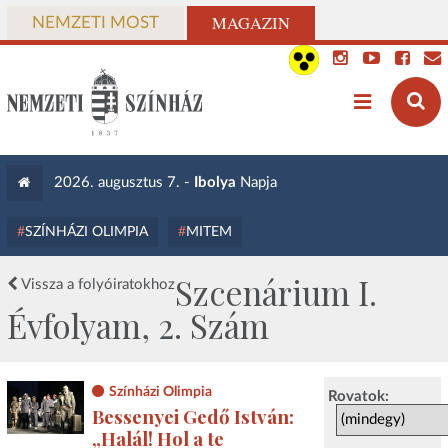
MAGAZIN
NEMZETI MOST
2026. augusztus 7. -
Ibolya
Napja
SZÍNHÁZI OLIMPIA
MITEM
Szcenárium I.
Vissza a folyóiratokhoz
Évfolyam, 2. Szám
Színházi Olimpia
Rovatok:
Bessenyei Gedő István:
„Halál! Hol a te