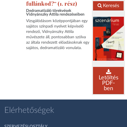
fullánkod?” (1. rész)
Keresés
Dedramatizáló törekvések
Vidnyánszky Attila rendezéseiben
Vizsgálódásom középpontjában egy
sajátos színpadi nyelvet képviselő
rendező, Vidnyánszky Attila
művészete áll, pontosabban szólva
az általa rendezett előadásoknak egy
sajátos, dedramatizáló vonulata.
Letöltés
PDF-
ben
Elérhetőségek
SZERVEZÉSI OSZTÁLY