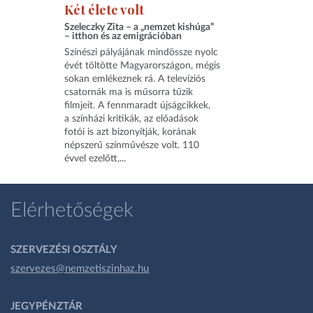
Két élete volt
Szeleczky Zita – a „nemzet kishúga”
– itthon és az emigrációban
Színészi pályájának mindössze nyolc
évét töltötte Magyarországon, mégis
sokan emlékeznek rá. A televíziós
csatornák ma is műsorra tűzik
filmjeit. A fennmaradt újságcikkek,
a színházi kritikák, az előadások
fotói is azt bizonyítják, korának
népszerű színművésze volt. 110
évvel ezelőtt,...
Elérhetőségek
SZERVEZÉSI OSZTÁLY
szervezes@nemzetiszinhaz.hu
JEGYPÉNZTÁR