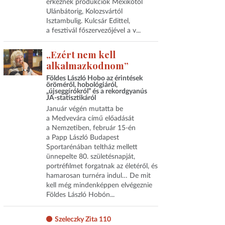
érkeznek produkciók Mexikótól
Ulánbátorig, Kolozsvártól
Isztambulig. Kulcsár Edittel,
a fesztivál főszervezőjével a v...
„Ezért nem kell
alkalmazkodnom”
Földes László Hobo az érintések
öröméről, hobológiáról,
„újseggírókról” és a rekordgyanús
JA-statisztikáról
Január végén mutatta be
a Medvevára című előadását
a Nemzetiben, február 15-én
a Papp László Budapest
Sportarénában teltház mellett
ünnepelte 80. születésnapját,
portréfilmet forgatnak az életéről, és
hamarosan turnéra indul… De mit
kell még mindenképpen elvégeznie
Földes László Hobón...
Szeleczky Zita 110