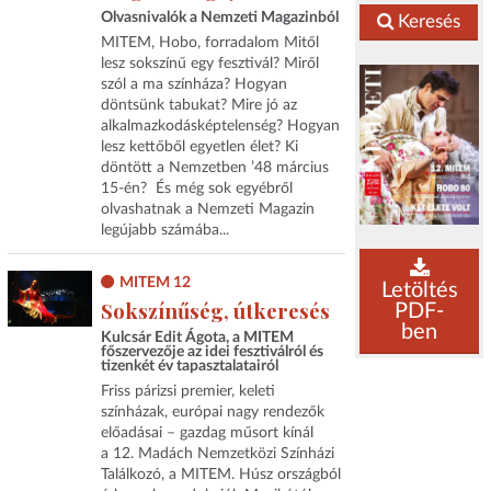
Olvasnivalók a Nemzeti Magazinból
Keresés
MITEM, Hobo, forradalom Mitől
lesz sokszínű egy fesztivál? Miről
szól a ma színháza? Hogyan
döntsünk tabukat? Mire jó az
alkalmazkodásképtelenség? Hogyan
lesz kettőből egyetlen élet? Ki
döntött a Nemzetben ’48 március
15-én? És még sok egyébről
olvashatnak a Nemzeti Magazin
legújabb számába...
MITEM 12
Letöltés
Sokszínűség, útkeresés
PDF-
ben
Kulcsár Edit Ágota, a MITEM
főszervezője az idei fesztiválról és
tizenkét év tapasztalatairól
Friss párizsi premier, keleti
színházak, európai nagy rendezők
előadásai – gazdag műsort kínál
a 12. Madách Nemzetközi Színházi
Találkozó, a MITEM. Húsz országból