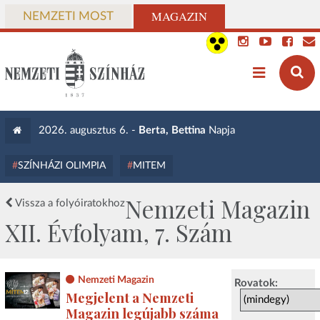
MAGAZIN
NEMZETI MOST
2026. augusztus 6. -
Berta, Bettina
Napja
SZÍNHÁZI OLIMPIA
MITEM
Nemzeti Magazin
Vissza a folyóiratokhoz
XII. Évfolyam, 7. Szám
Nemzeti Magazin
Rovatok:
Megjelent a Nemzeti
Magazin legújabb száma