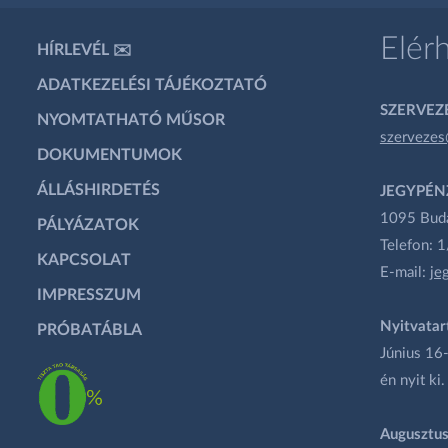
Elér
HÍRLEVÉL ✉️
ADATKEZELÉSI TÁJÉKOZTATÓ
SZERVEZÉ
NYOMTATHATÓ MŰSOR
szervezes
DOKUMENTUMOK
ÁLLÁSHIRDETÉS
JEGYPÉN
1095 Budap
PÁLYÁZATOK
Telefon: 
KAPCSOLAT
E-mail:
je
IMPRESSZUM
Nyitvatar
PRÓBATÁBLA
Június 16-
én nyit ki.
Augusztus