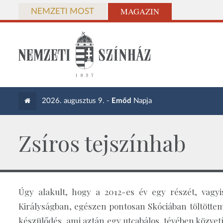
MAGAZIN
NEMZETI MOST
2026. augusztus 9. -
Emőd
Napja
Zsíros tejszínhab
Úgy alakult, hogy a 2012-es év egy részét, vagyi
Királyságban, egészen pontosan Skóciában töltöttem
készülődés, ami aztán egy utcabálos, tévében közvet