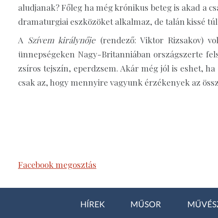
aludjanak? Főleg ha még krónikus beteg is akad a cs
dramaturgiai eszközöket alkalmaz, de talán kissé túl
A
Szívem királynője
(rendező: Viktor Rizsakov) v
ünnepségeken Nagy-Britanniában országszerte felszo
zsíros tejszín, eperdzsem. Akár még jól is eshet, h
csak az, hogy mennyire vagyunk érzékenyek az össz
Facebook megosztás
HÍREK
MŰSOR
MŰVÉS