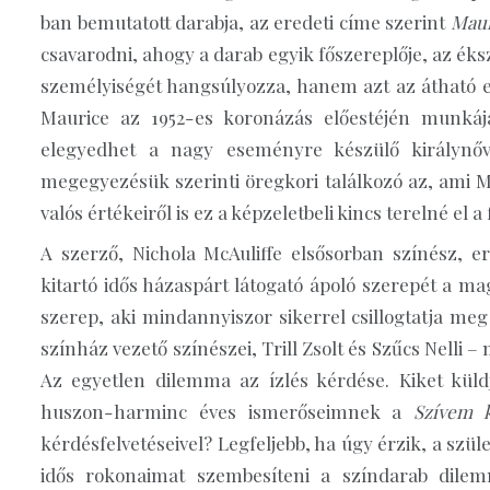
ban bemutatott darabja, az eredeti címe szerint
Maur
csavarodni, ahogy a darab egyik főszereplője, az éks
személyiségét hangsúlyozza, hanem azt az átható erőt
Maurice az 1952-es koronázás előestéjén munkáj
elegyedhet a nagy eseményre készülő királynőve
megegyezésük szerinti öregkori találkozó az, ami Ma
valós értékeiről is ez a képzeletbeli kincs terelné el
A szerző, Nichola McAuliffe elsősorban színész, e
kitartó idős házaspárt látogató ápoló szerepét a m
szerep, aki mindannyiszor sikerrel csillogtatja meg
színház vezető színészei, Trill Zsolt és Szűcs Nelli –
Az egyetlen dilemma az ízlés kérdése. Kiket küld
huszon-harminc éves ismerőseimnek a
Szívem k
kérdésfelvetéseivel? Legfeljebb, ha úgy érzik, a szü
idős rokonaimat szembesíteni a színdarab dile