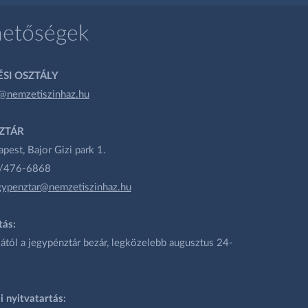
hetőségek
SI OSZTÁLY
@nemzetiszinhaz.hu
ZTÁR
est, Bajor Gizi park 1.
1/476-6868
gypenztar@nemzetiszinhaz.hu
tás:
ától a jegypénztár bezár, legközelebb augusztus 24-
i nyitvatartás: