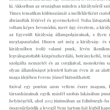
ki. Akkoriban az országban minden a királynőről sz
Times tematikus különszámát a mellékletként csatolt
ábrázolták férjével és gyermekeivel. Noha látoga
voltam képes bevonódni, mert úgy éreztem, a királynő
az Egyesült Királyság állampolgárainak, s ilye
megtapasztalni. Hiszen azt még a királyság- és 
királynőben (volt) valami punk, lévén ikonikus 
legválogatottabb közpénzherdáló, botránykeltő, tró
szolgálta nemzetét és az corgijaival, monokróm szet
olyan állandóságot jelentett hatvan éven át az alat
maga idejében Ferenc József biztosíthatott.
Szóval egy ponton azon vettem észre magam, h
társasházainak egyik másfél szobás lakásában pus
helyiségétől, ahol 2012 júniusában az Edinburgh-ba l
összesűrűsödik a levegő! Nem tartom hát légből kapo