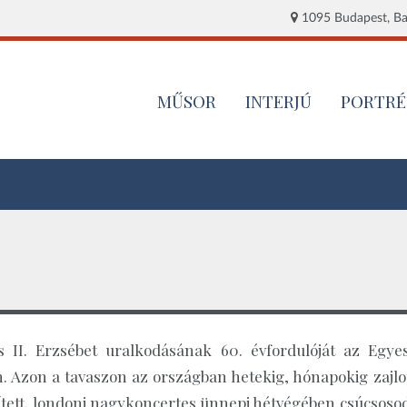
1095 Budapest, Baj
MŰSOR
INTERJÚ
PORTRÉ
s II. Erzsébet uralkodásának 60. évfordulóját az Egyes
. Azon a tavaszon az országban hetekig, hónapokig zajlot
ített, londoni nagykoncertes ünnepi hétvégében csúcsosod