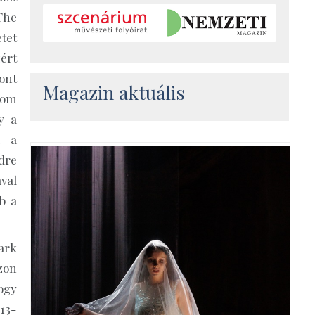
The
tet
ért
ont
Magazin aktuális
dom
y a
a a
dre
val
b a
ark
zon
ogy
13-