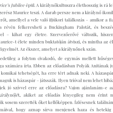
ice’s Jubilee
épül. A királynőkultuszra élethosszig is rá l
zerész Maurice teszi. A darab persze nem a királynő ikoni
, amellyel a vele való ifjúkori találkozás – amikor a fia
a révén felkeresheti a Buckingham Palotát, és beszé
l – kihat egy életre. Szervezőerővé változik, hisze
urice-t élete minden buktatóján átviszi, és mintha az él
 a figyelmét. Az ékszer, amelyet a királynőnek szán.
redetileg a folyton civakodó, de egymás mellett hűsége
aga számára írta. Ebben az előadásban Polyák Anitának ju
 komikai tehetségét, ha erre tért adnak neki. A házaspár
 maguk is házaspár – játsszák. Ilyen trióval nem lehet hibá
jek jó szívvel erre az előadásra? Vajon ajánlanám-e a
irálynőjé
t, akiket az előadás lényegileg nem érint 
leik sosem szerették őket kellőképpen. Ízlésesnek találná
mmáival, hogy aznap sírva menjenek haza és hetekig