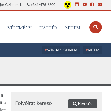
or Gizi park 1.
+361/476-6800
VÉLEMÉNY
HÁTTÉR
MITEM
SZÍNHÁZI OLIMPIA
MITEM
ült
t a
Folyóirat kereső
Keresés
ott