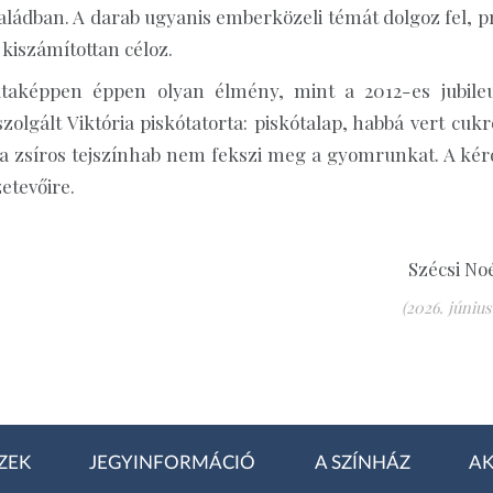
aládban. A darab ugyanis emberközeli témát dolgoz fel, pr
 kiszámítottan céloz.
oltaképpen éppen olyan élmény, mint a 2012-es jubile
lgált Viktória piskótatorta: piskótalap, habbá vert cukr
a a zsíros tejszínhab nem fekszi meg a gyomrunkat. A kér
etevőire.
Szécsi No
(2026. június 
ZEK
JEGYINFORMÁCIÓ
A SZÍNHÁZ
AK