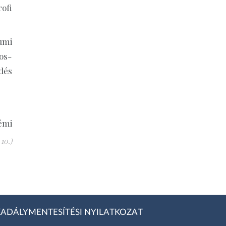
ofi
umi
os-
dés
émi
10.)
ADÁLYMENTESÍTÉSI NYILATKOZAT