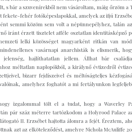
ólt, s bár a szuvenírekből nem vásároltam, máig őrzöm a 
 fekete-fehér fotóképeslapokkal, amelyek az ifjú Erzsébe
tóként semmi közöm sem volt a népünnepélyhez, talán az
 iránt érzett tisztelet afféle osztatlan identitásképző p
n nemzeti lelki közösséget magyarként ritkán van mó
mindenellenes vasárnapi anarchisták is elismerik, hog
jelenség, hajlíthatatlan jellem. Állhat bár családj
nhoz méltatlan naplopókból, a királynő évtizedről évtize
tjeivel, bizarr fejdíszeivel és méltóságteljes kézfogásá
tvalóinak, amelyhez foghatót a mi fertályunkon legfeljeb
ogy izgalommal tölt el a tudat, hogy a Waverley P
ztán pár száz méterre tartózkodom a Holyrood Palace a
átogató II. Erzsébet hajtotta álomra a fejét. Éreztem, ah
ttnak azt az elköteleződést, amelyre Nichola McAuliffe 20