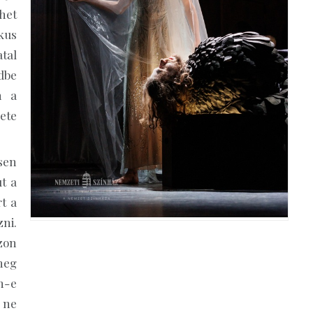
ehet
kus
tal
dbe
n a
ete
sen
t a
t a
zni.
zon
meg
m-e
 ne