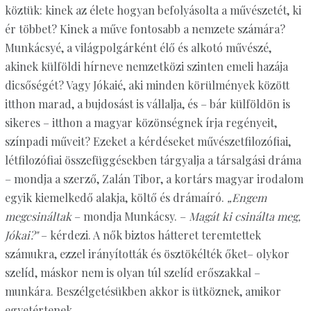
köztük: kinek az élete hogyan befolyásolta a művészetét, ki
ér többet? Kinek a műve fontosabb a nemzete számára?
Munkácsyé, a világpolgárként élő és alkotó művészé,
akinek külföldi hírneve nemzetközi szinten emeli hazája
dicsőségét? Vagy Jókaié, aki minden körülmények között
itthon marad, a bujdosást is vállalja, és – bár külföldön is
sikeres – itthon a magyar közönségnek írja regényeit,
színpadi műveit? Ezeket a kérdéseket művészetfilozófiai,
létfilozófiai összefüggésekben tárgyalja a társalgási dráma
– mondja a szerző, Zalán Tibor, a kortárs magyar irodalom
egyik kiemelkedő alakja, költő és drámaíró.
„Engem
megcsináltak
– mondja Munkácsy. –
Magát ki csinálta meg,
Jókai?"
– kérdezi. A nők biztos hátteret teremtettek
számukra, ezzel irányították és ösztökélték őket– olykor
szelíd, máskor nem is olyan túl szelíd erőszakkal –
munkára. Beszélgetésükben akkor is ütköznek, amikor
egyetértenek.