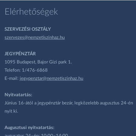
Elérhetőségek
SZERVEZÉSI OSZTÁLY
szervezes@nemzetiszinhaz.hu
JEGYPÉNZTÁR
1095 Budapest, Bajor Gizi park 1.
Telefon: 1/476-6868
E-mail:
jegypenztar@nemzetiszinhaz.hu
Nyitvatartás:
Június 16-ától a jegypénztár bezár, legközelebb augusztus 24-én
nyit ki.
Augusztusi nyitvatartás:
augusztus 24–én: 10:00–14:00