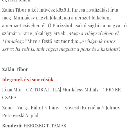
Zalán Tibor a két művész közötti furcsa rivalizálást írta
meg. Munkácsy irigyli Jókait, aki a nemzet lelkében,
a nemzet szívében él. Ő Párizsból csak újsághír a magyarok
számára. Erre Jókai úgy érvel:
„Maga a világ szívében él,
Munkácsy.”
Mire a festő azt mondja:
„a világnak nincs
szíve; ha volt is, már régen megette a pénz és a hatalom”.
Zalán Tibor
Idegenek és ismerősök
Jókai Mór– CZITOR ATTILA| Munkácsy Mihály –GERNER
CSABA
Zene – Varga Bálint // Lány – Kövesdi Kornélia // Jelmez –
Petrovszki Árpád
Rendező:
HERCZEG T. TAMÁS