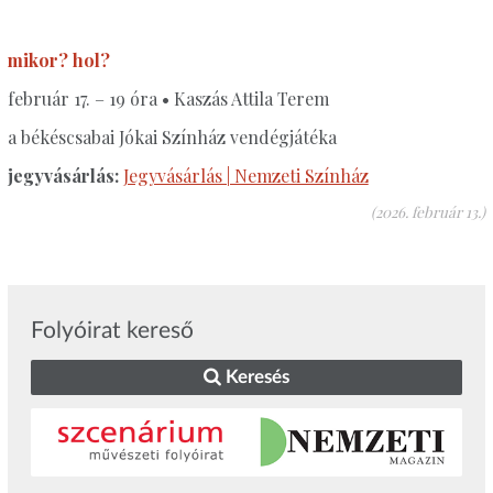
mikor? hol?
február 17. – 19 óra • Kaszás Attila Terem
a békéscsabai Jókai Színház vendégjátéka
jegyvásárlás:
Jegyvásárlás | Nemzeti Színház
(2026. február 13.)
Folyóirat kereső
Keresés