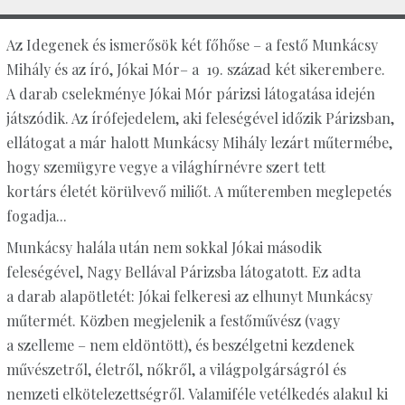
Az Idegenek és ismerősök két főhőse – a festő Munkácsy
Mihály és az író, Jókai Mór– a 19. század két sikerembere.
A darab cselekménye Jókai Mór párizsi látogatása idején
játszódik. Az írófejedelem, aki feleségével időzik Párizsban,
ellátogat a már halott Munkácsy Mihály lezárt műtermébe,
hogy szemügyre vegye a világhírnévre szert tett
kortárs életét körülvevő miliőt. A műteremben meglepetés
fogadja...
Munkácsy halála után nem sokkal Jókai második
feleségével, Nagy Bellával Párizsba látogatott. Ez adta
a darab alapötletét: Jókai felkeresi az elhunyt Munkácsy
műtermét. Közben megjelenik a festőművész (vagy
a szelleme – nem eldöntött), és beszélgetni kezdenek
művészetről, életről, nőkről, a világpolgárságról és
nemzeti elkötelezettségről. Valamiféle vetélkedés alakul ki