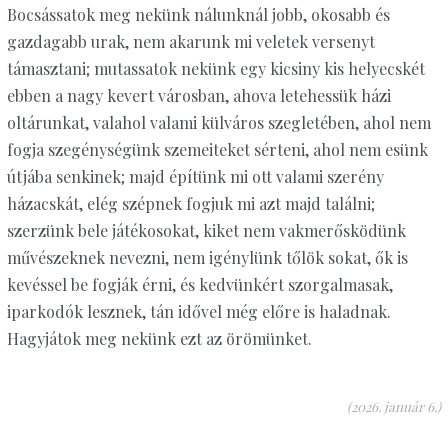
Bocsássatok meg nekünk nálunknál jobb, okosabb és
gazdagabb urak, nem akarunk mi veletek versenyt
támasztani; mutassatok nekünk egy kicsiny kis helyecskét
ebben a nagy kevert városban, ahova letehessük házi
oltárunkat, valahol valami külváros szegletében, ahol nem
fogja szegénységünk szemeiteket sérteni, ahol nem esünk
útjába senkinek; majd építünk mi ott valami szerény
házacskát, elég szépnek fogjuk mi azt majd találni;
szerzünk bele játékosokat, kiket nem vakmerősködünk
művészeknek nevezni, nem igénylünk tőlök sokat, ők is
kevéssel be fogják érni, és kedvünkért szorgalmasak,
iparkodók lesznek, tán idővel még előre is haladnak.
Hagyjátok meg nekünk ezt az örömünket.
(2026. január 6.)