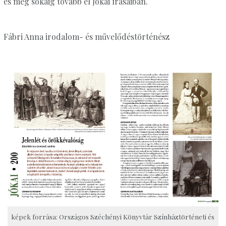
és még sokáig tovább él Jókai írásaiban.
Fábri Anna irodalom- és művelődéstörténész
képek forrása: Országos Széchényi Könyvtár Színháztörténeti és