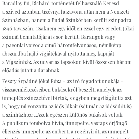
Baradlay fiú, Richárd történetét felhasználó Keresd
a szíved azonban tízévnyi huzavona után nem a Nemzeti
Színházban, hanem a Budai Színkörben került színpadra
1896 tavaszán. Csaknem egy időben ezzel egy eredeti Jókai-
színmű bemutatójára is sor került. Barangok vagy
a paeoniai vojvoda című háromfelvonásos, némiképp
abszurdba hajló vígjátékával nyitotta meg kapuját
a Vígszínház. Az udvarias tapsokon kívül összesen három
előadás jutott a darabnak.
Feszty Árpádné Jókai Róza – az író fogadott unokája –
visszaemlékezéseiben bukásokról beszélt, amelyek az
ünneplés színezetével bírtak, s egyben megvilágította azt
is, hogy mi vonzotta az idős Jókait (sőt már az idősödőt is)
a színházhoz: „Azok egészen különös bukások voltak.
A publikum tombolva hívta, ünnepelte, vastaps őrjöngő
éljenzés ünnepelte az embert, a regényírót, az ünnepelt