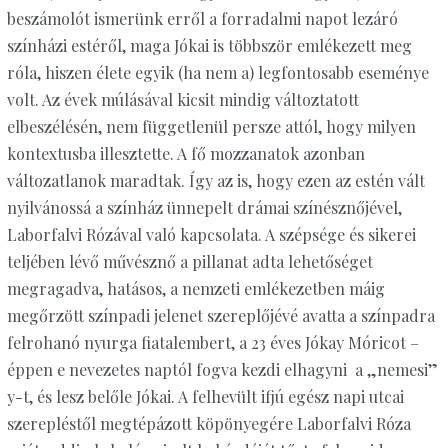
beszámolót ismerünk erről a forradalmi napot lezáró
színházi estéről, maga Jókai is többször emlékezett meg
róla, hiszen élete egyik (ha nem a) legfontosabb eseménye
volt. Az évek múlásával kicsit mindig változtatott
elbeszélésén, nem függetlenül persze attól, hogy milyen
kontextusba illesztette. A fő mozzanatok azonban
változatlanok maradtak. Így az is, hogy ezen az estén vált
nyilvánossá a színház ünnepelt drámai színésznőjével,
Laborfalvi Rózával való kapcsolata. A szépsége és sikerei
teljében lévő művésznő a pillanat adta lehetőséget
megragadva, hatásos, a nemzeti emlékezetben máig
megőrzött színpadi jelenet szereplőjévé avatta a színpadra
felrohanó nyurga fiatalembert, a 23 éves Jókay Móricot –
éppen e nevezetes naptól fogva kezdi elhagyni a „nemesi”
y-t, és lesz belőle Jókai. A felhevült ifjú egész napi utcai
szerepléstől megtépázott köpönyegére Laborfalvi Róza