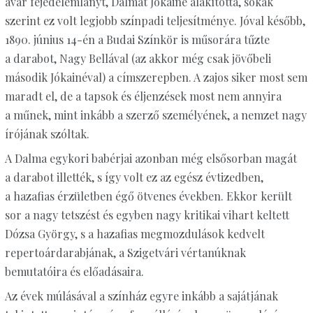
avar fejedelemlányt, Dalmát Jókainé alakította, sokak
szerint ez volt legjobb színpadi teljesítménye. Jóval később,
1890. június 14-én a Budai Színkör is műsorára tűzte
a darabot, Nagy Bellával (az akkor még csak jövőbeli
második Jókainéval) a címszerepben. A zajos siker most sem
maradt el, de a tapsok és éljenzések most nem annyira
a műnek, mint inkább a szerző személyének, a nemzet nagy
írójának szóltak.
A Dalma egykori babérjai azonban még elsősorban magát
a darabot illették, s így volt ez az egész évtizedben,
a hazafias érzületben égő ötvenes években. Ekkor került
sor a nagy tetszést és egyben nagy kritikai vihart keltett
Dózsa György, s a hazafias megmozdulások kedvelt
repertoárdarabjának, a Szigetvári vértanúknak
bemutatóira és előadásaira.
Az évek múlásával a színház egyre inkább a sajátjának