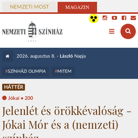
MAGAZIN
NEMZETI MOST
2026. augusztus 8. -
László
Napja
SZÍNHÁZI OLIMPIA
MITEM
HÁTTÉR
Jókai • 200
Jelenlét és örökkévalóság -
Jókai Mór és a (nemzeti)