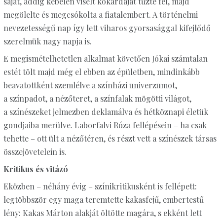
saját, addig kebelén viselt kokárdáját tűzte fel, majd
megölelte és megcsókolta a fiatalembert. A történelmi
nevezetességű nap így lett viharos gyorsasággal kifejlődő
szerelmük nagy napja is.
E megismételhetetlen alkalmat követően Jókai számtalan
estét tölt majd még el ebben az épületben, mindinkább
beavatottként szemlélve a színházi univerzumot,
a színpadot, a nézőteret, a színfalak mögötti világot,
a színészeket jelmezben deklamálva és hétköznapi életük
gondjaiba merülve. Laborfalvi Róza fellépésein – ha csak
tehette – ott ült a nézőtéren, és részt vett a színészek társas
összejövetelein is.
Kritikus és vitázó
Eközben – néhány évig – színikritikusként is fellépett:
legtöbbször egy maga teremtette kakasfejű, embertestű
lény: Kakas Márton alakját öltötte magára, s ekként lett