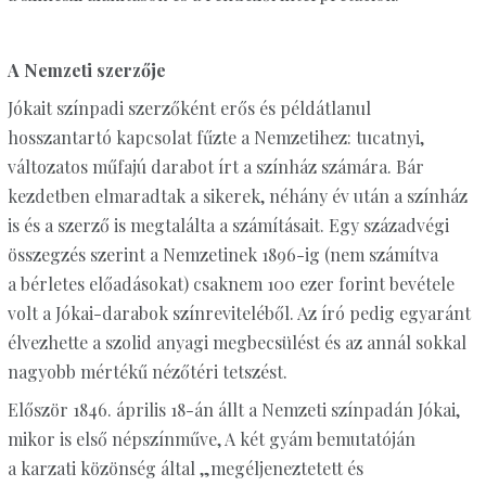
A Nemzeti szerzője
Jókait színpadi szerzőként erős és példátlanul
hosszantartó kapcsolat fűzte a Nemzetihez: tucatnyi,
változatos műfajú darabot írt a színház számára. Bár
kezdetben elmaradtak a sikerek, néhány év után a színház
is és a szerző is megtalálta a számításait. Egy századvégi
összegzés szerint a Nemzetinek 1896-ig (nem számítva
a bérletes előadásokat) csaknem 100 ezer forint bevétele
volt a Jókai-darabok színreviteléből. Az író pedig egyaránt
élvezhette a szolid anyagi megbecsülést és az annál sokkal
nagyobb mértékű nézőtéri tetszést.
Először 1846. április 18-án állt a Nemzeti színpadán Jókai,
mikor is első népszínműve, A két gyám bemutatóján
a karzati közönség által „megéljeneztetett és