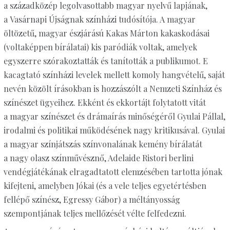
a századközép legolvasottabb magyar nyelvű lapjának,
a Vasárnapi Újságnak színházi tudósítója. A magyar
öltözetű, magyar észjárású Kakas Márton kakaskodásai
(voltaképpen bírálatai) kis paródiák voltak, amelyek
egyszerre szórakoztatták és tanították a publikumot. E
kacagtató színházi levelek mellett komoly hangvételű, saját
nevén közölt írásokban is hozzászólt a Nemzeti Színház és
színészet ügyeihez. Ekként és ekkortájt folytatott vitát
a magyar színészet és drámaírás minőségéről Gyulai Pállal,
irodalmi és politikai működésének nagy kritikusával. Gyulai
a magyar színjátszás színvonalának kemény bírálatát
a nagy olasz színművésznő, Adelaide Ristori berlini
vendégjátékának elragadtatott elemzésében tartotta jónak
kifejteni, amelyben Jókai (és a vele teljes egyetértésben
fellépő színész, Egressy Gábor) a méltányosság
szempontjának teljes mellőzését vélte felfedezni.