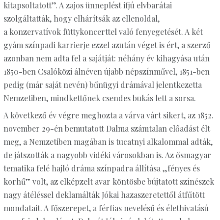
kitapsoltatott”. A zajos ünneplést ifjú elvbarátai
szolgáltatták, hogy elhárítsák az ellenoldal,
a konzervatívok füttykoncerttel való fenyegetését. A két
gyám színpadi karrierje ezzel azután véget is ért, a szerző
azonban nem adta fel a sajátját: néhány év kihagyása után
1850-ben Csalóközi álnéven újabb népszínművel, 1851-ben
pedig (már saját nevén) bűnügyi drámával jelentkezetta
Nemzetiben, mindkettőnek csendes bukás lett a sorsa.
A következő év végre meghozta a várva várt sikert, az 1852.
november 29-én bemutatott Dalma számtalan előadást élt
meg, a Nemzetiben magában is tucatnyi alkalommal adták,
de játszották a nagyobb vidéki városokban is. Az ősmagyar
tematika felé hajló dráma színpadra állítása „fényes és
korhű” volt, az elképzelt avar köntösbe bújtatott színészek
nagy átéléssel deklamálták Jókai hazaszeretettől átfűtött
mondatait. A főszerepet, a férfias nevelésű és élethivatású