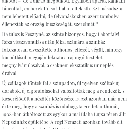
alkotót – de a darab megbukott. Egyikben apácák kánkánt
táncoltak, emberek túl sok babot ettek stb. Ezt másodszor
nem lehetett előadni, de felvonásközben azért tombolva
éljenezték az ország büszkeségét, szerelmét.”
Ha túloz is Fesztyné, az szinte bizonyos, hogy Laborfalvi
Róza visszavonulása után Jókai számára a színház
fokozatosan elveszítette otthonos jellegét, végül, mintegy
kárpótlásul, megajándékozta a rajongó tisztelet
megnyilvánulásaival, a csaknem eksztatikus ünneplés
óráival.
Új csillagok tűntek fel a színpadon, új nyelven szóltak új
darabok, új elgondolásokat valósítottak meg a rendezők, s
kicserélődött a nézőtér közönsége is. Azt azonban már nem
érte meg, hogy a színház is odahagyta eredeti otthonát,
1908-ban átköltözött az egykor a mai Blaha Lujza téren állt
Népszínház épületébe. A régi Nemzeti azonban tovább élt