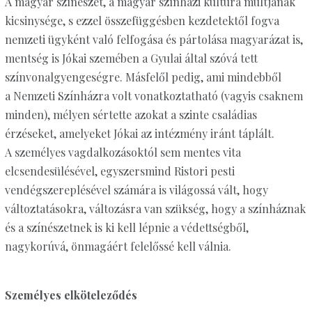
A magyar színészet, a magyar színházi kultúra múltjának
kicsiny­sége, s ezzel összefüggésben kezdetektől fogva
nemzeti ügyként való felfogása és pártolása magyarázat is,
mentség is Jókai szemében a Gyulai által szóvá tett
színvonalgyengeségre. Másfelől pedig, ami mindebből
a Nemzeti Színházra volt vonatkoztatható (vagyis csaknem
minden), mélyen sértette azokat a szinte családias
érzéseket, amelyeket Jókai az intézmény iránt táplált.
A személyes vagdalkozásoktól sem mentes vita
elcsendesülésével, egyszersmind Ristori pesti
vendégszereplésével számára is világossá vált, hogy
változtatásokra, változásra van szükség, hogy a színháznak
és a színészetnek is ki kell lépnie a védettségből,
nagykorúvá, önmagáért felelőssé kell válnia.
Személyes elköteleződés