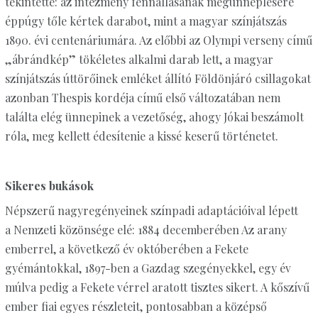
tekintette: az intézmény fennállásának megünneplésére
éppúgy tőle kértek darabot, mint a magyar színjátszás
1890. évi centenáriumára. Az előbbi az Olympi verseny című
„ábrándkép” tökéletes alkalmi darab lett, a magyar
színjátszás úttörőinek emléket állító Földönjáró csillagokat
azonban Thespis kordéja című első változatában nem
találta elég ünnepinek a vezetőség, ahogy Jókai beszámolt
róla, meg kellett édesítenie a kissé keserű történetet.
Sikeres bukások
Népszerű nagyregényeinek színpadi adaptációival lépett
a Nemzeti közönsége elé: 1884 decemberében Az arany
emberrel, a következő év októberében a Fekete
gyémántokkal, 1897-ben a Gazdag szegényekkel, egy év
múlva pedig a Fekete vérrel aratott tisztes sikert. A kőszívű
ember fiai egyes részleteit, pontosabban a középső