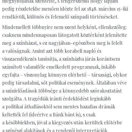
megnyitójának szentelte, A tengerszemű hölgy lapjain
pedig részletekbe menően idézte fel az 1848. március 15-iki
rendkívüli, különös és felemelő színpadi történéseket.
Mindemellett többnyire nem szent helyként, ellenkezőleg:
csaknem mindennaposan látogatott köztérként jelenítette
meg a színházat, s ez nagyjában-egészében meg is felelt
a valóságnak. Amint azt több korabeli napló és
visszaemlékezés tanúsítja, a színházba járás korántsem
számított valamiféle emelkedett programnak, inkább
egyfajta – viszonylag könnyen elérhető – társasági, olykor
pedig társadalmi, sőt politikai eseménynek. Általában véve
a színielőadások többsége a könnyedebb szórakoztatást
szolgálta. A tragédiák iránti érdeklődést leginkább
a politikai áthallásoktól sem mentes hazafias drámák
keltették fel (ideértve a Bánk bánt is), s csak
a későbbiekben, jóval a kiegyezés után kerültek előtérbe
a színészi alakítások és a rendezői interpretációk.