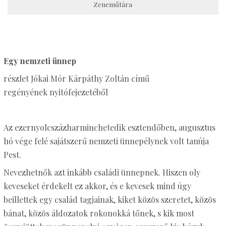
Zeneműtára
Egy nemzeti ünnep
részlet Jókai Mór Kárpáthy Zoltán című
regényének nyitófejezetéből
Az ezernyolcszázharminchetedik esztendőben, augusztus
hó vége felé sajátszerű nemzeti ünnepélynek volt tanúja
Pest.
Nevezhetnők azt inkább családi ünnepnek. Hiszen oly
keveseket érdekelt ez akkor, és e kevesek mind úgy
beillettek egy család tagjainak, kiket közös szeretet, közös
bánat, közös áldozatok rokonokká tőnek, s kik most