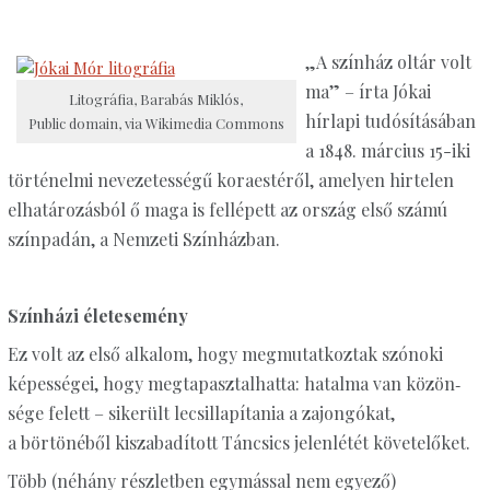
„A színház oltár volt
ma” – írta Jókai
Litográfia, Barabás Miklós,
hírlapi tudósításában
Public domain, via Wikimedia Commons
a 1848. március 15-iki
történelmi nevezetességű koraestéről, amelyen hirtelen
elhatározásból ő maga is fellépett az ország első számú
színpadán, a Nemzeti Színházban.
Színházi életesemény
Ez volt az első alkalom, hogy megmutatkoztak szónoki
képességei, hogy megtapasztalhatta: hatalma van kö­zön­
sége felett – sikerült lecsillapítania a zajongókat,
a börtönéből kiszabadított Táncsics jelenlétét követelőket.
Több (néhány részletben egymással nem egyező)