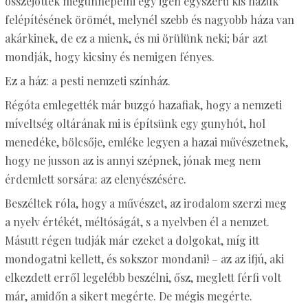
összejöttek megünnepelni egy igen egyszerű kis házuk
felépítésének örömét, melynél szebb és nagyobb háza van
akárkinek, de ez a mienk, és mi örülünk neki; bár azt
mondják, hogy kicsiny és nemigen fényes.
Ez a ház: a pesti nemzeti színház.
Régóta emlegették már buzgó hazafiak, hogy a nemzeti
míveltség oltárának mi is építsünk egy gunyhót, hol
menedéke, bölcsője, emléke legyen a hazai művészetnek,
hogy ne jusson az is annyi szépnek, jónak meg nem
érdemlett sorsára: az elenyészésére.
Beszéltek róla, hogy a művészet, az irodalom szerzi meg
a nyelv értékét, méltóságát, s a nyelvben él a nemzet.
Másutt régen tudják már ezeket a dolgokat, míg itt
mondogatni kellett, és sokszor mondani! – az az ifjú, aki
elkezdett erről legelébb beszélni, ősz, meglett férfi volt
már, amidőn a sikert megérte. De mégis megérte.