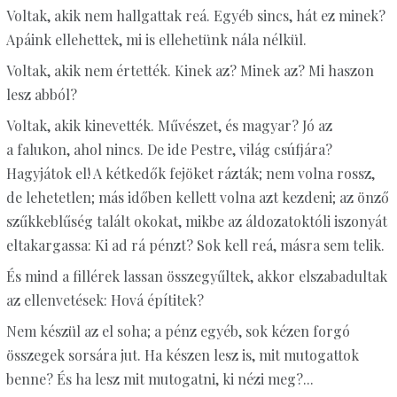
Voltak, akik nem hallgattak reá. Egyéb sincs, hát ez minek?
Apáink ellehettek, mi is ellehetünk nála nélkül.
Voltak, akik nem értették. Kinek az? Minek az? Mi haszon
lesz abból?
Voltak, akik kinevették. Művészet, és magyar? Jó az
a falukon, ahol nincs. De ide Pestre, világ csúfjára?
Hagyjátok el! A kétkedők fejöket rázták; nem volna rossz,
de lehetetlen; más időben kellett volna azt kezdeni; az önző
szűkkeblűség talált okokat, mikbe az áldozatoktóli iszonyát
eltakargassa: Ki ad rá pénzt? Sok kell reá, másra sem telik.
És mind a fillérek lassan összegyűltek, akkor elszabadultak
az ellenvetések: Hová építitek?
Nem készül az el soha; a pénz egyéb, sok kézen forgó
összegek sorsára jut. Ha készen lesz is, mit mutogattok
benne? És ha lesz mit mutogatni, ki nézi meg?...