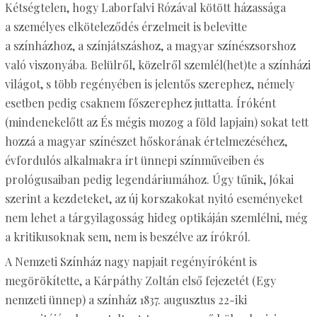
Kétségtelen, hogy Laborfalvi Rózával kötött házassága
a személyes elköteleződés érzelmeit is belevitte
a színházhoz, a színjátszáshoz, a magyar színészsorshoz
való viszonyába. Belülről, közelről szemlél(het)te a színházi
világot, s több regényében is jelentős szerephez, némely
esetben pedig csaknem főszerephez juttatta. Íróként
(mindenekelőtt az És mégis mozog a föld lapjain) sokat tett
hozzá a magyar színészet hőskorának értelmezéséhez,
évfordulós alkalmakra írt ünnepi színműveiben és
prológusaiban pedig legendáriumához. Úgy tűnik, Jókai
szerint a kezdeteket, az új korszakokat nyitó eseményeket
nem lehet a tárgyilagosság hideg optikáján szemlélni, még
a kritikusoknak sem, nem is beszélve az írókról.
A Nemzeti Színház nagy napjait regényíróként is
megörökítette, a Kárpáthy Zoltán első fejezetét (Egy
nemzeti ünnep) a színház 1837. augusztus 22-iki