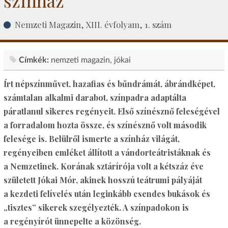
színház
Nemzeti Magazin, XIII. évfolyam, 1. szám
Címkék:
nemzeti magazin
jókai
Írt népszínművet, hazafias és bűndrámát, ábrándképet,
számtalan alkalmi darabot, színpadra adaptálta
páratlanul sikeres regényeit. Első színésznő feleségével
a forradalom hozta össze, és színésznő volt második
felesége is. Belülről ismerte a színház világát,
regényeiben emléket állított a vándorteátristáknak és
a Nemzetinek. Korának sztárírója volt a kétszáz éve
született Jókai Mór, akinek hosszú teátrumi pályáját
a kezdeti felívelés után leginkább csendes bukások és
„tisztes” sikerek szegélyezték. A színpadokon is
a regényírót ünnepelte a közönség.