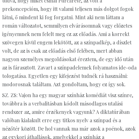
tudva, hogy miket csinál Purcărete, az volt a
prekoncepcióm, hogy itt valami teljesen más dolgot fogok
látni, ő mindent ki fog forgatni. Mint aki nem láttam a
román változatot, semmilyen elvárásomnak vagy előzetes
igényemnek nem felelt meg ez az előadás. Ami a korrekt
szövegen kívül engem lekötött, az a színpadkép, a díszlet
volt, de az is csak az előadás első felében, mert abban
nagyon személyes megoldásokat éreztem, de egy idő után
az is fárasztott. Zavart a színpadelemek folyamatos ide-oda
tologatása. Egyetlen egy kifejezést tudnék rá használni:
modorosnak találtam. Azt gondoltam, hogy ez így sok.
SZ. ZS: Vajon ha egy magyar színház komédiát visz színre,
továbbra is a verbalitásban kódolt másodlagos utalási
rendszer az, amire érzékenyek vagyunk? A diktatúrában
valóban kialakult erre egy titkos nyelv a színpad és a
nézőtér között. De hol vannak ma már azok a poénok, azok
az egykori áthallások, amelyekkel a színház a