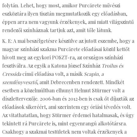
folytán. Lehet, hogy most, amikor Purcărete művészi
eszköztára ilyen tisztán megmutatkozik egy előadásban,
éppen arra nem vagyunk érzékenyek, ami miatt világszintű
rendezői színháznak tartjuk azt, amit tőle látunk.
K. E: A mai beszélgetésre készülve az jutott eszembe, hogy a
magyar színházi szakma Purcărete előadásai közül kettőt
hívott meg az egykori POSZT-ra, az országos színházi
fesztiválra. Az egyik a Katona József Színház
Troilus és
Cressida
című előadása volt, a másik
Scapin, a
szemfényvesztő
, amit Debrecenben rendezett. Mindkét
esetben a közelmúltban elhunyt Helmut Stürmer volt a
díszlettervezője. 2006‑ban és 2012‑ben is csak őt díjazták az
előadások sikeréért, ami szerintem egy óriási tévedés volt.
Az vitathatatlan, hogy Stürmer érdemei hatalmasak, és úgy
tekintett rá Purcărete is, mint egyenrangú alkotótársra.
Csakhogy a szakmai testületek nem voltak érzékenyek a