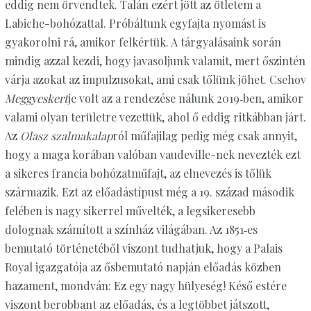
eddig nem örvendtek. Talán ezért jött az ötletem a
Labiche-bohózattal. Próbáltunk egyfajta nyomást is
gyakorolni rá, amikor felkértük. A tárgyalásaink során
mindig azzal kezdi, hogy javasoljunk valamit, mert őszintén
várja azokat az impulzusokat, ami csak tőlünk jöhet. Csehov
Meggyeskert
je volt az a rendezése nálunk 2019‑ben, amikor
valami olyan területre vezettük, ahol ő eddig ritkábban járt.
Az
Olasz szalmakalap
ról műfajilag pedig még csak annyit,
hogy a maga korában valóban vaudeville-nek nevezték ezt
a sikeres francia bohózatműfajt, az elnevezés is tőlük
származik. Ezt az előadástípust még a 19. század második
felében is nagy sikerrel művelték, a legsikeresebb
dolognak számított a színház világában. Az 1851‑es
bemutató történetéből viszont tudhatjuk, hogy a Palais
Royal igazgatója az ősbemutató napján előadás közben
hazament, mondván: Ez egy nagy hülyeség! Késő estére
viszont berobbant az előadás, és a legtöbbet játszott,