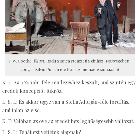
J. W. Goethe:
Faust
, Radu Stanca Nemzeti Színház, Nagyszeben,
2007, r: Silviu Purcărete (forrás: nemzetiszinhaz.hu)
K. E: Az a Zsótér-féle rendezéshez készült, ami szintén egy
eredeti koncepciót tükröz.
L. S. L: És akkor ugye van a Stella Adorján-féle fordítás,
ami talán az első.
K. E: Valóban az övé az eredetihez leghűségesebb változat.
L. S. L: Tehát ezt vettétek alapnak?