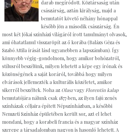
darab megíródott. Köztársaság után
császárság, aztán királyság, majd a
bemutatót követő néhány hónappal
később jön a második császárság. Én
most két Jókai színházi világáról írott tanulmányt olvasok,
ami óhatatlanul visszaröpít az ő korába (Balázs Géza és
Szabó Attila írását lásd ugyanebben a lapszámban). Így
könnyebb végig-gondolnom, hogy amikor bohózatról,
stílusról beszélünk, milyen lehetett a képe egy írónak és
közönségének a saját koráról, továbbá hogy milyen
elvárások jellemezték a kulturális közéletet, amikor
sikerről beszéltek. Noha az
Olasz
vagy
Florentin kalap
bemutatójára nálunk csak 1877‑ben, az ilyen fajú zenés
színházak céljaira épített Népszínházban, a későbbi
Nemzeti Színház épületében került sor, azt el lehet
mondani, hogy a korabeli francia és a magyar színház
szerepe a társadalomban nagyon is hasonló lehetett. A