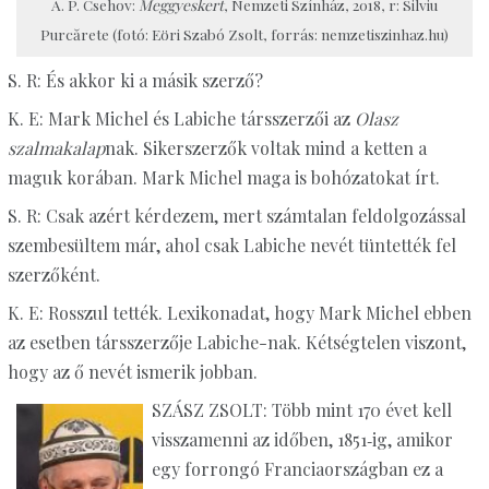
A. P. Csehov:
Meggyeskert
, Nemzeti Színház, 2018, r: Silviu
Purcărete (fotó: Eöri Szabó Zsolt, forrás: nemzetiszinhaz.hu)
S. R: És akkor ki a másik szerző?
K. E: Mark Michel és Labiche társszerzői az
Olasz
szalmakalap
nak. Sikerszerzők voltak mind a ketten a
maguk korában. Mark Michel maga is bohózatokat írt.
S. R: Csak azért kérdezem, mert számtalan feldolgozással
szembesültem már, ahol csak Labiche nevét tüntették fel
szerzőként.
K. E: Rosszul tették. Lexikonadat, hogy Mark Michel ebben
az esetben társszerzője Labiche-nak. Kétségtelen viszont,
hogy az ő nevét ismerik jobban.
SZÁSZ ZSOLT: Több mint 170 évet kell
visszamenni az időben, 1851‑ig, amikor
egy forrongó Franciaországban ez a