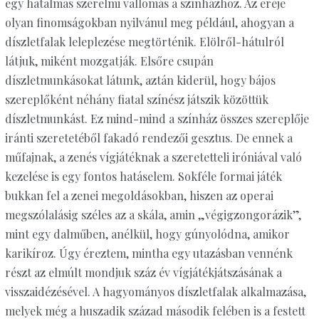
egy hatalmas szerelmi vallomás a színházhoz. Az ereje
olyan finomságokban nyilvánul meg például, ahogyan a
díszletfalak leleplezése megtörténik. Elölről-hátulról
látjuk, miként mozgatják. Elsőre csupán
díszletmunkásokat látunk, aztán kiderül, hogy bájos
szereplőként néhány fiatal színész játszik közöttük
díszletmunkást. Ez mind-mind a színház összes szereplője
iránti szeretetéből fakadó rendezői gesztus. De ennek a
műfajnak, a zenés vígjátéknak a szeretetteli iróniával való
kezelése is egy fontos hatáselem. Sokféle formai játék
bukkan fel a zenei megoldásokban, hiszen az operai
megszólalásig széles az a skála, amin „végigzongorázik”,
mint egy dalműben, anélkül, hogy gúnyolódna, amikor
karikíroz. Úgy éreztem, mintha egy utazásban vennénk
részt az elmúlt mondjuk száz év vígjátékjátszásának a
visszaidézésével. A hagyományos díszletfalak alkalmazása,
melyek még a huszadik század második felében is a festett