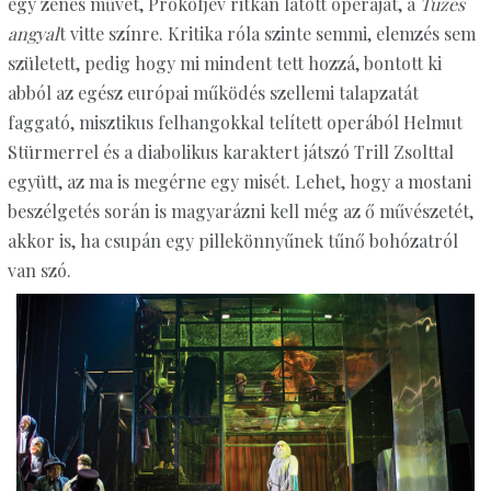
egy zenés művet, Prokofjev ritkán látott operáját, a
Tüzes
angyal
t vitte színre. Kritika róla szinte semmi, elemzés sem
született, pedig hogy mi mindent tett hozzá, bontott ki
abból az egész európai működés szellemi talapzatát
faggató, misztikus felhangokkal telített operából Helmut
Stürmerrel és a diabolikus karaktert játszó Trill Zsolttal
együtt, az ma is megérne egy misét. Lehet, hogy a mostani
beszélgetés során is magyarázni kell még az ő művészetét,
akkor is, ha csupán egy pillekönnyűnek tűnő bohózatról
van szó.