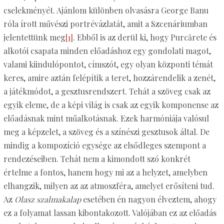
cselekményét. Ajánlom különben olvasásra George Banu
róla írott művészi portrévázlatát, amit a Szcenáriumban
jelentettünk meg
[1]
. Ebből is az derül ki, hogy Purcărete és
alkotói csapata minden előadáshoz egy gondolati magot,
valami kiindulópontot, címszót, egy olyan központi témát
keres, amire aztán felépítik a teret, hozzárendelik a zenét,
a játékmódot, a gesztusrendszert. Tehát a szöveg csak az
egyik eleme, de a képi világ is csak az egyik komponense az
előadásnak mint műalkotásnak. Ezek harmóniája valósul
meg a képzelet, a szöveg és a színészi gesztusok által. De
mindig a kompozíció egysége az elsődleges szempont a
rendezéseiben. Tehát nem a kimondott szó konkrét
értelme a fontos, hanem hogy mi az a helyzet, amelyben
elhangzik, milyen az az atmoszféra, amelyet erősíteni tud.
Az
Olasz szalmakalap
esetében én nagyon élveztem, ahogy
ez a folyamat lassan kibontakozott. Valójában ez az előadás