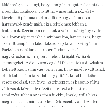
különbség csak annyi, hogy a polgári magatartásmintákat
a politikai ideálokkal együtt mi – magunkra nézvést –
követendő példának tekintettük. Ahogy nálunk is a
harsányabb zenés műfajokra teltek meg jobban a
teátrumok. Szerintem nem csak a szórakozás igénye vitte
be a közönséget ezekbe a színházakba, hanem az is, hogy
az őrült tempóban kibontakozó kapitalizmus világában –
Párizsban és nálunk, a frissen Budapestté vált
nagyvárosban is – naponta dobott ki újabb és újabb
jelenségeket az élet, s azok egyből felkerültek a deszkákra.
Lehetett azonosulni vagy kinevetni, hogy miképp változnak
el, alakulnak át a társadalmi együttélés korábban kőbe
vésett szokásai, törvényei. Szerintem mi is hasonló súlyú
változások közepette nézzük most ezt a Purcărete-
rendezést. Ebben az esetben is Vidnyánszky Attila hívta
meg a mestert, mint 2010‑ben Debrecenbe, ahol szintén