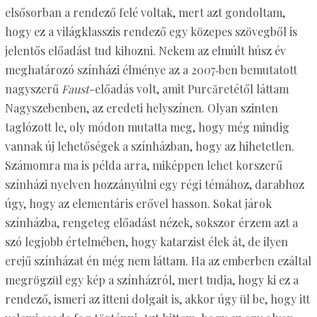
elsősorban a rendező felé voltak, mert azt gondoltam,
hogy ez a világklasszis rendező egy közepes szövegből is
jelentős előadást tud kihozni. Nekem az elmúlt húsz év
meghatározó színházi élménye az a 2007‑ben bemutatott
nagyszerű
Faust
-előadás volt, amit Purcăretétől láttam
Nagyszebenben, az eredeti helyszínen. Olyan szinten
taglózott le, oly módon mutatta meg, hogy még mindig
vannak új lehetőségek a színházban, hogy az hihetetlen.
Számomra ma is példa arra, miképpen lehet korszerű
színházi nyelven hozzányúlni egy régi témához, darabhoz
úgy, hogy az elementáris erővel hasson. Sokat járok
színházba, rengeteg előadást nézek, sokszor érzem azt a
szó legjobb értelmében, hogy katarzist élek át, de ilyen
erejű színházat én még nem láttam. Ha az emberben ezáltal
megrögzül egy kép a színházról, mert tudja, hogy ki ez a
rendező, ismeri az itteni dolgait is, akkor úgy ül be, hogy itt