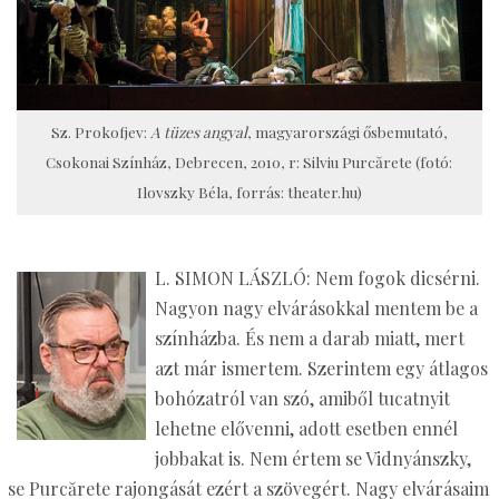
Sz. Prokofjev:
A tüzes angyal
, magyarországi ősbemutató,
Csokonai Színház, Debrecen, 2010, r: Silviu Purcărete (fotó:
Ilovszky Béla, forrás: theater.hu)
L. SIMON LÁSZLÓ: Nem fogok dicsérni.
Nagyon nagy elvárásokkal mentem be a
színházba. És nem a darab miatt, mert
azt már ismertem. Szerintem egy átlagos
bohózatról van szó, amiből tucatnyit
lehetne elővenni, adott esetben ennél
jobbakat is. Nem értem se Vidnyánszky,
se Purcărete rajongását ezért a szövegért. Nagy elvárásaim