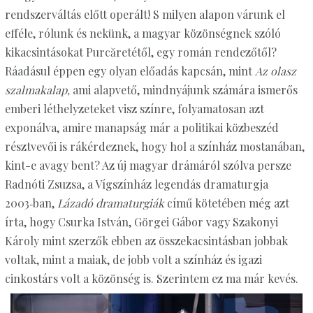
rendszerváltás előtt operált! S milyen alapon várunk el
efféle, rólunk és nekünk, a magyar közönségnek szóló
kikacsintásokat Purcăretétől, egy román rendezőtől?
Ráadásul éppen egy olyan előadás kapcsán, mint
Az olasz
szalmakalap,
ami alapvető, mindnyájunk számára ismerős
emberi léthelyzeteket visz színre, folyamatosan azt
exponálva, amire manapság már a politikai közbeszéd
résztvevői is rákérdeznek, hogy hol a színház mostanában,
kint-e avagy bent? Az új magyar drámáról szólva persze
Radnóti Zsuzsa, a Vígszínház legendás dramaturgja
2003‑ban,
Lázadó dramaturgiák
című kötetében még azt
írta, hogy Csurka István, Görgei Gábor vagy Szakonyi
Károly mint szerzők ebben az összekacsintásban jobbak
voltak, mint a maiak, de jobb volt a színház és igazi
cinkostárs volt a közönség is. Szerintem ez ma már kevés.