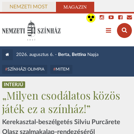
MAGAZIN
NEMZETI MOST
2026. augusztus 6. -
Berta, Bettina
Napja
SZÍNHÁZI OLIMPIA
MITEM
INTERJÚ
„Milyen csodálatos közös
játék ez a színház!”
Kerekasztal-beszélgetés Silviu Purcărete
Olasz szalmakalap-rendezéséről