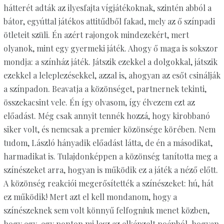
hátterét adták az ilyesfajta vígjátékoknak, szintén abból a
bátor, egyúttal játékos attitűdből fakad, mely az ő színpadi
ötleteit szüli. Én azért rajongok mindezekért, mert
olyanok, mint egy gyermeki játék. Ahogy ő maga is sokszor
mondja: a színház játék. Játszik ezekkel a dolgokkal, játszik
ezekkel a leleplezésekkel, azzal is, ahogyan az esőt csinálják
a színpadon. Beavatja a közönséget, partnernek tekinti,
összekacsint vele. Én így olvasom, így élvezem ezt az
előadást. Még csak annyit tennék hozzá, hogy kirobbanó
siker volt, és nemcsak a premier közönsége körében. Nem
tudom, László hányadik előadást látta, de én a másodikat,
harmadikat is. Tulajdonképpen a közönség tanította meg a
színészeket arra, hogyan is működik ez a játék a néző előtt.
A közönség reakciói megerősítették a színészeket: hú, hát
ez működik! Mert azt el kell mondanom, hogy a
színészeknek sem volt könnyű felfogniuk menet közben,
hogy egy-egy ponton mi lesz az elképzelt poénból, hogyan