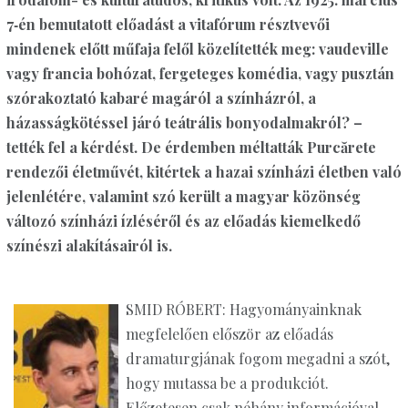
7‑én bemutatott előadást a vitafórum résztvevői
mindenek előtt műfaja felől közelítették meg: vaudeville
vagy francia bohózat, fergeteges komédia, vagy pusztán
szórakoztató kabaré magáról a színházról, a
házasságkötéssel járó teátrális bonyodalmakról? –
tették fel a kérdést. De érdemben méltatták Purcărete
rendezői életművét, kitértek a hazai színházi életben való
jelenlétére, valamint szó került a magyar közönség
változó színházi ízléséről és az előadás kiemelkedő
színészi alakításairól is.
SMID RÓBERT: Hagyományainknak
megfelelően először az előadás
dramaturgjának fogom megadni a szót,
hogy mutassa be a produkciót.
Előzetesen csak néhány információval