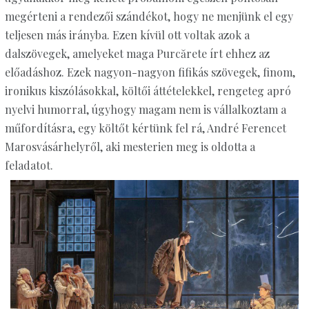
megérteni a rendezői szándékot, hogy ne menjünk el egy
teljesen más irányba. Ezen kívül ott voltak azok a
dalszövegek, amelyeket maga Purcărete írt ehhez az
előadáshoz. Ezek nagyon-nagyon fifikás szövegek, finom,
ironikus kiszólásokkal, költői áttételekkel, rengeteg apró
nyelvi humorral, úgyhogy magam nem is vállalkoztam a
műfordításra, egy költőt kértünk fel rá, André Ferencet
Marosvásárhelyről, aki mesterien meg is oldotta a
feladatot.