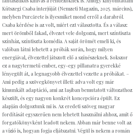
fantasztikus kihívás a rendezőknek is. Amúgy kinyomtattam
Kútszegi Csaba interjúját (Nemzeti Magazin, 2025. március),
melyben Purcărete is ilyesmiket mond erről a darabról.
Csaba kérdése is az volt, miért ezt választotta. És a válasz:
mert örömből fakad, élvezet vele dolgozni, mert színtiszta
színház, színtiszta komédia. A saját örömét emeli ki, és
valóban látni lehetett a próbák során, hogy milyen
energiával, élvezettel játszott elő a színészeknek. Sokszor
ez a nagytermetű ember, egy-egy pillanatra gyerekké
lényegült át, a legnagyobb élvezettel vezette a próbákat. –
Ami pedig a szövegkönyvet illeti: adva volt egy már
kimunkált adaptáció, ami az Iașiban bemutatott változathoz
készült, és egy nagyon konkrét koncepcióra épült. Ez
alapján dolgoztunk mi is. Az eredeti szöveg magyar
fordítását egyszerűen nem lehetett használni ahhoz, amit ő
forgatókönyvként leadott nekem. Abban már benne volt az
a vízió is, hogyan fogja eljátszatni. Végül is nekem a román