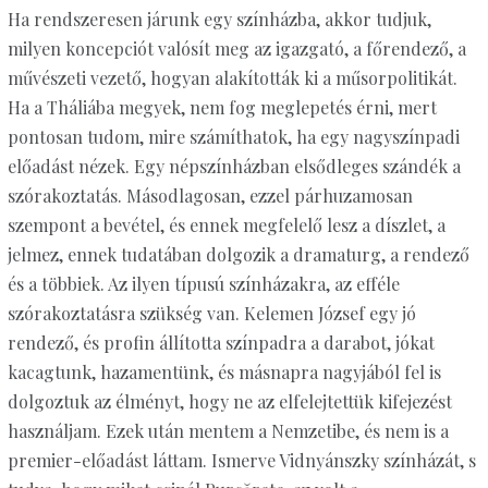
Ha rendszeresen járunk egy színházba, akkor tudjuk,
milyen koncepciót valósít meg az igazgató, a főrendező, a
művészeti vezető, hogyan alakították ki a műsorpolitikát.
Ha a Tháliába megyek, nem fog meglepetés érni, mert
pontosan tudom, mire számíthatok, ha egy nagyszínpadi
előadást nézek. Egy népszínházban elsődleges szándék a
szórakoztatás. Másodlagosan, ezzel párhuzamosan
szempont a bevétel, és ennek megfelelő lesz a díszlet, a
jelmez, ennek tudatában dolgozik a dramaturg, a rendező
és a többiek. Az ilyen típusú színházakra, az efféle
szórakoztatásra szükség van. Kelemen József egy jó
rendező, és profin állította színpadra a darabot, jókat
kacagtunk, hazamentünk, és másnapra nagyjából fel is
dolgoztuk az élményt, hogy ne az elfelejtettük kifejezést
használjam. Ezek után mentem a Nemzetibe, és nem is a
premier-előadást láttam. Ismerve Vidnyánszky színházát, s