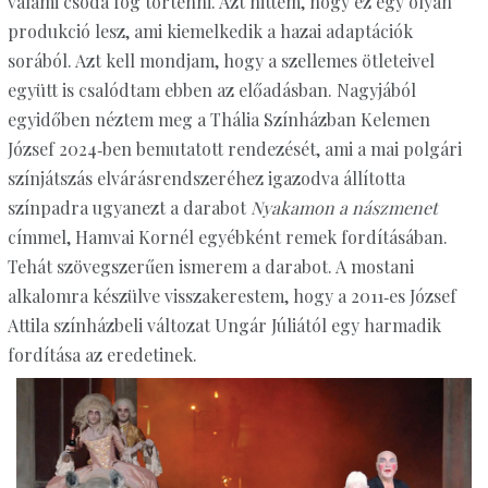
valami csoda fog történni. Azt hittem, hogy ez egy olyan
produkció lesz, ami kiemelkedik a hazai adaptációk
sorából. Azt kell mondjam, hogy a szellemes ötleteivel
együtt is csalódtam ebben az előadásban. Nagyjából
egyidőben néztem meg a Thália Színházban Kelemen
József 2024‑ben bemutatott rendezését, ami a mai polgári
színjátszás elvárásrendszeréhez igazodva állította
színpadra ugyanezt a darabot
Nyakamon a nászmenet
címmel, Hamvai Kornél egyébként remek fordításában.
Tehát szövegszerűen ismerem a darabot. A mostani
alkalomra készülve visszakerestem, hogy a 2011‑es József
Attila színházbeli változat Ungár Júliától egy harmadik
fordítása az eredetinek.