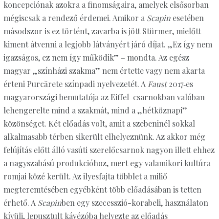
koncepciónak azokra a finomságaira, amelyek elsősorban
mégiscsak a rendező érdemei. Amikor a
Scapin
esetében
másodszor is ez történt, zavarba is jött Stürmer, mielőtt
kiment átvenni a legjobb látványért járó díjat. „Ez így nem
igazságos, ez nem így működik” – mondta. Az egész
magyar „színházi szakma” nem értette vagy nem akarta
érteni Purcărete színpadi nyelvezetét. A
Faust
2017‑es
magyarországi bemutatója az Eiffel-csarnokban valóban
lehengerelte mind a szakmát, mind a „hétköznapi”
közönséget. Két előadás volt, amit a szebeninél sokkal
alkalmasabb térben sikerült elhelyeznünk. Az akkor még
felújítás előtt álló vasúti szerelőcsarnok nagyon illett ehhez
a nagyszabású produkcióhoz, mert egy valamikori kultúra
romjai közé került. Az ilyesfajta többlet a miliő
megteremtésében egyébként több előadásában is tetten
érhető. A
Scapin
ben egy szecesszió-korabeli, használaton
kívüli, lepusztult kávézóba helyezte az előadás