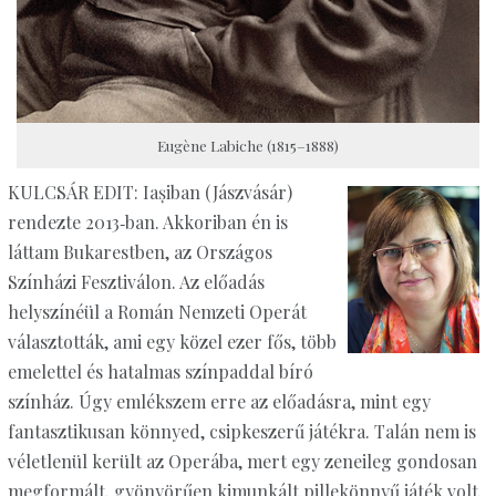
Eugène Labiche (1815–1888)
KULCSÁR EDIT: Iașiban (Jászvásár)
rendezte 2013‑ban. Akkoriban én is
láttam Bukarestben, az Országos
Színházi Fesztiválon. Az előadás
helyszínéül a Román Nemzeti Operát
választották, ami egy közel ezer fős, több
emelettel és hatalmas színpaddal bíró
színház. Úgy emlékszem erre az előadásra, mint egy
fantasztikusan könnyed, csipkeszerű játékra. Talán nem is
véletlenül került az Operába, mert egy zeneileg gondosan
megformált, gyönyörűen kimunkált pillekönnyű játék volt