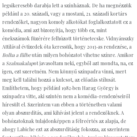
legsikeresebb darabja lett a színháznak. De ha megnézzük
például a 20. századi, vagy a mostani, 21. századi kortárs
rendezőket, nagyon komoly alkotókat foglalkoztatott ez a
komédia, ami azt bizonyítja, hogy több ez, mint
énekszámok füzérére felhúzott történetecske. Vidnyánszky
Attilával évtizedek óta keressük, hogy 2013‑as rendezése, a
Bolha a fülbe
után milyen bohózatot vihetne színre. Amikor
a
Szalmakalap
ot javasoltam neki, egyből azt mondta, na, ez
igen, ezt szeretném. Nem könnyű színpadra vinni, mert
meg kell találni hozzá a kulcsot, az előadás stílusát.
Említhetem, hogy például 1982‑ben Harag György is
színpadra vitte, aki szintén nem a komédia-rendezéseiről
híresült el. Szerintem van ebben a történetben valami
olyan abszurditás, ami kihívást jelent a rendezőknek. A
bohózatoknak tulajdonképpen a félreértés az alapja, de
ahogy Labiche ezt az abszurditásig fokozza, az szerintem