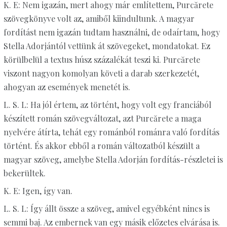
K. E: Nem igazán, mert ahogy már említettem, Purcărete
szövegkönyve volt az, amiből kiindultunk. A magyar
fordítást nem igazán tudtam használni, de odaírtam, hogy
Stella Adorjántól vettünk át szövegeket, mondatokat. Ez
körülbelül a textus húsz százalékát teszi ki. Purcărete
viszont nagyon komolyan követi a darab szerkezetét,
ahogyan az események menetét is.
L. S. L: Ha jól értem, az történt, hogy volt egy franciából
készített román szövegváltozat, azt Purcărete a maga
nyelvére átírta, tehát egy románból románra való fordítás
történt. És akkor ebből a román változatból készült a
magyar szöveg, amelybe Stella Adorján fordítás-részletei is
bekerültek.
K. E: Igen, így van.
L. S. L: Így állt össze a szöveg, amivel egyébként nincs is
semmi baj. Az embernek van egy másik előzetes elvárása is.