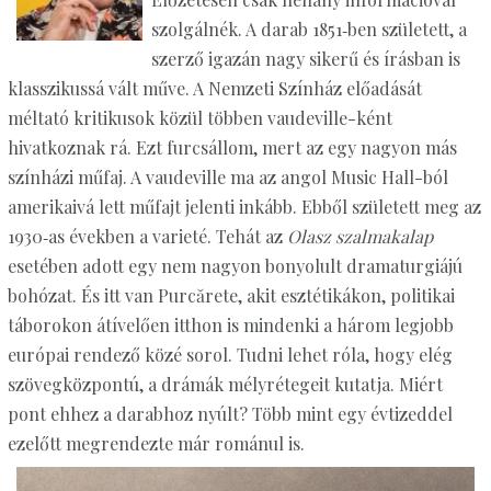
szolgálnék. A darab 1851‑ben született, a
szerző igazán nagy sikerű és írásban is
klasszikussá vált műve. A Nemzeti Színház előadását
méltató kritikusok közül többen vaudeville-ként
hivatkoznak rá. Ezt furcsállom, mert az egy nagyon más
színházi műfaj. A vaudeville ma az angol Music Hall-ból
amerikaivá lett műfajt jelenti inkább. Ebből született meg az
1930‑as években a varieté. Tehát az
Olasz szalmakalap
esetében adott egy nem nagyon bonyolult dramaturgiájú
bohózat. És itt van Purcărete, akit esztétikákon, politikai
táborokon átívelően itthon is mindenki a három legjobb
európai rendező közé sorol. Tudni lehet róla, hogy elég
szövegközpontú, a drámák mélyrétegeit kutatja. Miért
pont ehhez a darabhoz nyúlt? Több mint egy évtizeddel
ezelőtt megrendezte már románul is.