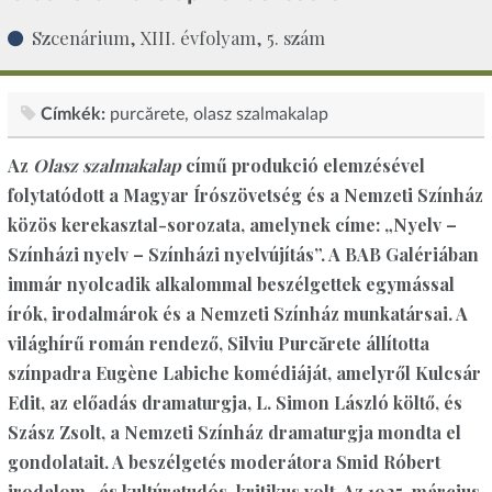
Szcenárium, XIII. évfolyam, 5. szám
Címkék:
purcărete
olasz szalmakalap
Az
Olasz szalmakalap
című produkció elemzésével
folytatódott a Magyar Írószövetség és a Nemzeti Színház
közös kerekasztal-sorozata, amelynek címe: „Nyelv –
Színházi nyelv – Színházi nyelvújítás”. A BAB Galériában
immár nyolcadik alkalommal beszélgettek egymással
írók, irodalmárok és a Nemzeti Színház munkatársai. A
világhírű román rendező, Silviu Purcărete állította
színpadra Eugène Labiche komédiáját, amelyről Kulcsár
Edit, az előadás dramaturgja, L. Simon László költő, és
Szász Zsolt, a Nemzeti Színház dramaturgja mondta el
gondolatait. A beszélgetés moderátora Smid Róbert
irodalom- és kultúratudós, kritikus volt. Az 1925. március