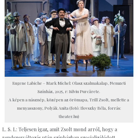
Eugene Labiche – Mark Michel: Olasz szalmakalap, Nemzeti
Színház, 2025, r: Silviu Purcărete.
A képen a násznép, középen az örömapa, Trill Zsolt, mellette a
menyasszony, Polyák Anita (fotó: Ilovszky Béla, forrás:
theater.hu)
L. S. L: Teljesen igaz, amit Zsolt mond arról, hogy a
rendszerváltozás után színházban szocializálódott