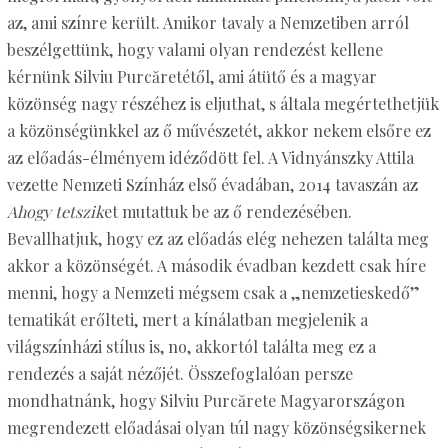
az, ami színre került. Amikor tavaly a Nemzetiben arról
beszélgettünk, hogy valami olyan rendezést kellene
kérnünk Silviu Purcăretétől, ami átütő és a magyar
közönség nagy részéhez is eljuthat, s általa megértethetjük
a közönségünkkel az ő művészetét, akkor nekem elsőre ez
az előadás-élményem idéződött fel. A Vidnyánszky Attila
vezette Nemzeti Színház első évadában, 2014 tavaszán az
Ahogy tetszik
et mutattuk be az ő rendezésében.
Bevallhatjuk, hogy ez az előadás elég nehezen találta meg
akkor a közönségét. A második évadban kezdett csak híre
menni, hogy a Nemzeti mégsem csak a „nemzetieskedő”
tematikát erőlteti, mert a kínálatban megjelenik a
világszínházi stílus is, no, akkortól találta meg ez a
rendezés a saját nézőjét. Összefoglalóan persze
mondhatnánk, hogy Silviu Purcărete Magyarországon
megrendezett előadásai olyan túl nagy közönségsikernek