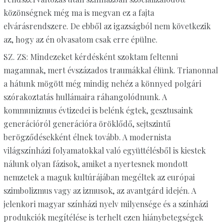
közönségnek még ma is megvan ez a fajta
elvárásrendszere. De ebből az igazságból nem következik
az, hogy az én olvasatom csak erre épülne.
SZ. ZS: Mindezeket kérdésként szoktam feltenni
magamnak, mert évszázados traumákkal élünk. Trianonnal
a hátunk mögött még mindig nehéz a könnyed polgári
szórakoztatás hullámaira ráhangolódnunk. A
kommunizmus évtizedei is belénk égtek, gesztusaink
generációról generációra öröklődő, sejtszintű
berögződésekként élnek tovább. A modernista
világszínházi folyamatokkal való együttélésből is kiestek
nálunk olyan fázisok, amiket a nyertesnek mondott
nemzetek a maguk kultúrájában megéltek az európai
szimbolizmus vagy az izmusok, az avantgárd idején. A
jelenkori magyar színházi nyelv milyensége és a színházi
produkciók megítélése is terhelt ezen hiánybetegségek