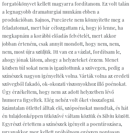
forgatókönyvet kellett magyarra fordítanom. Ez volt talán
a legnagyobb dramaturgiai munkám ebben a
produkcióban. Sajnos, Purcărete nem könnyítette meg a
feladatomat, mert bár célozgattam rá, hogy jó lenne, ha
megkapnám a korábbi előadás felvételét, mert akkor
jobban érteném, csak annyit mondott, hogy nem, nem,
nem, most újra szüljük. Itt van ez a vázlat, fordítsam le,
ahogy jónak látom, ahogy a helyzeteket érzem. Menet
közben túl sokat nem is igazítottunk a szövegen, pedig a
színészek nagyon igényelték volna. Várták volna az eredeti
szövegből fakadó, ok-okozati viszonyokhoz illő poénokat.
Úgy érzékeltem, hogy nem az adott helyzetben lévő
humorra figyeltek. Elég nehéz volt őket visszafogni.
Számtalan ötlettel álltak elő, szópoénokat mondtak, és hát
én tulajdonképpen ütközővé váltam köztük és Silviu között.
Egyrészt értettem a színészek igényeit a poentírozásra,
ugyanakkor meg kellett próbálnom egészen pontosan