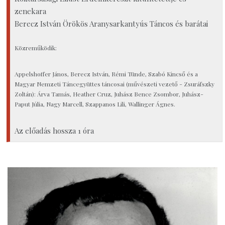
zenekara
Berecz István Örökös Aranysarkantyús Táncos és barátai
Közreműködik:
Appelshoffer János, Berecz István, Rémi Tünde, Szabó Kincső és a
Magyar Nemzeti Táncegyüttes táncosai (művészeti vezető - Zsuráfszky
Zoltán): Árva Tamás, Heather Cruz, Juhász Bence Zsombor, Juhász-
Paput Júlia, Nagy Marcell, Szappanos Lili, Wallinger Ágnes.
Az előadás hossza 1 óra