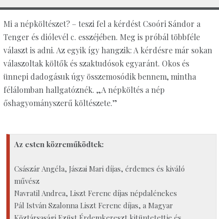
Mi a népköltészet? – teszi fel a kérdést Csoóri Sándor a
Tenger és diólevél c. esszéjében. Meg is próbál többféle
választ is adni. Az egyik így hangzik: A kérdésre már sokan
válaszoltak költők és szaktudósok egyaránt. Okos és
ünnepi dadogásuk úgy összemosódik bennem, mintha
félálomban hallgatóznék. „A népköltés a nép
őshagyományszerű költészete.”
Az esten közreműködtek:
Császár Angéla, Jászai Mari díjas, érdemes és kiváló
művész
Navratil Andrea, Liszt Ferenc díjas népdalénekes
Pál István Szalonna Liszt Ferenc díjas, a Magyar
Köztársasági Ezüst Érdemkereszt kitüntetettje és