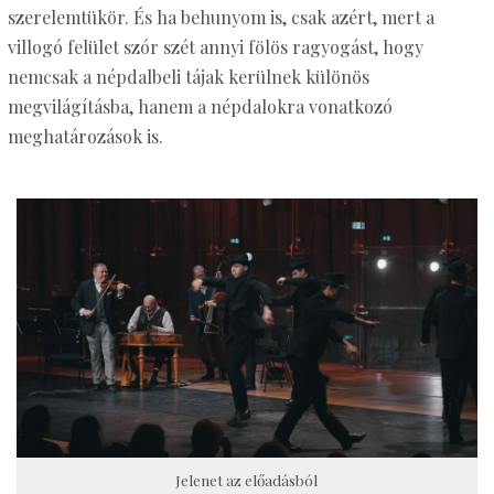
szerelemtükör. És ha behunyom is, csak azért, mert a
villogó felület szór szét annyi fölös ragyogást, hogy
nemcsak a népdalbeli tájak kerülnek különös
megvilágításba, hanem a népdalokra vonatkozó
meghatározások is.
Jelenet az előadásból