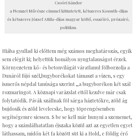
Csoóri Sándor
a Nemzet Művésze címmel kitüntetett, kétszeres Kossuth-díjas
és kétszeres József Attila-díjas magyar költő, esszéíró, prózaíró,
politikus.
Hiába gyullad ki előttem még számos meghatározás, egyik
sem elégít ki; helyettük homályos nyugtalanságot érzek.
Környezetem kő- és betonvilágát váratlanul fölborzolja a
Dunáról fújó szél,bugyborékokat támaszt a vízen, s egy
ismerős népdal tanúsága szerint „a bugyborékon két szál
rozmaringot. A köznapi varázslat ettől kezdve már csak
folytatódik. Pávák szállnak föl sárga háztetőkre, zöld ág
bujdosik és zöld levelecske, hogy töprengésemben
segítségemre siessen. S be se kell már hunyni a szememet,
hogy a számlálhatatlan éjszaka közül azt az egyetlen egyet
láthassam, midőn két fa között süt ki a Hold, e földig érő