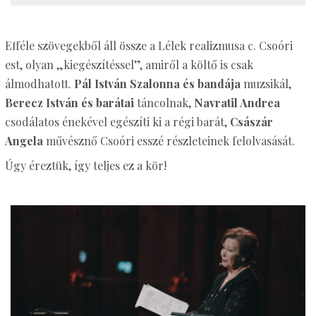
Efféle szövegekből áll össze a Lélek realizmusa c. Csoóri
est, olyan „kiegészítéssel”, amiről a költő is csak
álmodhatott.
Pál István Szalonna és bandája
muzsikál,
Berecz István és barátai
táncolnak,
Navratil Andrea
csodálatos énekével egészíti ki a régi barát,
Császár
Angela
művésznő Csoóri esszé részleteinek felolvasását.
Úgy éreztük, így teljes ez a kör!