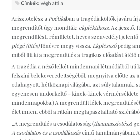
Címkék:
végh attila
Arisztotelész a
Poétiká
ban a tragédiaköltők javára ír
megrendítőt úgy mondták:
ekpléktikosz
. Az ijesztő,
megrendülést, rémületet, heves szenvedélyt jelentő
plégé
(ütés)
főnévre megy vissza.
Ekplésszó
pedig ann
miből üti ki a megrendülés a tragikus előadást átélő 
A tragédia a néző lelkét mindennapi létmódjából üti ki
felszíni belekeveredettségéből, megnyitva előtte az ut
odahagyott, hétköznapi világába, azt súlytalannak, s
egyenesen undorkeltő – kinek-kinek vérmérséklete s
mindennapokba.) A megrendült lélek megrendülésében
élet innen, ebből a ritkán megtapasztalható szférából
„A megrendülés a csodálatosság (
thaumasziotész
) g
A csodálatos és a csodálkozás
című tanulmányában. 