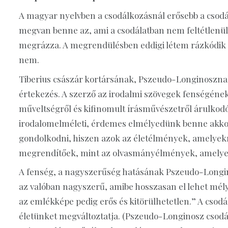
A magyar nyelvben a csodálkozásnál erősebb a csodá
megvan benne az, ami a csodálatban nem feltétlenül:
megrázza. A megrendülésben eddigi létem rázkódik m
nem.
Tiberius császár kortársának, Pszeudo-Longinoszn
értekezés. A szerző az irodalmi szövegek fenségének 
műveltségről és kifinomult írásművészetről árulkod
irodalomelméleti, érdemes elmélyedünk benne akkor 
gondolkodni, hiszen azok az életélmények, amelyekr
megrendítőek, mint az olvasmányélmények, amelyek
A fenség, a nagyszerűség hatásának Pszeudo-Longino
az valóban nagyszerű, amibe hosszasan el lehet mély
az emlékképe pedig erős és kitörülhetetlen.” A cso
életünket megváltoztatja. (Pszeudo-Longinosz csodál