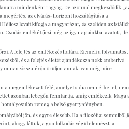
illanatra mindenként ragyog. De azonnal megkezdődik „a
a megértés, az elvárás-horizont hozzátágítása a
liosz lovait kifogja a magyarázat, és szelíden az istálló
an. Csodás emlékét őrzi még az így napjainkba-avatott, de
rzi. A felejtés az emlékezés határa. Kiemeli a folyamatos,
zésből, és a felejtés életét ajándékozza neki: emberivé
hogy onnan visszatérőn örüljön annak: van még mire
 van a megemlékezett felé, amelyet soha nem érhet el, nem
ttet azonban lebegőn fenntartja, amíg emlékezik. Maga 
re homályosulón remeg a belső gyertyafényben.
mályából jön, és egyre élesebb. Ha a filozófiai semmiből j
erint, ahogy láttuk, a gondolkodás végül elemészti a