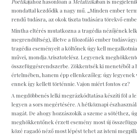
Poétiká
jához hasonlóan a
Metafiziká
ban is megjelenik
mondattal kezdődik a nagy mű. „Minden ember termé
rendű tudásra, az okok tiszta tudására törekvő ember
Mintha eltérés mutatkozna a tragédia nézőjének lel
megrendültség), illetve a filozofáló ember tudásvágyá
tragédia eseményeit a költőnek úgy kell megalkotnia
művei, mondja Arisztotelész. Legyenek meghökkentő
összefüggésrendszerbe. Zökkentsék ki menetéből a h
értelmében, hanem épp ellenkezőleg: úgy legyenek v
ennek így kellett történnie. Vajon miért fontos ez?
A megdöbbenés lelki megrázkódtatása készíti föl a lel
legyen a sors megértésére. A hétköznapi észhasználat
magát. De ahogy hozzászokik a szeme a sötéthez, úgy 
meghökkentőnek érzett esemény most új összefüggés
közé ragadó néző most lépést tehet az isteni megpillan