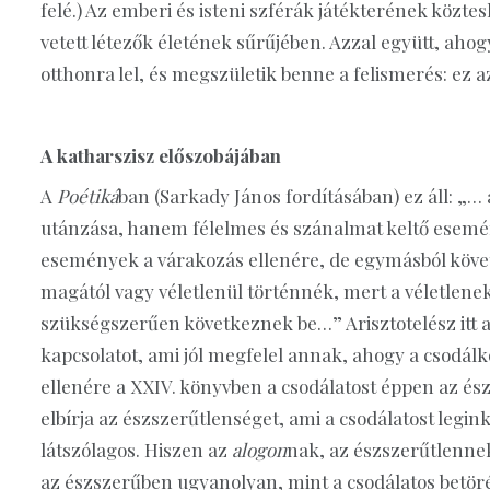
felé.) Az emberi és isteni szférák játékterének közte
vetett létezők életének sűrűjében. Azzal együtt, aho
otthonra lel, és megszületik benne a felismerés: ez a
A katharszisz előszobájában
A
Poétiká
ban (Sarkady János fordításában) ez áll: „
utánzása, hanem félelmes és szánalmat keltő esemény
események a várakozás ellenére, de egymásból követk
magától vagy véletlenül történnék, mert a véletlene
szükségszerűen következnek be…” Arisztotelész itt a 
kapcsolatot, ami jól megfelel annak, ahogy a csodálk
ellenére a XXIV. könyvben a csodálatost éppen az és
elbírja az észszerűtlenséget, ami a csodálatost legi
látszólagos. Hiszen az
alogon
nak, az észszerűtlennek
az észszerűben ugyanolyan, mint a csodálatos betörés