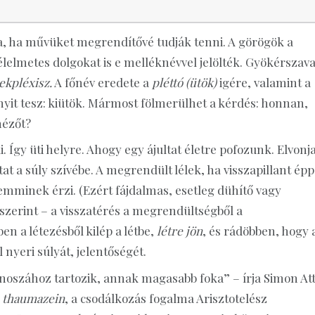
ja, ha művüket megrendítővé tudják tenni. A görögök a
 félelmetes dolgokat is e melléknévvel jelölték. Gyökérszava
ekpléxisz.
A főnév eredete a
pléttó
(ütök)
igére, valamint a
yit tesz: kiütök. Mármost fölmerülhet a kérdés: honnan,
nézőt?
. Így üti helyre. Ahogy egy ájultat életre pofozunk. Elvonj
at a súly szívébe. A megrendült lélek, ha visszapillant épp
emminek érzi. (Ezért fájdalmas, esetleg dühítő vagy
zerint – a visszatérés a megrendültségből a
 a létezésből kilép a létbe,
létre jön
, és rádöbben, hogy 
 nyeri súlyát, jelentőségét.
enoszához tartozik, annak magasabb foka” – írja Simon Att
A
thaumazein
, a csodálkozás fogalma Arisztotelész