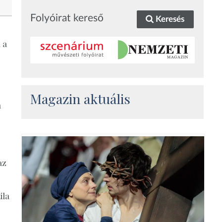
Folyóirat kereső
Keresés
 a
Magazin aktuális
a
az
ila