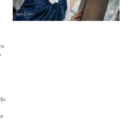
en
b
lja
ai