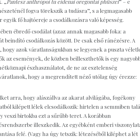
. „
Pantesz anthrópoi tu eidenai oregontai phüszei
” – e
szeténél fogva törekszik a tudásra”, s a legmagasabb
 egyik fő hajtóereje a csodálkozásra való képesség.
kében ébredő csodálat (azaz annak magasabb foka: a
t beindító csodálkozás között. De csak első ránézésre. A
, hogy azok váratlanságukban se legyenek a puszta véletl
k az események, de közben beilleszthetők is egy nagyob
étköznapi észhasználatot, de ne az esztelenség
áratlanok, hogy a megrendített néző utólag úgy érezze:
ket arra, hogy alászállva az akarat alvilágába, fogékony
ból kilépett lélek elcsodálkozik: hirtelen a semmiben talá
veszi birtokba ezt a sűrűbb teret. A korábban
rendszerbe illeszkedik. Az egyébként emberi viszonylat
tása felé. (Vagy ha úgy tetszik: létezéséből kiléphet a lét