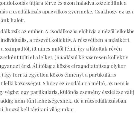
 gondolkodás útjára térve és azon haladva közeledünk a
kodás a csodálkozás apagyilkos gyermeke. Csakhogy ez az 
iánk halott.
sodálkozik az ember. A csodálkozás előhívja a nézői lelkekb
 individuális, a részvét kollektív. A részvétben a másikért
színpadtól, itt nincs mitől félni, így a látottak révén
étként tölti el a lelket. (Ráadásul kétszeresen kollektív
gyanazt érzi. Állítólag a közös elragadtatottság olykor
) Így forr ki egyetlen közös élményt a partikuláris
lelki közösséget. S hogy ez csodálatra méltó, az nem is
y végbe: egy partikuláris, különös esemény észlelése vált
laddig nem tűnt lehetségesnek, de a rácsodálkozásban
, hozzá kell tágítani világunkat.