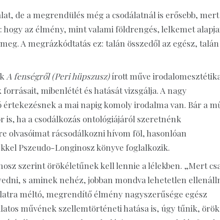
lat, de a megrendülés még a csodálatnál is erősebb, mert
 hogy az élmény, mint valami földrengés, lelkemet alapja
eg. A megrázkódtatás ez: talán összedől az egész, talán
ak
A fenségről
(Peri hüpszusz)
írott műve irodalomesztétika
forrásait, mibenlétét és hatását vizsgálja. A nagy
ó értekezésnek a mai napig komoly irodalma van. Bár a m
is, ha a csodálkozás ontológiájáról szeretnénk
e olvasóimat rácsodálkozni hívom föl, hasonlóan
kel Pszeudo-Longinosz könyve foglalkozik.
sz szerint örökéletűnek kell lennie a lélekben. „Mert cs
edni, s aminek nehéz, jobban mondva lehetetlen ellenálln
dálatra méltó, megrendítő élmény nagyszerűsége egész
atos művének szellemtörténeti hatása is, úgy tűnik, örök