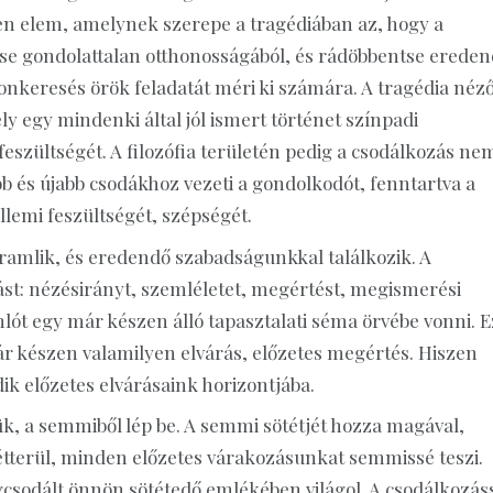
en elem, amelynek szerepe a tragédiában az, hogy a
esse gondolattalan otthonosságából, és rádöbbentse erede
nkeresés örök feladatát méri ki számára. A tragédia néző
y egy mindenki által jól ismert történet színpadi
feszültségét. A filozófia területén pedig a csodálkozás ne
 és újabb csodákhoz vezeti a gondolkodót, fenntartva a
llemi feszültségét, szépségét.
ramlik, és eredendő szabadságunkkal találkozik. A
st: nézésirányt, szemléletet, megértést, megismerési
ót egy már készen álló tapasztalati séma örvébe vonni. E
ár készen valamilyen elvárás, előzetes megértés. Hiszen
k előzetes elvárásaink horizontjába.
k, a semmiből lép be. A semmi sötétjét hozza magával,
zétterül, minden előzetes várakozásunkat semmissé teszi.
gcsodált önnön sötétedő emlékében világol. A csodálkozás