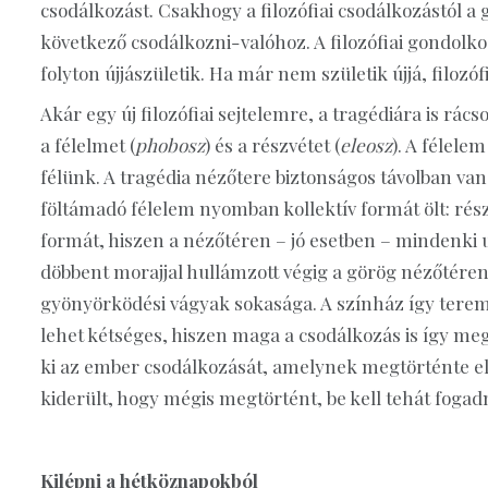
csodálkozást. Csakhogy a filozófiai csodálkozástól a
következő csodálkozni-valóhoz. A filozófiai gondol
folyton újjászületik. Ha már nem születik újjá, filozóf
Akár egy új filozófiai sejtelemre, a tragédiára is rác
a félelmet (
phobosz
) és a részvétet (
eleosz
). A félelem
félünk. A tragédia nézőtere biztonságos távolban van a 
föltámadó félelem nyomban kollektív formát ölt: részv
formát, hiszen a nézőtéren – jó esetben – mindenki u
döbbent morajjal hullámzott végig a görög nézőtéren.
gyönyörködési vágyak sokasága. A színház így teremt 
lehet kétséges, hiszen maga a csodálkozás is így meg
ki az ember csodálkozását, amelynek megtörténte e
kiderült, hogy mégis megtörtént, be kell tehát fogadni
Kilépni a hétköznapokból