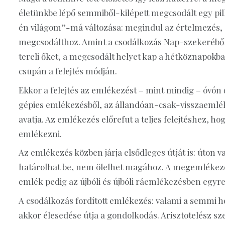
életünkbe lépő semmiből-kilépett megcsodált egy p
én világom”-má változása: megindul az értelmezés, 
megcsodálthoz. Amint a csodálkozás Nap-szekeréből Hé
tereli őket, a megcsodált helyet kap a hétköznapokb
csupán a felejtés módján.
Ekkor a felejtés az emlékezést – mint mindig – óvón ő
gépies emlékezésből, az állandóan-csak-visszaemléke
avatja. Az emlékezés előrefut a teljes felejtéshez, 
emlékezni.
Az emlékezés közben járja elsődleges útját is: úton
határolhat be, nem ölelhet magához. A megemlékeze
emlék pedig az újbóli és újbóli ráemlékezésben egy
A csodálkozás fordított emlékezés: valami a semmi ho
akkor élesedése útja a gondolkodás. Arisztotelész sz