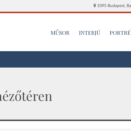
1095 Budapest, Baj
MŰSOR
INTERJÚ
PORTRÉ
 nézőtéren