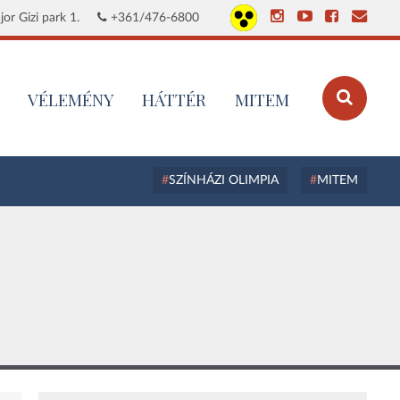
or Gizi park 1.
+361/476-6800
VÉLEMÉNY
HÁTTÉR
MITEM
SZÍNHÁZI OLIMPIA
MITEM