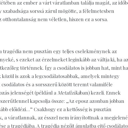
slétében az ember a várt váratlanban találja magát, az időb
gy szabadsága sorssá zárul mögötte, a félelmetesben
z otthontalanság nem véletlen, hiszen ez a sorsa.
… a tragédia nem pusztán egy teljes cselekménynek az
eké, s ezeket az érzelmeket leginkább az váltja ki, ha a
ezőleg történnek. Így a csodálatos is jobban hat, mint h
k közül is azok a legcsodálatosabbak, amelyek mintegy
csodálatos és a sorsszerű között teremt valamiféle
ozás jelenségét (például a
Metafiziká
ban) kezeli. Ennek
zszerűtlennel kapcsolja össze: „Az eposz azonban jobban
nkább előidézi…” Csakhogy ez a kettősség is pusztán
, a váratlannak, az ésszel nem irányítottnak a megjelené
e a tragédiába. A tragédia nézőit ámulatba ejtő csodálato