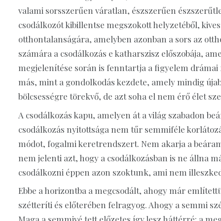
valami sorsszerűen váratlan, észszerűen észszerűtl
csodálkozót kibillentse megszokott helyzetéből, kiv
otthontalanságára, amelyben azonban a sors az ottho
számára a csodálkozás e katharszisz előszobája, amel
megjelenítése során is fenntartja a figyelem drámai 
más, mint a gondolkodás kezdete, amely mindig újabb
bölcsességre törekvő, de azt soha el nem érő élet sze
A csodálkozás kapu, amelyen át a világ szabadon beá
csodálkozás nyitottsága nem tűr semmiféle korlátozá
módot, fogalmi keretrendszert. Nem akarja a beáraml
nem jelenti azt, hogy a csodálkozásban is ne állna m
csodálkozni éppen azon szoktunk, ami nem illeszkedi
Ebbe a horizontba a megcsodált, ahogy már említettü
szétteríti és előterében felragyog. Ahogy a semmi s
Maga a semmivé tett előzetes így lesz háttérré: a me