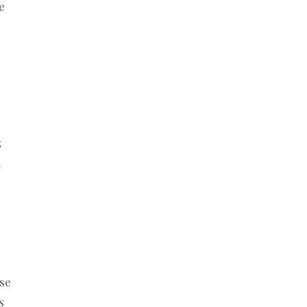
e
z
a
se
s