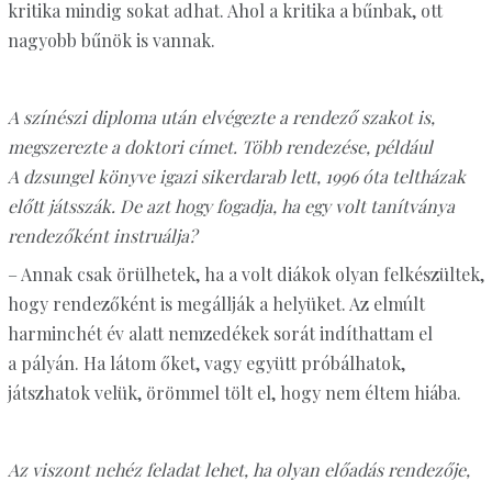
kritika mindig sokat adhat. Ahol a kritika a bűnbak, ott
nagyobb bűnök is vannak.
A színészi diploma után elvégezte a rendező szakot is,
megszerezte a doktori címet. Több rendezése, például
A dzsungel könyve igazi sikerdarab lett, 1996 óta teltházak
előtt játsszák. De azt hogy fogadja, ha egy volt tanítványa
rendezőként instruálja?
– Annak csak örülhetek, ha a volt diákok olyan felkészültek,
hogy rendezőként is megállják a helyüket. Az elmúlt
harminchét év alatt nemzedékek sorát indíthattam el
a pályán. Ha látom őket, vagy együtt próbálhatok,
játszhatok velük, örömmel tölt el, hogy nem éltem hiába.
Az viszont nehéz feladat lehet, ha olyan előadás rendezője,