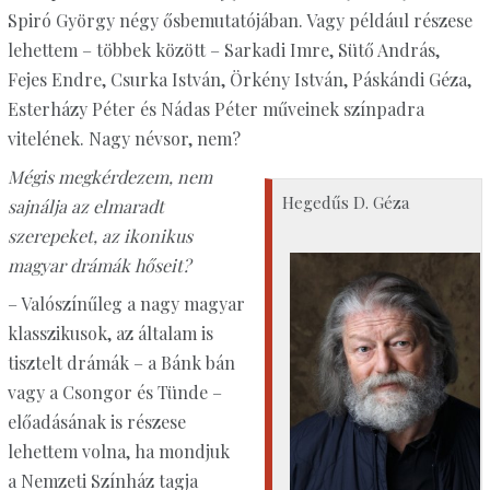
Spiró György négy ősbemutatójában. Vagy például részese
lehettem – többek között – Sarkadi Imre, Sütő András,
Fejes Endre, Csurka István, Örkény István, Páskándi Géza,
Esterházy Péter és Nádas Péter műveinek színpadra
vitelének. Nagy névsor, nem?
Mégis megkérdezem, nem
Hegedűs D. Géza
sajnálja az elmaradt
szerepeket, az ikonikus
magyar drámák hőseit?
– Valószínűleg a nagy magyar
klasszikusok, az általam is
tisztelt drámák – a Bánk bán
vagy a Csongor és Tünde –
előadásának is részese
lehettem volna, ha mondjuk
a Nemzeti Színház tagja