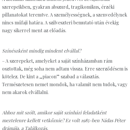
szerepeikben, gyakran abszurd, tragikomikus, érzéki
pillanatokat teremtve. A személyességnek, a szenvedélynek
nincs műfaji határa. A szilveszteri bemutató után évekig
nagy sikerrel ment az előadás.
Színészként mindig mindent elvállal?
– A szerepeket, amelyeket a saját színházamban rám
osztottak, még soha nem adtam vissza. Erre szerződésem is
kötelez. De kint a „piacon” szabad a választás.
Természetesen nemet mondok, ha valamit nem tudok, vagy
nem akarok elvállalni.
Ahhoz mit szólt, amikor saját színházi feladatként
meztelenre kellett vetkőznie? Ez volt 1985-ben Nádas Péter
drámája, a Találkozás.