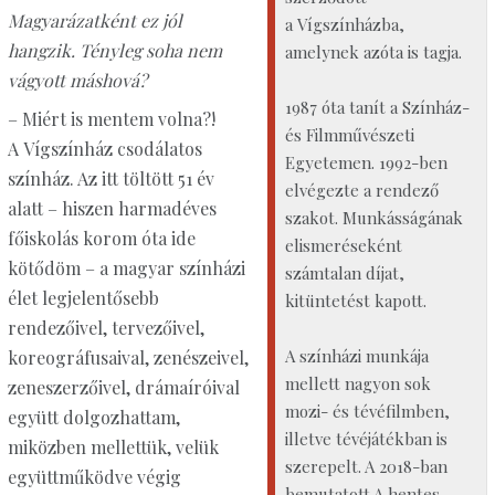
Magyarázatként ez jól
a Vígszínházba,
hangzik. Tényleg soha nem
amelynek azóta is tagja.
vágyott máshová?
1987 óta tanít a Színház-
– Miért is mentem volna?!
és Filmművészeti
A Vígszínház csodálatos
Egyetemen. 1992-ben
színház. Az itt töltött 51 év
elvégezte a rendező
alatt – hiszen harmadéves
szakot. Munkásságának
főiskolás korom óta ide
elismeréseként
kötődöm – a magyar színházi
számtalan díjat,
élet legjelentősebb
kitüntetést kapott.
rendezőivel, tervezőivel,
A színházi munkája
koreográfusaival, zenészeivel,
mellett nagyon sok
zeneszerzőivel, drámaíróival
mozi- és tévéfilmben,
együtt dolgozhattam,
illetve tévéjátékban is
miközben mellettük, velük
szerepelt. A 2018-ban
együttműködve végig
bemutatott A hentes,