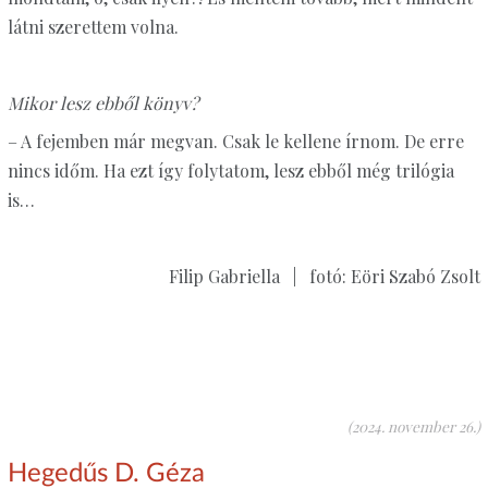
látni szerettem volna.
Mikor lesz ebből könyv?
– A fejemben már megvan. Csak le kellene írnom. De erre
nincs időm. Ha ezt így folytatom, lesz ebből még trilógia
is…
Filip Gabriella | fotó: Eöri Szabó Zsolt
(2024. november 26.)
Hegedűs D. Géza