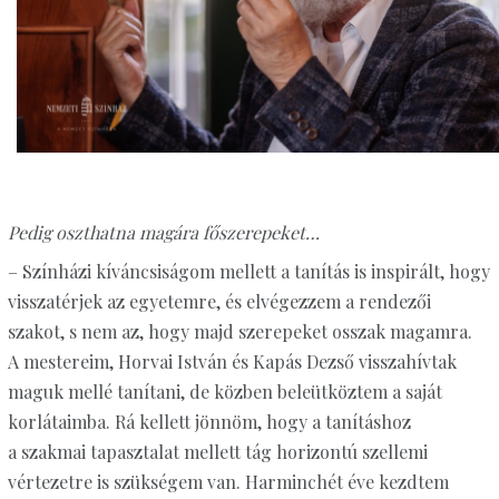
Pedig oszthatna magára főszerepeket…
– Színházi kíváncsiságom mellett a tanítás is inspirált, hogy
visszatérjek az egyetemre, és elvégezzem a rendezői
szakot, s nem az, hogy majd szerepeket osszak magamra.
A mestereim, Horvai István és Kapás Dezső visszahívtak
maguk mellé tanítani, de közben beleütköztem a saját
korlátaimba. Rá kellett jönnöm, hogy a tanításhoz
a szakmai tapasztalat mellett tág horizontú szellemi
vértezetre is szükségem van. Harminchét éve kezdtem