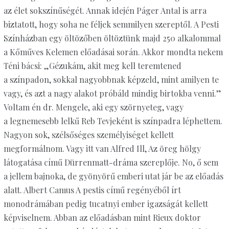
az élet sokszínűségét. Annak idején Páger Antal is arra
biztatott, hogy soha ne féljek semmilyen szereptől. A Pesti
Színházban egy öltözőben öltöztünk majd 250 alkalommal
a Kőműves Kelemen előadásai során. Akkor mondta nekem
Téni bácsi: „Gézukám, akit meg kell teremtened
a színpadon, sokkal nagyobbnak képzeld, mint amilyen te
vagy, és azt a nagy alakot próbáld mindig birtokba venni.”
Voltam én dr. Mengele, aki egy szörnyeteg, vagy
a legnemesebb lelkű Reb Tevjeként is színpadra léphettem.
Nagyon sok, szélsőséges személyiséget kellett
megformálnom. Vagy itt van Alfred Ill, Az öreg hölgy
látogatása című Dürrenmatt-dráma szereplője. No, ő sem
a jellem bajnoka, de gyönyörű emberi utat jár be az előadás
alatt. Albert Camus A pestis című regényéből írt
monodrámában pedig tucatnyi ember igazságát kellett
képviselnem. Abban az előadásban mint Rieux doktor