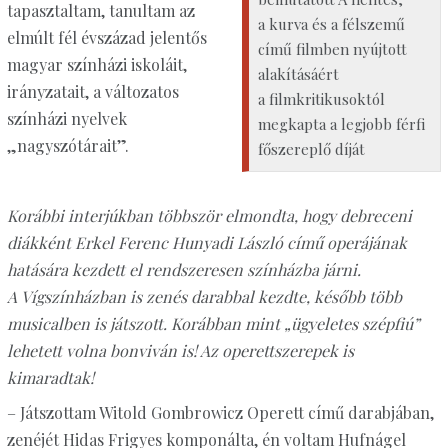
tapasztaltam, tanultam az
a kurva és a félszemű
elmúlt fél évszázad jelentős
című filmben nyújtott
magyar színházi iskoláit,
alakításáért
irányzatait, a változatos
a filmkritikusoktól
színházi nyelvek
megkapta a legjobb férfi
„nagyszótárait”.
főszereplő díját
Korábbi interjúkban többször elmondta, hogy debreceni
diákként Erkel Ferenc Hunyadi László című operájának
hatására kezdett el rendszeresen színházba járni.
A Vígszínházban is zenés darabbal kezdte, később több
musicalben is játszott. Korábban mint „ügyeletes szépfiú”
lehetett volna bonviván is! Az operettszerepek is
kimaradtak!
– Játszottam Witold Gombrowicz Operett című darabjában,
zenéjét Hidas Frigyes komponálta, én voltam Hufnágel