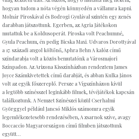
hogyan tudom a nóta végén könnyedén a vállamra kapni.
Molnár Piroskával és Bodrogi Gyulával szintén egy zenés
darabban játszottunk. Egerben, az Agria Játékokon
mutattuk be a Koldusoperát. Piroska volt Peachumné,
Gyula Peachum, én pedig Bicska Maxi. Udvaros Dorottyával
a 17. századi angol költőnő, Aphra Behn A kalóz című
színdarabja volt a közös bemutatónk a Városmajori
Színpadon. Az Arizona Kisszínházban rendeztem James
Joyce Számkivetettek című darabját, és abban Kulka János
volt az egyik főszereplő. Persze a Vígszínházon kívül
a legtöbb színésszel leginkább filmek, tévéjátékok kapcsán
találkoztunk. A Nemzet Színészei közül Cserhalmi
Györggyel például Jancsó Miklós számomra egyik
legemlékezetesebb rendezésében, A zsarnok szíve, avagy
Boccaccio Magyarországon című filmben játszottunk
együtt…