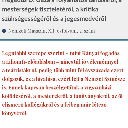
mesterségek tiszteletéről, a kritika
szükségességéről és a jegesmedvéről
Nemzeti Magazin, XII. évfolyam, 2. szám
Legutóbbi szerepe szerint – mint Kányai fogadós
a Liliomfi-előadásban – nincs túl jó véleménnyel
a teátristákról, pedig több mint fél évszázada ezért
dolgozik, ez a hivatása, ezért lett a Nemzet Színésze
is. Ennek kapcsán beszélgettünk a vígszínházi
kötődéséről, a mesterekről, a tanítványokról, az őt
elismerő kollégákról és a fejben már létező
könyvéről.