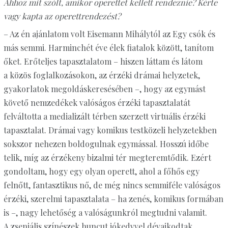
Ahhoz mit szólt, amikor operettet kellett rendeznie? Kérte
vagy kapta az operettrendezést?
– Az én ajánlatom volt Eisemann Mihálytól az Egy csók és
más semmi. Harminchét éve élek fiatalok között, tanítom
őket. Erőteljes tapasztalatom – hiszen láttam és látom
a közös foglalkozásokon, az érzéki drámai helyzetek,
gyakorlatok megoldáskeresésében –, hogy az egymást
követő nemzedékek valóságos érzéki tapasztalatát
felváltotta a medializált térben szerzett virtuális érzéki
tapasztalat. Drámai vagy komikus testközeli helyzetekben
sokszor nehezen boldogulnak egymással. Hosszú időbe
telik, míg az érzékeny bizalmi tér megteremtődik. Ezért
gondoltam, hogy egy olyan operett, ahol a főhős egy
felnőtt, fantasztikus nő, de még nincs semmiféle valóságos
érzéki, szerelmi tapasztalata – ha zenés, komikus formában
is –, nagy lehetőség a valóságunkról megtudni valamit.
A zseniális színészek huncut jókedvvel dévajkodtak