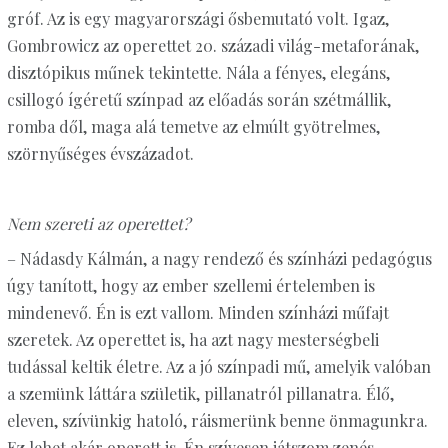
gróf. Az is egy magyarországi ősbemutató volt. Igaz,
Gombrowicz az operettet 20. századi világ-metaforának,
disztópikus műnek tekintette. Nála a fényes, elegáns,
csillogó ígéretű színpad az előadás során szétmállik,
romba dől, maga alá temetve az elmúlt gyötrelmes,
szörnyűséges évszázadot.
Nem szereti az operettet?
– Nádasdy Kálmán, a nagy rendező és színházi pedagógus
úgy tanított, hogy az ember szellemi értelemben is
mindenevő. Én is ezt vallom. Minden színházi műfajt
szeretek. Az operettet is, ha azt nagy mesterségbeli
tudással keltik életre. Az a jó színpadi mű, amelyik valóban
a szemünk láttára születik, pillanatról pillanatra. Élő,
eleven, szívünkig hatoló, ráismerünk benne önmagunkra.
Ez lehet akár operett is. Én szívesen játszom zenés