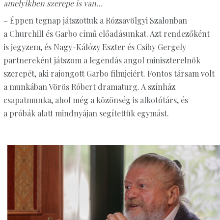
amelyikben szerepe is van…
– Éppen tegnap játszottuk a Rózsavölgyi Szalonban
a Churchill és Garbo című előadásunkat. Azt rendezőként
is jegyzem, és Nagy-Kálózy Eszter és Csiby Gergely
partnereként játszom a legendás angol miniszterelnök
szerepét, aki rajongott Garbo filmjeiért. Fontos társam volt
a munkában Vörös Róbert dramaturg. A színház
csapatmunka, ahol még a közönség is alkotótárs, és
a próbák alatt mindnyájan segítettük egymást.