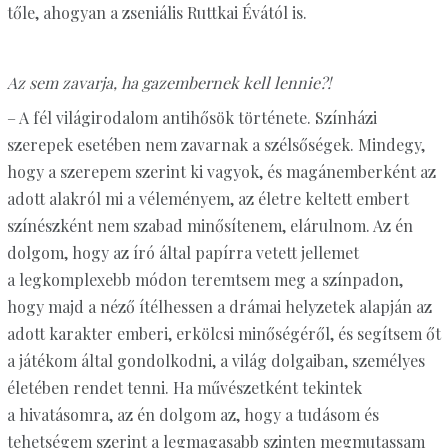
tőle, ahogyan a zseniális Ruttkai Évától is.
Az sem zavarja, ha gazembernek kell lennie?!
– A fél világirodalom antihősök története. Színházi
szerepek esetében nem zavarnak a szélsőségek. Mindegy,
hogy a szerepem szerint ki vagyok, és magánemberként az
adott alakról mi a véleményem, az életre keltett embert
színészként nem szabad minősítenem, elárulnom. Az én
dolgom, hogy az író által papírra vetett jellemet
a legkomplexebb módon teremtsem meg a színpadon,
hogy majd a néző ítélhessen a drámai helyzetek alapján az
adott karakter emberi, erkölcsi minőségéről, és segítsem őt
a játékom által gondolkodni, a világ dolgaiban, személyes
életében rendet tenni. Ha művészetként tekintek
a hivatásomra, az én dolgom az, hogy a tudásom és
tehetségem szerint a legmagasabb szinten megmutassam