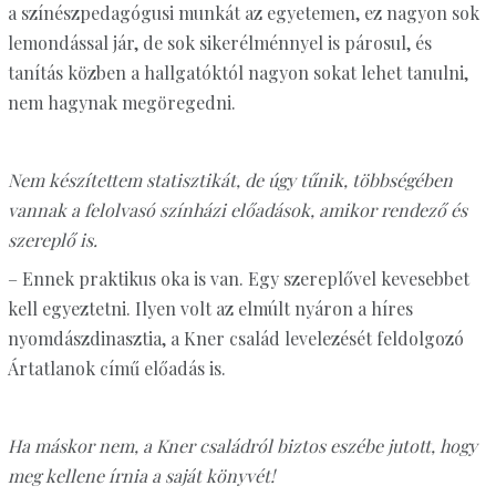
a színészpedagógusi munkát az egyetemen, ez nagyon sok
lemondással jár, de sok sikerélménnyel is párosul, és
tanítás közben a hallgatóktól nagyon sokat lehet tanulni,
nem hagynak megöregedni.
Nem készítettem statisztikát, de úgy tűnik, többségében
vannak a felolvasó színházi előadások, amikor rendező és
szereplő is.
– Ennek praktikus oka is van. Egy szereplővel kevesebbet
kell egyeztetni. Ilyen volt az elmúlt nyáron a híres
nyomdászdinasztia, a Kner család levelezését feldolgozó
Ártatlanok című előadás is.
Ha máskor nem, a Kner családról biztos eszébe jutott, hogy
meg kellene írnia a saját könyvét!