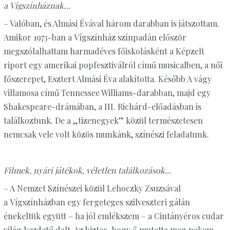
a Vígszínháznak…
– Valóban, és Almási Évával három darabban is játszottam.
Amikor 1973-ban a Vígszínház színpadán először
megszólalhattam harmadéves főiskolásként a Képzelt
riport egy amerikai popfesztiválról című musicalben, a női
főszerepet, Esztert Almási Éva alakította. Később A vágy
villamosa című Tennessee Williams-darabban, majd egy
Shakespeare-drámában, a III. Richárd-előadásban is
találkoztunk. De a „tizenegyek” közül természetesen
nemcsak vele volt közös munkánk, színészi feladatunk.
Filmek, nyári játékok, véletlen találkozások...
– A Nemzet Színészei közül Lehoczky Zsuzsával
a Vígszínházban egy fergeteges szilveszteri gálán
énekeltük együtt – ha jól emlékszem – a Cintányéros cudar
világ kezdetű dalt. Az biztos, hogy ő mutatta meg nekem,