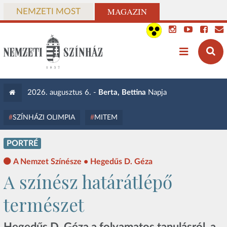
MAGAZIN
NEMZETI MOST
2026. augusztus 6. -
Berta, Bettina
Napja
SZÍNHÁZI OLIMPIA
MITEM
PORTRÉ
A Nemzet Színésze • Hegedűs D. Géza
A színész határátlépő
természet
Hegedűs D. Géza a folyamatos tanulásról, a