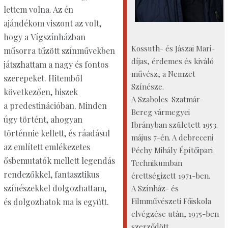
lettem volna. Az én
ajándékom viszont az volt,
hogy a Vígszínházban
​Kossuth- és Jászai Mari-
műsorra tűzött színművekben
díjas, érdemes és kiváló
játszhattam a nagy és fontos
művész, a Nemzet
szerepeket. Hitemből
Színésze.
következően, hiszek
A Szabolcs-Szatmár-
a predestinációban. Minden
Bereg vármegyei
úgy történt, ahogyan
Ibrányban született 1953.
történnie kellett, és ráadásul
május 7-én. A debreceni
az említett emlékezetes
Péchy Mihály Építőipari
ősbemutatók mellett legendás
Technikumban
rendezőkkel, fantasztikus
érettségizett 1971-ben.
színészekkel dolgozhattam,
A Színház- és
Filmművészeti Főiskola
és dolgozhatok ma is együtt.
elvégzése után, 1975-ben
szerződött