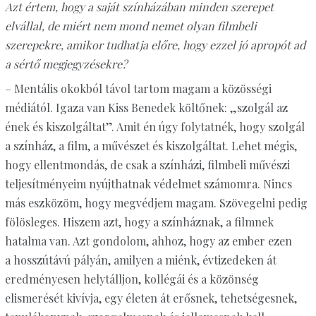
Azt értem, hogy a saját színházában minden szerepet
elvállal, de miért nem mond nemet olyan filmbeli
szerepekre, amikor tudhatja előre, hogy ezzel jó apropót ad
a sértő megjegyzésekre?
– Mentális okokból távol tartom magam a közösségi
médiától. Igaza van Kiss Benedek költőnek: „szolgál az
ének és kiszolgáltat”. Amit én úgy folytatnék, hogy szolgál
a színház, a film, a művészet és kiszolgáltat. Lehet mégis,
hogy ellentmondás, de csak a színházi, filmbeli művészi
teljesítményeim nyújthatnak védelmet számomra. Nincs
más eszközöm, hogy megvédjem magam. Szövegelni pedig
fölösleges. Hiszem azt, hogy a színháznak, a filmnek
hatalma van. Azt gondolom, ahhoz, hogy az ember ezen
a hosszútávú pályán, amilyen a miénk, évtizedeken át
eredményesen helytálljon, kollégái és a közönség
elismerését kivívja, egy életen át erősnek, tehetségesnek,