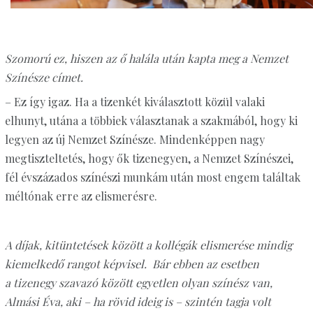
Szomorú ez, hiszen az ő halála után kapta meg a Nemzet
Színésze címet.
– Ez így igaz. Ha a tizenkét kiválasztott közül valaki
elhunyt, utána a többiek választanak a szakmából, hogy ki
legyen az új Nemzet Színésze. Mindenképpen nagy
megtiszteltetés, hogy ők tizenegyen, a Nemzet Színészei,
fél évszázados színészi munkám után most engem találtak
méltónak erre az elismerésre.
A díjak, kitüntetések között a kollégák elismerése mindig
kiemelkedő rangot képvisel. Bár ebben az esetben
a tizenegy szavazó között egyetlen olyan színész van,
Almási Éva, aki – ha rövid ideig is – szintén tagja volt