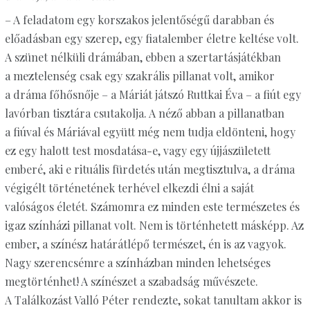
– A feladatom egy korszakos jelentőségű darabban és
előadásban egy szerep, egy fiatalember életre keltése volt.
A szünet nélküli drámában, ebben a szertartásjátékban
a meztelenség csak egy szakrális pillanat volt, amikor
a dráma főhősnője – a Máriát játszó Ruttkai Éva – a fiút egy
lavórban tisztára csutakolja. A néző abban a pillanatban
a fiúval és Máriával együtt még nem tudja eldönteni, hogy
ez egy halott test mosdatása-e, vagy egy újjászületett
emberé, aki e rituális fürdetés után megtisztulva, a dráma
végigélt történetének terhével elkezdi élni a saját
valóságos életét. Számomra ez minden este természetes és
igaz színházi pillanat volt. Nem is történhetett másképp. Az
ember, a színész határátlépő természet, én is az vagyok.
Nagy szerencsémre a színházban minden lehetséges
megtörténhet! A színészet a szabadság művészete.
A Találkozást Valló Péter rendezte, sokat tanultam akkor is