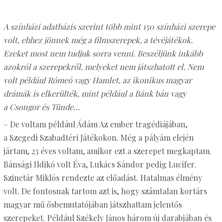
A színházi adatbázis szerint több mint 150 színházi szerepe
volt, ehhez jönnek még a filmszerepek, a tévéjátékok.
Ezeket most nem tudjuk sorra venni. Beszéljünk inkább
azokról a szerepekről, melyeket nem játszhatott el. Nem
volt például Rómeó vagy Hamlet, az ikonikus magyar
drámák is elkerülték, mint például a Bánk bán vagy
a Csongor és Tünde…
– De voltam például Ádám Az ember tragédiájában,
a Szegedi Szabadtéri Játékokon. Még a pályám elején
jártam, 23 éves voltam, amikor ezt a szerepet megkaptam.
Bánsági Ildikó volt Éva, Lukács Sándor pedig Lucifer.
Szinetár Miklós rendezte az előadást. Hatalmas élmény
volt. De fontosnak tartom azt is, hogy számtalan kortárs
magyar mű ősbemutatójában játszhattam jelentős
szerepeket. Például Székely János három új darabjában és