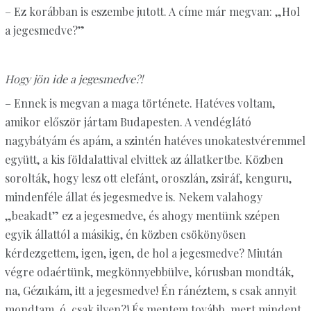
– Ez korábban is eszembe jutott. A címe már megvan: „Hol
a jegesmedve?”
Hogy jön ide a jegesmedve?!
– Ennek is megvan a maga története. Hatéves voltam,
amikor először jártam Budapesten. A vendéglátó
nagybátyám és apám, a szintén hatéves unokatestvéremmel
együtt, a kis földalattival elvittek az állatkertbe. Közben
sorolták, hogy lesz ott elefánt, oroszlán, zsiráf, kenguru,
mindenféle állat és jegesmedve is. Nekem valahogy
„beakadt” ez a jegesmedve, és ahogy mentünk szépen
egyik állattól a másikig, én közben csökönyösen
kérdezgettem, igen, igen, de hol a jegesmedve? Miután
végre odaértünk, megkönnyebbülve, kórusban mondták,
na, Gézukám, itt a jegesmedve! Én ránéztem, s csak annyit
mondtam, ó, csak ilyen?! És mentem tovább, mert mindent