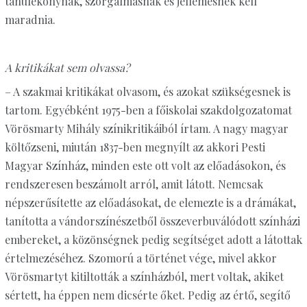
tanulékonynak, szorgalmasnak és jellemesnek kell
maradnia.
A kritikákat sem olvassa?
– A szakmai kritikákat olvasom, és azokat szükségesnek is
tartom. Egyébként 1975-ben a főiskolai szakdolgozatomat
Vörösmarty Mihály színikritikáiból írtam. A nagy magyar
költőzseni, miután 1837-ben megnyílt az akkori Pesti
Magyar Színház, minden este ott volt az előadásokon, és
rendszeresen beszámolt arról, amit látott. Nemcsak
népszerűsítette az előadásokat, de elemezte is a drámákat,
tanította a vándorszínészetből összeverbuválódott színházi
embereket, a közönségnek pedig segítséget adott a látottak
értelmezéséhez. Szomorú a történet vége, mivel akkor
Vörösmartyt kitiltották a színházból, mert voltak, akiket
sértett, ha éppen nem dicsérte őket. Pedig az értő, segítő