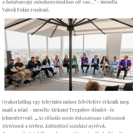
a hatalomvágy mindannyiunkban ott van…”
- mondta
Valerij Fokin rendező.
Gyakorlatilag egy televíziós műsor felvételére érkezik meg
majd a néző – mesélte Alekszej Tregubov díszlet- és
jelmeztervező. „
Az előadás során fokozatosan változások
történnek a térben, különböző színházi nyelvek,