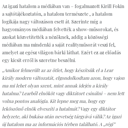
Az igazi hatalom a médiában van – fogalmazott Kirill Fokin
a sajtótájékoztatón, a hatalom természete , a hatalom
logikája nagy változáson esett át. Szerinte míg a
hagyományos médiában felvették a show-műsorokat, és
azokat közvetítették a nézőknek, addig a közösségi
médiában ma mindenki a saját realityműsorát veszi fel,
amelyet az egész világon bárki láthat. Ezért ez az előadás
egy kicsit erről is szeretne beszélni.
„Amikor felmerült az az ötlet, hogy készítsük el a Lear
király modern változatát, elgondolkodtam azon, hogy vajon
ma mi lehet olyan szent, mint annak idején a király
hatalma? Learből elnököt vagy diktátort csinálni – nem lett
volna pontos analógia. Kit lepne meg ma, hogy egy
leköszönő elnök elveszíti a hatalmát? Vagy egy diktátor
helyzete, aki bukása után nevetség tárgyává válik? Az igazi
új hatalom ma az információs térben található. A „régi”