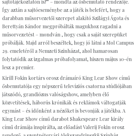
sajtótájékoztatón is!” – mondta az ősbemutató rendezője.
Így aztán a sajtóeseménybe az a játék is belefért, hogy a
darabban műsorvezetői szerepet alakító Szilágyi Ágota és
Berettyán Sándor megpróbálták magukhoz ragadni a
műsorvezetést – mondván , hogy csak a saját szerepüket
próbálják. Majd arról beszéltek, hogy jó látni a Mol Campus
29. emeletéről a Nemzeti Szinházat, ahol hamarosan
folytatódik az izgalmas próbafolyamat, hiszen május 10-én
lesz a premier.
Kirill Fokin kortárs orosz drámaíró King Lear Show című
ősbemutatója egy népszerű televíziós csatorna stúdiójában
játszódó, grandiózus valóságshow, amelyben élő
közvetítések, háborús krónikák és reklámok váltogatják
egymást – és időnként a nézőket is bevonják a játékba. A
King Lear Show című darabot Shakespeare Lear király
című drámája inspirálta, az előadást Valerij Fokin orosz
rendező, a szentpétervári Alekszandrinszkij Színház