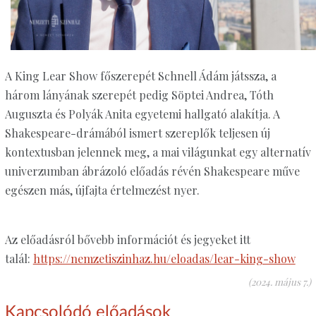
A King Lear Show főszerepét Schnell Ádám játssza, a
három lányának szerepét pedig Söptei Andrea, Tóth
Auguszta és Polyák Anita egyetemi hallgató alakítja. A
Shakespeare-drámából ismert szereplők teljesen új
kontextusban jelennek meg, a mai világunkat egy alternatív
univerzumban ábrázoló előadás révén Shakespeare műve
egészen más, újfajta értelmezést nyer.
Az előadásról bővebb információt és jegyeket itt
talál:
https://nemzetiszinhaz.hu/eloadas/lear-king-show
(2024. május 7.)
Kapcsolódó előadások