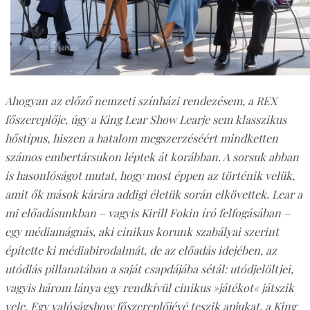
Ahogyan az előző nemzeti színházi rendezésem, a REX
főszereplője, úgy a King Lear Show Learje sem klasszikus
hőstípus, hiszen a hatalom megszerzéséért mindketten
számos embertársukon léptek át korábban. A sorsuk abban
is hasonlóságot mutat, hogy most éppen az történik velük,
amit ők mások kárára addigi életük során elkövettek. Lear a
mi előadásunkban – vagyis Kirill Fokin író felfogásában –
egy médiamágnás, aki cinikus korunk szabályai szerint
építette ki médiabirodalmát, de az előadás idejében, az
utódlás pillanatában a saját csapdájába sétál: utódjelöltjei,
vagyis három lánya egy rendkívül cinikus »játékot« játszik
vele. Egy valóságshow főszereplőjévé teszik apjukat, a King