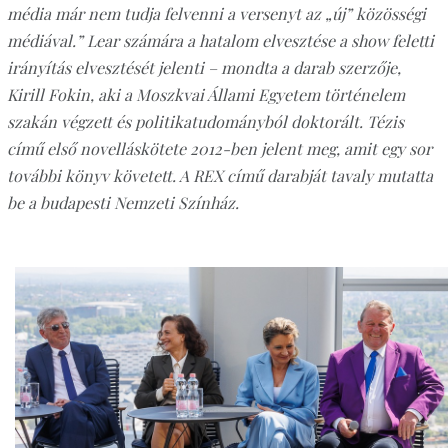
média már nem tudja felvenni a versenyt az „új” közösségi
médiával.” Lear számára a hatalom elvesztése a show feletti
irányítás elvesztését jelenti – mondta a darab szerzője,
Kirill Fokin, aki a Moszkvai Állami Egyetem történelem
szakán végzett és politikatudományból doktorált. Tézis
című első novelláskötete 2012-ben jelent meg, amit egy sor
további könyv követett. A REX című darabját tavaly mutatta
be a budapesti Nemzeti Színház.