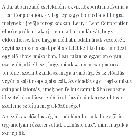
A darabban zajló cselekmény egyik központi motívuma a
Lear Corporation, a világ legnagyobb médiaholdingja,
melynek a jövője forog kockán. Lear, a Lear Corporation
elnöke próbára akarja tenni a három lányát, hogy
eldönthesse, kire hagyja médiabirodalmának vezetését,
végül azonban a saját próbatételét kell kiállnia, mindezt
egy élő show-műsorban. Lear talán az egyetlen olyan
szereplő, aki elhiszi, hogy mindaz, ami a színpadon a
történet szerint zajlik, az maga a valóság, és az előadás
végén a saját csapdájába esik. Az előadás egy tragikomikus
színpadi látomás, amelyben felbukkannak Shakespeare-
idézetek és a főszereplő őrült lázálmán keresztül Lear
szelleme szólítja meg a közönséget.
A nézők az előadás végén rádöbbenhetnek, hogy ők is
ugyanolyan részesei voltak a „műsornak”, mint maguk a
szereplők.