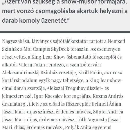
„Azért van szükség a show-műsor formájára,
mert vonzó csomagolásba akartuk helyezni a
darab komoly üzenetét.”
Nagyszabású, látványos sajtótájékoztatót tartott a Nemzeti
Színház a Mol Campus SkyDeck teraszán. Az eseményen
részt vettek a King Lear Show ősbemutató főszereplői és
alkotói: Valerij Fokin rendező, a szentpétervári
Alekszandrinszkij Színház vezetője, Kirill Fokin, az orosz
kortársirodalom egyik nagy tehetsége, a King lear show
című darab szerzője, Alekszej Tregubov díszlet- és
jelmeztervező, Igor Kacsajev koreográfus, Kozma András
dramaturg , illetve az előadás főszereplői: Schnell Ádám
Jászai Mari-díjas színész, érdemes művész, Söptei Andrea
Jászai Mari-díjas, érdemes művész, Tóth Auguszta Jászai
Mari-díjas, érdemes művész , Polyák Anita egyetemi