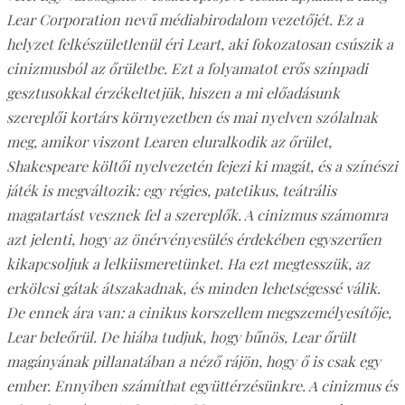
Lear Corporation nevű médiabirodalom vezetőjét. Ez a
helyzet felkészületlenül éri Leart, aki fokozatosan csúszik a
cinizmusból az őrületbe. Ezt a folyamatot erős színpadi
gesztusokkal érzékeltetjük, hiszen a mi előadásunk
szereplői kortárs környezetben és mai nyelven szólalnak
meg, amikor viszont Learen eluralkodik az őrület,
Shakespeare költői nyelvezetén fejezi ki magát, és a színészi
játék is megváltozik: egy régies, patetikus, teátrális
magatartást vesznek fel a szereplők. A cinizmus számomra
azt jelenti, hogy az önérvényesülés érdekében egyszerűen
kikapcsoljuk a lelkiismeretünket. Ha ezt megtesszük, az
erkölcsi gátak átszakadnak, és minden lehetségessé válik.
De ennek ára van: a cinikus korszellem megszemélyesítője,
Lear beleőrül. De hiába tudjuk, hogy bűnös, Lear őrült
magányának pillanatában a néző rájön, hogy ő is csak egy
ember. Ennyiben számíthat együttérzésünkre. A cinizmus és