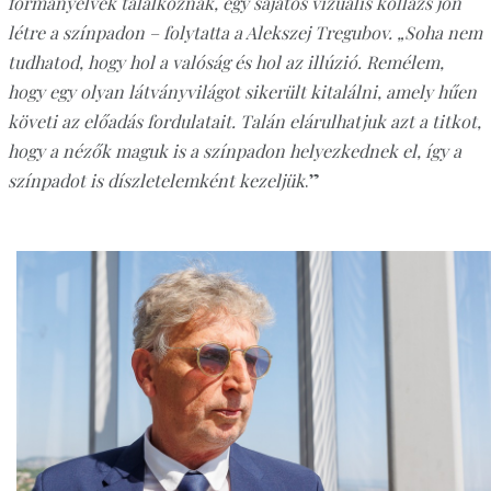
formanyelvek találkoznak, egy sajátos vizuális kollázs jön
létre a színpadon – folytatta a Alekszej Tregubov. „Soha nem
tudhatod, hogy hol a valóság és hol az illúzió. Remélem,
hogy egy olyan látványvilágot sikerült kitalálni, amely hűen
követi az előadás fordulatait. Talán elárulhatjuk azt a titkot,
hogy a nézők maguk is a színpadon helyezkednek el, így a
színpadot is díszletelemként kezeljük
.”