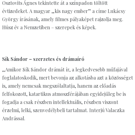
Osztovits Ágnes tekintette át a színpadon töltött
évtizedeket. A magyar „kis nagy ember” a címe Lukácsy
György írásának, amely filmes pályaképet rajzolja meg.
Húsz év a Nemzetiben – szerepek és képek.
Sík Sándor – szerzetes és drámaíró
„Amikor Sík Sándor drámát ír, a legkedvesebb műfajával
foglalatoskodik, mert bevonja az alkotásba azt a közösséget
is, amely nemcsak megszólaltatja, hanem az előadás
felfokozott, katartikus atmoszférájában egyidejűleg be is
fogadja a csak részben intellektuális, részben viszont
érzelmi, lelki, szenvedélybeli tartalmat. Interjú Valaczka
Andrással.