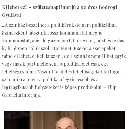
Ki lehet ez? – születésnapi interjú a 90 éves Bodrogi
Gyulával
„A színház beszélhet a politikáról, de nem politizálhat.
Színészként játszunk rossz kommunistát meg jó
kommunistát, alávaló gazembert, bolseviket, hőst és nyilast
is, ha éppen róluk szól a történet. Ezeket a szerepeket
mind el lehet, el kell játszani, de a színház nem állhat egyik
vagy másik párt mellé sem. A politikai élet csak egy
lehetséges téma. Viszont őrületes lehetőségeket tartogat
számunkra, mert a politika a legviccesebb és a
legtragikusabb helyzeteket is képes produkálni. – Filip
Gabriella interjúja.