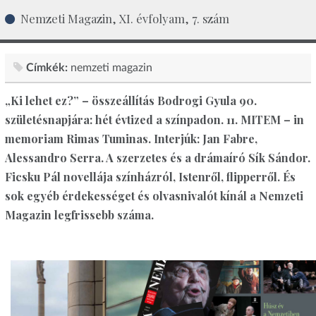
Nemzeti Magazin, XI. évfolyam, 7. szám
Címkék:
nemzeti magazin
„Ki lehet ez?” – összeállítás Bodrogi Gyula 90.
születésnapjára: hét évtized a színpadon. 11. MITEM – in
memoriam Rimas Tuminas. Interjúk: Jan Fabre,
Alessandro Serra. A szerzetes és a drámaíró Sík Sándor.
Ficsku Pál novellája színházról, Istenről, flipperről. És
sok egyéb érdekességet és olvasnivalót kínál a Nemzeti
Magazin legfrissebb száma.