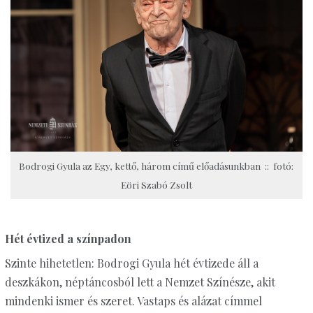
Bodrogi Gyula az Egy, kettő, három című előadásunkban :: fotó:
Eöri Szabó Zsolt
Hét évtized a színpadon
Szinte hihetetlen: Bodrogi Gyula hét évtizede áll a
deszkákon, néptáncosból lett a Nemzet Színésze, akit
mindenki ismer és szeret. Vastaps és alázat címmel