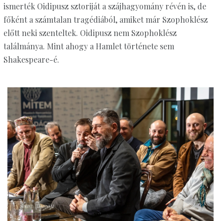
ismerték Oidipusz sztoriját a szájhagyomány révén is, de
főként a számtalan tragédiából, amiket már Szophoklész
előtt neki szenteltek. Oidipusz nem Szophoklész
találmánya. Mint ahogy a Hamlet története sem
Shakespeare-é.