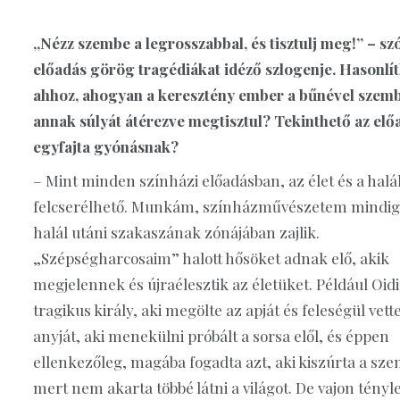
„Nézz szembe a legrosszabbal, és tisztulj meg!” – szó
előadás görög tragédiákat idéző szlogenje. Hasonlít
ahhoz, ahogyan a keresztény ember a bűnével szemb
annak súlyát átérezve megtisztul? Tekinthető az elő
egyfajta gyónásnak?
– Mint minden színházi előadásban, az élet és a halá
felcserélhető. Munkám, színházművészetem mindig 
halál utáni szakaszának zónájában zajlik.
„Szépségharcosaim” halott hősöket adnak elő, akik
megjelennek és újraélesztik az életüket. Például Oidi
tragikus király, aki megölte az apját és feleségül vett
anyját, aki menekülni próbált a sorsa elől, és éppen
ellenkezőleg, magába fogadta azt, aki kiszúrta a sze
mert nem akarta többé látni a világot. De vajon tényl