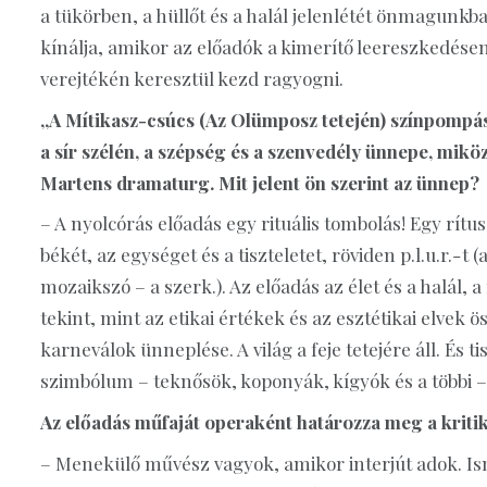
a tükörben, a hüllőt és a halál jelenlétét önmagunkb
kínálja, amikor az előadók a kimerítő leereszkedése
verejtékén keresztül kezd ragyogni.
„A Mítikasz-csúcs (Az Olümposz tetején) színpompás, 
a sír szélén, a szépség és a szenvedély ünnepe, miközb
Martens dramaturg. Mit jelent ön szerint az ünnep?
– A nyolcórás előadás egy rituális tombolás! Egy rít
békét, az egységet és a tiszteletet, röviden p.l.u.r.-t 
mozaikszó – a szerk.). Az előadás az élet és a halál
tekint, mint az etikai értékek és az esztétikai elv
karneválok ünneplése. A világ a feje tetejére áll. És 
szimbólum – teknősök, koponyák, kígyók és a többi 
Az előadás műfaját operaként határozza meg a kritik
– Menekülő művész vagyok, amikor interjút adok. Ism