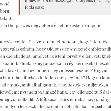
filmes és írói munkásságát az Angelos nevű cég
igoné,
fogja össze.
áború
tekint a
elő Oidipusz és négy eltérő értelmezésben Antigoné
mezést vet fel. De szeretném elmondani, hogy Istennek
n azt válaszolnám, hogy Oidipusz és Antigoné emblemati
len cselekedetet, amelyet az isteni törvény elleni vétekne
 köztünk élnek, és ugyanazokat a régi kérdéseket teszik f
zzük ki azt, amit az emberek egymással tesznek? Hogyan
t a bűntudat kifürkészhetetlen mélységének? Hogyan lehe
t ad annak, amit elhallgatnak, a holttestek csendjének, a
ellenvéleményt megfogalmazó hang, egy ellenszegülő dal 
 tömeg gondolkodik. A Mítikasz-csúcs ennek a hagyomány
ció mélyen leereszkedik az emberi lét sötét barlangjaiba, a