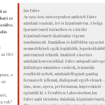
Jan Fabre
l az
Az 1959-ben Antwerpenben született Fabre
ható ez
színházi rendező, író és képzőművész. A belga
esülve,
Iparművészeti Intézetben és a Királyi
adás
Képzőművészeti Akadémián végezte
tanulmányait. Hazájában és külföldön egyaránt
l
nemzedékének egyik legújítóbb, legsokoldalúb
az élet
művészének tekintik. Szakított a kortárs
színházi konvenciókkal. Fabre színpadi szövege
különleges miniatúra-csokrok, írásmódja
rendkívül nyitott, színházfelfogását gazdag
pusz, a
formanyelv jellemzi, dialógusait egyéb elemek –
e az
tánc, zene, opera, performansz, improvizáció –
egészítik ki. A Troubleyn/Laboratorium Jan
mét,
Fabre saját társulata. Színházi, képzőművészeti,
eg vak?