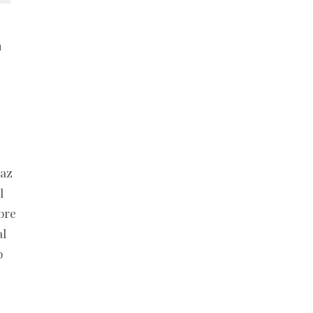
a
 az
l
bre
al
b