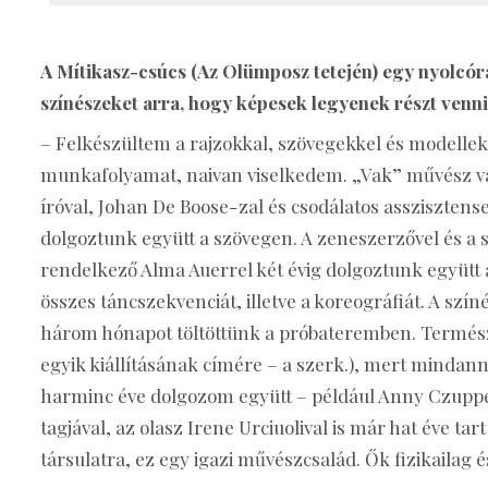
A Mítikasz-csúcs (Az Olümposz tetején) egy nyolcórá
színészeket arra, hogy képesek legyenek részt venn
– Felkészültem a rajzokkal, szövegekkel és modelle
munkafolyamat, naivan viselkedem. „Vak” művész vag
íróval, Johan De Boose-zal és csodálatos assziszte
dolgoztunk együtt a szövegen. A zeneszerzővel és a 
rendelkező Alma Auerrel két évig dolgoztunk együtt a
összes táncszekvenciát, illetve a koreográfiát. A szí
három hónapot töltöttünk a próbateremben. Természe
egyik kiállításának címére – a szerk.), mert mindan
harminc éve dolgozom együtt – például Anny Czupper 
tagjával, az olasz Irene Urciuolival is már hat éve 
társulatra, ez egy igazi művészcsalád. Ők fizikailag 