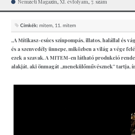
Nemzeti Magazin, XI. évfolyam, 7. szám
Címkék:
mitem
11. mitem
„A Mítikasz-csúcs színpompás, illatos, halállal és vá
és a szenvedély ünnepe, miközben a világ a vége felé
ezek a szavak. A MITEM-en látható produkció rendez
alakját, aki önmagát „menekülőművésznek” tartja, í