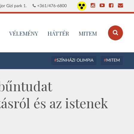
or Gizi park 1.
+361/476-6800
VÉLEMÉNY
HÁTTÉR
MITEM
SZÍNHÁZI OLIMPIA
MITEM
 bűntudat
ásról és az istenek