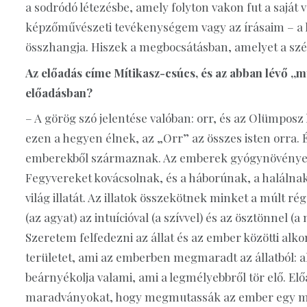
a sodródó létezésbe, amely folyton vakon fut a sajá
képzőművészeti tevékenységem vagy az írásaim – a 
összhangja. Hiszek a megbocsátásban, amelyet a szé
Az előadás címe Mítikasz-csúcs, és az abban lévő „my
előadásban?
– A görög szó jelentése valóban: orr, és az Olümposz
ezen a hegyen élnek, az „Orr” az összes isten orra. É
emberekből származnak. Az emberek gyógynövényeke
Fegyvereket kovácsolnak, és a háborúnak, a halálnak 
világ illatát. Az illatok összekötnek minket a múlt rég 
(az agyat) az intuícióval (a szívvel) és az ösztönn
Szeretem felfedezni az állat és az ember közötti alk
területet, ami az emberben megmaradt az állatból: ahol
beárnyékolja valami, ami a legmélyebbről tör elő. El
maradványokat, hogy megmutassák az ember egy más