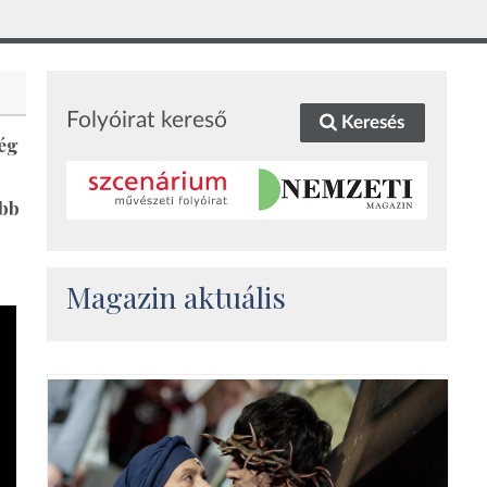
Folyóirat kereső
Keresés
ség
ebb
Magazin aktuális