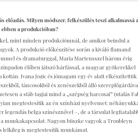
s előadás. Milyen módszer, felkészülés teszi alkalmassá 
i ebben a produkcióban?
kkel, mint minden produkciómnál, de amikor beindul a
yok. A produkció előkészítése során a kiváló flamand
nsemmel és dramaturggal, Maria Martensszel három évig
színpadon élőben játszó hárfással, a magyar gyökerekkel
 kottán. Ivana Jozic és jómagam egy év alatt elkészítettük
nészekből, táncosokból és zenészekből álló szereplőgárdáva
tesen a stáb tagjai mind a „szépség harcosai” (utalás Fa
nyian megtestesítik az én színházi nyelvemet: néhányukk
legendás belga színésznővel –, de a társulat legfiatalab
tart a munkakapcsolat. Nagyon büszke vagyok a Troubleyn
és lelkileg is megtestesítik munkámat.