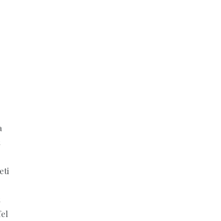
a
eti
el