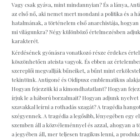
Vagy csak gyáva, mint mindannyian? És a lánya, Ant
az első nő, aki nemet mert mondani a politika és a h
hatalmának, a történelem első anarchistája, hogyan 
mi világunkra? Négy különböző értelmezésben adjuk 
karakterét.
Kérdésének gyónásra vonatkozó része érdekes értel
köszönhetően ateista vagyok. És ebben az értelembe
szereplői megvallják bűneiket, a bűnt mint erkölcste
tekintünk. Antigoné és Oidipusz emblematikus alakjai
Hogyan fejezzük ki a kimondhatatlant? Hogyan feje
írjuk le a háború borzalmait? Hogyan adjunk nyelve
szavakkal leírni a rothadás szagát? A tragédia hango
szégyennek. A tragédia a legősibb, lényegében egy 
szemben áll a közvéleménnyel és azzal, ahogyan a
a jegyében áll, mer teljesen tragikus lenni, a produk