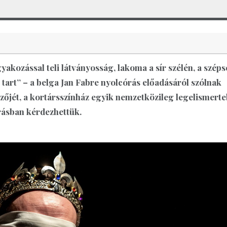
gyakozással teli látványosság, lakoma a sír szélén, a szép
 tart” – a belga Jan Fabre nyolcórás előadásáról szólnak
őjét, a kortársszínház egyik nemzetközileg legelismert
rásban kérdezhettük.