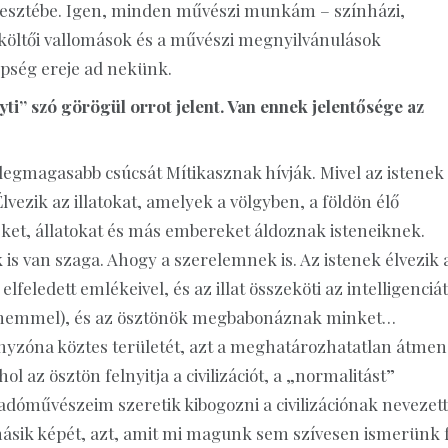
t vesztébe. Igen, minden művészi munkám – színházi,
költői vallomások és a művészi megnyilvánulások
pség ereje ad nekünk.
ti” szó görögül orrot jelent. Van ennek jelentősége az
 legmagasabb csúcsát Mítikasznak hívják. Mivel az istenek
lvezik az illatokat, amelyek a völgyben, a földön élő
t, állatokat és más embereket áldoznak isteneiknek.
is van szaga. Ahogy a szerelemnek is. Az istenek élvezik 
elfeledett emlékeivel, és az illat összeköti az intelligenciát
el (a nemmel), és az ösztönök megbabonáznak minket…
onyzóna köztes területét, azt a meghatározhatatlan átmen
 az ösztön felnyitja a civilizációt, a „normalitást”
őadóművészeim szeretik kibogozni a civilizációnak nevezett
ik képét, azt, amit mi magunk sem szívesen ismerünk f