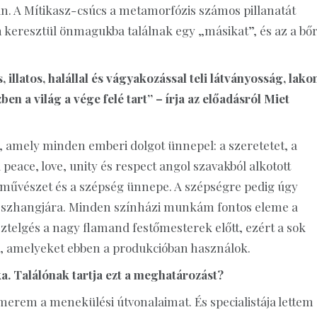
an. A Mítikasz-csúcs a metamorfózis számos pillanatát
n keresztül önmagukba találnak egy „másikat”, és az a bő
illatos, halállal és vágyakozással teli látványosság, lak
en a világ a vége felé tart” – írja az előadásról Miet
us, amely minden emberi dolgot ünnepel: a szeretetet, a
(a peace, love, unity és respect angol szavakból alkotott
, a művészet és a szépség ünnepe. A szépségre pedig úgy
ek összhangjára. Minden színházi munkám fontos eleme a
tisztelgés a nagy flamand festőmesterek előtt, ezért a sok
–, amelyeket ebben a produkcióban használok.
a. Találónak tartja ezt a meghatározást?
erem a menekülési útvonalaimat. És specialistája lettem