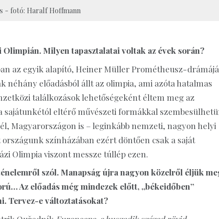
 - fotó: Haralf Hoffmann
i Olimpián. Milyen tapasztalatai voltak az évek során?
oban az egyik alapító, Heiner Müller Prométheusz-drámájá
néhány előadásból állt az olimpia, ami azóta hatalmas
zetközi találkozások lehetőségeként éltem meg az
a sajátunkétól eltérő művészeti formákkal szembesülhetü
l, Magyarországon is – leginkább nemzeti, nagyon helyi
át országunk színházában ezért döntően csak a saját
ázi Olimpia viszont messze túllép ezen.
ténelemről szól. Manapság újra nagyon közelről éljük me
ború… Az előadás még mindezek előtt, „békeidőben”
ni. Tervez-e változtatásokat?
Patrik Ouředník
Europeana, a huszadik század rövid