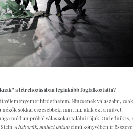
téknak” a létrehozásában leginkább foglalkoztatta?
át véleményemet hirdethetem. Nincsenek válaszaim, csak
a nézők sokkal eszesebbek, mint mi, akik ezt a művet
aga módján próbál válaszokat találni rájuk. Ouředník is, 
 Stein
A háborúk, amiket láttam
című könyvében ír összeve