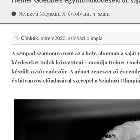
Heiner Goebbels együttműködésekről, saját
Nemzeti Magazin, X. évfolyam, 9. szám
Címkék:
mitem2023
színházi olimpia
A színpad számomra nem az a hely, ahonnan a saját
kérdéseket tudok közvetíteni – mondja Heiner Goebbe
készült vízió rendezője. A német zeneszerző és rend
és látványos előadásával szerepel a Színházi Olimpi