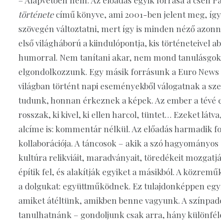
története
című könyve, ami 2001-ben jelent meg, így
szövegén változtatni, mert így is minden néző azon
első világháború a kiindulópontja, kis történeteivel a
humorral. Nem tanítani akar, nem mond tanulásgoka
elgondolkozzunk. Egy másik forrásunk a Euro News
világban történt napi eseményekből válogatnak a sz
tudunk, honnan érkeznek a képek. Az ember a tévé előt
rosszak, ki kivel, ki ellen harcol, tüntet… Ezeket lá
alcíme is: kommentár nélkül. Az előadás harmadik f
kollaborációja. A táncosok – akik a szó hagyományo
kultúra relikviáit, maradványait, töredékeit mozgatják
építik fel, és alakítják egyiket a másikból. A közremű
a dolgukat: együttműködnek. Ez tulajdonképpen egyfa
amiket átéltünk, amikben benne vagyunk. A színpado
tanulhatnánk – gondoljunk csak arra, hány különféle