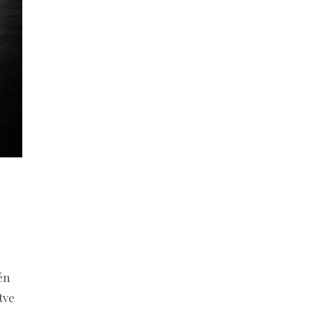
én
tve