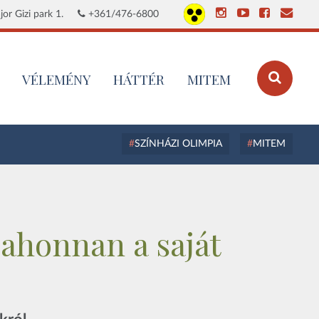
or Gizi park 1.
+361/476-6800
VÉLEMÉNY
HÁTTÉR
MITEM
SZÍNHÁZI OLIMPIA
MITEM
 ahonnan a saját