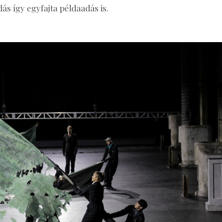
ás így egyfajta példaadás is.