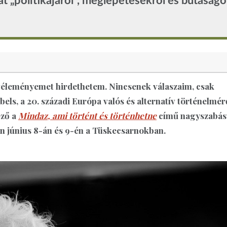
 „politikájáról”, meglepetésekről és butaságo
 véleményemet hirdethetem. Nincsenek válaszaim, csak
ls, a 20. századi Európa valós és alternatív történelmér
ező a
Mindaz, ami történt és történhetne
című nagyszabás
án június 8-án és 9-én a Tüskecsarnokban.