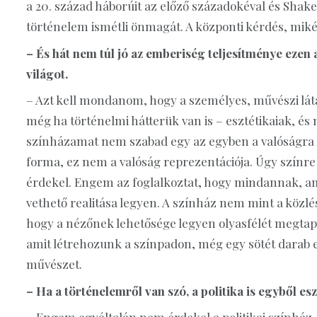
a 20. század háborúit az előző századokéval és Shakes
történelem ismétli önmagát. A központi kérdés, miként
– És hát nem túl jó az emberiség teljesítménye ezen a
világot.
– Azt kell mondanom, hogy a személyes, művészi lá
még ha történelmi hátterük van is – esztétikaiak, és 
színházamat nem szabad egy az egyben a valóságra l
forma, ez nem a valóság reprezentációja. Úgy színre 
érdekel. Engem az foglalkoztat, hogy mindannak, a
vethető realitása legyen. A színház nem mint a közlé
hogy a nézőnek lehetősége legyen olyasfélét megtapasz
amit létrehozunk a színpadon, még egy sötét darab es
művészet.
– Ha a történelemről van szó, a politika is egyből es