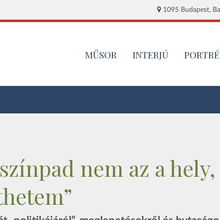
1095 Budapest, Baj
MŰSOR
INTERJÚ
PORTRÉ
színpad nem az a hely,
thetem”