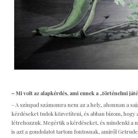
– Mi volt az alapkérdés, ami ennek a „történelmi já
– A színpad számomra nem az a hely, ahonnan a saj
kérdéseket tudok közvetíteni, és abban bízom, hogy 
létrehozzuk. Megértik a kérdéseket, és mindenki a m
is azt a gondolatot tartom fontosnak, amiről Getrude