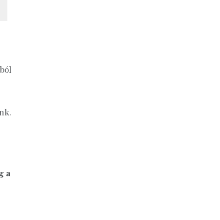
ból
nk.
g a