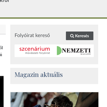
król
Folyóirat kereső
Keresés
ől
ú
Magazin aktuális