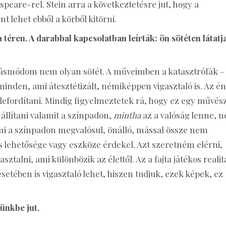
peare-rel. Stein arra a következtetésre jut, hogy a
 lehet ebből a körből kitörni.
 téren. A darabbal kapcsolatban leírták: ön sötéten látatj
tásmódom nem olyan sötét. A műveimben a katasztrófák –
minden, ami átesztétizált, némiképpen vigasztaló is. Az én
efordítani. Mindig figyelmeztetek rá, hogy ez egy művész
állítani valamit a színpadon,
mintha
az a valóság lenne, 
mi a színpadon megvalósul, önálló, mással össze nem
s lehetősége vagy eszköze érdekel. Azt szeretném elérni,
talni, ami különbözik az élettől. Az a fajta játékos realit
etében is vigasztaló lehet, hiszen tudjuk, ezek képek, ez
zünkbe jut.