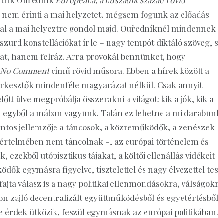
 nem érinti a mai helyzetet, mégsem fogunk az előadás
nal a mai helyeztre gondol majd. Ouředníknél mindennek
bszurd konstellációkat ír le – nagy tempót diktáló szöveg, 
t, hanem felráz. Arra provokál bennünket, hogy
No Comment
című rövid műsora. Ebben a hírek között a
erkesztők mindenféle magyarázat nélkül. Csak annyit
t ülve megpróbálja összerakni a világot: kik a jók, kik a
tva, egyből a mában vagyunk. Talán ez lehetne a mi darabun
ontos jellemzője a táncosok, a közreműködők, a zenészek
s értelmében nem táncolnak –, az európai történelem és
, ezekből utópisztikus tájakat, a költői ellenállás vidékeit
ködők egymásra figyelve, tisztelettel és nagy élvezettel te
jta válasz is a nagy politikai ellenmondásokra, válságokr
n zajló decentralizált együttműködésből és egyetértésből
 érdek ütközik, feszül egymásnak az európai politikában.