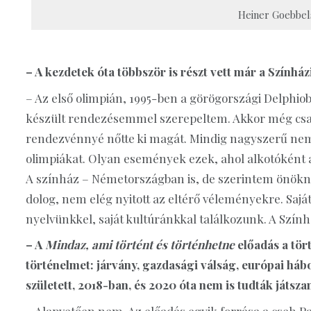
Heiner Goebbels
– A kezdetek óta többször is részt vett már a Színház
– Az első olimpián, 1995-ben a görögországi Delphi
készült rendezésemmel szerepeltem. Akkor még csak 
rendezvénnyé nőtte ki magát. Mindig nagyszerű nem
olimpiákat. Olyan események ezek, ahol alkotóként 
A színház – Németországban is, de szerintem önökné
dolog, nem elég nyitott az eltérő véleményekre. Saj
nyelvünkkel, saját kultúránkkal találkozunk. A Szính
– A
Mindaz, ami történt és történhetne
előadás a tör
történelmet: járvány, gazdasági válság, európai há
született, 2018-ban, és 2020 óta nem is tudták játsza
– Alapvetően nem. Az előadás egyik forrása a cseh 