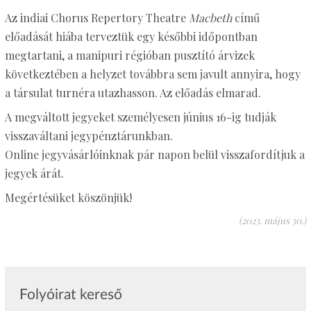
Az indiai Chorus Repertory Theatre
Macbeth
című
előadását hiába terveztük egy későbbi időpontban
megtartani, a manipuri régióban pusztító árvizek
következtében a helyzet továbbra sem javult annyira, hogy
a társulat turnéra utazhasson. Az előadás elmarad.
A megváltott jegyeket személyesen június 16-ig tudják
visszaváltani jegypénztárunkban.
Online jegyvásárlóinknak pár napon belül visszafordítjuk a
jegyek árát.
Megértésüket köszönjük!
(2023. május 30.)
Folyóirat kereső