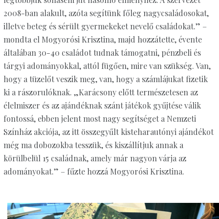
2008-ban alakult, azóta segítünk főleg nagycsaládosokat,
illetve beteg és sérült gyermekeket nevelő családokat.” –
mondta el Mogyorósi Krisztina, majd hozzátette, évente
általában 30-40 családot tudnak támogatni, pénzbeli és
tárgyi adományokkal, attól fügően, mire van szükség. Van,
hogy a tüzelőt veszik meg, van, hogy a számlájukat fizetik
ki a rászorulóknak. „Karácsony előtt természetesen az
élelmiszer és az ajándéknak szánt játékok gyűjtése válik
fontossá, ebben jelent most nagy segítséget a Nemzeti
Színház akciója, az itt összegyűlt kisteharautónyi ajándékot
még ma dobozokba tesszük, és kiszállítjuk annak a
körülbelül 15 családnak, amely már nagyon várja az
adományokat.” – fűzte hozzá Mogyorósi Krisztina.