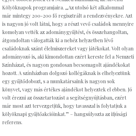
Kölyöknapok programjaira. „Az utolsó két alkalommal
már mintegy 200-200 fő regisztrált a rendezvényekre. Azt
is nagyon jó volt látni, hogy a részt vevő családok mennyire
komolyan vették az adománygyűjtést, és összehangoltan,
átgondoltan válogatták ki a nehéz helyzetben lévő
családoknak szánt élelmiszereket vagy játékokat. Volt olyan
adományozó is, aki kimondottan ezért kereste fel a Nemzeti
Színházat, és nagyon gondosan becsomagolt ajándékokat
hozott. A színházban dolgozó kollégáknak is elhelyeztünk
egy gyűjtődobozt, s a munkatársaink is nagyon sok
könyvet, vagy más értékes ajándékot helyeztek el ebben. Jó
volt érezni az összetartozást a segítségnyújtásban, ezért
már most azt tervezgetjük, hogy tavasszal is folytatjuk a
kölyöknapi gyűjtőakcióinkat.” – hangsúlyozta az ifjúsági
referens.