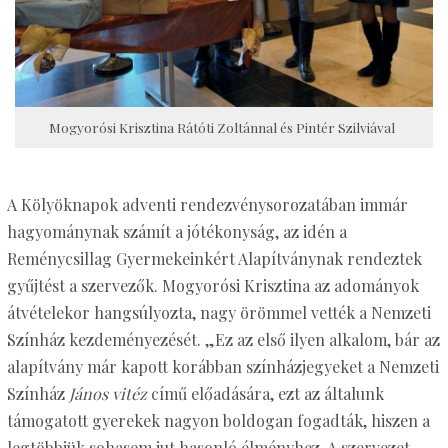
Mogyorósi Krisztina Rátóti Zoltánnal és Pintér Szilviával
A Kölyöknapok adventi rendezvénysorozatában immár
hagyománynak számít a jótékonyság, az idén a
Reménycsillag Gyermekeinkért Alapítványnak rendeztek
gyűjtést a szervezők. Mogyorósi Krisztina az adományok
átvételekor hangsúlyozta, nagy örömmel vették a Nemzeti
Színház kezdeményezését. „Ez az első ilyen alkalom, bár az
alapítvány már kapott korábban színházjegyeket a Nemzeti
Színház
János vitéz
című előadására, ezt az általunk
támogatott gyerekek nagyon boldogan fogadták, hiszen a
legtöbbjük sohasem jut hasonló élményhez. A szervezet