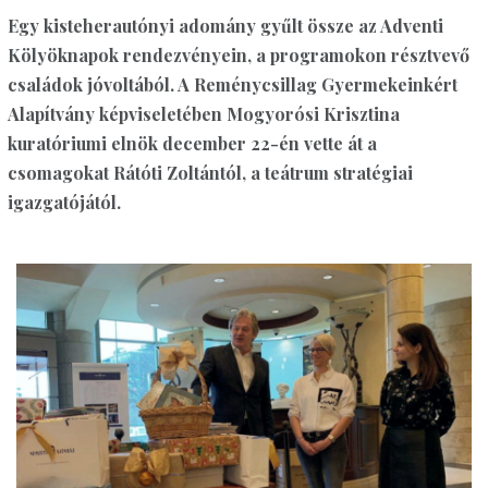
Egy kisteherautónyi adomány gyűlt össze az Adventi
Kölyöknapok rendezvényein, a programokon résztvevő
családok jóvoltából. A Reménycsillag Gyermekeinkért
Alapítvány képviseletében Mogyorósi Krisztina
kuratóriumi elnök december 22-én vette át a
csomagokat Rátóti Zoltántól, a teátrum stratégiai
igazgatójától.