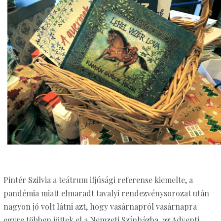
Pintér Szilvia a teátrum ifjúsági referense kiemelte, a
pandémia miatt elmaradt tavalyi rendezvénysorozat után
nagyon jó volt látni azt, hogy vasárnapról vasárnapra
egyre többen jöttek el a Nemzeti Színházba, az Adventi