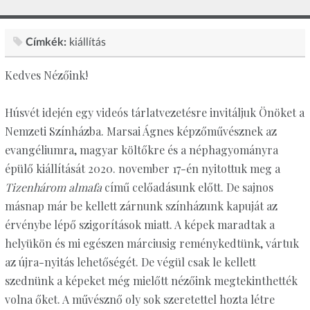
Címkék:
kiállítás
Kedves Nézőink!
Húsvét idején egy videós tárlatvezetésre invitáljuk Önöket a
Nemzeti Színházba. Marsai Ágnes képzőművésznek az
evangéliumra, magyar költőkre és a néphagyományra
épülő kiállítását 2020. november 17-én nyitottuk meg a
Tizenhárom almafa
című celőadásunk előtt. De sajnos
másnap már be kellett zárnunk színházunk kapuját az
érvénybe lépő szigorítások miatt. A képek maradtak a
helyükön és mi egészen márciusig reménykedtünk, vártuk
az újra-nyitás lehetőségét. De végül csak le kellett
szednünk a képeket még mielőtt nézőink megtekinthették
volna őket. A művésznő oly sok szeretettel hozta létre