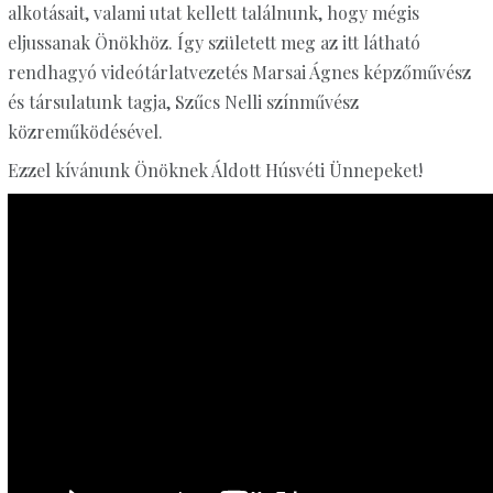
alkotásait, valami utat kellett találnunk, hogy mégis
eljussanak Önökhöz. Így született meg az itt látható
rendhagyó videótárlatvezetés Marsai Ágnes képzőművész
és társulatunk tagja, Szűcs Nelli színművész
közreműködésével.
Ezzel kívánunk Önöknek Áldott Húsvéti Ünnepeket!