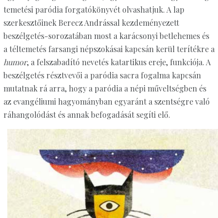
temetési paródia forgatókönyvét olvashatjuk. A lap
szerkesztőinek Berecz Andrással kezdeményezett
beszélgetés-sorozatában most a karácsonyi betlehemes és
a téltemetés farsangi népszokásai kapcsán kerül terítékre a
humor
, a felszabadító nevetés katartikus ereje, funkciója. A
beszélgetés résztvevői a paródia sacra fogalma kapcsán
mutatnak rá arra, hogy a paródia a népi műveltségben és
az evangéliumi hagyományban egyaránt a szentségre való
ráhangolódást és annak befogadását segíti elő.