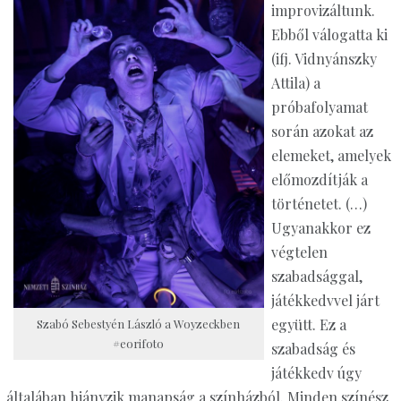
improvizáltunk.
Ebből válogatta ki
(ifj. Vidnyánszky
Attila) a
próbafolyamat
során azokat az
elemeket, amelyek
előmozdítják a
történetet. (…)
Ugyanakkor ez
végtelen
szabadsággal,
játékkedvvel járt
együtt. Ez a
Szabó Sebestyén László a Woyzeckben
#eorifoto
szabadság és
játékkedv úgy
általában hiányzik manapság a színházból. Minden színész