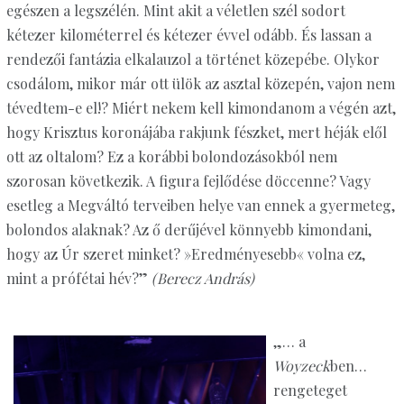
egészen a legszélén. Mint akit a véletlen szél sodort
kétezer kilométerrel és kétezer évvel odább. És lassan a
rendezői fantázia elkalauzol a történet közepébe. Olykor
csodálom, mikor már ott ülök az asztal közepén, vajon nem
tévedtem-e el!? Miért nekem kell kimondanom a végén azt,
hogy Krisztus koronájába rakjunk fészket, mert héják elől
ott az oltalom? Ez a korábbi bolondozásokból nem
szorosan következik. A figura fejlődése döccenne? Vagy
esetleg a Megváltó terveiben helye van ennek a gyermeteg,
bolondos alaknak? Az ő derűjével könnyebb kimondani,
hogy az Úr szeret minket? »Eredményesebb« volna ez,
mint a prófétai hév?”
(Berecz András)
„… a
Woyzeck
ben…
rengeteget