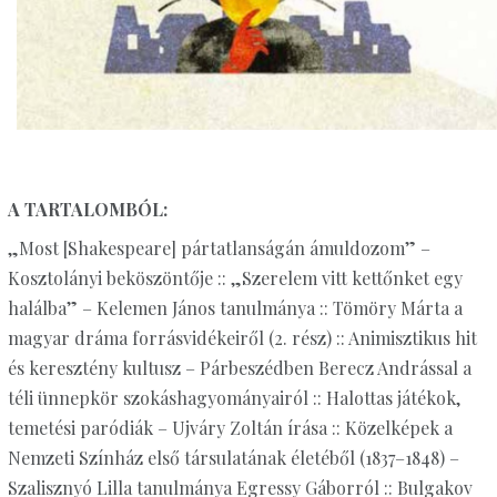
A TARTALOMBÓL:
„Most [Shakespeare] pártatlanságán ámuldozom” –
Kosztolányi beköszöntője :: „Szerelem vitt kettőnket egy
halálba” – Kelemen János tanulmánya :: Tömöry Márta a
magyar dráma forrásvidékeiről (2. rész) :: Animisztikus hit
és keresztény kultusz – Párbeszédben Berecz Andrással a
téli ünnepkör szokáshagyományairól :: Halottas játékok,
temetési paródiák – Ujváry Zoltán írása :: Közelképek a
Nemzeti Színház első társulatának életéből (1837–1848) –
Szalisznyó Lilla tanulmánya Egressy Gáborról :: Bulgakov