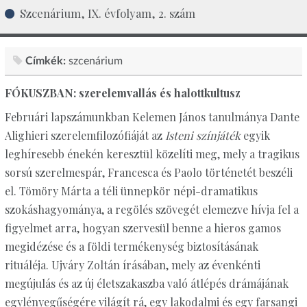
Szcenárium, IX. évfolyam, 2. szám
Címkék:
szcenárium
FÓKUSZBAN: szerelemvallás és halottkultusz
Februári lapszámunkban Kelemen János tanulmánya Dante
Alighieri szerelemfilozófiáját az
Isteni színjáték
egyik
leghíresebb énekén keresztül közelíti meg, mely a tragikus
sorsú szerelmespár, Francesca és Paolo történetét beszéli
el. Tömöry Márta a téli ünnepkör népi-dramatikus
szokáshagyománya, a regölés szövegét elemezve hívja fel a
figyelmet arra, hogyan szervesül benne a hieros gamos
megidézése és a földi termékenység biztosításának
rituáléja. Ujváry Zoltán írásában, mely az évenkénti
megújulás és az új életszakaszba való átlépés drámájának
egylényegűségére világít rá, egy lakodalmi és egy farsangi