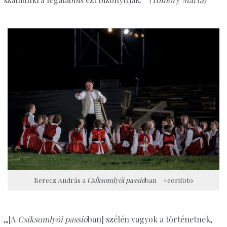
Berecz András a
Csíksomlyói passió
ban #eorifoto
„[A
Csíksomlyói passió
ban] szélén vagyok a történetnek,