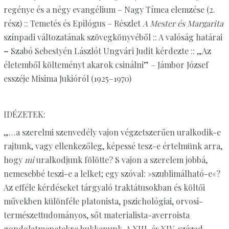
regénye és a négy evangélium – Nagy Tímea elemzése (2.
rész) :: Temetés és Epilógus – Részlet
A Mester és Margarita
színpadi változatának szövegkönyvéből :: A valóság határai
–
Szabó Sebestyén Lászlót Ungvári Judit kérdezte :: „Az
életemből költeményt akarok csinálni” – Jámbor József
esszéje Misima Jukióról (1925–1970)
IDÉZETEK:
„…a szerelmi szenvedély vajon végzetszerűen uralkodik-e
rajtunk, vagy ellenkezőleg, képessé tesz-e értelmünk arra,
hogy
mi
uralkodjunk fölötte? S vajon a szerelem jobbá,
nemesebbé teszi-e a lelket; egy szóval: »szublimálható-e«?
Az efféle kérdéseket tárgyaló traktátusokban és költői
művekben különféle platonista, pszichológiai, orvosi-
természettudományos, sőt materialista-averroista
gondolatmenetekre bukkanunk. A XIII. és XIV. század