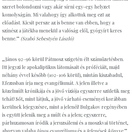
szeret bolondozni vagy akár sírni egy-egy helyzet
komolyságán. Mi valahogy így alkottuk meg ezt az
előadást. Kicsit persze az is benne van ebben, hogy a
színész a játékba menekül a valóság elől, gyógyírt keres
benne.”
(Szabó Sebestyén László)
„János 92–96 körül Pátmosz szigetén élt száműzetésben.
Itt jegyzi le apokaliptikus látomásait és próféciáit, majd
néhány évvel később (102–106 körül), miután kiszabadul,
Efezusban írja meg evangéliumát. A jelen illetve a
közelmúlt krónikája és a jövő víziója egyszerre születik meg
tehát! Sőt, mint látjuk, a jövő várható eseményei korábban
kerülnek lejegyzésre, mint a jelenéi! Bulgakov regényében
is együtt jelenik meg a múlt és a jelen; egyszerre,
párhuzamosan íródik a jeruzsálemi és a moszkvai történet,
ahogyan valaha
János evangéliuma
és a
Jelenések könyve
.”