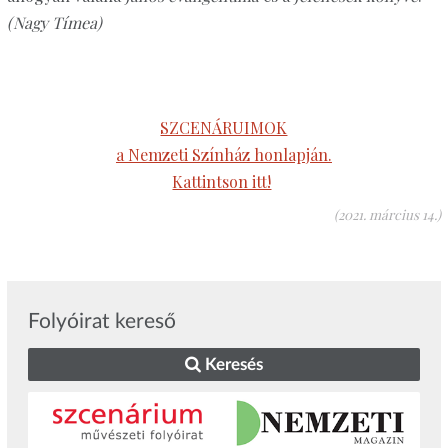
(Nagy Tímea)
SZCENÁRUIMOK
a Nemzeti Színház honlapján.
Kattintson itt!
(2021. március 14.)
Folyóirat kereső
Keresés