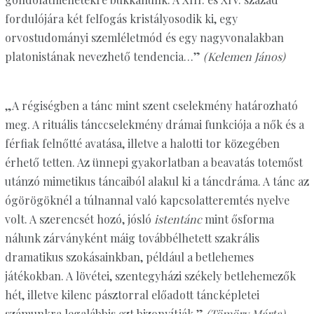
fordulójára két felfogás kristályosodik ki, egy
orvostudományi szemléletmód és egy nagyvonalakban
platonistának nevezhető tendencia…”
(Kelemen János)
„A régiségben a tánc mint szent cselekmény határozható
meg. A rituális tánccselekmény drámai funkciója a nők és a
férfiak felnőtté avatása, illetve a halotti tor közegében
érhető tetten. Az ünnepi gyakorlatban a beavatás totemőst
utánzó mimetikus táncaiból alakul ki a táncdráma. A tánc az
ógörögöknél a túlnannal való kapcsolatteremtés nyelve
volt. A szerencsét hozó, jósló
istentánc
mint ősforma
nálunk zárványként máig továbbélhetett szakrális
dramatikus szokásainkban, például a betlehemes
játékokban. A lövétei, szentegyházi székely betlehemezők
hét, illetve kilenc pásztorral előadott táncképletei
számunkra legalábbis ezt bizonyítják.”
(Tömöry Márta)