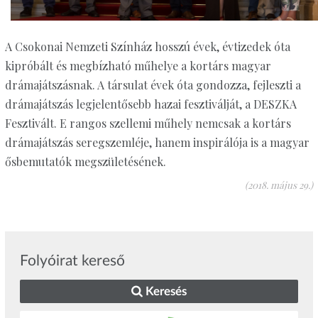
A Csokonai Nemzeti Színház hosszú évek, évtizedek óta
kipróbált és megbízható műhelye a kortárs magyar
drámajátszásnak. A társulat évek óta gondozza, fejleszti a
drámajátszás legjelentősebb hazai fesztiválját, a DESZKA
Fesztivált. E rangos szellemi műhely nemcsak a kortárs
drámajátszás seregszemléje, hanem inspirálója is a magyar
ősbemutatók megszületésének.
(2018. május 29.)
Folyóirat kereső
Keresés