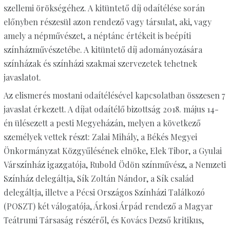
szellemi örökségéhez. A kitüntető díj odaítélése során
előnyben részesül azon rendező vagy társulat, aki, vagy
amely a népművészet, a néptánc értékeit is beépíti
színházművészetébe. A kitüntető díj adományozására
színházak és színházi szakmai szervezetek tehetnek
javaslatot.
Az elismerés mostani odaítélésével kapcsolatban összesen 7
javaslat érkezett. A díjat odaítélő bizottság 2018. május 14-
én ülésezett a pesti Megyeházán, melyen a következő
személyek vettek részt: Zalai Mihály, a Békés Megyei
Önkormányzat Közgyűlésének elnöke, Elek Tibor, a Gyulai
Várszínház igazgatója, Rubold Ödön színművész, a Nemzeti
Színház delegáltja, Sík Zoltán Nándor, a Sík család
delegáltja, illetve a Pécsi Országos Színházi Találkozó
(POSZT) két válogatója, Árkosi Árpád rendező a Magyar
Teátrumi Társaság részéről, és Kovács Dezső kritikus,