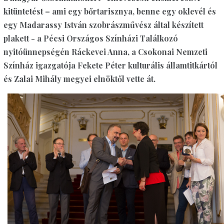
kitüntetést – ami egy bőrtarisznya, benne egy oklevél és
egy Madarassy István szobrászművész által készített
plakett - a Pécsi Országos Színházi Találkozó
nyitóünnepségén Ráckevei Anna, a Csokonai Nemzeti
Színház igazgatója Fekete Péter kulturális államtitkártól
és Zalai Mihály megyei elnöktől vette át.