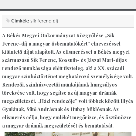
Címkék:
sík ferenc-díj
A Békés Megyei Önkormányzat Közgyűlése „Sík
Ferenc-díj a magyar ősbemutatókért” elnevezéssel
kitüntető díjat alapított. Az elismeréssel a Békés megyei
származású Sík Ferenc, Kossuth- és Jászai Mari-díjas
rendező munkássága előtt tiszteleg, aki a XX. századi
magyar színháztörténet meghatározó személyisége volt.
Rendezői, színházvezetői munkájának hangsúlyos
törekvése volt, hogy segítse az új magyar drámák
megszületését. „Házi rendezője” volt többek között Illyés
Gyulának, Sütő Andrásnak és Hubay Miklósnak. Az
elismerés célja, hogy emlékét megőrizze, és ösztönözze
a magyar drámák megszületését és bemutatását.