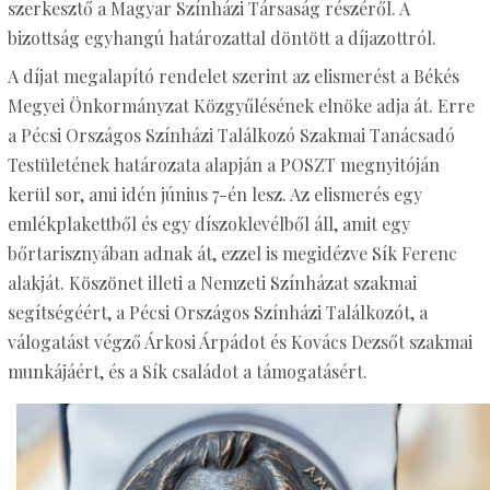
szerkesztő a Magyar Színházi Társaság részéről. A
bizottság egyhangú határozattal döntött a díjazottról.
A díjat megalapító rendelet szerint az elismerést a Békés
Megyei Önkormányzat Közgyűlésének elnöke adja át. Erre
a Pécsi Országos Színházi Találkozó Szakmai Tanácsadó
Testületének határozata alapján a POSZT megnyitóján
kerül sor, ami idén június 7-én lesz. Az elismerés egy
emlékplakettből és egy díszoklevélből áll, amit egy
bőrtarisznyában adnak át, ezzel is megidézve Sík Ferenc
alakját. Köszönet illeti a Nemzeti Színházat szakmai
segítségéért, a Pécsi Országos Színházi Találkozót, a
válogatást végző Árkosi Árpádot és Kovács Dezsőt szakmai
munkájáért, és a Sík családot a támogatásért.