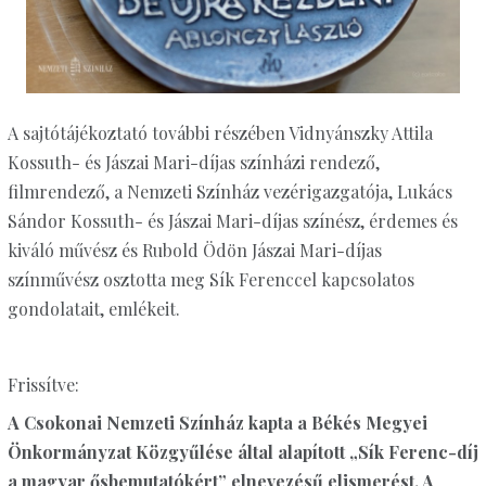
A sajtótájékoztató további részében Vidnyánszky Attila
Kossuth- és Jászai Mari-díjas színházi rendező,
filmrendező, a Nemzeti Színház vezérigazgatója, Lukács
Sándor Kossuth- és Jászai Mari-díjas színész, érdemes és
kiváló művész és Rubold Ödön Jászai Mari-díjas
színművész osztotta meg Sík Ferenccel kapcsolatos
gondolatait, emlékeit.
Frissítve:
A Csokonai Nemzeti Színház kapta a Békés Megyei
Önkormányzat Közgyűlése által alapított „Sík Ferenc-díj
a magyar ősbemutatókért” elnevezésű elismerést. A