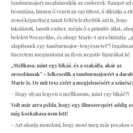
tamburmajort megbámulják az emberek. Rangot ad 
beosztása, hiszen ő vezeti az együttest, ő diktálja a ri
zenei képzettség miatt feltételezhetjük azt is, hogy
iskolázott, tanult ember, mégis ő a primitív állat, ah
beleköt Woyzeckbe, és ahogy Marie-t arra biztatja: „
alapítsunk egy tamburmajor-tenyészetet”! Izgalmas
Szeretem megmutatni az ilyen negatív figurákat is!
„Mellkasa, mint egy bikáé, és a szakálla, akár az
oroszlánnak” – lelkesedik a tamburmajorért a dara
Marie is. De mit tesz ezért a megjelenésért a színész
– Hogy olyan legyen a mellkasom, mint egy bikáé?!
Volt már arra példa, hogy egy filmszerepért addig ed
míg kockahasa nem lett!
– Azt akarja mondani, hogy most meg már pocakos 