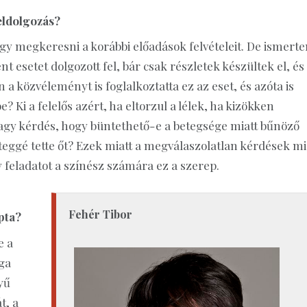
feldolgozás?
agy megkeresni a korábbi előadások felvételeit. De ismert
t esetet dolgozott fel, bár csak részletek készültek el, és
 közvéleményt is foglalkoztatta ez az eset, és azóta is
? Ki a felelős azért, ha eltorzul a lélek, ha kizökken
nagy kérdés, hogy büntethető-e a betegsége miatt bűnöző
teggé tette őt? Ezek miatt a megválaszolatlan kérdések mi
 feladatot a színész számára ez a szerep.
Fehér Tibor
pta?
e a
ga
yű
t, a