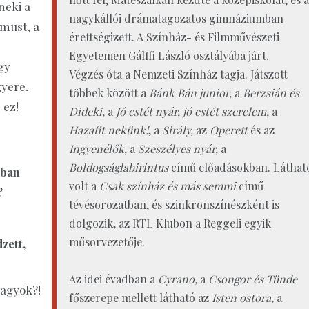
neki a
nagykállói drámatagozatos gimnáziumban
tmust, a
érettségizett. A Színház- és Filmművészeti
Egyetemen Gálffi László osztályába járt.
ogy
Végzés óta a Nemzeti Színház tagja. Játszott
gyere,
többek között a
Bánk Bán junior,
a
Berzsián és
 ez!
Dideki,
a
Jó estét nyár, jó estét szerelem,
a
Hazafit nekünk!
, a
Sirály,
az
Operett
és az
Ingyenélők,
a
Szeszélyes nyár,
a
Boldogságlabirintus
című előadásokban. Láthat
bban
volt a
Csak színház és más semmi
című
?
tévésorozatban, és szinkronszínészként is
dolgozik, az RTL Klubon a Reggeli egyik
műsorvezetője.
zett,
Az idei évadban a
Cyrano,
a
Csongor és Tünde
vagyok?!
főszerepe mellett látható az
Isten ostora,
a