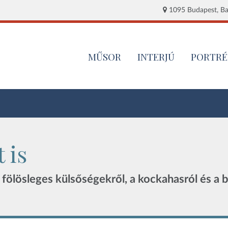
1095 Budapest, Baj
MŰSOR
INTERJÚ
PORTRÉ
 is
 fölösleges külsőségekről, a kockahasról és a b