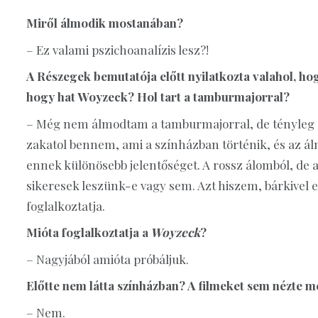
Miről álmodik mostanában?
– Ez valami pszichoanalízis lesz?!
A Részegek bemutatója előtt nyilatkozta valahol, h
hogy hat Woyzeck? Hol tart a tamburmajorral?
– Még nem álmodtam a tamburmajorral, de tényleg e
zakatol bennem, ami a színházban történik, és az á
ennek különösebb jelentőséget. A rossz álomból, d
sikeresek leszünk-e vagy sem. Azt hiszem, bárkivel e
foglalkoztatja.
Mióta foglalkoztatja a
Woyzeck
?
– Nagyjából amióta próbáljuk.
Előtte nem látta színházban? A filmeket sem nézte 
– Nem.