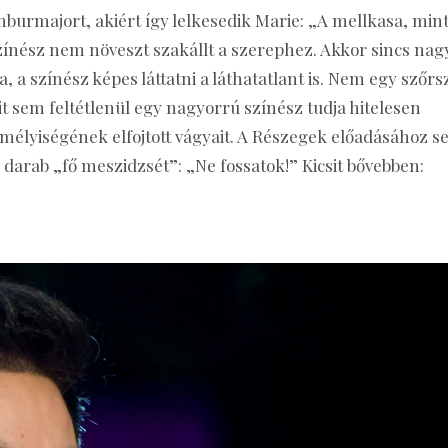
burmajort, akiért így lelkesedik Marie: „A mellkasa, min
színész nem növeszt szakállt a szerephez. Akkor sincs nag
 a színész képes láttatni a láthatatlant is. Nem egy szőrs
t sem feltétlenül egy nagyorrú színész tudja hitelesen
emélyiségének elfojtott vágyait. A Részegek előadásához 
 darab „fő meszidzsét”: „Ne fossatok!” Kicsit bővebben: