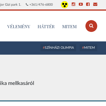
or Gizi park 1.
+361/476-6800
VÉLEMÉNY
HÁTTÉR
MITEM
SZÍNHÁZI OLIMPIA
MITEM
ika mellkasáról