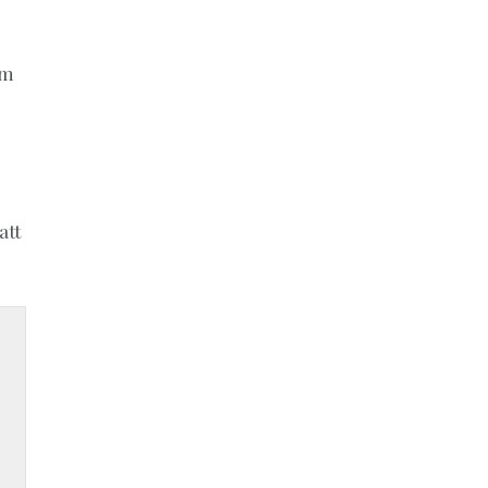
em
att