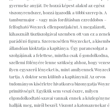
gyermeke anyját. De hozzá képest alakul az egész
viszonyrendszer, hozzá igazodik a többi szerep is. A
tamburmajor – vagy más fordításban ezreddobos –
felfogható Woyzeck ellenpontjaként. A megalázott,
kihasznált tisztiszolgával szemben ott van ez a zene
parádézó figura. Szerencsétlen Woyzecket, a kisemb
állandóan kioktatja a kapitánya. Úgy parancsolgat a
szolgájának a felettese, mintha csak ő gondolkodna, 
szellemi fölényére lenne szükség ahhoz, hogy vezes
ilyen egyszerű lényeket is, mint amilyennek Woyzec
tartja. A doktor sem különb a kapitánynál. Az orvos
tudományos kísérletre hivatkozva bizonygatja Woyz
primitívségét. Egyikük sem veszi észre, milyen
elgondolkodtató szavai vannak ennek a közlegényn
hallják meg, miről beszél. Viszont a katonazenekar é