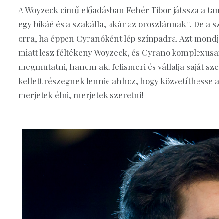
A Woyzeck című előadásban Fehér Tibor játssza a tam
egy bikáé és a szakálla, akár az oroszlánnak”. De a 
orra, ha éppen Cyranóként lép színpadra. Azt mondja,
miatt lesz féltékeny Woyzeck, és Cyrano komplexusai
megmutatni, hanem aki felismeri és vállalja saját sz
kellett részegnek lennie ahhoz, hogy közvetíthesse a
merjetek élni, merjetek szeretni!