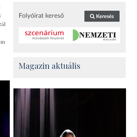
t
y
Folyóirat kereső
Keresés
zál
sem
Magazin aktuális