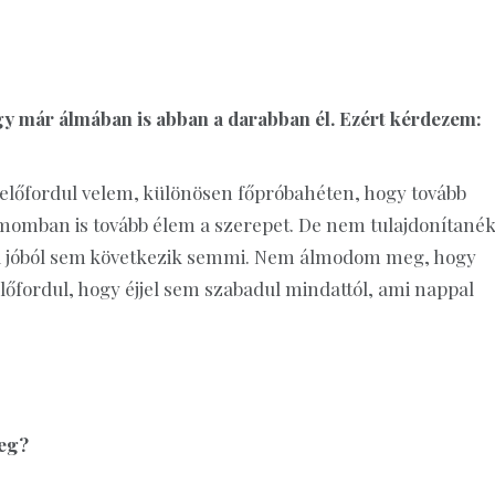
ogy már álmában is abban a darabban él. Ezért kérdezem:
lőfordul velem, különösen főpróbahéten, hogy tovább
lmomban is tovább élem a szerepet. De nem tulajdonítané
e a jóból sem következik semmi. Nem álmodom meg, hogy
lőfordul, hogy éjjel sem szabadul mindattól, ami nappal
meg?