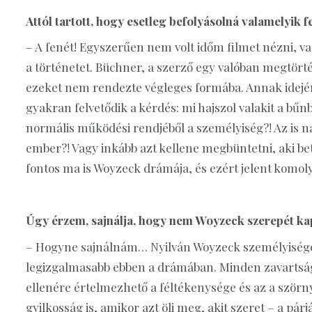
Attól tartott, hogy esetleg befolyásolná valamelyik 
– A fenét! Egyszerűen nem volt időm filmet nézni, v
a történetet. Büchner, a szerző egy valóban megtörtén
ezeket nem rendezte végleges formába. Annak idején a
gyakran felvetődik a kérdés: mi hajszol valakit a bűnbe
normális működési rendjéből a személyiség?! Az is 
ember?! Vagy inkább azt kellene megbüntetni, aki be
fontos ma is Woyzeck drámája, és ezért jelent komoly
Úgy érzem, sajnálja, hogy nem Woyzeck szerepét ka
– Hogyne sajnálnám… Nyilván Woyzeck személyiség
legizgalmasabb ebben a drámában. Minden zavartsá
ellenére értelmezhető a féltékenysége és az a szörn
gyilkosság is, amikor azt öli meg, akit szeret – a párjá