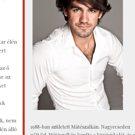
kar élén
ert
az ő
se az
ket
eck
ek, nem
1988-ban született Mátészalkán. Nagyecseden
lén álló
nőtt fel, Mátészalkán kezdte a középiskolát, és a