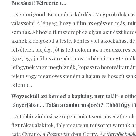
Bocsánat! Félreértett…
– Semmi gond! Értem én a kérdést. Megpróbálok röv
válaszolni. A lényeg, hogy a film az egészen más, min
színház. Ahhoz a filmszerephez olyan színészt kere
akinek kidolgozott a teste. Fontos volt a kockahas, de
felvételek idejéig. Jót is tett nekem az a rendszeres e
Igaz, egy jó filmszerepért most is bármit megtennék
lefogynék vagy meghíznék, kopaszra borotváltatná
fejem vagy megnöveszteném a hajam és hosszú sza
is lenne…
Woyzecktől azt kérdezi a kapitány, nem talált-e ottho
tányérjában… Talán a tamburmajorét?! Ebből úgy tűn
– A többi színházi szerepem miatt sem növeszthetek 
figurákat alakítok, folyamatosan műsoron vannak a 
este Cyrano, a
Pogánytánc
ban Gerry,
Az ügynök halál