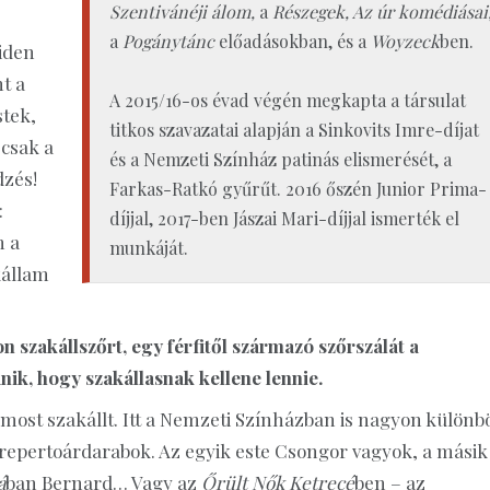
Szentivánéji álom,
a
Részegek, Az úr komédiásai
a
Pogánytánc
előadásokban, és a
Woyzeck
ben.
iden
t a
A 2015/16-os évad végén megkapta a társulat
stek,
titkos szavazatai alapján a Sinkovits Imre-díjat
 csak a
és a Nemzeti Színház patinás elismerését, a
dzés!
Farkas-Ratkó gyűrűt. 2016 őszén Junior Prima-
:
díjjal, 2017-ben Jászai Mari-díjjal ismerték el
m a
munkáját.
kállam
n szakállszőrt, egy férfitől származó szőrszálát a
ik, hogy szakállasnak kellene lennie.
most szakállt. Itt a Nemzeti Színházban is nagyon különb
repertoárdarabok. Az egyik este Csongor vagyok, a másik
á
ban Bernard… Vagy az
Őrült Nők Ketrecé
ben – az