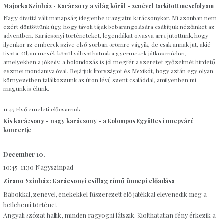
Majorka Színház - Karácsony a világ körül - zenével tarkított mesefolyam
Nagy divattá vált manapság idegenbe utazgatni karácsonykor. Mi azonban nem
ezért döntöttünk úgy, hogy távoli tájak bebarangolására csábítjuk nézőinket az
adventben. Karácsonyi történeteket, legendákat olvasva arra jutottunk, hogy
ilyenkor az emberek szíve első sorban örömre vágyik, de csak annak jut, akié
tiszta. Olyan mesék közül választhatnak a gyermekek játkos módon,
amelyekben a jókedv, a bolondozás is jól megfér a szeretet győzelmét hirdető
eszmei mondanivalóval. Bejárjuk Írországot és Mexikót, hogy aztán egy olyan
környezetben találkozzunk az úton lévő szent családdal, amilyenben mi
magunk is élünk.
11:45 Első emeleti előcsarnok
Kis karácsony - nagy karácsony - a Kolompos Együttes ünnepváró
koncertje
December 10.
10:45-11:30 Nagyszínpad
Zirano Színház: Karácsonyi csillag című ünnepi előadása
Bábokkal, zenével, énekekkel fűszerezett élő játékkal elevenedik meg a
betlehemi történet.
Angyali szózat hallik, minden ragyogni látszik. Kiolthatatlan fény érkezik a