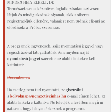
MINDEN HELY ELKELT, DE
Természetesen a kézműves foglalkozásokon szívesen
látjuk és mindig akadnak olyanok, akik a sikeres
regisztrációjuk ellenére, valamiért nem tudnak eljönni az
előadásokra. Próba, szerencse.
A programok ingyenesek, saját nyomtatású jeggyel vagy
regisztrációval látogathatóak. Amennyiben
saját
nyomtatású jegyet
szeretne az alábbi linkekre kell
kattintani:
December 17,
Ha esetleg nem tud nyomtatni,
regisztrálni
a
kolyoknap@nemzetiszinhaz.hu
e-mail címen lehet, az
alábbi linkekre kattintva. Ne feledjék a levélben megírni
azt sem, hogy hányan érkeznek a programra.