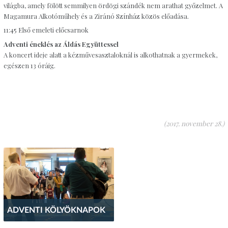
világba, amely fölött semmilyen ördögi szándék nem arathat győzelmet. A
Magamura Alkotóműhely és a Ziránó Színház közös előadása.
11:45 Első emeleti előcsarnok
Adventi éneklés az Áldás Együttessel
A koncert ideje alatt a kézművesasztaloknál is alkothatnak a gyermekek,
egészen 13 óráig.
(2017. november 28.)
ADVENTI KÖLYÖKNAPOK