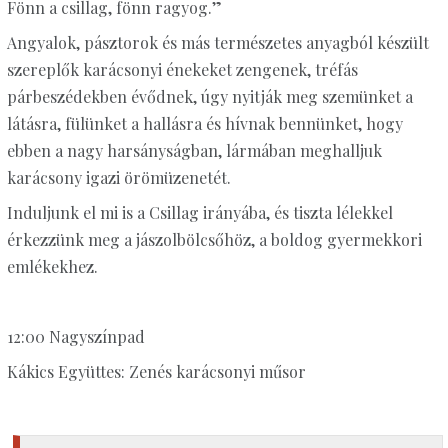
Fönn a csillag, fönn ragyog.”
Angyalok, pásztorok és más természetes anyagból készült
szereplők karácsonyi énekeket zengenek, tréfás
párbeszédekben évődnek, úgy nyitják meg szemünket a
látásra, fülünket a hallásra és hívnak bennünket, hogy
ebben a nagy harsányságban, lármában meghalljuk
karácsony igazi örömüzenetét.
Induljunk el mi is a Csillag irányába, és tiszta lélekkel
érkezzünk meg a jászolbölcsőhöz, a boldog gyermekkori
emlékekhez.
12:00 Nagyszínpad
Kákics Együttes: Zenés karácsonyi műsor