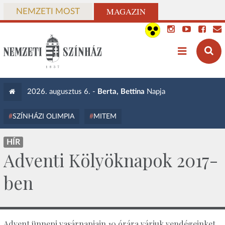
MAGAZIN
NEMZETI MOST
2026. augusztus 6. -
Berta, Bettina
Napja
SZÍNHÁZI OLIMPIA
MITEM
HÍR
Adventi Kölyöknapok 2017-
ben
Advent ünnepi vasárnapjain 10 órára várjuk vendégeinket.