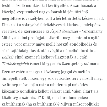
festő-mázoló munkásokat kerülgették. A színháznak a
közelgő szeptemberi nagy vásárok idején történő
megtöltése is veszélyben volt a bérlethirdetés késése miatt.
Elmaradt a soknyelvű üdvözlőversek kiadása, emlékpénz
veretése, de szerencsére az
Árpád ébredését
– Vörösmarty
Mihály alkalmi prológját – sikerült megjelentetni a nyitó
estére. Vörösmarty műve mellé hosszú gondolkodás és
sűrű sajtótalálgatások után végül a németből fordított
Belizár
című szomorújátékot választották a Petőfi
Tintásüvegjéből
ismert Megyeri és Szentpétery számára.
Ezen az estén a magyar közönség joggal és méltán
ünnepelhetett, hiszen egy sok évtizedes terv valósult meg.
Az ünnep másnapján már a mindennapi működés
kijózanító gondjaira kellett választ adni. Vajon eltartja a
közönség a színházat? Kitől, mekkora támogatásra
számíthatnak (ha számíthatnak)? Milyen műsorpolitikát