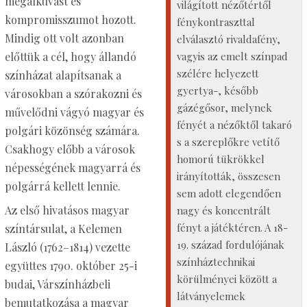
megalkuvást és
világított nézőtértől
kompromisszumot hozott.
fénykontraszttal
Mindig ott volt azonban
elválasztó rivaldafény,
vagyis az emelt színpad
előttük a cél, hogy állandó
szélére helyezett
színházat alapítsanak a
gyertya-, később
városokban a szórakozni és
gázégősor, melynek
művelődni vágyó magyar és
fényét a nézőktől takaró
polgári közönség számára.
s a szereplőkre vetítő
Csakhogy előbb a városok
homorú tükrökkel
népességének magyarrá és
irányították, összesen
polgárrá kellett lennie.
sem adott elegendően
Az első hivatásos magyar
nagy és koncentrált
fényt a játéktéren. A 18-
színtársulat, a Kelemen
19. század fordulójának
László (1762–1814) vezette
színháztechnikai
együttes 1790. október 25-i
körülményei között a
budai, Várszínházbeli
látványelemek
bemutatkozása a magyar