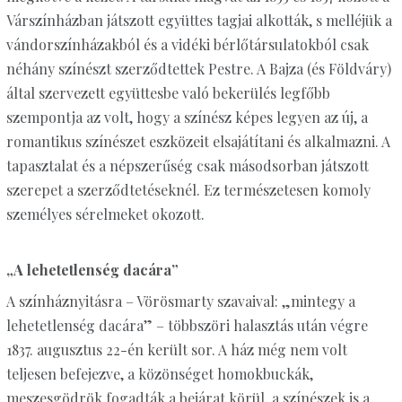
Várszínházban játszott együttes tagjai alkották, s melléjük a
vándorszínházakból és a vidéki bérlőtársulatokból csak
néhány színészt szerződtettek Pestre. A Bajza (és Földváry)
által szervezett együttesbe való bekerülés legfőbb
szempontja az volt, hogy a színész képes legyen az új, a
romantikus színészet eszközeit elsajátítani és alkalmazni. A
tapasztalat és a népszerűség csak másodsorban játszott
szerepet a szerződtetéseknél. Ez természetesen komoly
személyes sérelmeket okozott.
„A lehetetlenség dacára”
A színháznyitásra – Vörösmarty szavaival: „mintegy a
lehetetlenség dacára” – többszöri halasztás után végre
1837. augusztus 22-én került sor. A ház még nem volt
teljesen befejezve, a közönséget homokbuckák,
meszesgödrök fogadták a bejárat körül, a színészek is a