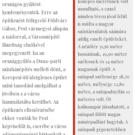
közepes méretűnek volt
országos gyűjtést
mondható, s ezzel
kezdeményeztek. Erre az
minden téren jóval felül
építkezést felügyelő Földváry
is múlta a magyar
Gábor, Pest vármegyei alispán
színtársulatok számára
a nádorral, a Városszépítő
addig emelt épületeket.
Bizottság elnökével
A nézőtér 21,56 méter
megegyezett: ha az
hosszúnak, 19,90 méter
országgyűlés a Duna-parti
szélesnek és 14 méter
magasnak épült. A
színházépítés mellett dönt, a
színpad szélessége 18,70
Kerepesi úti ideiglenes épület
méter, mélysége 13,80
színi tanodául szolgálhat a
méter, a színpadnyílás 12
jövőben s a város
méteres volt. Öt
használatába kerülhet. Az
kulisszapár játszhatott, a
építkezés ellenőrzésébe
színpad fölött magas
ekkor vonták be Pest
zsinórpadlást hagytak. A
képviselőit is, cserébe a város
színpadi gépezetekhez
adómentességet biztosított a