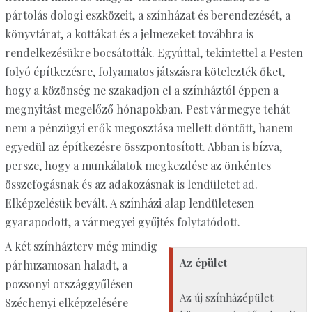
pártolás dologi eszközeit, a színházat és berendezését, a
könyvtárat, a kottákat és a jelmezeket továbbra is
rendelkezésükre bocsátották. Egyúttal, tekintettel a Pesten
folyó építkezésre, folyamatos játszásra kötelezték őket,
hogy a közönség ne szakadjon el a színháztól éppen a
megnyitást megelőző hónapokban. Pest vármegye tehát
nem a pénzügyi erők megosztása mellett döntött, hanem
egyedül az építkezésre összpontosított. Abban is bízva,
persze, hogy a munkálatok megkezdése az önkéntes
összefogásnak és az adakozásnak is lendületet ad.
Elképzelésük bevált. A színházi alap lendületesen
gyarapodott, a vármegyei gyűjtés folytatódott.
A két színházterv még mindig
Az épület
párhuzamosan haladt, a
pozsonyi országgyűlésen
Az új színházépület
Széchenyi elképzelésére