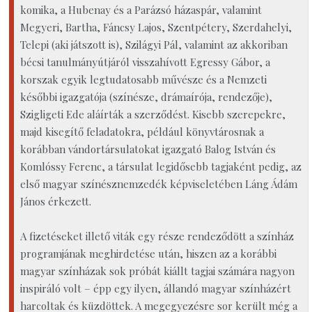
komika, a Hubenay és a Parázsó házaspár, valamint
Megyeri, Bartha, Fáncsy Lajos, Szentpétery, Szerdahelyi,
Telepi (aki játszott is), Szilágyi Pál, valamint az akkoriban
bécsi tanulmányútjáról visszahívott Egressy Gábor, a
korszak egyik legtudatosabb művésze és a Nemzeti
későbbi igazgatója (színésze, drámaírója, rendezője),
Szigligeti Ede aláírták a szerződést. Kisebb szerepekre,
majd kisegítő feladatokra, például könyvtárosnak a
korábban vándortársulatokat igazgató Balog István és
Komlóssy Ferenc, a társulat legidősebb tagjaként pedig, az
első magyar színésznemzedék képviseletében Láng Ádám
János érkezett.
A fizetéseket illető viták egy része rendeződött a színház
programjának meghirdetése után, hiszen az a korábbi
magyar színházak sok próbát kiállt tagjai számára nagyon
inspiráló volt – épp egy ilyen, állandó magyar színházért
harcoltak és küzdöttek. A megegyezésre sor került még a