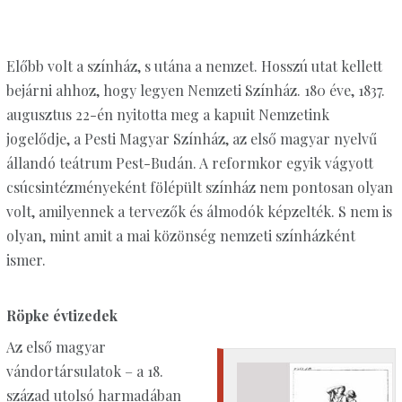
Előbb volt a színház, s utána a nemzet. Hosszú utat kellett
bejárni ahhoz, hogy legyen Nemzeti Színház. 180 éve, 1837.
augusztus 22-én nyitotta meg a kapuit Nemzetink
jogelődje, a Pesti Magyar Színház, az első magyar nyelvű
állandó teátrum Pest-Budán. A reformkor egyik vágyott
csúcsintézményeként fölépült színház nem pontosan olyan
volt, amilyennek a tervezők és álmodók képzelték. S nem is
olyan, mint amit a mai közönség nemzeti színházként
ismer.
Röpke évtizedek
Az első magyar
vándortársulatok – a 18.
század utolsó harmadában