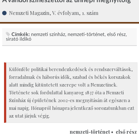
Nemzeti Magazin, V. évfolyam, 1. szám
Címkék:
nemzeti színház
nemzeti-történet
első rész
sirató ildikó
Különféle politikai berendezkedések és rendszerváltások,
forradalmak és háborús idők, szabad és békés korszakok
alatt mindig kitüntetett szerepe volt a Nemzetinek.
Története sok fordulattal kanyarog 1837 óta a Nemzeti
Színház új épületének 2002-es megnyitásán át egészen a
mai napig. Hónapról hónapra jelentkező sorozatunkban ezt
az utat járjuk végig.
nemzeti-történet • első rész