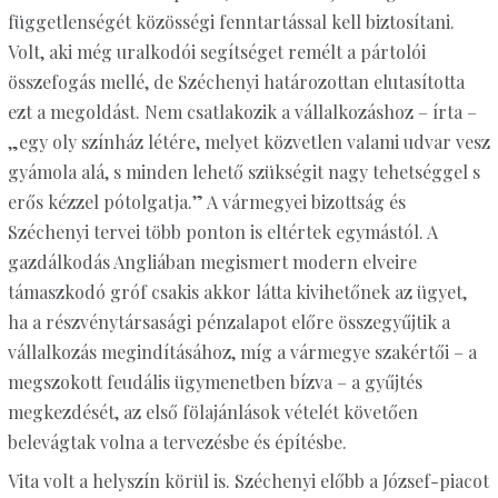
függetlenségét közösségi fenntartással kell biztosítani.
Volt, aki még uralkodói segítséget remélt a pártolói
összefogás mellé, de Széchenyi határozottan elutasította
ezt a megoldást. Nem csatlakozik a vállalkozáshoz – írta –
„egy oly színház létére, melyet közvetlen valami udvar vesz
gyámola alá, s minden lehető szükségit nagy tehetséggel s
erős kézzel pótolgatja.” A vármegyei bizottság és
Széchenyi tervei több ponton is eltértek egymástól. A
gazdálkodás Angliában megismert modern elveire
támaszkodó gróf csakis akkor látta kivihetőnek az ügyet,
ha a részvénytársasági pénzalapot előre összegyűjtik a
vállalkozás megindításához, míg a vármegye szakértői – a
megszokott feudális ügymenetben bízva – a gyűjtés
megkezdését, az első fölajánlások vételét követően
belevágtak volna a tervezésbe és építésbe.
Vita volt a helyszín körül is. Széchenyi előbb a József-piacot