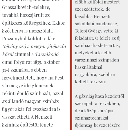
előbb külföldi mestert
Grassalkovich-telekre,
szerződtettek, de
továbbá hozzájárult az
később a Nemzeti
építkezés költségeihez. Ekkor
sokoldalú mindenese,
Széchenyi is megszólalt.
Telepi György vette át
feladatait. Ő felelt az új
Pozsonyból küldött cikket
színház díszleteiért is,
Néhány szó a magyar játékszín
melyeket a kisebb
körül
címmel a
Társalkodó
várszínházi színpadon
című folyóirat 1835. október
használtaknál
31-i számába, s ebben
nagyobbra, szebbre
figyelmeztetett, hogy ha Pest
kellett tervezni.
vármegye ideiglenesnek
tekinti épülő színházát, azzal
A gázvilágítása kezdettől
az állandó magyar színház
szerepelt a tervekben,
ügyét akár fél évszázadra is
de a közép-európai
visszavetheti. A Nemzeti
színháztechnikai
Színház építéstörténete
újdonság bevezetésére