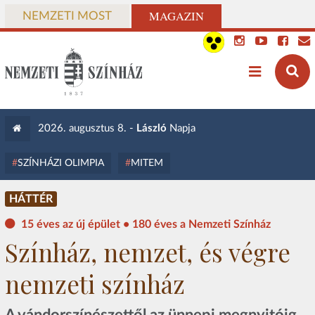
MAGAZIN
NEMZETI MOST
2026. augusztus 8. -
László
Napja
SZÍNHÁZI OLIMPIA
MITEM
HÁTTÉR
15 éves az új épület • 180 éves a Nemzeti Színház
Színház, nemzet, és végre
nemzeti színház
A vándorszínészettől az ünnepi megnyitóig