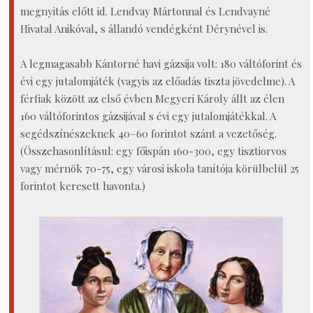
megnyitás előtt id. Lendvay Mártonnal és Lendvayné
Hivatal Anikóval, s állandó vendégként Dérynével is.
A legmagasabb Kántorné havi gázsija volt: 180 váltóforint és
évi egy jutalomjáték (vagyis az előadás tiszta jövedelme). A
férfiak között az első évben Megyeri Károly állt az élen
160 váltóforintos gázsijával s évi egy jutalomjátékkal. A
segédszínészeknek 40–60 forintot szánt a vezetőség.
(Összehasonlításul: egy főispán 160-300, egy tisztiorvos
vagy mérnök 70-75, egy városi iskola tanítója körülbelül 25
forintot keresett havonta.)