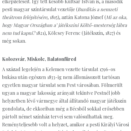
elképzeléseit. Így tett később Kultsár István is, a második
pesti magyar színtársulat vezetője (
Buzdítás a nemzeti
theátrom felépítésére
, 1815), aztán Katona József (
Mi az oka,
hogy Magyar Országban a’ játékszíni Költő-mesterség lábra
nem tud kapni?
1821), Kölcsey Ferenc (Játékszín, 1827) és
még sokan.
Kolozsvár, Miskolc, Balatonfüred
A század legelején a Kelemen vezette társulat 1796-os
bukása után egészen 1833-ig nem állomásozott tartósan
egyetlen magyar társulat sem Pest városában. Fölmerült
ugyan a magyar lakosság arányait tekintve Pestnél jobb
helyzetben lévő vármegye által állítandó magyar játékszín
gondolata, de ekkoriban még a Bécsből sokkal erősebben
pártolt német színház tervei sem valósulhattak meg.
Reményteljesebb volt a helyzet, amikor a pesti Királyi Városi