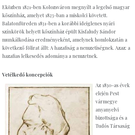
Eközben 1821-ben Kolozsváron megnyílt a legelső magyar
kőszínház, amelyet 1823-ban a miskolci követett.
Balatonfüreden 1831-ben a korábbi ideiglenes nyári
színkörök helyett kőszínház épült Kisfaludy Sándor
munkálkodása eredményeként, amelynek homlokzatán a
következő fölirat állt: A hazafiság a nemzetiségnek. Azaz: a
hazafias lelkesedés adománya a nemzetnek.
Vetélkedő koncepciók
Az 1830-as évek
elején Pest
vármegye
anyanyelvi
bizottsága és a
Tudós Társaság