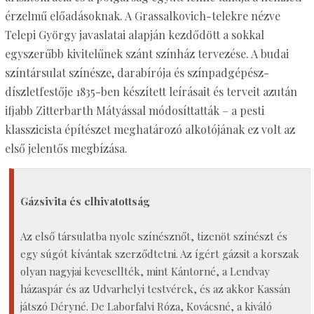
érzelmű előadásoknak. A Grassalkovich-telekre nézve
Telepi György javaslatai alapján kezdődött a sokkal
egyszerűbb kivitelűnek szánt színház tervezése. A budai
színtársulat színésze, darabírója és színpadgépész-
díszletfestője 1835-ben készített leírásait és terveit azután
ifjabb Zitterbarth Mátyással módosíttatták – a pesti
klasszicista építészet meghatározó alkotójának ez volt az
első jelentős megbízása.
Gázsivita és elhivatottság
Az első társulatba nyolc színésznőt, tizenöt színészt és
egy súgót kívántak szerződtetni. Az ígért gázsit a korszak
olyan nagyjai kevesellték, mint Kántorné, a Lendvay
házaspár és az Udvarhelyi testvérek, és az akkor Kassán
játszó Déryné. De Laborfalvi Róza, Kovácsné, a kiváló