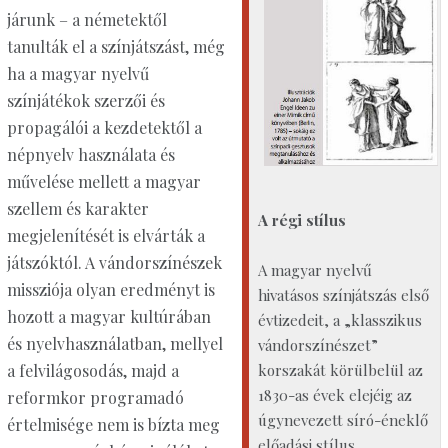
járunk – a németektől
tanulták el a színjátszást, még
ha a magyar nyelvű
színjátékok szerzői és
propagálói a kezdetektől a
népnyelv használata és
művelése mellett a magyar
szellem és karakter
A régi stílus
megjelenítését is elvárták a
játszóktól. A vándorszínészek
A magyar nyelvű
missziója olyan eredményt is
hivatásos színjátszás első
hozott a magyar kultúrában
évtizedeit, a „klasszikus
és nyelvhasználatban, mellyel
vándorszínészet”
korszakát körülbelül az
a felvilágosodás, majd a
1830-as évek elejéig az
reformkor programadó
úgynevezett síró-éneklő
értelmisége nem is bízta meg
előadási stílus