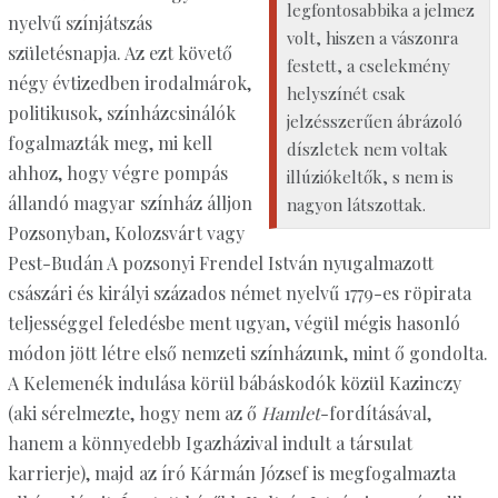
legfontosabbika a jelmez
nyelvű színjátszás
volt, hiszen a vászonra
születésnapja. Az ezt követő
festett, a cselekmény
négy évtizedben irodalmárok,
helyszínét csak
politikusok, színházcsinálók
jelzésszerűen ábrázoló
fogalmazták meg, mi kell
díszletek nem voltak
ahhoz, hogy végre pompás
illúziókeltők, s nem is
állandó magyar színház álljon
nagyon látszottak.
Pozsonyban, Kolozsvárt vagy
Pest-Budán A pozsonyi Frendel István nyugalmazott
császári és királyi százados német nyelvű 1779-es röpirata
teljességgel feledésbe ment ugyan, végül mégis hasonló
módon jött létre első nemzeti színházunk, mint ő gondolta.
A Kelemenék indulása körül bábáskodók közül Kazinczy
(aki sérelmezte, hogy nem az ő
Hamlet
-fordításával,
hanem a könnyedebb Igazházival indult a társulat
karrierje), majd az író Kármán József is megfogalmazta