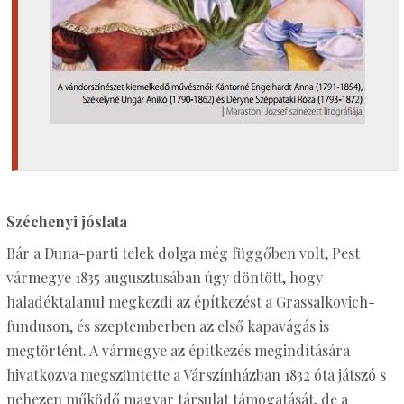
Széchenyi jóslata
Bár a Duna-parti telek dolga még függőben volt, Pest
vármegye 1835 augusztusában úgy döntött, hogy
haladéktalanul megkezdi az építkezést a Grassalkovich-
funduson, és szeptemberben az első kapavágás is
megtörtént. A vármegye az építkezés megindítására
hivatkozva megszüntette a Várszínházban 1832 óta játszó s
nehezen működő magyar társulat támogatását, de a