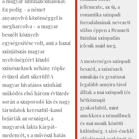
a magyar színházcsinálókat.
jellemezte, az új, a
Ez pedig – a német
romantika színpadi
anyanyelvű közönséggel is
forradalmának nevezett
megharcolva – a magyar
stílus éppen a Nemzeti
beszélt köznyelv
Színház színpadán
egységesítése volt, ami a hazai
jelenik majd meg.
színjátszás magyar
nyelvűségéért küzdő
A mesterséges színpadi
színészeknek néhány röpke
beszéd, a színészek
évtized alatt sikerült! A
mimikája és gesztusai
legalább annyira távol
magyar hivatásos színházi
álltak a mai színpadi (és
működés első három évtizede
hétköznapi)
során a szaporodó kis és nagy
gyakorlattól, mint
társulatok keresztül-kasul
amekkora a némafilmek
bejárták az országot, a
és mai mozik közötti
magyarok lakta Kárpát-
különbség. A síró-éneklő
medencét, s a művészi hatás
előadásmód eszközeit és