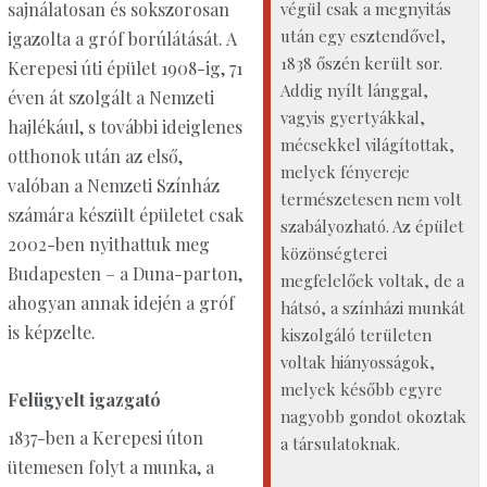
végül csak a megnyitás
sajnálatosan és sokszorosan
után egy esztendővel,
igazolta a gróf borúlátását. A
1838 őszén került sor.
Kerepesi úti épület 1908-ig, 71
Addig nyílt lánggal,
éven át szolgált a Nemzeti
vagyis gyertyákkal,
hajlékául, s további ideiglenes
mécsekkel világítottak,
otthonok után az első,
melyek fényereje
valóban a Nemzeti Színház
természetesen nem volt
számára készült épületet csak
szabályozható. Az épület
2002-ben nyithattuk meg
közönségterei
Budapesten – a Duna-parton,
megfelelőek voltak, de a
ahogyan annak idején a gróf
hátsó, a színházi munkát
is képzelte.
kiszolgáló területen
voltak hiányosságok,
melyek később egyre
Felügyelt igazgató
nagyobb gondot okoztak
1837-ben a Kerepesi úton
a társulatoknak.
ütemesen folyt a munka, a