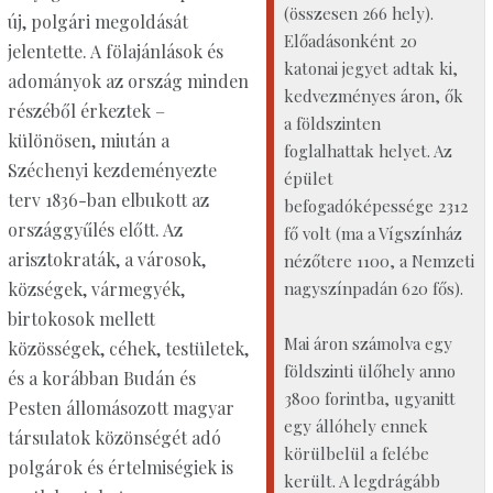
(összesen 266 hely).
új, polgári megoldását
Előadásonként 20
jelentette. A fölajánlások és
katonai jegyet adtak ki,
adományok az ország minden
kedvezményes áron, ők
részéből érkeztek –
a földszinten
különösen, miután a
foglalhattak helyet. Az
Széchenyi kezdeményezte
épület
terv 1836-ban elbukott az
befogadóképessége 2312
országgyűlés előtt. Az
fő volt (ma a Vígszínház
arisztokraták, a városok,
nézőtere 1100, a Nemzeti
nagyszínpadán 620 fős).
községek, vármegyék,
birtokosok mellett
Mai áron számolva egy
közösségek, céhek, testületek,
földszinti ülőhely anno
és a korábban Budán és
3800 forintba, ugyanitt
Pesten állomásozott magyar
egy állóhely ennek
társulatok közönségét adó
körülbelül a felébe
polgárok és értelmiségiek is
került. A legdrágább