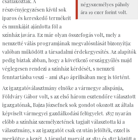
csatlakoztak. A
négy­személyes páholy
részvényjegyzésen kívül sok
ára 19 ezer forint volt.
iparos és kereskedő termékeit
és munkáját ajánlotta föl a
színház javára. Ez már olyan összefogás volt, mely a
nemzetté válás programjának megvalósulását bizonyítja:
valóban működött a társadalmi érdekegyesítés. Az alapítók
pedig bíztak abban, hogy a következő országgyűlés majd
véglegesen rendezi a színház kérdését, s nemzeti
fenntartásba veszi – ami 1840 áprilisában meg is történt.
Az igazgatóválasztmány elnöke a vármegye alispánja,
Földváry Gábor volt, s az első három esztendőre választott
igazgatónak, Bajza Józsefnek sok gondot okozott az általa
képviselt vármegyei gazdálkodási felügyelet. 1837 nyarán
előbb a színház személyzetének tagjait választotta ki a
választmány, s az igazgatót csak ez után jelölték, ezzel is
megkötve a kezét. A társulat magvát az 1833 és 1837 között a