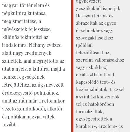
úgynevezett
magyar történelem és
gesztikákból ismerjük.
népkultúra kutatása,
Hosszan leírták és
megismertetése, a
ábrázolták az egyes
művészetek fejlesztése,
érzelmekhez vagy
különös tekintettel az
szövegaktusokhoz
irodalomra. Néhány évtized
(például
felszólításokhoz,
alatt nagy eredmények
szerelmi vallomásokhoz
születtek, ami megnyitotta az
vagy eskükhöz)
utat a nyelv, a kultúra, majd a
elválaszthatatlanul
nemzet egységének
kapcsolódó test- és
létrejöttéhez, az úgynevezett
kézmozdulatokat. Ezzel
érdekegyesítő politikához,
a színházi konvenciók
amit azután már a reformkor
teljes hatókörében
vezető gondolkodói, alkotói
formalizálták,
és politikai nagyjai vittek
egységesítették a
tovább.
karakter-, érzelem- és