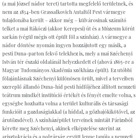
(a mai József nádor teret) tartotta megfelelő területnek, és
nem az 1834-ben Grassalkovich Antaltől Pest vármegye
tulajdonába került – akkor még – külvárosinak számító
telket a mai Rákóczi (akkor Kerepesi) út és a Múzeum körút
sarkán (végül mégis ott épült föl a színház). A vármegye a
nádor döntése nyomán ingyen hozzájutott egy másik, a
pesti Duna-parton fekvő telekhez is, mely a mai Széchenyi
István tér északi oldalánál helyezkedett el (ahová 1865-re a
Magyar Tudományos Akadémia székháza épült). Ez utóbbi
fölajánlásnak Széchenyi különösen örült, mivel a terveiben
szereplő állandó Duna-híd pesti hídfőjéhez állított nemzeti
teátrum mindkét institúció értékét és fényét emelte volna, s
egységbe hozhatta volna a terület kulturális és társasági
funkcióit a gazdaságiakkal (a híddal, a gőzhajókikötővel, az
árutőzsdével). A színházépület terveinek mintáit Párizsból
kérette meg Széchenyi, akinek elképzelése szerint az
arisztokrácia és a polgárság együtt lenne tanúja a nemzeti