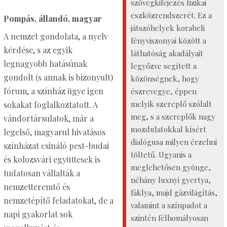
szövegkifejezés fizikai
eszközrendszerét. Ez a
Pompás, állandó, magyar
játszóhelyek korabeli
A nemzet gondolata, a nyelv
fényviszonyai között a
kérdése, s az egyik
láthatóság akadályait
legnagyobb hatásúnak
legyőzve segített a
gondolt (s annak is bizonyult)
közönségnek, hogy
fórum, a színház ügye igen
észrevegye, éppen
melyik szereplő szólalt
sokakat foglalkoztatott. A
meg, s a szereplők nagy
vándortársulatok, már a
mozdulatokkal kísért
legelső, magyarul hivatásos
dialógusa milyen érzelmi
színházat csináló pest-budai
töltetű. Ugyanis a
és kolozsvári együttesek is
meglehetősen gyönge,
tudatosan vállalták a
néhány luxnyi gyertya,
nemzetteremtő és
fáklya, majd gázvilágítás,
nemzetépítő feladatokat, de a
valamint a színpadot a
napi gyakorlat sok
szintén félhomályosan