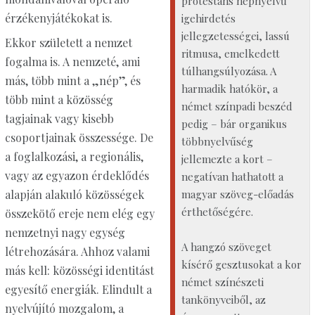
protestáns népnyelvű
érzékenyjátékokat is.
igehirdetés
jellegzetességei, lassú
Ekkor született a nemzet
ritmusa, emelkedett
fogalma is. A nemzeté, ami
túlhangsúlyozása. A
más, több mint a „nép”, és
harmadik hatókör, a
több mint a közösség
német színpadi beszéd
tagjainak vagy kisebb
pedig – bár organikus
csoportjainak összessége. De
többnyelvűség
a foglalkozási, a regionális,
jellemezte a kort –
vagy az egyazon érdeklődés
negatívan hathatott a
magyar szöveg-előadás
alapján alakuló közösségek
érthetőségére.
összekötő ereje nem elég egy
nemzetnyi nagy egység
A hangzó szöveget
létrehozására. Ahhoz valami
kísérő gesztusokat a kor
más kell: közösségi identitást
német színészeti
egyesítő energiák. Elindult a
tankönyveiből, az
nyelvújító mozgalom, a