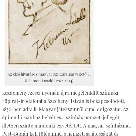
Az első hivatásos magyar színtársulat vezetője,
Kelemen László (1762–1814)
kezdeményezései nyomán újra megélénkült színházi
röpirat-irodalomba Széchenyi István is bekapcsolódott.
1832-ben adta ki Magyar játékszínrűl című dolgozatát. Az
építendő színház helyét és a színház nemzeti jellegét
illetően szinte mindenki egyetértett. A magyar színháznak
Pest-Budán kell fölépülnie, s nemzeti sajátosságát és