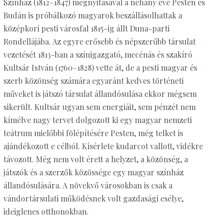
Színház (1812–1847) megnyitásával a néhány éve Pesten és
Budán is próbálkozó magyarok beszállásolhattak a
középkori pesti városfal 1815-ig állt Duna-parti
Rondellájába. Az egyre erősebb és népszerűbb társulat
vezetését 1813-ban a színigazgató, mecénás és szakíró
Kultsár István (1760–1828) vette át, de a pesti magyar és
szerb közönség számára egyaránt kedves történeti
műveket is játszó társulat állandósulása ekkor mégsem
sikerült. Kultsár ugyan sem energiáit, sem pénzét nem
kímélve nagy tervet dolgozott ki egy magyar nemzeti
teátrum mielőbbi fölépítésére Pesten, még telket is
ajándékozott e célból. Kísérlete kudarcot vallott, vidékre
távozott. Még nem volt érett a helyzet, a közönség, a
játszók és a szerzők közössége egy magyar színház
állandósulására. A növekvő városokban is csak a
vándortársulati működésnek volt gazdasági esélye,
ideiglenes otthonokban.