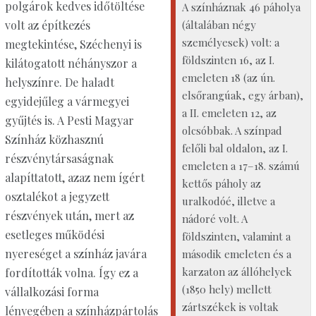
polgárok kedves időtöltése
A színháznak 46 páholya
(általában négy
volt az építkezés
személyesek) volt: a
megtekintése, Széchenyi is
földszinten 16, az I.
kilátogatott néhányszor a
emeleten 18 (az ún.
helyszínre. De haladt
elsőrangúak, egy árban),
egyidejűleg a vármegyei
a II. emeleten 12, az
gyűjtés is. A Pesti Magyar
olcsóbbak. A színpad
Színház közhasznú
felőli bal oldalon, az I.
részvénytársaságnak
emeleten a 17–18. számú
alapíttatott, azaz nem ígért
kettős páholy az
osztalékot a jegyzett
uralkodóé, illetve a
részvények után, mert az
nádoré volt. A
esetleges működési
földszinten, valamint a
nyereséget a színház javára
második emeleten és a
karzaton az állóhelyek
fordították volna. Így ez a
(1850 hely) mellett
vállalkozási forma
zártszékek is voltak
lényegében a színházpártolás