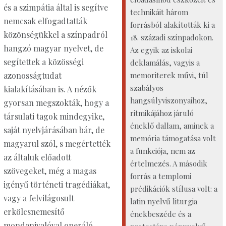
és a szimpátia által is segítve
technikáit három
nemcsak elfogadtatták
forrásból alakították ki a
közönségükkel a színpadról
18. századi színpadokon.
hangzó magyar nyelvet, de
Az egyik az iskolai
segítettek a közösségi
deklamálás, vagyis a
memoriterek művi, túl
azonosságtudat
szabályos
kialakításában is. A nézők
hangsúlyviszonyaihoz,
gyorsan megszokták, hogy a
ritmikájához járuló
társulati tagok mindegyike,
éneklő dallam, aminek a
saját nyelvjárásában bár, de
memória támogatása volt
magyarul szól, s megértették
a funkciója, nem az
az általuk előadott
értelmezés. A második
szövegeket, még a magas
forrás a templomi
igényű történeti tragédiákat,
prédikációk stílusa volt: a
vagy a felvilágosult
latin nyelvű liturgia
erkölcsnemesítő
énekbeszéde és a
mondanivalóval operáló