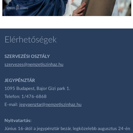
Elérhetőségek
SZERVEZÉSI OSZTÁLY
szervezes@nemzetiszinhaz.hu
JEGYPÉNZTÁR
1095 Budapest, Bajor Gizi park 1.
Telefon: 1/476-6868
E-mail:
jegypenztar@nemzetiszinhaz.hu
Nyitvatartás:
Június 16-ától a jegypénztár bezár, legközelebb augusztus 24-én