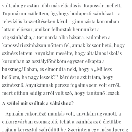
volt, ahogy aztán több más előadás is. Kaposvár mellett,
Toponáron születtem, úgyhogy budapesti színházat – a
televíziós közvetítéseken kívül – gimnazista koromban
láttam először, amikor felhoztak bennünket a
Vígszínházba, a Bernarda Alba házára. Különben a
kaposvári színházon nőttem fel, annak köszönhető, hogy
színész lettem. Anyukám mesélte, hogy általános iskolás
koromban az osztályfőnököm egyszer elkapta a
buszmegállóban, és elmondta neki, hogy a „Mi lesz
belőlem, ha nagy leszek?” kérdésre azt írtam, hogy
színésznő. Anyukámnak persze fogalma sem volt erről,
mert otthon addig arról volt szó, hogy tanítónő leszek.
A szülei mit szóltak a váltáshoz?
– Apukám cukorfőző munkás volt, anyukám ugyanott, a
cukorgyárban csomagoló, tehát a színház az ő életükbe
rajtam keresztül szűrődött be. Szerintem egy másodpercig