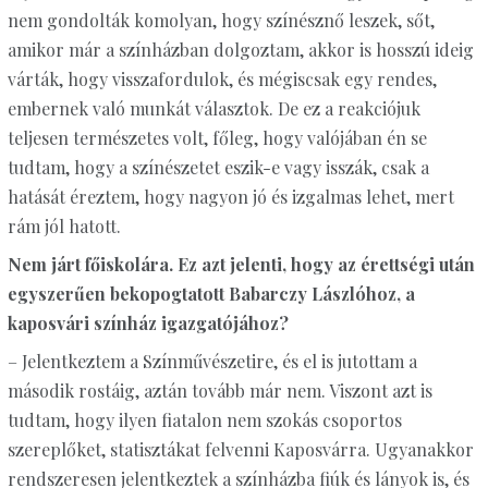
nem gondolták komolyan, hogy színésznő leszek, sőt,
amikor már a színházban dolgoztam, akkor is hosszú ideig
várták, hogy visszafordulok, és mégiscsak egy rendes,
embernek való munkát választok. De ez a reakciójuk
teljesen természetes volt, főleg, hogy valójában én se
tudtam, hogy a színészetet eszik-e vagy isszák, csak a
hatását éreztem, hogy nagyon jó és izgalmas lehet, mert
rám jól hatott.
Nem járt főiskolára. Ez azt jelenti, hogy az érettségi után
egyszerűen bekopogtatott Babarczy Lászlóhoz, a
kaposvári színház igazgatójához?
– Jelentkeztem a Színművészetire, és el is jutottam a
második rostáig, aztán tovább már nem. Viszont azt is
tudtam, hogy ilyen fiatalon nem szokás csoportos
szereplőket, statisztákat felvenni Kaposvárra. Ugyanakkor
rendszeresen jelentkeztek a színházba fiúk és lányok is, és