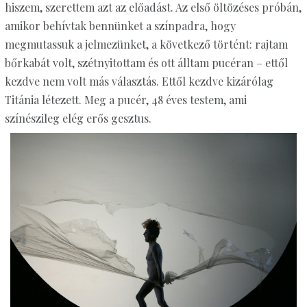
hiszem, szerettem azt az előadást. Az első öltözéses próbán,
amikor behívtak bennünket a színpadra, hogy
megmutassuk a jelmezünket, a következő történt: rajtam
bőrkabát volt, szétnyitottam és ott álltam pucéran – ettől
kezdve nem volt más választás. Ettől kezdve kizárólag
Titánia létezett. Meg a pucér, 48 éves testem, ami
színészileg elég erős gesztus.