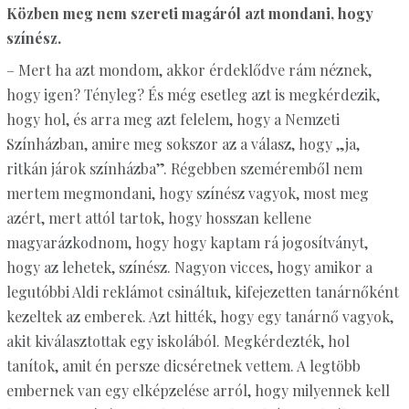
Közben meg nem szereti magáról azt mondani, hogy
színész.
– Mert ha azt mondom, akkor érdeklődve rám néznek,
hogy igen? Tényleg? És még esetleg azt is megkérdezik,
hogy hol, és arra meg azt felelem, hogy a Nemzeti
Színházban, amire meg sokszor az a válasz, hogy „ja,
ritkán járok színházba”. Régebben szeméremből nem
mertem megmondani, hogy színész vagyok, most meg
azért, mert attól tartok, hogy hosszan kellene
magyarázkodnom, hogy hogy kaptam rá jogosítványt,
hogy az lehetek, színész. Nagyon vicces, hogy amikor a
legutóbbi Aldi reklámot csináltuk, kifejezetten tanárnőként
kezeltek az emberek. Azt hitték, hogy egy tanárnő vagyok,
akit kiválasztottak egy iskolából. Megkérdezték, hol
tanítok, amit én persze dicséretnek vettem. A legtöbb
embernek van egy elképzelése arról, hogy milyennek kell