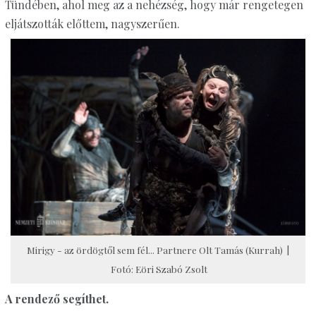
Tündében, ahol meg az a nehézség, hogy már rengetegen
eljátszották előttem, nagyszerűen.
Mirigy - az ördögtől sem fél... Partnere Olt Tamás (Kurrah) |
Fotó: Eöri Szabó Zsolt
A rendező segíthet.