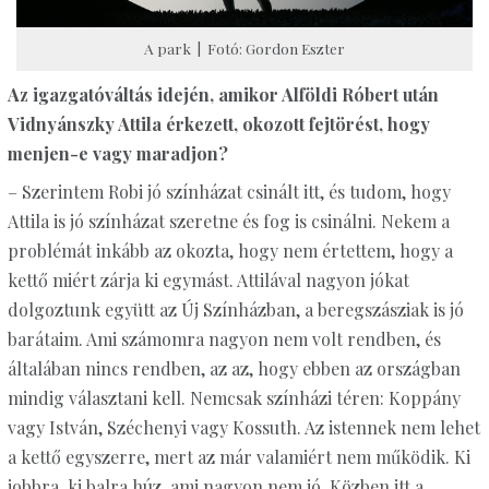
A park | Fotó: Gordon Eszter
Az igazgatóváltás idején, amikor Alföldi Róbert után
Vidnyánszky Attila érkezett, okozott fejtörést, hogy
menjen-e vagy maradjon?
– Szerintem Robi jó színházat csinált itt, és tudom, hogy
Attila is jó színházat szeretne és fog is csinálni. Nekem a
problémát inkább az okozta, hogy nem értettem, hogy a
kettő miért zárja ki egymást. Attilával nagyon jókat
dolgoztunk együtt az Új Színházban, a beregszásziak is jó
barátaim. Ami számomra nagyon nem volt rendben, és
általában nincs rendben, az az, hogy ebben az országban
mindig választani kell. Nemcsak színházi téren: Koppány
vagy István, Széchenyi vagy Kossuth. Az istennek nem lehet
a kettő egyszerre, mert az már valamiért nem működik. Ki
jobbra, ki balra húz, ami nagyon nem jó. Közben itt a