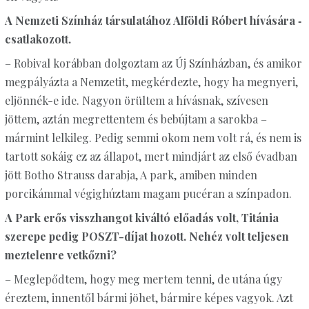
A Nemzeti Színház társulatához Alföldi Róbert hívására ­
csatlakozott.
– Robival korábban dolgoztam az Új Színházban, és amikor
megpályázta a Nemzetit, megkérdezte, hogy ha megnyeri,
eljönnék-e ide. Nagyon örültem a hívásnak, szívesen
jöttem, aztán megrettentem és bebújtam a sarokba –
mármint lelkileg. Pedig semmi okom nem volt rá, és nem is
tartott sokáig ez az állapot, mert mindjárt az első évadban
jött Botho Strauss darabja, A park, amiben minden
porcikámmal végighúztam magam pucéran a színpadon.
A Park erős visszhangot kiváltó előadás volt, Titánia
szerepe pedig POSZT-díjat hozott. Nehéz volt teljesen
meztelenre vetkőzni?
– Meglepődtem, hogy meg mertem tenni, de utána úgy
éreztem, innentől bármi jöhet, bármire képes vagyok. Azt