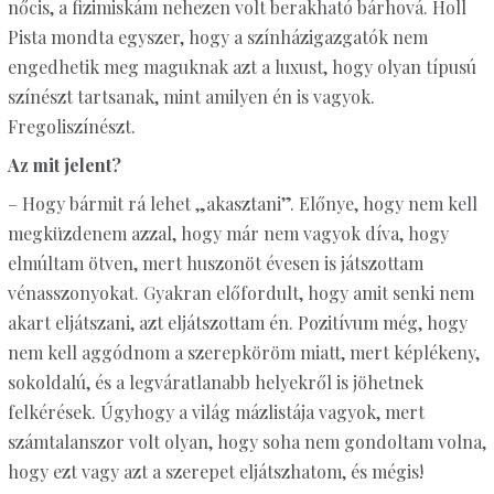
nőcis, a fizimiskám nehezen volt berakható bárhová. Holl
Pista mondta egyszer, hogy a színházigazgatók nem
engedhetik meg maguknak azt a luxust, hogy olyan típusú
színészt tartsanak, mint amilyen én is vagyok.
Fregoliszínészt.
Az mit jelent?
– Hogy bármit rá lehet „akasztani”. Előnye, hogy nem kell
megküzdenem azzal, hogy már nem vagyok díva, hogy
elmúltam ötven, mert huszonöt évesen is játszottam
vénasszonyokat. Gyakran előfordult, hogy amit senki nem
akart eljátszani, azt eljátszottam én. Pozitívum még, hogy
nem kell aggódnom a szerepköröm miatt, mert képlékeny,
sokoldalú, és a legváratlanabb helyekről is jöhetnek
felkérések. Úgyhogy a világ mázlistája vagyok, mert
számtalanszor volt olyan, hogy soha nem gondoltam volna,
hogy ezt vagy azt a szerepet eljátszhatom, és mégis!