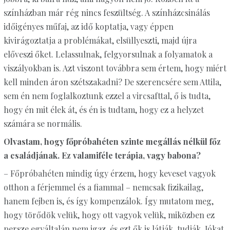
színházban már rég nincs feszültség. A színházcsinálás
időigényes műfaj, az idő koptatja, vagy éppen
kivirágoztatja a problémákat, elsüllyeszti, majd újra
előveszi őket. Lelassulnak, felgyorsulnak a folyamatok a
viszályokban is. Azt viszont továbbra sem értem, hogy miért
kell minden áron szétszakadni? De szerencsére sem Attila,
sem én nem foglalkoztunk ezzel a vircsafttal, ő is tudta,
hogy én mit élek át, és én is tudtam, hogy ez a helyzet
számára se normális.
Olvastam, hogy főpróbahéten szinte megállás nélkül főz
a családjának. Ez valamiféle terápia, vagy babona?
– Főpróbahéten mindig úgy érzem, hogy keveset vagyok
otthon a férjemmel és a fiammal – nemcsak fizikailag,
hanem fejben is, és így kompenzálok. Így mutatom meg,
hogy törődök velük, hogy ott vagyok velük, miközben ez
persze egyáltalán nem igaz, és ezt ők is látják, tudják. Jókat