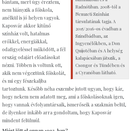
bántam, mert úgy éreztem,
Radnótiban. 2008-tól a
nem hiányzik a főiskola,
Nemzeti Színház
anélkül is jó helyen vagyok.
társulatának tagja. A
Kaposvár akkor kitűnő
2015/2016-os évadban a
színház volt, hatalmas
Szindbádban, az
erőkkel, energiákkal,
Ingyenélőkben, a Don
odafigyeléssel működött, a fél
Quijotéban és A helység
ország odajárt előadásokat
kalapácsában játszik, a
nézni. Többen is voltunk ott,
Csongor és Tündében és
a Cyranóban látható.
akik nem végeztünk főiskolát,
és mi egy fészekaljba
tartoztunk. Később néha eszembe jutott ugyan, hogy kár,
hogy nekem nem adatott meg, ami a főiskolásoknak igen,
hogy vannak évfolyamtársaik, ismerőseik a szakmán belül,
de ilyenkor inkább arra gondoltam, hogy Kaposvár
mindent felülmúl.
Miért jött el onnan 1993-ban?