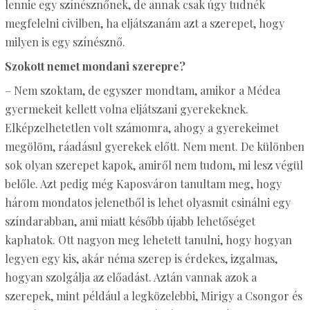
lennie egy színésznőnek, de annak csak úgy tudnék
megfelelni civilben, ha eljátszanám azt a szerepet, hogy
milyen is egy színésznő.
Szokott nemet mondani szerepre?
– Nem szoktam, de egyszer mondtam, amikor a Médea
gyermekeit kellett volna eljátszani gyerekeknek.
Elképzelhetetlen volt számomra, ahogy a gyerekeimet
megölöm, ráadásul gyerekek előtt. Nem ment. De különben
sok olyan szerepet kapok, amiről nem tudom, mi lesz végül
belőle. Azt pedig még Kaposváron tanultam meg, hogy
három mondatos jelenetből is lehet olyasmit csinálni egy
színdarabban, ami miatt később újabb lehetőséget
kaphatok. Ott nagyon meg lehetett tanulni, hogy hogyan
legyen egy kis, akár néma szerep is érdekes, izgalmas,
hogyan szolgálja az előadást. Aztán vannak azok a
szerepek, mint például a legközelebbi, Mirigy a Csongor és