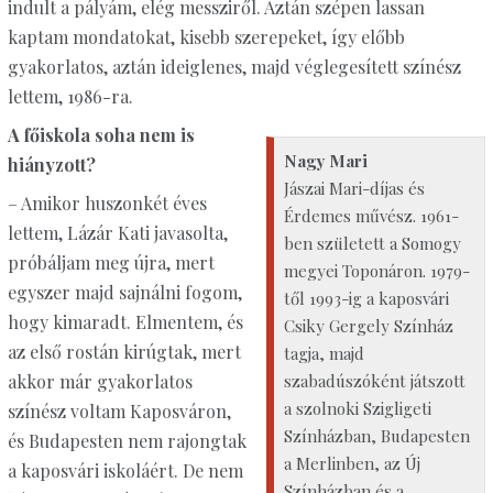
indult a pályám, elég messziről. Aztán szépen lassan
kaptam mondatokat, kisebb szerepeket, így előbb
gyakorlatos, aztán ideiglenes, majd véglegesített színész
lettem, 1986-ra.
A főiskola soha nem is
Nagy Mari
hiányzott?
Jászai Mari-díjas és
– Amikor huszonkét éves
Érdemes művész. 1961-
lettem, Lázár Kati javasolta,
ben született a Somogy
próbáljam meg újra, mert
megyei Toponáron. 1979-
egyszer majd sajnálni fogom,
től 1993-ig a kaposvári
hogy kimaradt. Elmentem, és
Csiky Gergely Színház
az első rostán kirúgtak, mert
tagja, majd
szabadúszóként játszott
akkor már gyakorlatos
a szolnoki Szigligeti
színész voltam Kaposváron,
Színházban, Budapesten
és Budapesten nem rajongtak
a Merlinben, az Új
a kaposvári iskoláért. De nem
Színházban és a