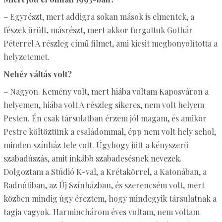
– Egyrészt, mert addigra sokan mások is elmentek, a
fészek ürült, másrészt, mert akkor forgattuk Gothár
Péterrel A részleg című filmet, ami kicsit megbonyolította a
helyzetemet.
Nehéz váltás volt?
– Nagyon. Kemény volt, mert hiába voltam Kaposváron a
helyemen, hiába volt A részleg sikeres, nem volt helyem
Pesten. Én csak társulatban érzem jól magam, és amikor
Pestre költöztünk a családommal, épp nem volt hely sehol,
minden színház tele volt. Úgyhogy jött a kényszerű
szabadúszás, amit inkább szabadesésnek nevezek.
Dolgoztam a Stúdió K-val, a Krétakörrel, a Katonában, a
Radnótiban, az Új Színházban, és szerencsém volt, mert
közben mindig úgy éreztem, hogy mindegyik társulatnak a
tagja vagyok. Harminchárom éves voltam, nem voltam