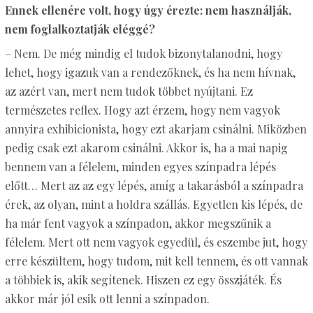
Ennek ellenére volt, hogy úgy érezte: nem használják,
nem foglalkoztatják eléggé?
– Nem. De még mindig el tudok bizonytalanodni, hogy
lehet, hogy igazuk van a rendezőknek, és ha nem hívnak,
az azért van, mert nem tudok többet nyújtani. Ez
természetes reflex. Hogy azt érzem, hogy nem vagyok
annyira exhibicionista, hogy ezt akarjam csinálni. Miközben
pedig csak ezt akarom csinálni. Akkor is, ha a mai napig
bennem van a félelem, minden egyes színpadra lépés
előtt… Mert az az egy lépés, amíg a takarásból a színpadra
érek, az olyan, mint a holdra szállás. Egyetlen kis lépés, de
ha már fent vagyok a színpadon, akkor megszűnik a
félelem. Mert ott nem vagyok egyedül, és eszembe jut, hogy
erre készültem, hogy tudom, mit kell tennem, és ott vannak
a többiek is, akik segítenek. Hiszen ez egy összjáték. És
akkor már jól esik ott lenni a színpadon.