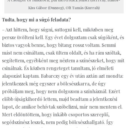
Kiss Gábor (Duzzog), Olt Tamás (Kurrah)
Tudta, hogy mi a súgó feladata?
– Azt hittem, hogy súgni, suttogni kell, miközben meg
persze üvölteni kell. Egy évet dolgoztam csak súgóként, és
biztos vagyok benne, hogy bitang rossz voltam. Semmi
mást nem csináltam, csak ültem oldalt, és ha rám szóltak,
segítettem, egyébként meg néztem a színészeket, hogy mit
csinálnak. És közben rengeteget tanultam, jó elméleti
alapozást kaptam. Babarczy egy év után aztán azt mondta:
jelentkezzek még egyszer a bölcsészkarra, de úgy
próbáljam meg, hogy nem dolgozom a színháznál. Ezért
előbb újságkihordó lettem, majd beadtam a jelentkezési
lapot, de amikor behívtak szóbelizni, már nem mentem el.
Mert eldöntöttem, hogy inkább csoportos szereplő,
segédszínész leszek, nem pedig bölcsészhallgató. Így