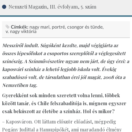
Nemzeti Magazin, III. évfolyam, 5. szám
Címkék:
nagy mari
portré
csongor és tünde
v. nagy viktória
Messziről indult. Súgóként kezdte, majd végigjárta az
összes lépcsőfokot a csoportos szereplőtől a véglegesített
színészig. A Színművészetire ugyan nem járt, de úgy érzi: a
kaposvári színház a lehető legjobb iskola volt. Évekig
szabadúszó volt, de társulatban érzi jól magát, 2008 óta a
Nemzetiben tag.
Gyerekként sok minden szeretett volna lenni, többek
között tanár, és Chile felszabadítója is, mígnem egyszer
csak bekúszott az életébe a színház. Hol és mikor?
– Kaposváron. Ott láttam először előadást, mégpedig
Pogány Judittal a Hamupipőkét, ami maradandó élmény