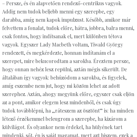
– Persze, és én alapvetően rendező-centrikus vagyok.
Addig nem tudok beljebb menni egy szerepbe, egy
darabba, amíg nem kapok impulzust. Később, amikor már
felvettem a fonalat, tudok előre, hátra, jobbra, balra menni,
csak fontos, hogy indítsanak el, mert különben tétova
vagyok. Egyszer Lady Macbeth voltam, Tiwald György
rendezett, és megkérdezte, honnan indítanám el a
szerepet, mire bekucorodtam a sarokba. Éreztem persze,
hogy onnan nehéz lesz repülni, aztán mégis sikerült. De
általában így vagyok: behúzódom a sarokba, és figyelek,
amíg eszembe nem jut, hogy mi közöm lehet az adott
szerephez. Aztán, ahogy megyünk előre, egyszer csak eljön
az a pont, amikor elegem lesz mindenből, és csak úgy
tudok továbblépni, ha „ráteszem az ösztönt” is: ha minden
létező érzékemmel beleugrom a szerepbe, ha kizárom a
külvilágot. És olyankor nem érdekel, ha hülyének tart
mindenki, sőt, én is saját magamat, mert azt hiszem, ezek a