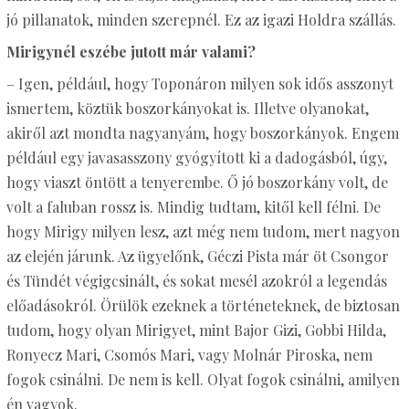
jó pillanatok, minden szerepnél. Ez az igazi Holdra szállás.
Mirigynél eszébe jutott már valami?
– Igen, például, hogy Toponáron milyen sok idős asszonyt
ismertem, köztük boszorkányokat is. Illetve olyanokat,
akiről azt mondta nagyanyám, hogy boszorkányok. Engem
például egy javasasszony gyógyított ki a dadogásból, úgy,
hogy viaszt öntött a tenyerembe. Ő jó boszorkány volt, de
volt a faluban rossz is. Mindig tudtam, kitől kell félni. De
hogy Mirigy milyen lesz, azt még nem tudom, mert nagyon
az elején járunk. Az ügyelőnk, Géczi Pista már öt Csongor
és Tündét végigcsinált, és sokat mesél azokról a legendás
előadásokról. Örülök ezeknek a történeteknek, de biztosan
tudom, hogy olyan Mirigyet, mint Bajor Gizi, Gobbi Hilda,
Ronyecz Mari, Csomós Mari, vagy Molnár Piroska, nem
fogok csinálni. De nem is kell. Olyat fogok csinálni, amilyen
én vagyok.