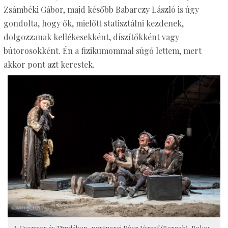
Zsámbéki Gábor, majd később Babarczy László is úgy
gondolta, hogy ők, mielőtt statisztálni kezdenek,
dolgozzanak kellékesekként, díszítőkként vagy
bútorosokként. Én a fizikumommal súgó lettem, mert
akkor pont azt kerestek.
A Csongor és Tündében, partnerei Rácz József (Berreh), Bakos-