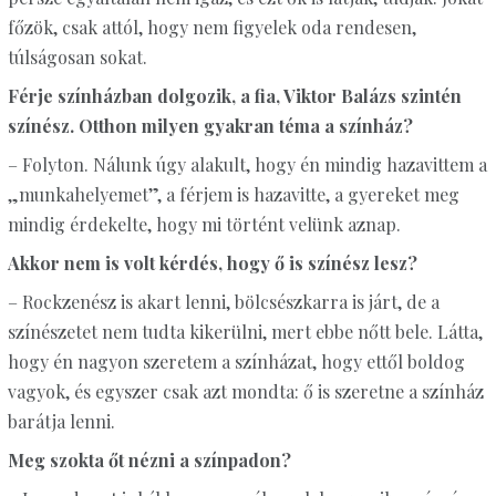
főzök, csak attól, hogy nem figyelek oda rendesen,
túlságosan sokat.
Férje színházban dolgozik, a fia, Viktor Balázs szintén
színész. Otthon milyen gyakran téma a színház?
– Folyton. Nálunk úgy alakult, hogy én mindig hazavittem a
„munkahelyemet”, a férjem is hazavitte, a gyereket meg
mindig érdekelte, hogy mi történt velünk aznap.
Akkor nem is volt kérdés, hogy ő is színész lesz?
– Rockzenész is akart lenni, bölcsészkarra is járt, de a
színészetet nem tudta kikerülni, mert ebbe nőtt bele. Látta,
hogy én nagyon szeretem a színházat, hogy ettől boldog
vagyok, és egyszer csak azt mondta: ő is szeretne a színház
barátja lenni.
Meg szokta őt nézni a színpadon?