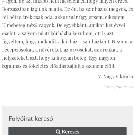
– Igen, de azt inkább nem mesélem el, hogy milyen érzés.
Borzasztóan izgulok miatta. De én, ha színházba megyek, és
fél hétre érek csak oda, akkor már úgy érzem, elkéstem.
Elmebeteg néző vagyok. De egyébként, amikor két évvel
ezelőtt a szívem miatt kórházba kerültem, ott is azt
figyeltem, hogy működik a kórház – színházként. Néztem a
recepciósokat, a nővéreket, az orvosokat, az arcukat, a
helyzeteket, azt, hogy ki hogyan beteg. Egy nagyon
izgalmas és tökéletes előadás zajlott a szemem előtt.
V. Nagy Viktória
(2016. január 22.)
Folyóirat kereső
Keresés