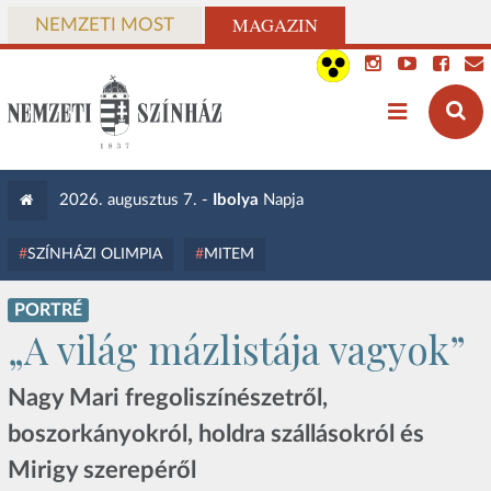
MAGAZIN
NEMZETI MOST
2026. augusztus 7. -
Ibolya
Napja
SZÍNHÁZI OLIMPIA
MITEM
PORTRÉ
„A világ mázlistája vagyok”
Nagy Mari fregoliszínészetről,
boszorkányokról, holdra szállásokról és
Mirigy szerepéről