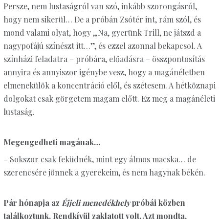
Persze, nem lustaságról van szó, inkább szorongásról,
hogy nem sikerül… De a próbán Zsótér int, rám szól, és
mond valami olyat, hogy „Na, gyerünk Trill, ne játszd a
nagypofájú színészt itt…”, és ezzel azonnal bekapcsol. A
színházi feladatra – próbára, előadásra – összpontosítás
annyira és annyiszor igénybe vesz, hogy a magánéletben
elmenekülök a koncentráció elől, és szétesem. A hétköznapi
dolgokat csak görgetem magam előtt. Ez meg a magánéleti
lustaság.
Megengedheti magának…
– Sokszor csak feküdnék, mint egy álmos macska… de
szerencsére jönnek a gyerekeim, és nem hagynak békén.
Pár hónapja az
Éjjeli menedékhely
próbái közben
találkoztunk. Rendkívül zaklatott volt. Azt mondta,