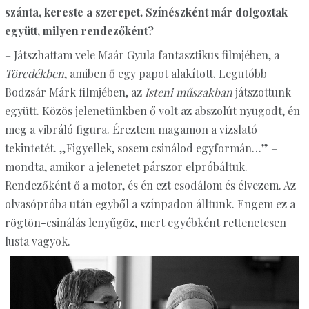
szánta, kereste a szerepet. Színészként már dolgoztak
együtt, milyen rendezőként?
– Játszhattam vele Maár Gyula fantasztikus filmjében, a
Töredékben
, amiben ő egy papot alakított. Legutóbb
Bodzsár Márk filmjében, az
Isteni műszakban
játszottunk
együtt. Közös jelenetünkben ő volt az abszolút nyugodt, én
meg a vibráló figura. Éreztem magamon a vizslató
tekintetét. „Figyellek, sosem csinálod egyformán…” –
mondta, amikor a jelenetet párszor elpróbáltuk.
Rendezőként ő a motor, és én ezt csodálom és élvezem. Az
olvasópróba után egyből a színpadon álltunk. Engem ez a
rögtön-csinálás lenyűgöz, mert egyébként rettenetesen
lusta vagyok.