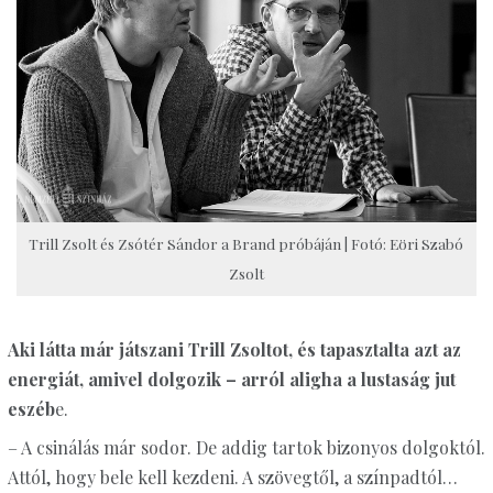
Trill Zsolt és Zsótér Sándor a Brand próbáján | Fotó: Eöri Szabó
Zsolt
Aki látta már játszani Trill Zsoltot, és tapasztalta azt az
energiát, amivel dolgozik – arról aligha a lustaság jut
eszéb
e.
– A csinálás már sodor. De addig tartok bizonyos dolgoktól.
Attól, hogy bele kell kezdeni. A szövegtől, a színpadtól…