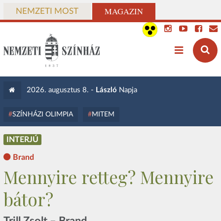
MAGAZIN
NEMZETI MOST
2026. augusztus 8. -
László
Napja
SZÍNHÁZI OLIMPIA
MITEM
INTERJÚ
Brand
Mennyire retteg? Mennyire
bátor?
Trill Zsolt – Brand