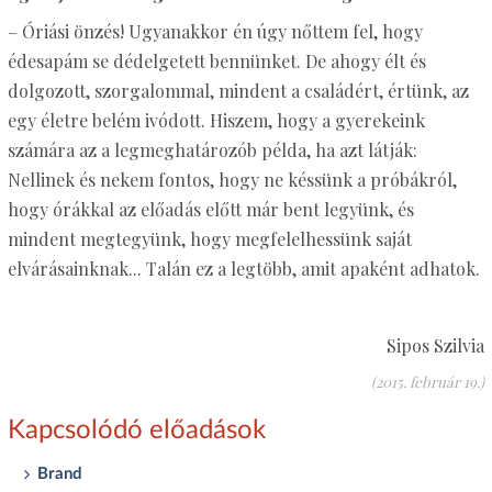
– Óriási önzés! Ugyanakkor én úgy nőttem fel, hogy
édesapám se dédelgetett bennünket. De ahogy élt és
dolgozott, szorgalommal, mindent a családért, értünk, az
egy életre belém ivódott. Hiszem, hogy a gyerekeink
számára az a legmeghatározób példa, ha azt látják:
Nellinek és nekem fontos, hogy ne késsünk a próbákról,
hogy órákkal az előadás előtt már bent legyünk, és
mindent megtegyünk, hogy megfelelhessünk saját
elvárásainknak... Talán ez a legtöbb, amit apaként adhatok.
Sipos Szilvia
(2015. február 19.)
Kapcsolódó előadások
Brand