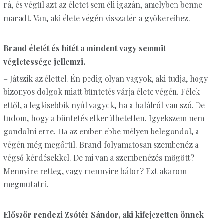
rá, és végül azt az életet sem éli igazán, amelyben benne
maradt. Van, aki élete végén visszatér a gyökereihez.
Brand életét és hitét a mindent vagy semmit
végletessége jellemzi.
– Játszik az élettel. Én pedig olyan vagyok, aki tudja, hogy
bizonyos dolgok miatt büntetés várja élete végén. Félek
ettől, a legkisebbik nyúl vagyok, ha a halálról van szó. De
tudom, hogy a büntetés elkerülhetetlen. Igyekszem nem
gondolni erre. Ha az ember ebbe mélyen belegondol, a
végén még megőrül. Brand folyamatosan szembenéz a
végső kérdésekkel. De mi van a szembenézés mögött?
Mennyire retteg, vagy mennyire bátor? Ezt akarom
megmutatni.
Először rendezi Zsótér Sándor, aki kifejezetten önnek