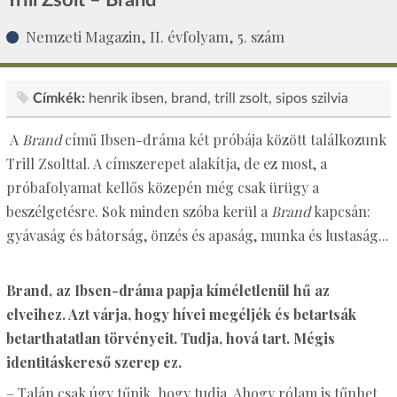
Nemzeti Magazin, II. évfolyam, 5. szám
Címkék:
henrik ibsen
brand
trill zsolt
sipos szilvia
A
Brand
című Ibsen-dráma két próbája között találkozunk
Trill Zsolttal. A címszerepet alakítja, de ez most, a
próbafolyamat kellős közepén még csak ürügy a
beszélgetésre. Sok minden szóba kerül a
Brand
kapcsán:
gyávaság és bátorság, önzés és apaság, munka és lustaság...
Brand, az Ibsen-dráma papja kíméletlenül hű az
elveihez. Azt várja, hogy hívei megéljék és betartsák
betarthatatlan törvényeit. Tudja, hová tart. Mégis
identitáskereső szerep ez.
– Talán csak úgy tűnik, hogy tudja. Ahogy rólam is tűnhet