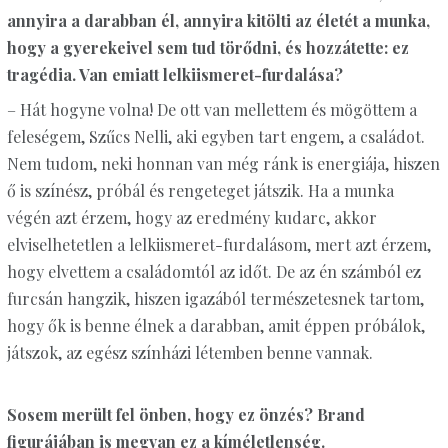
annyira a darabban él, annyira kitölti az életét a munka,
hogy a gyerekeivel sem tud törődni, és hozzátette: ez
tragédia. Van emiatt lelkiismeret-furdalása?
– Hát hogyne volna! De ott van mellettem és mögöttem a
feleségem, Szűcs Nelli, aki egyben tart engem, a családot.
Nem tudom, neki honnan van még ránk is energiája, hiszen
ő is színész, próbál és rengeteget játszik. Ha a munka
végén azt érzem, hogy az eredmény kudarc, akkor
elviselhetetlen a lelkiismeret-furdalásom, mert azt érzem,
hogy elvettem a családomtól az időt. De az én számból ez
furcsán hangzik, hiszen igazából természetesnek tartom,
hogy ők is benne élnek a darabban, amit éppen próbálok,
játszok, az egész színházi létemben benne vannak.
Sosem merült fel önben, hogy ez önzés? Brand
figurájában is megvan ez a kíméletlenség.