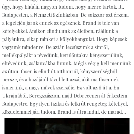
úgy, hogy húúúú, nagyon tudom, hogy merre tartok, itt,
Budapesten, a Nemzeti Színházban. De sokszor azt érzem,
a legelején járok ennek az egésznek. Brand is tele van
kételyekkel. Amikor elindulunk az életben, ráállunk a
pályánkra, elkap minket a kölyökhangulat. Hogy képesek
vagyunk mindenre. De aztán lecsúszunk a sínről,
mellékpályákra tévedünk, kerülőutakra kényszerülünk,
eltévedünk, zsákutcákba futunk. Mégis végig kell mennünk
az úton. Ibsen is elindult otthonról, kényszerűségből
persze, és a hazájától távol lett azzá, akit ma Ibsennek
ismerünk, a nagy művek szerzője. Ez volt az ő útja. Én
Ukrajnából, Beregszászon, majd Debrecenen át érkeztem
Budapestre. Egy ilyen fizikai és lelki út rengeteg kétellyel,
küzdelemmel jár, tudom. Brand is útra indul, de marad…