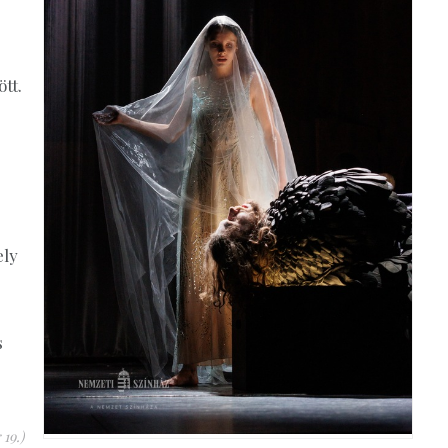
tt.
ely
s
 19.)