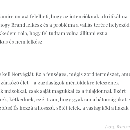
(amire ön azt felelheti, hogy az intencióknak a kritikához
ogy Brand lelkész és a probléma a vallás terére helyeződö
edem róla, hogy fel tudtam volna állítani ezt a
kus és nem lelkész.
kell Norvégiát. Ez a fenséges, mégis zord természet, am
ezárkózó élet – a gazdaságok mérföldekre fekszenek
k másokkal, csak saját magukkal és a tulajdonnal. Ezért
nek, kétkednek, ezért van, hogy gyakran a bátorságukat i
fus! És hozzá a hosszú, sötét telek, a vastag köd a házak
(2015. február