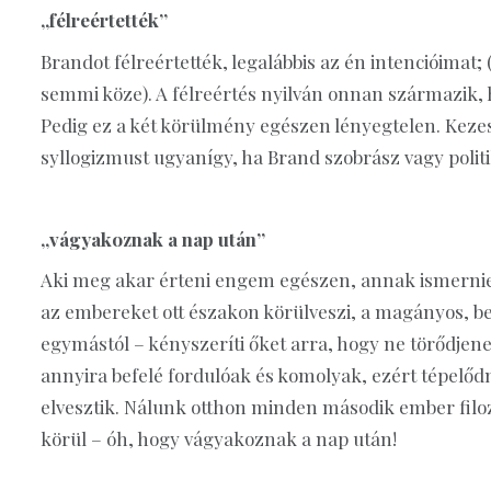
„félreértették”
Brandot félreértették, legalábbis az én intencióimat; 
semmi köze). A félreértés nyilván onnan származik, h
Pedig ez a két körülmény egészen lényegtelen. Kezesk
syllogizmust ugyanígy, ha Brand szobrász vagy politi
„vágyakoznak a nap után”
Aki meg akar érteni engem egészen, annak ismernie 
az embereket ott északon körülveszi, a magányos, b
egymástól – kényszeríti őket arra, hogy ne törődjene
annyira befelé fordulóak és komolyak, ezért tépelőd
elvesztik. Nálunk otthon minden második ember filozó
körül – óh, hogy vágyakoznak a nap után!