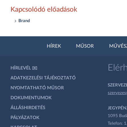
Kapcsolódó előadások
Brand
HÍREK
MŰSOR
MŰVÉS
Elér
HÍRLEVÉL ✉️
ADATKEZELÉSI TÁJÉKOZTATÓ
SZERVEZÉ
NYOMTATHATÓ MŰSOR
szervezes
DOKUMENTUMOK
ÁLLÁSHIRDETÉS
JEGYPÉN
1095 Budap
PÁLYÁZATOK
Telefon: 