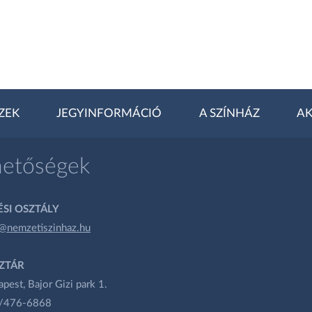
ZEK
JEGYINFORMÁCIÓ
A SZÍNHÁZ
AK
hetőségek
SI OSZTÁLY
@nemzetiszinhaz.hu
ZTÁR
est, Bajor Gizi park 1.
1/476-6868