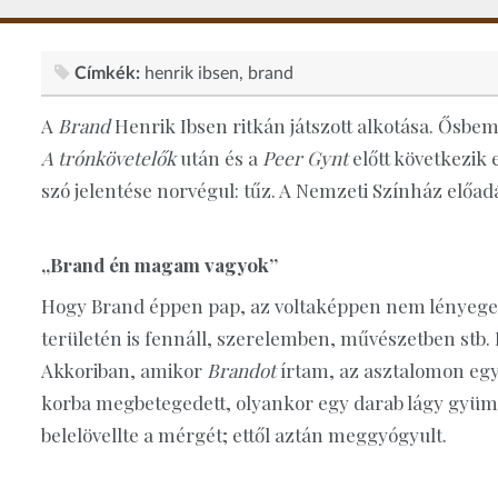
Címkék:
henrik ibsen
brand
A
Brand
Henrik Ibsen ritkán játszott alkotása. Ősbe
A trónkövetelők
után és a
Peer Gynt
előtt következik
szó jelentése norvégul: tűz. A Nemzeti Színház elő
„Brand én magam vagyok”
Hogy Brand éppen pap, az voltaképpen nem lényeges
területén is fennáll, szerelemben, művészetben st
Akkoriban, amikor
Brandot
írtam, az asztalomon egy
korba megbetegedett, olyankor egy darab lágy gyümöl
belelövellte a mérgét; ettől aztán meggyógyult.