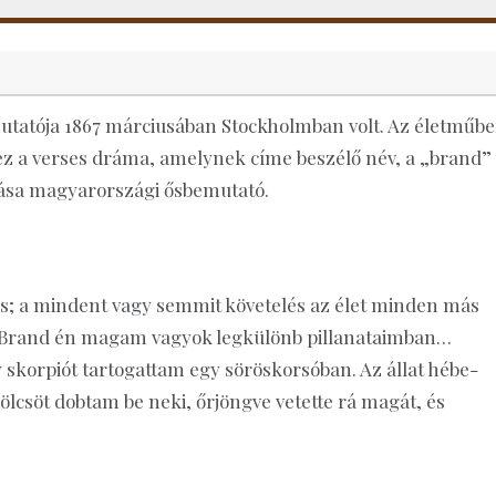
mutatója 1867 márciusában Stockholmban volt. Az életműb
 ez a verses dráma, amelynek címe beszélő név, a „brand”
adása magyarországi ősbemutató.
; a mindent vagy semmit követelés az élet minden más
b. Brand én magam vagyok legkülönb pillanataimban…
 skorpiót tartogattam egy söröskorsóban. Az állat hébe-
csöt dobtam be neki, őrjöngve vetette rá magát, és