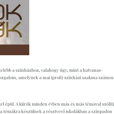
elebb a színházhoz, valahogy úgy, mint a hatvanas-
ozgalom, amelynek a mai (profi) színházi szakma számos
el épül. A kiírók minden évben más és más témával szólít
e a témákra készülnek a résztvevő iskolákban a színpadon