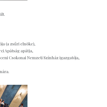
lt.
ja (a zsűri elnöke),
rci Apátság apátja,
ceni Csokonai Nemzeti Színház igazgatója,
anára.