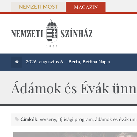
MAGAZIN
NEMZETI MOST
2026. augusztus 6. -
Berta, Bettina
Napja
Ádámok és Évák ünn
Címkék:
verseny
ifjúsági program
ádámok és évák ün