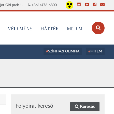
or Gizi park 1.
+361/476-6800
VÉLEMÉNY
HÁTTÉR
MITEM
SZÍNHÁZI OLIMPIA
MITEM
Folyóirat kereső
Keresés