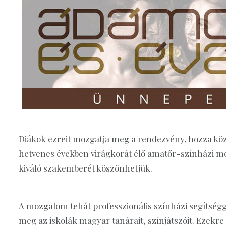
Diákok ezreit mozgatja meg a rendezvény, hozza köz
hetvenes években virágkorát élő amatőr-színházi m
kiváló szakemberét köszönhetjük.
A mozgalom tehát professzionális színházi segítségg
meg az iskolák magyar tanárait, színjátszóit. Ezekr