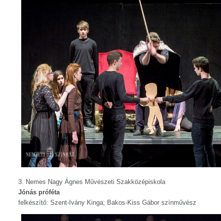
3. Nemes Nagy Ágnes Művészeti Szakközépiskola
Jónás próféta
felkészítő: Szent-Ivány Kinga; Bakos-Kiss Gábor színművész