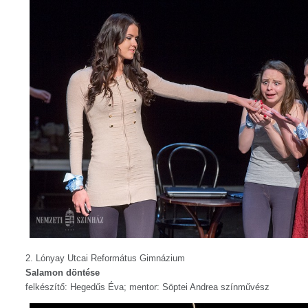
2. Lónyay Utcai Református Gimnázium
Salamon döntése
felkészítő: Hegedűs Éva; mentor: Söptei Andrea színművész