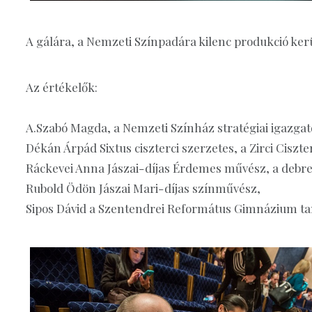
A gálára, a Nemzeti Színpadára kilenc produkció kerü
Az értékelők:
A.Szabó Magda, a Nemzeti Színház stratégiai igazgató
Dékán Árpád Sixtus ciszterci szerzetes, a Zirci Ciszte
Ráckevei Anna Jászai-díjas Érdemes művész, a debre
Rubold Ödön Jászai Mari-díjas színművész,
Sipos Dávid a Szentendrei Református Gimnázium t