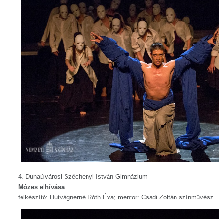
4. Dunaújvárosi Széchenyi István Gimnázium
Mózes elhívása
felkészítő: Hutvágnerné Róth Éva; mentor: Csadi Zoltán színművész