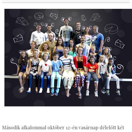
Második alkalommal október 12-én vasárnap délelőtt két