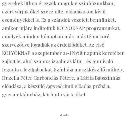
gyerekek itthon érezzék magukat színházunkban,
ezért várjuk őket szeretettel előadásokon kívüli
eseményekkel is. Ez a szándék vezetett bennünket,
amikor útjára indítottuk KÖLYÖKNAP programunkat,
amelyek minden hónapban más-más téma köré
szerveződve fogadják az érdeklődőket. Az első
KÖLYÖKNAP a szeptember 21-i Nyílt napunk keretében
zajlott le, ahol számos izgalmas látni- és tennivaló
fogadta a legifjabbakat. Színházi maszkkészítő műhely,
Huzella Péter Garbonciás Pétere, a Lábita Bábszínház
előadása, a készülő
Egerek
című előadás próbája,
gyermektáncház, körhinta várta őket.
***