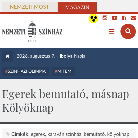
MAGAZIN
NEMZETI MOST
2026. augusztus 7. -
Ibolya
Napja
SZÍNHÁZI OLIMPIA
MITEM
Egerek bemutató, másnap
Kölyöknap
Címkék:
egerek
karaván színház
bemutató
kölyöknap