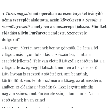
A
Tüzes angyal
című operában az eseményeket irányító
néma szereplőt alakította, aztán következett a
Scapin, a
szemfényvesztő,
amelyben a címszerepet játssza. Mindkét
előadást Silviu Purčarete rendezte. Szeret vele
dolgozni?
– Nagyon. Mert nincsenek benne görcsök. Bejárta a fél
világot, más a gondolkodása, az észjárása, mint ami
errefelé jellemző. Tele van élettel! Látszólag sötéten látja a
világot, de az ég végül kitisztul, minden a helyére kerül.
Látványban is érezteti a sötétséget, ami bennünk,
körülöttünk van. Fontos számára a közeg, az atmoszféra,
amiben az előadásai játszódnak. Ezzel együtt mindig
nagyon színes, amit Purčarete színpadán látunk. Nála a
sötétségnek is van színe!