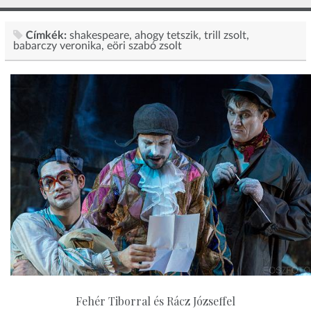
Címkék:
shakespeare
ahogy tetszik
trill zsolt
babarczy veronika
eöri szabó zsolt
Fehér Tiborral és Rácz Józseffel