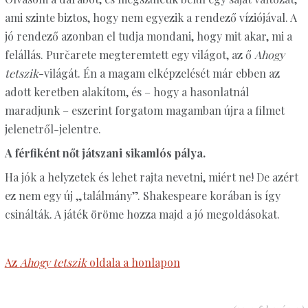
ami szinte biztos, hogy nem egyezik a rendező víziójával. A
jó rendező azonban el tudja mondani, hogy mit akar, mi a
felállás. Purčarete megteremtett egy világot, az ő
Ahogy
tetszik
-világát. Én a magam elképzelését már ebben az
adott keretben alakítom, és – hogy a hasonlatnál
maradjunk – eszerint forgatom magamban újra a filmet
jelenetről-jelentre.
A férfiként nőt játszani sikamlós pálya.
Ha jók a helyzetek és lehet rajta nevetni, miért ne! De azért
ez nem egy új „találmány”. Shakespeare korában is így
csinálták. A játék öröme hozza majd a jó megoldásokat.
Az
Ahogy tetszik
oldala a honlapon