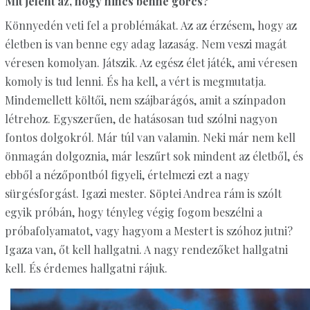
Mit jelent az, hogy nincs benne görcs?
Könnyedén veti fel a problémákat. Az az érzésem, hogy az
életben is van benne egy adag lazaság. Nem veszi magát
véresen komolyan. Játszik. Az egész élet játék, ami véresen
komoly is tud lenni. És ha kell, a vért is megmutatja.
Mindemellett költői, nem szájbarágós, amit a színpadon
létrehoz. Egyszerűen, de hatásosan tud szólni nagyon
fontos dolgokról. Már túl van valamin. Neki már nem kell
önmagán dolgoznia, már leszűrt sok mindent az életből, és
ebből a nézőpontból figyeli, értelmezi ezt a nagy
sürgésforgást. Igazi mester. Söptei Andrea rám is szólt
egyik próbán, hogy tényleg végig fogom beszélni a
próbafolyamatot, vagy hagyom a Mestert is szóhoz jutni?
Igaza van, őt kell hallgatni. A nagy rendezőket hallgatni
kell. És érdemes hallgatni rájuk.