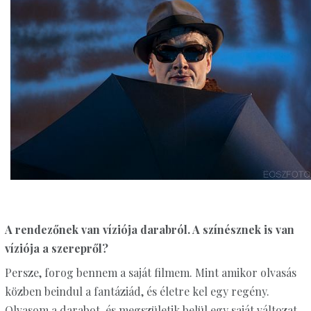
A rendezőnek van víziója darabról. A színésznek is van
víziója a szerepről?
Persze, forog bennem a saját filmem. Mint amikor olvasás
közben beindul a fantáziád, és életre kel egy regény.
Olvasom a darabot, és megszületik belül egy saját változat,